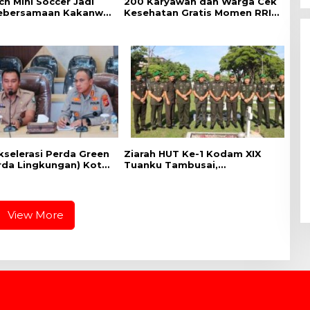
h Mini Soccer Jadi
‎200 Karyawan dan Warga Cek
ebersamaan Kakanwil
Kesehatan Gratis Momen RRI
ala UPT
Fest 2026 RRI Pekanbaru
rakatan se-Riau
kselerasi Perda Green
Ziarah HUT Ke-1 Kodam XIX
erda Lingkungan) Kota
Tuanku Tambusai,
ru Bersama Dinas
Penghormatan kepada
gan Hidup Kota
Pahlawan Berlangsung
ru dan Tim Pakar
Khidmat
View More