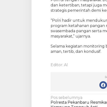
M
dan ketertiban, tetapi jug
o
strategis pemerintah demi ke
n
i
“Polri hadir untuk menduk
t
program ketahanan pangan 
o
swasembada pangan serta me
r
i
masyarakat,” ujarnya.
n
g
Selama kegiatan monitoring b
L
aman, tertib, dan kondusif.
a
h
a
Editor: Al
n
J
I
a
g
u
n
N
Pos sebelumnya
g
Polresta Pekanbaru Resmika
W
a