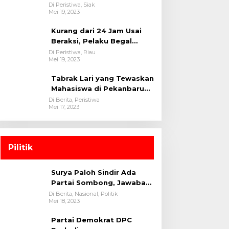
oleh tim Opsnal Polsek
Di Peristiwa, Siak
Mei 19, 2023
Tualang-Polres Siak-Polda
Riau
Kurang dari 24 Jam Usai
Beraksi, Pelaku Begal
Berhasil Di Bekuk
Di Peristiwa, Riau
Mei 19, 2023
Satreskrim Polres
Kuansing
Tabrak Lari yang Tewaskan
Mahasiswa di Pekanbaru
Ditangkap Polisi
Di Berita, Peristiwa
Mei 17, 2023
Pilitik
Surya Paloh Sindir Ada
Partai Sombong, Jawaban
Megawati
Di Berita, Nasional, Politik
Mei 18, 2023
Partai Demokrat DPC