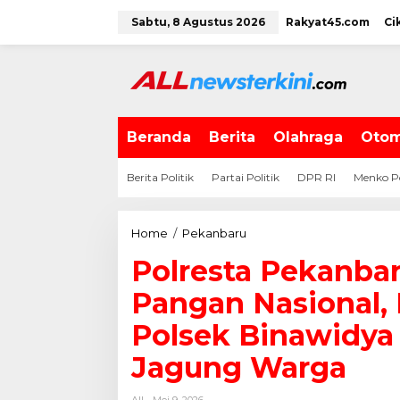
L
Sabtu, 8 Agustus 2026
Rakyat45.com
Ci
e
w
a
t
i
k
e
Beranda
Berita
Olahraga
Otom
k
o
Berita Politik
Partai Politik
DPR RI
Menko P
n
t
e
Home
/
Pekanbaru
P
n
o
Polresta Pekanba
l
r
Pangan Nasional
e
s
Polsek Binawidya
t
Jagung Warga
a
P
e