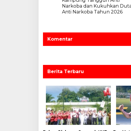
Kampung Tangguh Anti
a
v
Narkoba dan Kukuhkan Dut
r
Anti Narkoba Tahun 2026
g
i
a
g
a
s
Komentar
i
p
o
s
Berita Terbaru