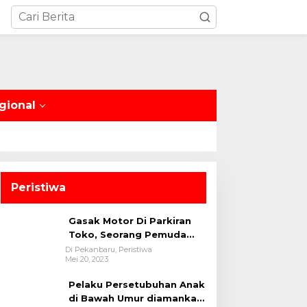
gional
Peristiwa
Gasak Motor Di Parkiran
Toko, Seorang Pemuda
Diamankan Polsek Bukit
Di Pekanbaru, Peristiwa
Mei 20, 2023
Raya
Pelaku Persetubuhan Anak
di Bawah Umur diamankan