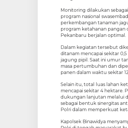
m
Monitoring dilakukan sebaga
t
program nasional swasembad
i
b
perkembangan tanaman jagun
m
program ketahanan pangan d
a
Pekanbaru berjalan optimal.
s
P
Dalam kegiatan tersebut dike
o
ditanam mencapai sekitar 0,
l
jagung pipil. Saat ini umur 
s
masa pertumbuhan dan dipe
e
panen dalam waktu sekitar 12
k
B
Selain itu, total luas lahan 
i
mencapai sekitar 4 hektare. 
n
a
dukungan lanjutan melalui d
w
sebagai bentuk sinergitas ant
i
Polri dalam memperkuat ket
d
y
Kapolsek Binawidya menyamp
a
Polri di tengah masyarakat