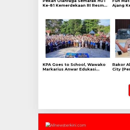
Pekan Olahraga Semarak HUT
Fun Matc
Ke-81 Kemerdekaan RI Resmi
Ajang K
Dibuka, Perkuat Soliditas dan
dan Kep
Sportivitas Pegawai
Pemasya
‎KPA Goes to School, ‎Wawako
Rakor A
Markarius Anwar Edukasi
City (P
Pencegahan HIV/AIDS di
Pekanba
Kalangan Pelajar
Lingkun
Pekanba