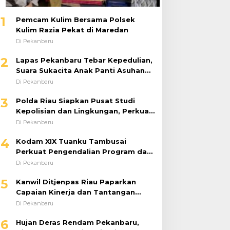
1
Pemcam Kulim Bersama Polsek
Kulim Razia Pekat di Maredan
Di Pekanbaru
2
Lapas Pekanbaru Tebar Kepedulian,
Suara Sukacita Anak Panti Asuhan
Kemuliaan Iringi Bantuan Sosial
Di Pekanbaru
3
Polda Riau Siapkan Pusat Studi
Kepolisian dan Lingkungan, Perkuat
Green Policing Berbasis Riset
Di Pekanbaru
4
Kodam XIX Tuanku Tambusai
Perkuat Pengendalian Program dan
Implementasi Doktrin TNI AD
Di Pekanbaru
5
Kanwil Ditjenpas Riau Paparkan
Capaian Kinerja dan Tantangan
Pemasyarakatan dalam RDP
Di Pekanbaru
Bersama Komisi XIII DPR RI
6
Hujan Deras Rendam Pekanbaru,