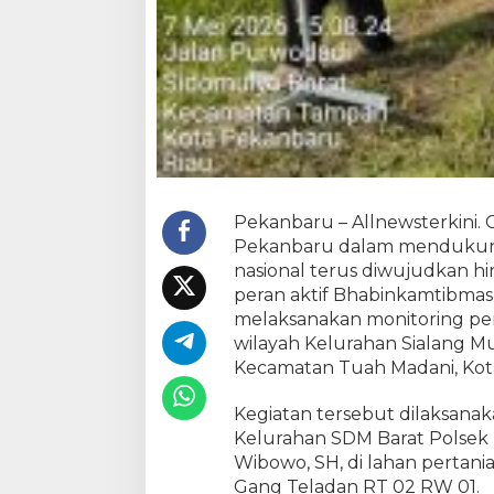
P
a
n
g
a
n
N
a
s
i
Pekanbaru – Allnewsterkini.
o
Pekanbaru dalam mendukun
n
nasional terus diwujudkan hi
a
l
peran aktif Bhabinkamtibmas,
,
melaksanakan monitoring p
B
wilayah Kelurahan Sialang M
h
Kecamatan Tuah Madani, Kota
a
b
Kegiatan tersebut dilaksana
i
Kelurahan SDM Barat Polsek 
n
Wibowo, SH, di lahan pertani
k
Gang Teladan RT 02 RW 01.
a