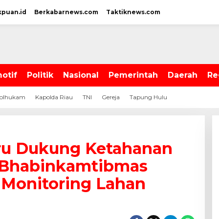
kpuan.id
Berkabarnews.com
Taktiknews.com
otif
Politik
Nasional
Pemerintah
Daerah
Re
olhukam
Kapolda Riau
TNI
Gereja
Tapung Hulu
ru Dukung Ketahanan
, Bhabinkamtibmas
 Monitoring Lahan