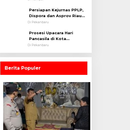
0313/KPR Tahun 2024) ?
Persiapan Kejurnas PPLP,
Dispora dan Asprov Riau
Tinjau Kelayakan Rumput
Di Pekanbaru
Lapangan Sepakbola
Prosesi Upacara Hari
Pancasila di Kota
Pekanbaru Tetap Khidmat
Di Pekanbaru
Walau Dalam Ruangan
Berita Populer