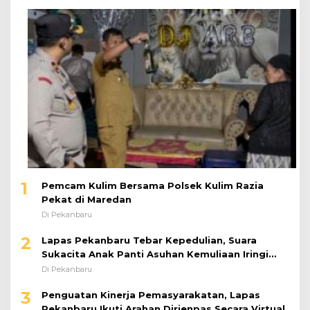
1
Pemcam Kulim Bersama Polsek Kulim Razia
Pekat di Maredan
Di Pekanbaru
2
Lapas Pekanbaru Tebar Kepedulian, Suara
Sukacita Anak Panti Asuhan Kemuliaan Iringi
Bantuan Sosial
Di Pekanbaru
3
Penguatan Kinerja Pemasyarakatan, Lapas
Pekanbaru Ikuti Arahan Dirjenpas Secara Virtual