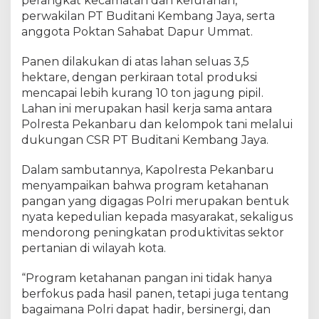
perangkat kecamatan dan kelurahan,
g
u
perwakilan PT Buditani Kembang Jaya, serta
n
anggota Poktan Sahabat Dapur Ummat.
g
P
Panen dilakukan di atas lahan seluas 3,5
i
hektare, dengan perkiraan total produksi
p
mencapai lebih kurang 10 ton jagung pipil.
i
Lahan ini merupakan hasil kerja sama antara
l
Polresta Pekanbaru dan kelompok tani melalui
K
dukungan CSR PT Buditani Kembang Jaya.
u
a
Dalam sambutannya, Kapolresta Pekanbaru
r
menyampaikan bahwa program ketahanan
t
a
pangan yang digagas Polri merupakan bentuk
l
nyata kepedulian kepada masyarakat, sekaligus
I
mendorong peningkatan produktivitas sektor
V
pertanian di wilayah kota.
T
a
“Program ketahanan pangan ini tidak hanya
h
berfokus pada hasil panen, tetapi juga tentang
u
bagaimana Polri dapat hadir, bersinergi, dan
n