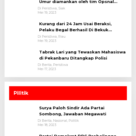
Umur diamankan oleh tim Opsnal
Polsek Tualang-Polres Siak-Polda Riau
Di Peristiwa, Siak
Mei 19, 2023
Kurang dari 24 Jam Usai Beraksi,
Pelaku Begal Berhasil Di Bekuk
Satreskrim Polres Kuansing
Di Peristiwa, Riau
Mei 19, 2023
Tabrak Lari yang Tewaskan Mahasiswa
di Pekanbaru Ditangkap Polisi
Di Berita, Peristiwa
Mei 17, 2023
Pilitik
Surya Paloh Sindir Ada Partai
Sombong, Jawaban Megawati
Di Berita, Nasional, Politik
Mei 18, 2023
Partai Demokrat DPC Probolinggo