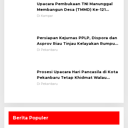
Upacara Pembukaan TNI Manunggal
Membangun Desa (TMMD) Ke-121
Kodim 0313/KPR Tahun 2024) ?
Di Kampar
Persiapan Kejurnas PPLP, Dispora dan
Asprov Riau Tinjau Kelayakan Rumput
Lapangan Sepakbola
Di Pekanbaru
Prosesi Upacara Hari Pancasila di Kota
Pekanbaru Tetap Khidmat Walau
Dalam Ruangan
Di Pekanbaru
Berita Populer