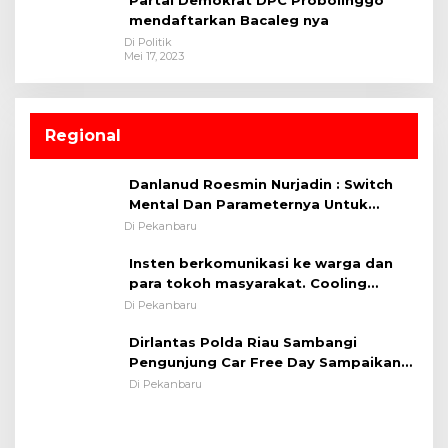
mendaftarkan Bacaleg nya
Di Politik
Mei 17, 2023
Regional
Danlanud Roesmin Nurjadin : Switch
Mental Dan Parameternya Untuk
Melaksanakan ✈
Di Pekanbaru
Insten berkomunikasi ke warga dan
para tokoh masyarakat. Cooling
System OMP LK ²024 Polsek Rumbai,
Di Pekanbaru
Kapolsek Iptu SAID ; Tekankan
Dirlantas Polda Riau Sambangi
Pentingnya Memelihara dan Menjaga
Pengunjung Car Free Day Sampaikan
Situasi Kondusif
Pesan Edukasi Kamtibmas &
Di Pekanbaru
Kamseltibcarlantas