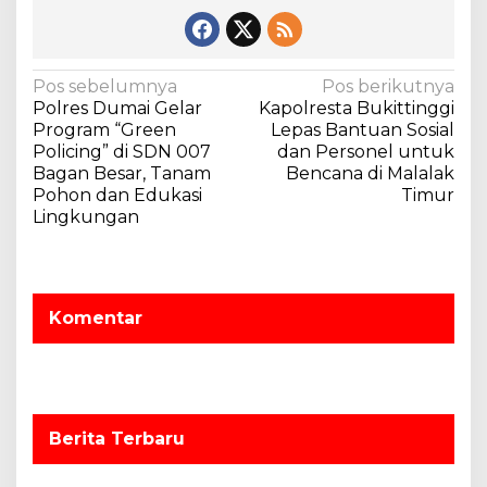
N
Pos sebelumnya
Pos berikutnya
Polres Dumai Gelar
Kapolresta Bukittinggi
a
Program “Green
Lepas Bantuan Sosial
v
Policing” di SDN 007
dan Personel untuk
Bagan Besar, Tanam
Bencana di Malalak
i
Pohon dan Edukasi
Timur
g
Lingkungan
a
s
i
Komentar
p
o
s
Berita Terbaru