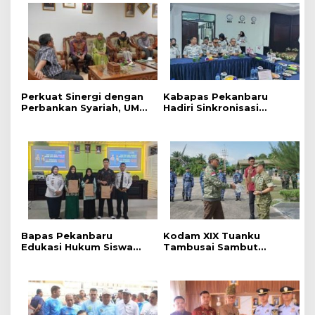
Perkuat Sinergi dengan
Kabapas Pekanbaru
Perbankan Syariah, UMRI
Hadiri Sinkronisasi
dan Bank Syariah
Penguatan Peran PK dan
Nasional Jajaki Kerja
Penyuluh Hukum Dukung
Sama Pembiayaan untuk
Keadilan Restoratif
Pegawai
Bapas Pekanbaru
Kodam XIX Tuanku
Edukasi Hukum Siswa
Tambusai Sambut
dalam Kampanye
Kunjungan Kerja Menhan
Perlindungan
RI ke Yonif TP 952/Imam
Perempuan dan Anak
Bulqin dan Yonif TP
898/Pancalang Cakti