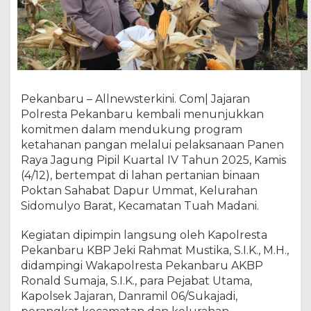
u
L
a
k
s
a
n
Pekanbaru – Allnewsterkini. Com| Jajaran
a
Polresta Pekanbaru kembali menunjukkan
k
komitmen dalam mendukung program
a
ketahanan pangan melalui pelaksanaan Panen
n
P
Raya Jagung Pipil Kuartal IV Tahun 2025, Kamis
a
(4/12), bertempat di lahan pertanian binaan
n
Poktan Sahabat Dapur Ummat, Kelurahan
e
Sidomulyo Barat, Kecamatan Tuah Madani.
n
R
Kegiatan dipimpin langsung oleh Kapolresta
a
Pekanbaru KBP Jeki Rahmat Mustika, S.I.K., M.H.,
y
didampingi Wakapolresta Pekanbaru AKBP
a
Ronald Sumaja, S.I.K., para Pejabat Utama,
J
Kapolsek Jajaran, Danramil 06/Sukajadi,
a