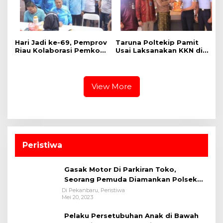
‎Hari Jadi ke-69, Pemprov
Taruna Poltekip Pamit
Riau Kolaborasi Pemkot
Usai Laksanakan KKN di
Pekanbaru Gelar CKG di
Lapas Pekanbaru
Stadion Utama
View More
Peristiwa
Gasak Motor Di Parkiran Toko,
Seorang Pemuda Diamankan Polsek
Bukit Raya
Di Pekanbaru, Peristiwa
Mei 20, 2023
Pelaku Persetubuhan Anak di Bawah