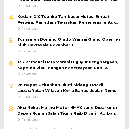
Di Pekanbaru
4
Kodam XIX Tuanku Tambusai Mutasi Empat
Perwira, Pangdam Tegaskan Regenerasi untuk
Perkuat Kinerja Satuan
Di Pekanbaru
5
Turnamen Domino Orado Warnai Grand Opening
Klub Cakravala Pekanbaru
Di Pekanbaru
6
133 Personel Berprestasi Diguyur Penghargaan,
Kapolda Riau: Bangun Kepercayaan Publik
dengan Karya Nyata
Di Pekanbaru
7
PK Bapas Pekanbaru Ikuti Sidang TPP di
Lapas/Rutan Wilayah Kerja Bahas Usulan Remisi
Umum Jelang Hari Kemerdekaan
Di Pekanbaru
8
Aksi Nekat Maling Motor NMAX yang Diparkir di
Depan Rumah Jalan Tiung Raib Dicuri : Korban
Minta Pelaku Ditangkap Pihak Kepolisian
Di Pekanbaru