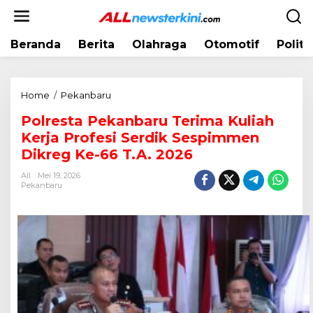
L
e
w
Beranda
Berita
Olahraga
Otomotif
Politi
a
t
i
k
Home
/
Pekanbaru
P
e
o
k
Polresta Pekanbaru Terima Kuliah
l
o
Kerja Profesi Serdik Sespimmen
r
n
e
Dikreg Ke-66 T.A. 2026
t
s
e
All
Mei 19, 2026
t
Pekanbaru
n
a
P
e
k
a
n
b
a
r