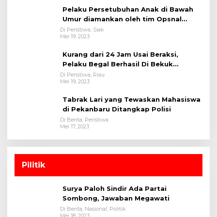
Pelaku Persetubuhan Anak di Bawah
Umur diamankan oleh tim Opsnal
Polsek Tualang-Polres Siak-Polda Riau
Di Peristiwa, Siak
Mei 19, 2023
Kurang dari 24 Jam Usai Beraksi,
Pelaku Begal Berhasil Di Bekuk
Satreskrim Polres Kuansing
Di Peristiwa, Riau
Mei 19, 2023
Tabrak Lari yang Tewaskan Mahasiswa
di Pekanbaru Ditangkap Polisi
Di Berita, Peristiwa
Mei 17, 2023
Pilitik
Surya Paloh Sindir Ada Partai
Sombong, Jawaban Megawati
Di Berita, Nasional, Politik
Mei 18, 2023