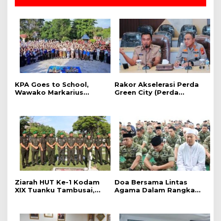
‎KPA Goes to School,
Rakor Akselerasi Perda
‎Wawako Markarius
Green City (Perda
Anwar Edukasi
Lingkungan) Kota
Pencegahan HIV/AIDS di
Pekanbaru Bersama
Kalangan Pelajar
Dinas Lingkungan Hidup
Kota Pekanbaru dan Tim
Pakar
Ziarah HUT Ke-1 Kodam
Doa Bersama Lintas
XIX Tuanku Tambusai,
Agama Dalam Rangka
Penghormatan kepada
HUT Ke-1 Kodam XIX
Pahlawan Berlangsung
Tuanku Tambusai
Khidmat