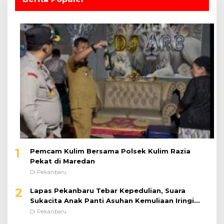
1
Pemcam Kulim Bersama Polsek Kulim Razia
Pekat di Maredan
Di Pekanbaru
2
Lapas Pekanbaru Tebar Kepedulian, Suara
Sukacita Anak Panti Asuhan Kemuliaan Iringi
Bantuan Sosial
Di Pekanbaru