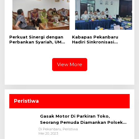
Perkuat Sinergi dengan
Kabapas Pekanbaru
Perbankan Syariah, UMRI
Hadiri Sinkronisasi
dan Bank Syariah
Penguatan Peran PK dan
Nasional Jajaki Kerja
Penyuluh Hukum Dukung
Sama Pembiayaan untuk
Keadilan Restoratif
Pegawai
View More
Peristiwa
Gasak Motor Di Parkiran Toko,
Seorang Pemuda Diamankan Polsek
Bukit Raya
Di Pekanbaru, Peristiwa
Mei 20, 2023