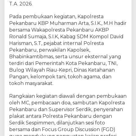
e
T.A. 2026.
s
i
Pada pembukaan kegiatan, Kapolresta
S
Pekanbaru KBP Muharman Arta, S.I.K., M.H hadir
e
bersama Wakapolresta Pekanbaru AKBP
r
Ronald Sumaja, S.I.K, Kabag SDM Kompol David
d
i
Harisman, S.T, pejabat internal Polresta
k
Pekanbaru, perwakilan Kapolsek,
S
Bhabinkamtibmas, serta unsur eksternal yang
e
terdiri dari Pemerintah Kota Pekanbaru, TNI,
s
Bulog Wilayah Riau-Kepri, Dinas Ketahanan
p
Pangan, kelompok tani, tokoh agama, dan
i
tokoh masyarakat.
m
m
Rangkaian kegiatan diawali dengan pembukaan
e
oleh MC, pembacaan doa, sambutan Kapolresta
n
Pekanbaru dan Supervisor Serdik, penyerahan
D
i
plakat antara Polresta Pekanbaru dengan
k
Serdik Sespimmen, dilanjutkan sesi foto
r
bersama dan Focus Group Discussion (FGD)
e