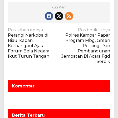
Ikuti Kami
N
Pos sebelumnya
Pos berikutnya
Perangi Narkoba di
Polres Kampar Papar
a
Riau, Kaban
Program Mbg, Green
v
Kesbangpol Ajak
Policing, Dan
Forum Bela Negara
Pembangunan
i
Ikut Turun Tangan
Jembatan Di Acara Fgd
g
Serdik
a
s
i
Komentar
p
o
s
Berita Terbaru