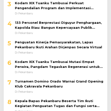
3
Kodam XIX Tuanku Tambusai Perkuat
Pengendalian Program dan Implementasi
Doktrin TNI AD
Di Pekanbaru
4
133 Personel Berprestasi Diguyur Penghargaan,
Kapolda Riau: Bangun Kepercayaan Publik
dengan Karya Nyata
Di Pekanbaru
5
Penguatan Kinerja Pemasyarakatan, Lapas
Pekanbaru Ikuti Arahan Dirjenpas Secara Virtual
Di Pekanbaru
6
Kodam XIX Tuanku Tambusai Mutasi Empat
Perwira, Pangdam Tegaskan Regenerasi untuk
Perkuat Kinerja Satuan
Di Pekanbaru
7
Turnamen Domino Orado Warnai Grand Opening
Klub Cakravala Pekanbaru
Di Pekanbaru
8
Kepala Bapas Pekanbaru Beserta Tim Ikuti
Kegiatan Penguatan Tugas dan Fungsi serta
Paparan Penempatan WBP ke Lapas Terbuka