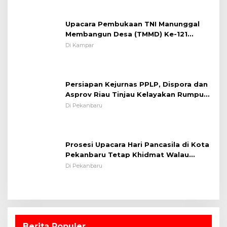
Upacara Pembukaan TNI Manunggal
Membangun Desa (TMMD) Ke-121
Kodim 0313/KPR Tahun 2024) ?
Di Kampar
Persiapan Kejurnas PPLP, Dispora dan
Asprov Riau Tinjau Kelayakan Rumput
Lapangan Sepakbola
Di Pekanbaru
Prosesi Upacara Hari Pancasila di Kota
Pekanbaru Tetap Khidmat Walau
Dalam Ruangan
Di Pekanbaru
Berita Populer