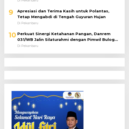
Di Pekanbaru
9
Apresiasi dan Terima Kasih untuk Polantas,
Tetap Mengabdi di Tengah Guyuran Hujan
Di Pekanbaru
10
Perkuat Sinergi Ketahanan Pangan, Danrem
031/WB Jalin Silaturahmi dengan Pimwil Bulog
Riau dan Kepri
Di Pekanbaru