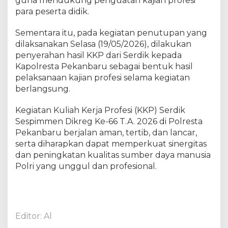
guna mendukung penguatan kajian profesi
g
para peserta didik.
K
e
Sementara itu, pada kegiatan penutupan yang
-
dilaksanakan Selasa (19/05/2026), dilakukan
6
penyerahan hasil KKP dari Serdik kepada
6
Kapolresta Pekanbaru sebagai bentuk hasil
T
pelaksanaan kajian profesi selama kegiatan
.
A
berlangsung.
.
2
Kegiatan Kuliah Kerja Profesi (KKP) Serdik
0
Sespimmen Dikreg Ke-66 T.A. 2026 di Polresta
2
Pekanbaru berjalan aman, tertib, dan lancar,
6
serta diharapkan dapat memperkuat sinergitas
dan peningkatan kualitas sumber daya manusia
Polri yang unggul dan profesional.
Editor: Al