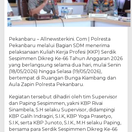
u
T
e
r
i
m
a
Pekanbaru – Allnewsterkini. Com | Polresta
K
Pekanbaru melalui Bagian SDM menerima
u
pelaksanaan Kuliah Kerja Profesi (KKP) Serdik
l
Sespimmen Dikreg Ke-66 Tahun Anggaran 2026
i
yang berlangsung selama dua hari, mulai Senin
a
(18/05/2026) hingga Selasa (19/05/2026),
h
bertempat di Ruangan Bunga Kiambang dan
K
Aula Zapin Polresta Pekanbaru.
e
r
Kegiatan tersebut dihadiri oleh tim Supervisor
j
a
dan Paping Sespimmen, yakni KBP Rivai
P
Sinambela, S.H selaku Supervisor, didampingi
r
KBP Galih Indragiri, S.I.K, KBP Yoga Prasetyo,
o
S.I.K, serta KBP Junoto, S.I.K., M.H selaku Paping,
f
bersama para Serdik Sespimmen Dikreg Ke-66