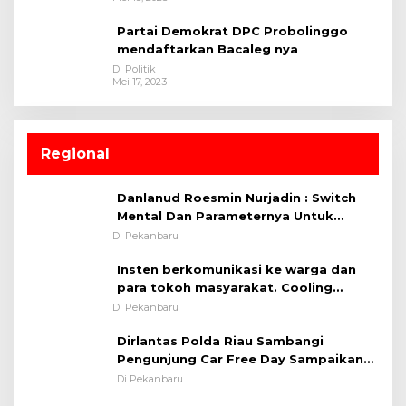
Partai Demokrat DPC Probolinggo
mendaftarkan Bacaleg nya
Di Politik
Mei 17, 2023
Regional
Danlanud Roesmin Nurjadin : Switch
Mental Dan Parameternya Untuk
Melaksanakan ✈
Di Pekanbaru
Insten berkomunikasi ke warga dan
para tokoh masyarakat. Cooling
System OMP LK ²024 Polsek Rumbai,
Di Pekanbaru
Kapolsek Iptu SAID ; Tekankan
Dirlantas Polda Riau Sambangi
Pentingnya Memelihara dan Menjaga
Pengunjung Car Free Day Sampaikan
Situasi Kondusif
Pesan Edukasi Kamtibmas &
Di Pekanbaru
Kamseltibcarlantas