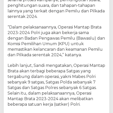
n
penghitungan suara, dan tahapan-tahapan
P
e
lainnya yang terkait dengan Pemilu dan Pilkada
m
serentak 2024.
i
l
“Dalam pelaksanaannya, Operasi Mantap Brata
u
2023-2024 Polri juga akan bekerja sama
2
dengan Badan Pengawas Pemilu (Bawaslu) dan
0
Komisi Pemilihan Umum (KPU) untuk
2
memastikan kelancaran dan keamanan Pemilu
4
dan Pilkada serentak 2024,” katanya.
,
C
Lebih lanjut, Sandi mengatakan, Operasi Mantap
o
Brata akan terbagi beberapa Satgas yang
o
l
tergabung dalam operasi, yakni Mabes Polri
i
sebanyak 9 satgas, Satgas Polda sebanyak 7
n
Satgas dan Satgas Polres sebanyak 6 Satgas.
g
Selain itu, dalam pelaksanaannya, Operasi
S
Mantap Brata 2023-2024 akan melibatkan
y
beberapa satuan kerja (satker) Polri.
s
t