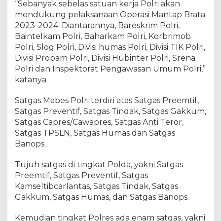
“Sebanyak sebelas satuan kerja Polri akan
e
mendukung pelaksanaan Operasi Mantap Brata
m
2023-2024. Diantarannya, Bareskrim Polri,
J
Baintelkam Polri, Baharkam Polri, Korbrimob
a
d
Polri, Slog Polri, Divisi humas Polri, Divisi TIK Polri,
i
Divisi Propam Polri, Divisi Hubinter Polri, Srena
S
Polri dan Inspektorat Pengawasan Umum Polri,”
a
katanya.
l
a
Satgas Mabes Polri terdiri atas Satgas Preemtif,
h
Satgas Preventif, Satgas Tindak, Satgas Gakkum,
S
Satgas Capres/Cawapres, Satgas Anti Teror,
a
Satgas TPSLN, Satgas Humas dan Satgas
t
Banops.
u
S
Tujuh satgas di tingkat Polda, yakni Satgas
t
r
Preemtif, Satgas Preventif, Satgas
a
Kamseltibcarlantas, Satgas Tindak, Satgas
t
Gakkum, Satgas Humas, dan Satgas Banops.
e
g
Kemudian tingkat Polres ada enam satgas, yakni