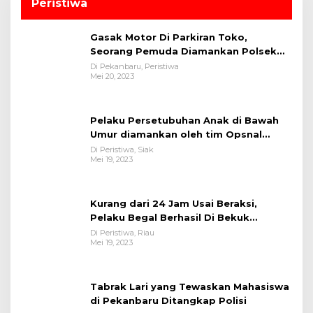
Peristiwa
Gasak Motor Di Parkiran Toko,
Seorang Pemuda Diamankan Polsek
Bukit Raya
Di Pekanbaru, Peristiwa
Mei 20, 2023
Pelaku Persetubuhan Anak di Bawah
Umur diamankan oleh tim Opsnal
Polsek Tualang-Polres Siak-Polda Riau
Di Peristiwa, Siak
Mei 19, 2023
Kurang dari 24 Jam Usai Beraksi,
Pelaku Begal Berhasil Di Bekuk
Satreskrim Polres Kuansing
Di Peristiwa, Riau
Mei 19, 2023
Tabrak Lari yang Tewaskan Mahasiswa
di Pekanbaru Ditangkap Polisi