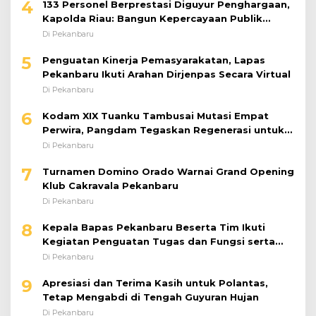
4
133 Personel Berprestasi Diguyur Penghargaan,
Kapolda Riau: Bangun Kepercayaan Publik
dengan Karya Nyata
Di Pekanbaru
5
Penguatan Kinerja Pemasyarakatan, Lapas
Pekanbaru Ikuti Arahan Dirjenpas Secara Virtual
Di Pekanbaru
6
Kodam XIX Tuanku Tambusai Mutasi Empat
Perwira, Pangdam Tegaskan Regenerasi untuk
Perkuat Kinerja Satuan
Di Pekanbaru
7
Turnamen Domino Orado Warnai Grand Opening
Klub Cakravala Pekanbaru
Di Pekanbaru
8
Kepala Bapas Pekanbaru Beserta Tim Ikuti
Kegiatan Penguatan Tugas dan Fungsi serta
Paparan Penempatan WBP ke Lapas Terbuka
Di Pekanbaru
9
Apresiasi dan Terima Kasih untuk Polantas,
Tetap Mengabdi di Tengah Guyuran Hujan
Di Pekanbaru