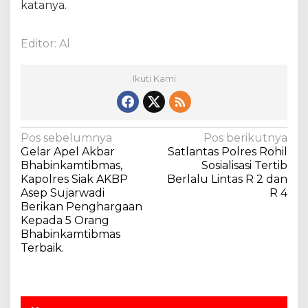
katanya.
Editor: Al
Ikuti Kami
N
Pos sebelumnya
Pos berikutnya
Gelar Apel Akbar
Satlantas Polres Rohil
a
Bhabinkamtibmas,
Sosialisasi Tertib
v
Kapolres Siak AKBP
Berlalu Lintas R 2 dan
Asep Sujarwadi
R 4
i
Berikan Penghargaan
g
Kepada 5 Orang
a
Bhabinkamtibmas
Terbaik.
s
i
p