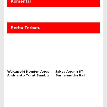
o
Komentar
s
Berita Terbaru
Wakapolri Komjen Agus
Jaksa Agung ST
Andrianto Turut Sambut
Burhanuddin Raih
Kepulangan Presiden RI
Penghargaan NAWACITA
dari KTT G20 India
AWARD 2023 Kategori
“Penegakan Hukum”