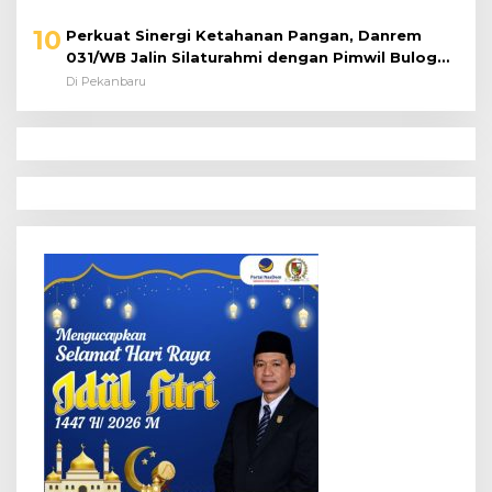
10
Perkuat Sinergi Ketahanan Pangan, Danrem
031/WB Jalin Silaturahmi dengan Pimwil Bulog
Riau dan Kepri
Di Pekanbaru