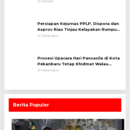
Kodim 0313/KPR Tahun 2024) ?
Di Kampar
Persiapan Kejurnas PPLP, Dispora dan
Asprov Riau Tinjau Kelayakan Rumput
Lapangan Sepakbola
Di Pekanbaru
Prosesi Upacara Hari Pancasila di Kota
Pekanbaru Tetap Khidmat Walau
Dalam Ruangan
Di Pekanbaru
Berita Populer