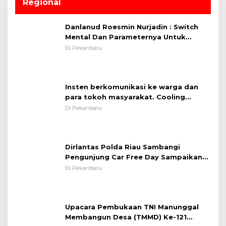
Regional
Danlanud Roesmin Nurjadin : Switch
Mental Dan Parameternya Untuk
Melaksanakan ✈
Di Pekanbaru
Insten berkomunikasi ke warga dan
para tokoh masyarakat. Cooling
System OMP LK ²024 Polsek Rumbai,
Di Pekanbaru
Kapolsek Iptu SAID ; Tekankan
Pentingnya Memelihara dan Menjaga
Situasi Kondusif
Dirlantas Polda Riau Sambangi
Pengunjung Car Free Day Sampaikan
Pesan Edukasi Kamtibmas &
Di Pekanbaru
Kamseltibcarlantas
Upacara Pembukaan TNI Manunggal
Membangun Desa (TMMD) Ke-121