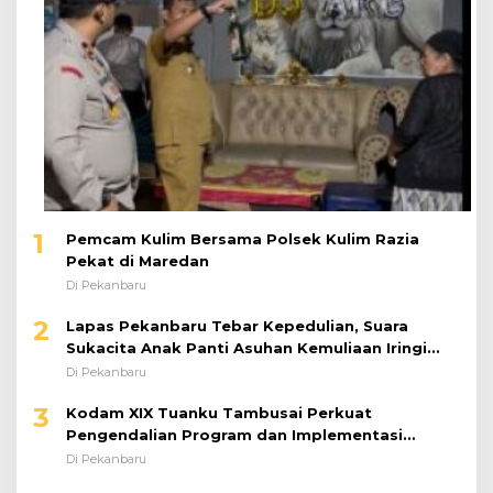
1
Pemcam Kulim Bersama Polsek Kulim Razia
Pekat di Maredan
Di Pekanbaru
2
Lapas Pekanbaru Tebar Kepedulian, Suara
Sukacita Anak Panti Asuhan Kemuliaan Iringi
Bantuan Sosial
Di Pekanbaru
3
Kodam XIX Tuanku Tambusai Perkuat
Pengendalian Program dan Implementasi
Doktrin TNI AD
Di Pekanbaru