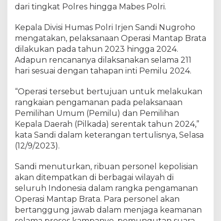
e
dari tingkat Polres hingga Mabes Polri.
r
a
Kepala Divisi Humas Polri Irjen Sandi Nugroho
s
mengatakan, pelaksanaan Operasi Mantap Brata
i
dilakukan pada tahun 2023 hingga 2024.
M
Adapun rencananya dilaksanakan selama 211
a
hari sesuai dengan tahapan inti Pemilu 2024.
n
t
“Operasi tersebut bertujuan untuk melakukan
a
rangkaian pengamanan pada pelaksanaan
p
Pemilihan Umum (Pemilu) dan Pemilihan
B
r
Kepala Daerah (Pilkada) serentak tahun 2024,”
a
kata Sandi dalam keterangan tertulisnya, Selasa
t
(12/9/2023).
a
A
Sandi menuturkan, ribuan personel kepolisian
m
akan ditempatkan di berbagai wilayah di
a
seluruh Indonesia dalam rangka pengamanan
n
Operasi Mantap Brata. Para personel akan
k
bertanggung jawab dalam menjaga keamanan
a
selama proses kampanye, pemungutan suara,