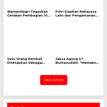
Wamendagri Tegaskan
Polri Siapkan Rekayasa
Gerakan Pembagian 10
Lalin dan Pengamanan
Juta Bendera Merah
Jalur Delegasi KTT
Putih untuk Perkuat
ASEAN
Nasionalisme
Satu Orang Kembali
Jaksa Agung ST
Ditetapkan Sebagai
Burhanuddin: “Memaknai
Tersangka dalam
Hari Lahir dan Hari Bhakti
Perkara Pertambangan
Kejaksaan RI”
PT Sendawar Jaya
View More