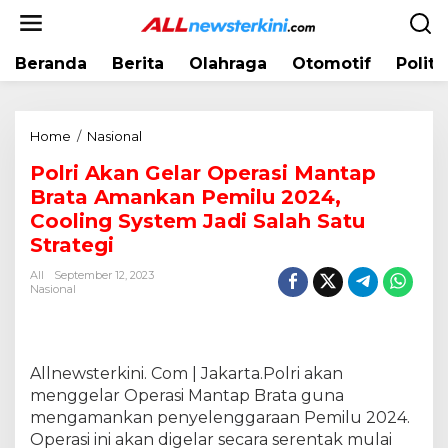
L
e
w
Beranda
Berita
Olahraga
Otomotif
Politi
a
t
i
k
Home
/
Nasional
P
e
o
k
Polri Akan Gelar Operasi Mantap
l
o
Brata Amankan Pemilu 2024,
r
n
i
Cooling System Jadi Salah Satu
t
A
Strategi
e
k
n
All
September 12, 2023
a
Nasional
n
G
e
l
Allnewsterkini. Com | Jakarta.Polri akan
a
menggelar Operasi Mantap Brata guna
r
mengamankan penyelenggaraan Pemilu 2024.
O
p
Operasi ini akan digelar secara serentak mulai