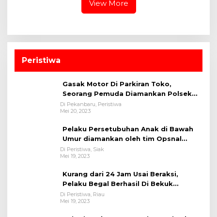
View More
Peristiwa
Gasak Motor Di Parkiran Toko,
Seorang Pemuda Diamankan Polsek
Bukit Raya
Di Pekanbaru, Peristiwa
Mei 20, 2023
Pelaku Persetubuhan Anak di Bawah
Umur diamankan oleh tim Opsnal
Polsek Tualang-Polres Siak-Polda Riau
Di Peristiwa, Siak
Mei 19, 2023
Kurang dari 24 Jam Usai Beraksi,
Pelaku Begal Berhasil Di Bekuk
Satreskrim Polres Kuansing
Di Peristiwa, Riau
Mei 19, 2023