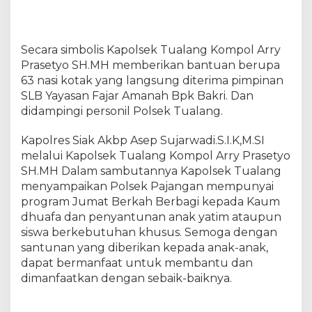
i
l
i
t
Secara simbolis Kapolsek Tualang Kompol Arry
a
Prasetyo SH.MH memberikan bantuan berupa
s
63 nasi kotak yang langsung diterima pimpinan
d
SLB Yayasan Fajar Amanah Bpk Bakri. Dan
a
didampingi personil Polsek Tualang.
l
a
Kapolres Siak Akbp Asep Sujarwadi.S.I.K,M.SI
m
melalui Kapolsek Tualang Kompol Arry Prasetyo
J
SH.MH Dalam sambutannya Kapolsek Tualang
u
menyampaikan Polsek Pajangan mempunyai
m
program Jumat Berkah Berbagi kepada Kaum
a
t
dhuafa dan penyantunan anak yatim ataupun
B
siswa berkebutuhan khusus. Semoga dengan
e
santunan yang diberikan kepada anak-anak,
r
dapat bermanfaat untuk membantu dan
k
dimanfaatkan dengan sebaik-baiknya.
a
h