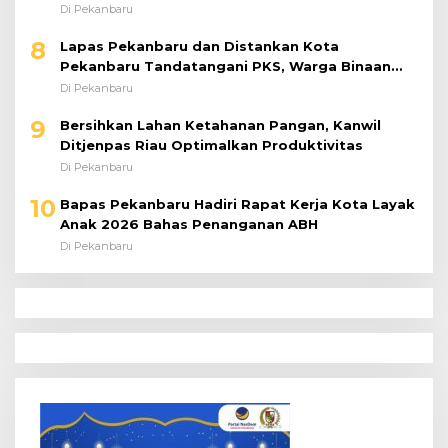
Di Pekanbaru
8
Lapas Pekanbaru dan Distankan Kota
Pekanbaru Tandatangani PKS, Warga Binaan
Dibekali Keterampilan Peternakan Ayam Petelur
Di Pekanbaru
9
Bersihkan Lahan Ketahanan Pangan, Kanwil
Ditjenpas Riau Optimalkan Produktivitas
Di Pekanbaru
10
Bapas Pekanbaru Hadiri Rapat Kerja Kota Layak
Anak 2026 Bahas Penanganan ABH
Di Pekanbaru