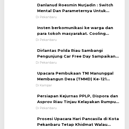
Danlanud Roesmin Nurjadin : Switch
Mental Dan Parameternya Untuk
Melaksanakan ✈
Di Pekanbaru
Insten berkomunikasi ke warga dan
para tokoh masyarakat. Cooling
System OMP LK ²024 Polsek Rumbai,
Di Pekanbaru
Kapolsek Iptu SAID ; Tekankan
Dirlantas Polda Riau Sambangi
Pentingnya Memelihara dan Menjaga
Pengunjung Car Free Day Sampaikan
Situasi Kondusif
Pesan Edukasi Kamtibmas &
Di Pekanbaru
Kamseltibcarlantas
Upacara Pembukaan TNI Manunggal
Membangun Desa (TMMD) Ke-121
Kodim 0313/KPR Tahun 2024) ?
Di Kampar
Persiapan Kejurnas PPLP, Dispora dan
Asprov Riau Tinjau Kelayakan Rumput
Lapangan Sepakbola
Di Pekanbaru
Prosesi Upacara Hari Pancasila di Kota
Pekanbaru Tetap Khidmat Walau