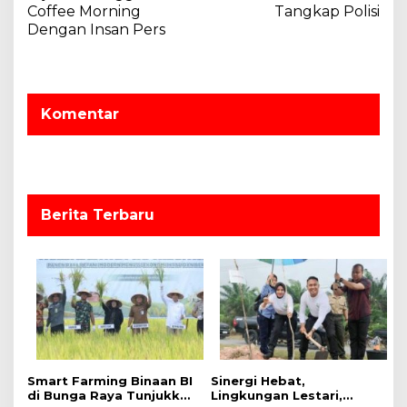
i
Coffee Morning
Tangkap Polisi
g
Dengan Insan Pers
a
s
i
Komentar
p
o
s
Berita Terbaru
Smart Farming Binaan BI
Sinergi Hebat,
di Bunga Raya Tunjukkan
Lingkungan Lestari,