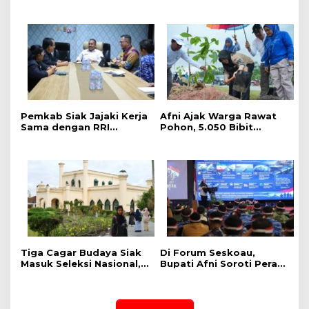
Hasil, Produktivitas Padi
Pemerintah Kab Siak
Meningkat
Gelar Penanaman Pohon
Serentak ,Kapolres : Kita
Menanam Masa Depan
dan Harapan
Pemkab Siak Jajaki Kerja
Afni Ajak Warga Rawat
Sama dengan RRI
Pohon, 5.050 Bibit
Pekanbaru, Perluas
Ditanam di Jalur
Promosi Daerah hingga
Mempura-Dayun
Nasional
Tiga Cagar Budaya Siak
Di Forum Seskoau,
Masuk Seleksi Nasional,
Bupati Afni Soroti Peran
Bupati Afni Mohon
Strategis Siak bagi
Dukungan
Ketahanan Energi
Nasional