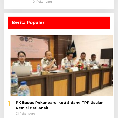
Dalam Ruangan
Di Pekanbaru
Berita Populer
1
PK Bapas Pekanbaru Ikuti Sidang TPP Usulan
Remisi Hari Anak
Di Pekanbaru