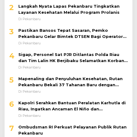
2
Langkah Nyata Lapas Pekanbaru Tingkatkan
Layanan Kesehatan Melalui Program Prolanis
Di Pekanbaru
3
Pastikan Bansos Tepat Sasaran, Pemko
Pekanbaru Gelar Bimtek DTSEN Bagi Operator
Puskessos
Di Pekanbaru
4
Sigap, Personel Sat PJR Ditlantas Polda Riau
dan Tim Lalin HK Berjibaku Selamatkan Korban
Kecelakaan di Tol Pekanbaru–Dumai
Di Pekanbaru
5
Mapenaling dan Penyuluhan Kesehatan, Rutan
Pekanbaru Bekali 37 Tahanan Baru dengan
Edukasi TBC, HIV, dan Bahaya Narkoba
Di Pekanbaru
6
Kapolri Serahkan Bantuan Peralatan Karhutla di
Riau, Ingatkan Ancaman El Niño dan
Prioritaskan Pencegahan
Di Pekanbaru
7
Ombudsman RI Perkuat Pelayanan Publik Rutan
Pekanbaru