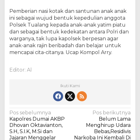
B
e
Pemberian nasi kotak dan santunan anak anak
r
ini sebagai wujud bentuk kepedulian anggota
b
Polsek Tualang kepada anak-anak yatim piatu
a
dan sebagai bentuk kedekatan antara Polri dan
g
i
warganya, tak lupa kapolsek berpesan agar
anak-anak rajin beribadah dan belajar untuk
mencapai cita-citanya. Ucap Kompol Arry.
Editor: Al
Ikuti Kami
N
Pos sebelumnya
Pos berikutnya
Kapolres Dumai AKBP
Belum Lama
a
Dhovan Oktavianton,
Menghirup Udara
v
S.H, S.I.K, M.Si dan
Bebas,Residivis
Jajaran Menggelar
Narkoba Ini Kembali Di