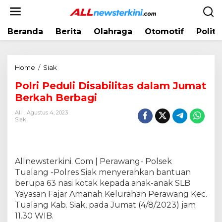
L
e
w
Beranda
Berita
Olahraga
Otomotif
Politi
a
t
i
k
Home
/
Siak
P
e
o
k
Polri Peduli Disabilitas dalam Jumat
l
o
Berkah Berbagi
r
n
i
t
All
Agustus 4, 2023
P
Siak
e
e
n
d
u
l
Allnewsterkini. Com | Perawang- Polsek
i
Tualang -Polres Siak menyerahkan bantuan
D
berupa 63 nasi kotak kepada anak-anak SLB
i
Yayasan Fajar Amanah Kelurahan Perawang Kec.
s
Tualang Kab. Siak, pada Jumat (4/8/2023) jam
a
11.30 WIB.
b