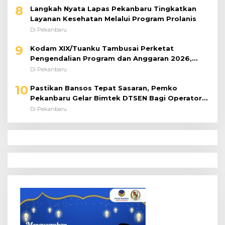
8
Langkah Nyata Lapas Pekanbaru Tingkatkan
Layanan Kesehatan Melalui Program Prolanis
Di Pekanbaru
9
Kodam XIX/Tuanku Tambusai Perketat
Pengendalian Program dan Anggaran 2026,
Pastikan Kinerja Tepat Sasaran
Di Pekanbaru
10
Pastikan Bansos Tepat Sasaran, Pemko
Pekanbaru Gelar Bimtek DTSEN Bagi Operator
Puskessos
Di Pekanbaru