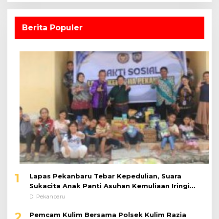
Berita Populer
1
Lapas Pekanbaru Tebar Kepedulian, Suara
Sukacita Anak Panti Asuhan Kemuliaan Iringi
Bantuan Sosial
Di Pekanbaru
2
Pemcam Kulim Bersama Polsek Kulim Razia