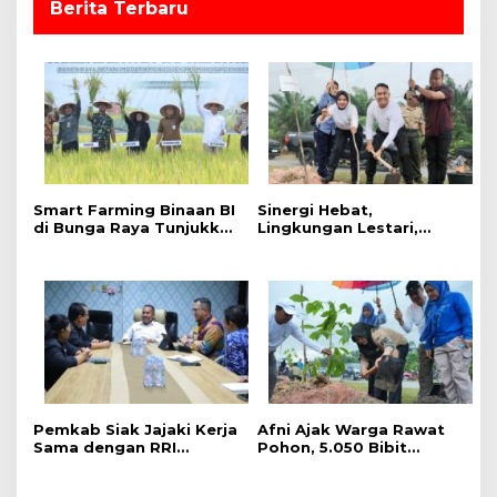
Berita Terbaru
Smart Farming Binaan BI
Sinergi Hebat,
di Bunga Raya Tunjukkan
Lingkungan Lestari,
Hasil, Produktivitas Padi
Pemerintah Kab Siak
Meningkat
Gelar Penanaman Pohon
Serentak ,Kapolres : Kita
Menanam Masa Depan
dan Harapan
Pemkab Siak Jajaki Kerja
Afni Ajak Warga Rawat
Sama dengan RRI
Pohon, 5.050 Bibit
Pekanbaru, Perluas
Ditanam di Jalur
Promosi Daerah hingga
Mempura-Dayun