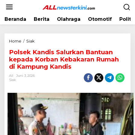
L
e
w
Beranda
Berita
Olahraga
Otomotif
Politi
a
t
i
k
Home
/
Siak
P
e
o
k
Polsek Kandis Salurkan Bantuan
l
o
kepada Korban Kebakaran Rumah
s
n
e
di Kampung Kandis
t
k
e
All
Juni 3, 2026
K
Siak
n
a
n
d
i
s
S
a
l
u