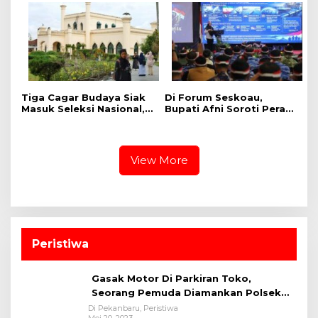
Nasional
Tiga Cagar Budaya Siak
Di Forum Seskoau,
Masuk Seleksi Nasional,
Bupati Afni Soroti Peran
Bupati Afni Mohon
Strategis Siak bagi
Dukungan
Ketahanan Energi
Nasional
View More
Peristiwa
Gasak Motor Di Parkiran Toko,
Seorang Pemuda Diamankan Polsek
Bukit Raya
Di Pekanbaru, Peristiwa
Mei 20, 2023