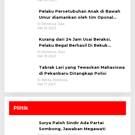
Pelaku Persetubuhan Anak di Bawah
Umur diamankan oleh tim Opsnal
Polsek Tualang-Polres Siak-Polda Riau
Di Peristiwa, Siak
Mei 19, 2023
Kurang dari 24 Jam Usai Beraksi,
Pelaku Begal Berhasil Di Bekuk
Satreskrim Polres Kuansing
Di Peristiwa, Riau
Mei 19, 2023
Tabrak Lari yang Tewaskan Mahasiswa
di Pekanbaru Ditangkap Polisi
Di Berita, Peristiwa
Mei 17, 2023
Pilitik
Surya Paloh Sindir Ada Partai
Sombong, Jawaban Megawati