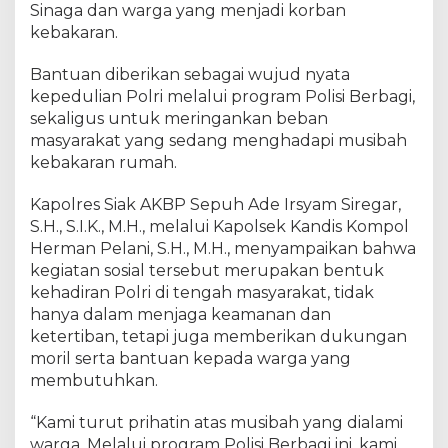
n
Sinaga dan warga yang menjadi korban
K
kebakaran.
e
b
Bantuan diberikan sebagai wujud nyata
a
kepedulian Polri melalui program Polisi Berbagi,
k
sekaligus untuk meringankan beban
a
masyarakat yang sedang menghadapi musibah
r
a
kebakaran rumah.
n
R
Kapolres Siak AKBP Sepuh Ade Irsyam Siregar,
u
S.H., S.I.K., M.H., melalui Kapolsek Kandis Kompol
m
Herman Pelani, S.H., M.H., menyampaikan bahwa
a
kegiatan sosial tersebut merupakan bentuk
h
kehadiran Polri di tengah masyarakat, tidak
d
hanya dalam menjaga keamanan dan
i
ketertiban, tetapi juga memberikan dukungan
K
moril serta bantuan kepada warga yang
a
membutuhkan.
m
p
u
“Kami turut prihatin atas musibah yang dialami
n
warga. Melalui program Polisi Berbagi ini, kami