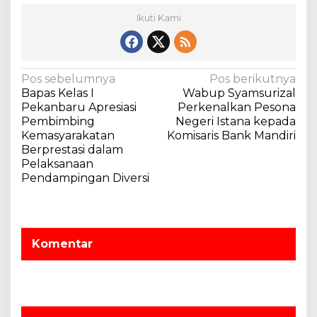
Ikuti Kami
N
Pos sebelumnya
Pos berikutnya
Bapas Kelas I
Wabup Syamsurizal
a
Pekanbaru Apresiasi
Perkenalkan Pesona
v
Pembimbing
Negeri Istana kepada
Kemasyarakatan
Komisaris Bank Mandiri
i
Berprestasi dalam
g
Pelaksanaan
a
Pendampingan Diversi
s
i
p
Komentar
o
s