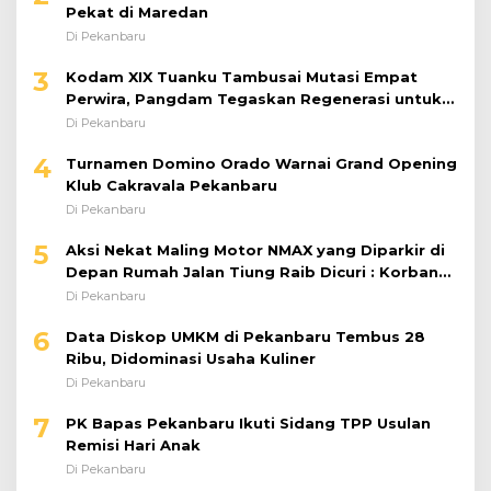
Pekat di Maredan
Di Pekanbaru
3
Kodam XIX Tuanku Tambusai Mutasi Empat
Perwira, Pangdam Tegaskan Regenerasi untuk
Perkuat Kinerja Satuan
Di Pekanbaru
4
Turnamen Domino Orado Warnai Grand Opening
Klub Cakravala Pekanbaru
Di Pekanbaru
5
Aksi Nekat Maling Motor NMAX yang Diparkir di
Depan Rumah Jalan Tiung Raib Dicuri : Korban
Minta Pelaku Ditangkap Pihak Kepolisian
Di Pekanbaru
6
Data Diskop UMKM di Pekanbaru Tembus 28
Ribu, Didominasi Usaha Kuliner
Di Pekanbaru
7
PK Bapas Pekanbaru Ikuti Sidang TPP Usulan
Remisi Hari Anak
Di Pekanbaru