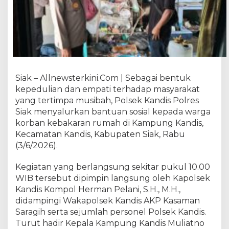
r
k
a
n
B
a
n
t
Siak – Allnewsterkini.Com | Sebagai bentuk
u
kepedulian dan empati terhadap masyarakat
a
yang tertimpa musibah, Polsek Kandis Polres
n
Siak menyalurkan bantuan sosial kepada warga
k
korban kebakaran rumah di Kampung Kandis,
e
Kecamatan Kandis, Kabupaten Siak, Rabu
p
(3/6/2026).
a
d
Kegiatan yang berlangsung sekitar pukul 10.00
a
WIB tersebut dipimpin langsung oleh Kapolsek
K
o
Kandis Kompol Herman Pelani, S.H., M.H.,
r
didampingi Wakapolsek Kandis AKP Kasaman
b
Saragih serta sejumlah personel Polsek Kandis.
a
Turut hadir Kepala Kampung Kandis Muliatno