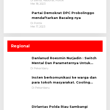
Di Berita, Nasional, Politik
Mei 18, 2023
Partai Demokrat DPC Probolinggo
mendaftarkan Bacaleg nya
Di Politik
Mei 17, 2023
Regional
Danlanud Roesmin Nurjadin : Switch
Mental Dan Parameternya Untuk
Melaksanakan ✈
Di Pekanbaru
Insten berkomunikasi ke warga dan
para tokoh masyarakat. Cooling
System OMP LK ²024 Polsek Rumbai,
Di Pekanbaru
Kapolsek Iptu SAID ; Tekankan
Pentingnya Memelihara dan Menjaga
Situasi Kondusif
Dirlantas Polda Riau Sambangi