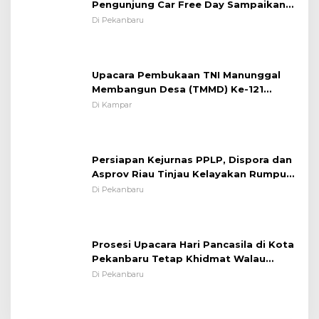
Pengunjung Car Free Day Sampaikan
Pesan Edukasi Kamtibmas &
Di Pekanbaru
Kamseltibcarlantas
Upacara Pembukaan TNI Manunggal
Membangun Desa (TMMD) Ke-121
Kodim 0313/KPR Tahun 2024) ?
Di Kampar
Persiapan Kejurnas PPLP, Dispora dan
Asprov Riau Tinjau Kelayakan Rumput
Lapangan Sepakbola
Di Pekanbaru
Prosesi Upacara Hari Pancasila di Kota
Pekanbaru Tetap Khidmat Walau
Dalam Ruangan
Di Pekanbaru