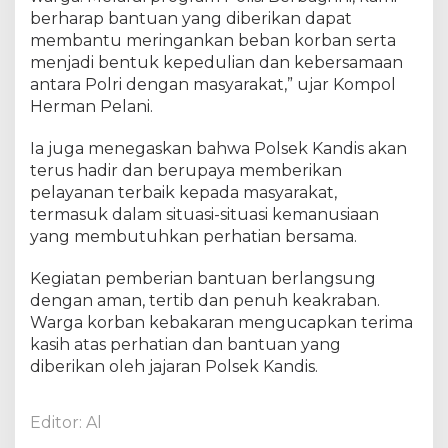
g
berharap bantuan yang diberikan dapat
K
membantu meringankan beban korban serta
a
menjadi bentuk kepedulian dan kebersamaan
n
antara Polri dengan masyarakat,” ujar Kompol
d
Herman Pelani.
i
s
Ia juga menegaskan bahwa Polsek Kandis akan
terus hadir dan berupaya memberikan
pelayanan terbaik kepada masyarakat,
termasuk dalam situasi-situasi kemanusiaan
yang membutuhkan perhatian bersama.
Kegiatan pemberian bantuan berlangsung
dengan aman, tertib dan penuh keakraban.
Warga korban kebakaran mengucapkan terima
kasih atas perhatian dan bantuan yang
diberikan oleh jajaran Polsek Kandis.
Editor: Al