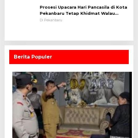
Prosesi Upacara Hari Pancasila di Kota
Pekanbaru Tetap Khidmat Walau
Dalam Ruangan
Di Pekanbaru
Berita Populer