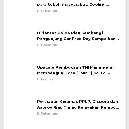
para tokoh masyarakat. Cooling
System OMP LK ²024 Polsek Rumbai,
Di Pekanbaru
Kapolsek Iptu SAID ; Tekankan
Pentingnya Memelihara dan Menjaga
Situasi Kondusif
Dirlantas Polda Riau Sambangi
Pengunjung Car Free Day Sampaikan
Pesan Edukasi Kamtibmas &
Di Pekanbaru
Kamseltibcarlantas
Upacara Pembukaan TNI Manunggal
Membangun Desa (TMMD) Ke-121
Kodim 0313/KPR Tahun 2024) ?
Di Kampar
Persiapan Kejurnas PPLP, Dispora dan
Asprov Riau Tinjau Kelayakan Rumput
Lapangan Sepakbola
Di Pekanbaru