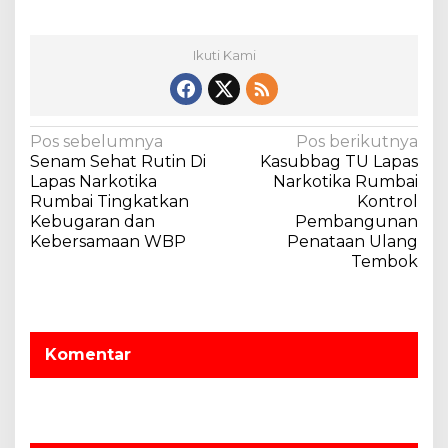
Ikuti Kami
N
Pos sebelumnya
Pos berikutnya
Senam Sehat Rutin Di
Kasubbag TU Lapas
a
Lapas Narkotika
Narkotika Rumbai
v
Rumbai Tingkatkan
Kontrol
Kebugaran dan
Pembangunan
i
Kebersamaan WBP
Penataan Ulang
g
Tembok
a
s
i
Komentar
p
o
s