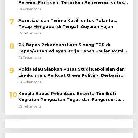
Perwira, Pangdam Tegaskan Regenerasi untuk
Perkuat Kinerja Satuan
Di Pekanbaru
7
Apresiasi dan Terima Kasih untuk Polantas,
Tetap Mengabdi di Tengah Guyuran Hujan
Di Pekanbaru
8
PK Bapas Pekanbaru Ikuti Sidang TPP di
Lapas/Rutan Wilayah Kerja Bahas Usulan Remisi
Umum Jelang Hari Kemerdekaan
Di Pekanbaru
9
Polda Riau Siapkan Pusat Studi Kepolisian dan
Lingkungan, Perkuat Green Policing Berbasis
Riset
Di Pekanbaru
10
Kepala Bapas Pekanbaru Beserta Tim Ikuti
Kegiatan Penguatan Tugas dan Fungsi serta
Paparan Penempatan WBP ke Lapas Terbuka
Di Pekanbaru