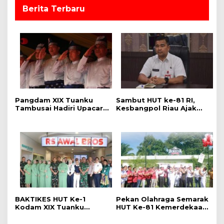
Berita Terbaru
Pangdam XIX Tuanku
Sambut HUT ke-81 RI,
Tambusai Hadiri Upacara
Kesbangpol Riau Ajak
Hari Jadi Ke-69 Provinsi
Warga Perkuat
Riau di Pekanbaru
Semangat Nasionalisme
BAKTIKES HUT Ke-1
Pekan Olahraga Semarak
Kodam XIX Tuanku
HUT Ke-81 Kemerdekaan
Tambusai, Ratusan
RI Resmi Dibuka, Perkuat
Pasien Disiapkan Jalani
Soliditas dan Sportivitas