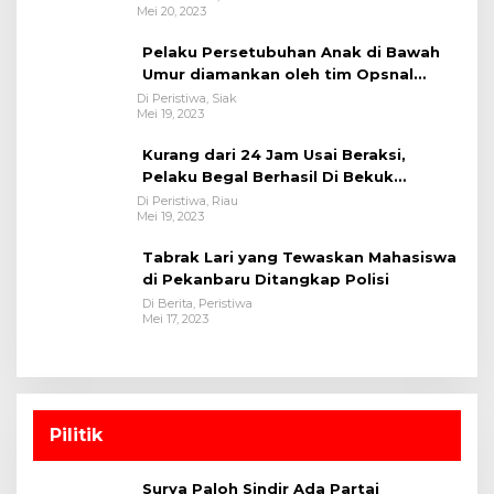
Mei 20, 2023
Pelaku Persetubuhan Anak di Bawah
Umur diamankan oleh tim Opsnal
Polsek Tualang-Polres Siak-Polda Riau
Di Peristiwa, Siak
Mei 19, 2023
Kurang dari 24 Jam Usai Beraksi,
Pelaku Begal Berhasil Di Bekuk
Satreskrim Polres Kuansing
Di Peristiwa, Riau
Mei 19, 2023
Tabrak Lari yang Tewaskan Mahasiswa
di Pekanbaru Ditangkap Polisi
Di Berita, Peristiwa
Mei 17, 2023
Pilitik
Surya Paloh Sindir Ada Partai