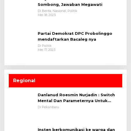
Sombong, Jawaban Megawati
Di Berita, Nasional, Politik
Mei 18, 2023
Partai Demokrat DPC Probolinggo
mendaftarkan Bacaleg nya
Di Politik
Mei 17, 2023
Regional
Danlanud Roesmin Nurjadin : Switch
Mental Dan Parameternya Untuk
Melaksanakan ✈
Di Pekanbaru
Insten berkomunikasi ke warga dan