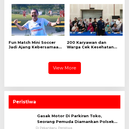
Operasi Gratis
Pegawai
Fun Match Mini Soccer
‎200 Karyawan dan
Jadi Ajang Kebersamaan
Warga Cek Kesehatan
Kakanwil dan Kepala UPT
Gratis Momen RRI Fest
Pemasyarakatan se-Riau
2026 RRI Pekanbaru
View More
Peristiwa
Gasak Motor Di Parkiran Toko,
Seorang Pemuda Diamankan Polsek
Bukit Raya
Di Pekanbaru, Peristiwa