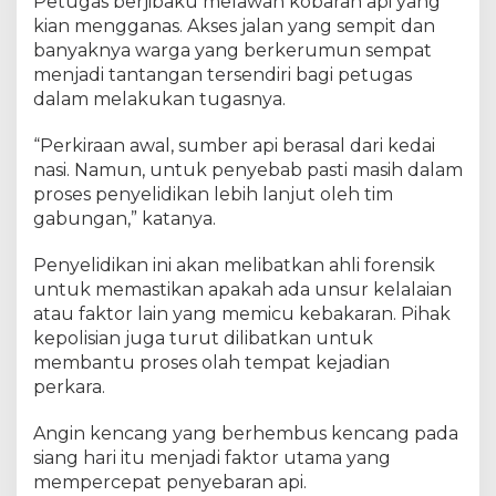
Petugas berjibaku melawan kobaran api yang
T
kian mengganas. Akses jalan yang sempit dan
e
banyaknya warga yang berkerumun sempat
r
menjadi tantangan tersendiri bagi petugas
s
dalam melakukan tugasnya.
e
b
“Perkiraan awal, sumber api berasal dari kedai
a
r
nasi. Namun, untuk penyebab pasti masih dalam
proses penyelidikan lebih lanjut oleh tim
gabungan,” katanya.
Penyelidikan ini akan melibatkan ahli forensik
untuk memastikan apakah ada unsur kelalaian
atau faktor lain yang memicu kebakaran. Pihak
kepolisian juga turut dilibatkan untuk
membantu proses olah tempat kejadian
perkara.
Angin kencang yang berhembus kencang pada
siang hari itu menjadi faktor utama yang
mempercepat penyebaran api.