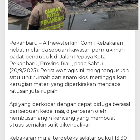
y
a
P
e
k
a
n
Pekanbaru – Allnewsterkini. Com | Kebakaran
b
hebat melanda sebuah kawasan permukiman
a
padat penduduk di Jalan Pepaya Kota
r
Pekanbaru, Provinsi Riau, pada Sabtu
u
(20/9/2025). Peristiwa tragis ini menghanguskan
T
satu unit rumah dan enam kios, meninggalkan
e
r
kerugian materi yang diperkirakan mencapai
b
ratusan juta rupiah.
a
k
Api yang berkobar dengan cepat diduga berasal
a
dari sebuah kedai nasi, diperparah oleh
r
hembusan angin kencang yang membuat
,
situasi semakin sulit dikendalikan.
A
n
Kebakaran mulai terdeteksi sekitar pukul 13.30