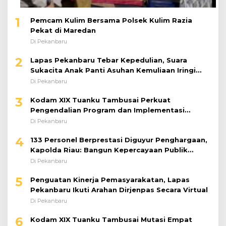
1
Pemcam Kulim Bersama Polsek Kulim Razia
Pekat di Maredan
Di Pekanbaru
2
Lapas Pekanbaru Tebar Kepedulian, Suara
Sukacita Anak Panti Asuhan Kemuliaan Iringi
Bantuan Sosial
Di Pekanbaru
3
Kodam XIX Tuanku Tambusai Perkuat
Pengendalian Program dan Implementasi
Doktrin TNI AD
Di Pekanbaru
4
133 Personel Berprestasi Diguyur Penghargaan,
Kapolda Riau: Bangun Kepercayaan Publik
dengan Karya Nyata
Di Pekanbaru
5
Penguatan Kinerja Pemasyarakatan, Lapas
Pekanbaru Ikuti Arahan Dirjenpas Secara Virtual
Di Pekanbaru
6
Kodam XIX Tuanku Tambusai Mutasi Empat