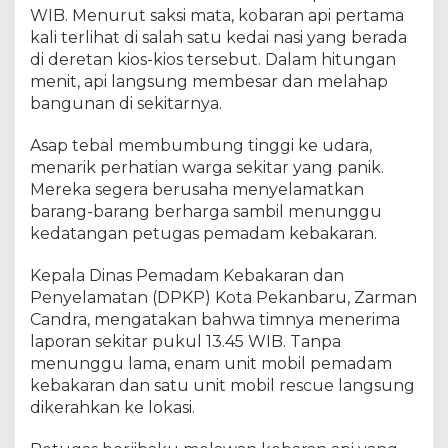
g
WIB. Menurut saksi mata, kobaran api pertama
i
kali terlihat di salah satu kedai nasi yang berada
n
di deretan kios-kios tersebut. Dalam hitungan
K
e
menit, api langsung membesar dan melahap
n
bangunan di sekitarnya.
c
a
Asap tebal membumbung tinggi ke udara,
n
menarik perhatian warga sekitar yang panik.
g
Mereka segera berusaha menyelamatkan
J
barang-barang berharga sambil menunggu
a
kedatangan petugas pemadam kebakaran.
d
i
Kepala Dinas Pemadam Kebakaran dan
P
Penyelamatan (DPKP) Kota Pekanbaru, Zarman
e
Candra, mengatakan bahwa timnya menerima
m
i
laporan sekitar pukul 13.45 WIB. Tanpa
c
menunggu lama, enam unit mobil pemadam
u
kebakaran dan satu unit mobil rescue langsung
A
dikerahkan ke lokasi.
p
i