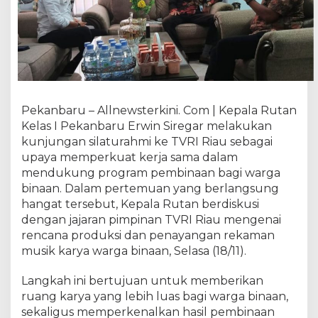
b
a
r
u
G
a
n
d
Pekanbaru – Allnewsterkini. Com | Kepala Rutan
e
Kelas I Pekanbaru Erwin Siregar melakukan
n
kunjungan silaturahmi ke TVRI Riau sebagai
g
upaya memperkuat kerja sama dalam
T
mendukung program pembinaan bagi warga
V
binaan. Dalam pertemuan yang berlangsung
R
hangat tersebut, Kepala Rutan berdiskusi
I
R
dengan jajaran pimpinan TVRI Riau mengenai
i
rencana produksi dan penayangan rekaman
a
musik karya warga binaan, Selasa (18/11).
u
,
Langkah ini bertujuan untuk memberikan
A
ruang karya yang lebih luas bagi warga binaan,
n
sekaligus memperkenalkan hasil pembinaan