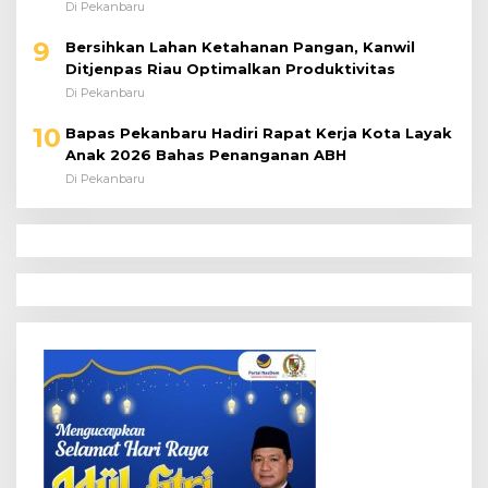
Dibekali Keterampilan Peternakan Ayam Petelur
Di Pekanbaru
9
Bersihkan Lahan Ketahanan Pangan, Kanwil
Ditjenpas Riau Optimalkan Produktivitas
Di Pekanbaru
10
Bapas Pekanbaru Hadiri Rapat Kerja Kota Layak
Anak 2026 Bahas Penanganan ABH
Di Pekanbaru