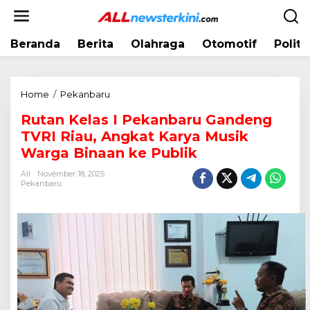
L
e
w
Beranda
Berita
Olahraga
Otomotif
Politi
a
t
i
k
Home
/
Pekanbaru
R
e
u
k
Rutan Kelas I Pekanbaru Gandeng
t
o
TVRI Riau, Angkat Karya Musik
a
n
n
Warga Binaan ke Publik
t
K
e
All
November 18, 2025
e
Pekanbaru
n
l
a
s
I
P
e
k
a
n