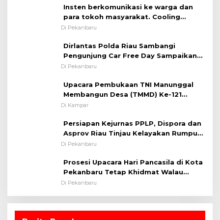
Insten berkomunikasi ke warga dan
para tokoh masyarakat. Cooling
System OMP LK ²024 Polsek Rumbai,
Di Pekanbaru
Kapolsek Iptu SAID ; Tekankan
Dirlantas Polda Riau Sambangi
Pentingnya Memelihara dan Menjaga
Pengunjung Car Free Day Sampaikan
Situasi Kondusif
Pesan Edukasi Kamtibmas &
Di Pekanbaru
Kamseltibcarlantas
Upacara Pembukaan TNI Manunggal
Membangun Desa (TMMD) Ke-121
Kodim 0313/KPR Tahun 2024) ?
Di Kampar
Persiapan Kejurnas PPLP, Dispora dan
Asprov Riau Tinjau Kelayakan Rumput
Lapangan Sepakbola
Di Pekanbaru
Prosesi Upacara Hari Pancasila di Kota
Pekanbaru Tetap Khidmat Walau
Dalam Ruangan
Di Pekanbaru