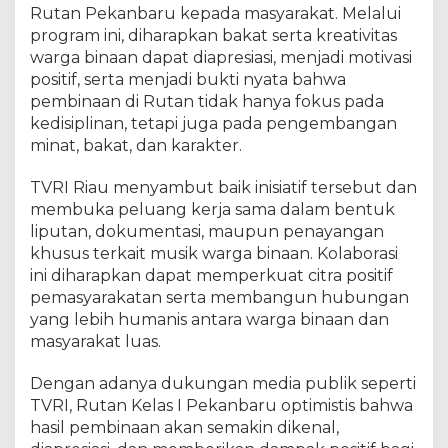
g
Rutan Pekanbaru kepada masyarakat. Melalui
k
program ini, diharapkan bakat serta kreativitas
a
warga binaan dapat diapresiasi, menjadi motivasi
t
positif, serta menjadi bukti nyata bahwa
K
a
pembinaan di Rutan tidak hanya fokus pada
r
kedisiplinan, tetapi juga pada pengembangan
y
minat, bakat, dan karakter.
a
M
TVRI Riau menyambut baik inisiatif tersebut dan
u
membuka peluang kerja sama dalam bentuk
s
liputan, dokumentasi, maupun penayangan
i
khusus terkait musik warga binaan. Kolaborasi
k
ini diharapkan dapat memperkuat citra positif
W
pemasyarakatan serta membangun hubungan
a
yang lebih humanis antara warga binaan dan
r
g
masyarakat luas.
a
B
Dengan adanya dukungan media publik seperti
i
TVRI, Rutan Kelas I Pekanbaru optimistis bahwa
n
hasil pembinaan akan semakin dikenal,
a