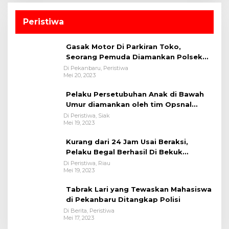
Peristiwa
Gasak Motor Di Parkiran Toko,
Seorang Pemuda Diamankan Polsek
Bukit Raya
Di Pekanbaru, Peristiwa
Mei 20, 2023
Pelaku Persetubuhan Anak di Bawah
Umur diamankan oleh tim Opsnal
Polsek Tualang-Polres Siak-Polda Riau
Di Peristiwa, Siak
Mei 19, 2023
Kurang dari 24 Jam Usai Beraksi,
Pelaku Begal Berhasil Di Bekuk
Satreskrim Polres Kuansing
Di Peristiwa, Riau
Mei 19, 2023
Tabrak Lari yang Tewaskan Mahasiswa
di Pekanbaru Ditangkap Polisi
Di Berita, Peristiwa
Mei 17, 2023