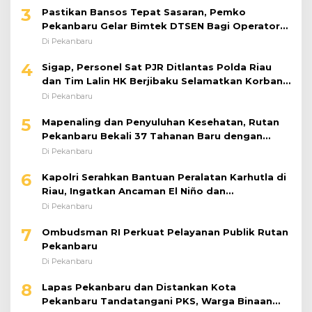
3
Pastikan Bansos Tepat Sasaran, Pemko
Pekanbaru Gelar Bimtek DTSEN Bagi Operator
Puskessos
Di Pekanbaru
4
Sigap, Personel Sat PJR Ditlantas Polda Riau
dan Tim Lalin HK Berjibaku Selamatkan Korban
Kecelakaan di Tol Pekanbaru–Dumai
Di Pekanbaru
5
Mapenaling dan Penyuluhan Kesehatan, Rutan
Pekanbaru Bekali 37 Tahanan Baru dengan
Edukasi TBC, HIV, dan Bahaya Narkoba
Di Pekanbaru
6
Kapolri Serahkan Bantuan Peralatan Karhutla di
Riau, Ingatkan Ancaman El Niño dan
Prioritaskan Pencegahan
Di Pekanbaru
7
Ombudsman RI Perkuat Pelayanan Publik Rutan
Pekanbaru
Di Pekanbaru
8
Lapas Pekanbaru dan Distankan Kota
Pekanbaru Tandatangani PKS, Warga Binaan