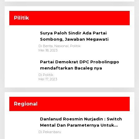
Pilitik
Surya Paloh Sindir Ada Partai
Sombong, Jawaban Megawati
Di Berita, Nasional, Politik
Mei 18, 2023
Partai Demokrat DPC Probolinggo
mendaftarkan Bacaleg nya
Di Politik
Mei 17, 2023
Regional
Danlanud Roesmin Nurjadin : Switch
Mental Dan Parameternya Untuk
Melaksanakan ✈
Di Pekanbaru