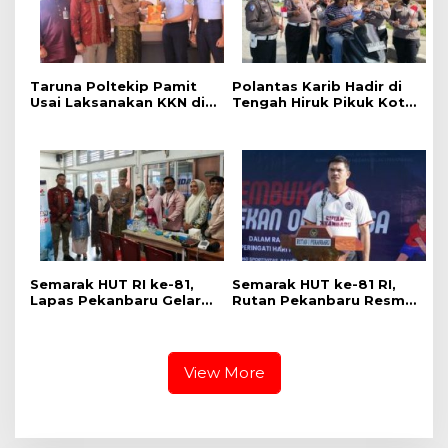
Taruna Poltekip Pamit
Polantas Karib Hadir di
Usai Laksanakan KKN di
Tengah Hiruk Pikuk Kota
Lapas Pekanbaru
Pekanbaru, Ditlantas
Polda Riau Kobarkan
Semangat Keselamatan,
Nasionalisme dan Green
Policing Jelang HUT KE-
81 RI
Semarak HUT RI ke-81,
Semarak HUT ke-81 RI,
Lapas Pekanbaru Gelar
Rutan Pekanbaru Resmi
Pemeriksaan Kesehatan
Buka Pekan Olahraga
Gratis untuk Warga
Warga Binaan
Binaan dan Masyarakat
View More