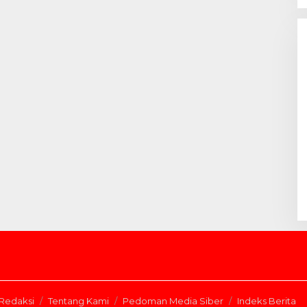
Redaksi
Tentang Kami
Pedoman Media Siber
Indeks Berita