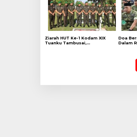
Ziarah HUT Ke-1 Kodam XIX
Doa Ber
Tuanku Tambusai,
Dalam R
Penghormatan kepada
Kodam X
Pahlawan Berlangsung
Khidmat