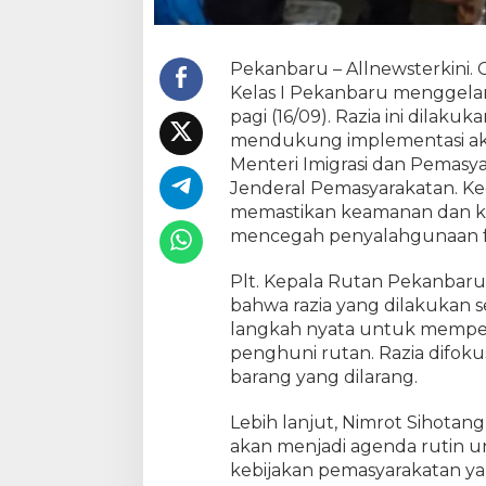
a
n
,
Pekanbaru – Allnewsterkini
D
Kelas I Pekanbaru menggelar 
u
k
pagi (16/09). Razia ini dilaku
u
mendukung implementasi akse
n
Menteri Imigrasi dan Pemasya
g
Jenderal Pemasyarakatan. Ke
I
memastikan keamanan dan ket
m
mencegah penyalahgunaan fas
p
l
Plt. Kepala Rutan Pekanbaru
e
bahwa razia yang dilakukan s
m
langkah nyata untuk mempe
e
penghuni rutan. Razia difok
n
t
barang yang dilarang.
a
s
Lebih lanjut, Nimrot Sihota
i
akan menjadi agenda rutin 
A
kebijakan pemasyarakatan yan
k