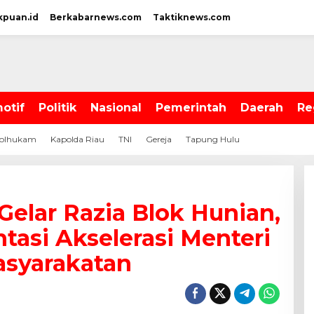
kpuan.id
Berkabarnews.com
Taktiknews.com
otif
Politik
Nasional
Pemerintah
Daerah
Re
olhukam
Kapolda Riau
TNI
Gereja
Tapung Hulu
elar Razia Blok Hunian,
asi Akselerasi Menteri
asyarakatan