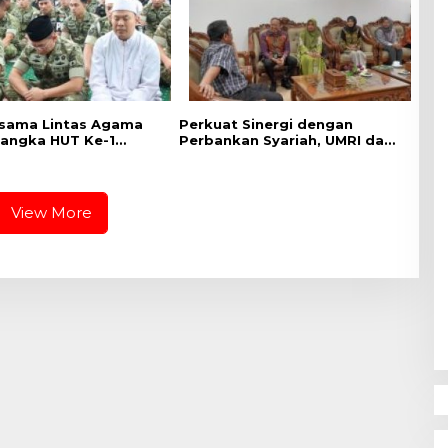
sama Lintas Agama
Perkuat Sinergi dengan
angka HUT Ke-1
Perbankan Syariah, UMRI dan
IX Tuanku Tambusai
Bank Syariah Nasional Jajaki
Kerja Sama Pembiayaan
untuk Pegawai
View More