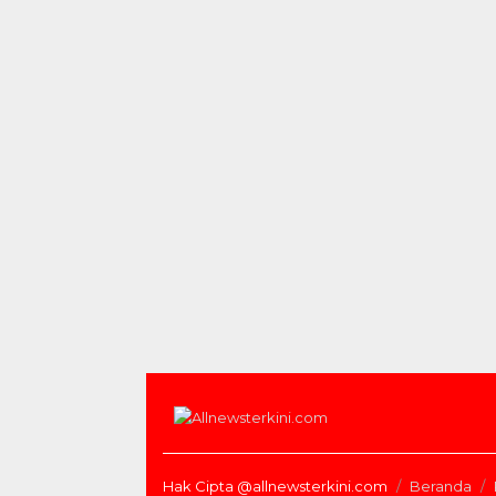
Hak Cipta @allnewsterkini.com
Beranda