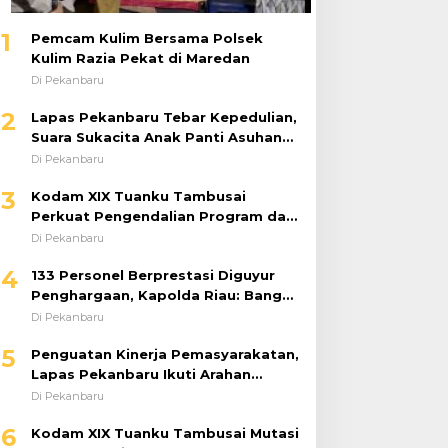
1
Pemcam Kulim Bersama Polsek
Kulim Razia Pekat di Maredan
Di Pekanbaru
2
Lapas Pekanbaru Tebar Kepedulian,
Suara Sukacita Anak Panti Asuhan
Kemuliaan Iringi Bantuan Sosial
Di Pekanbaru
3
Kodam XIX Tuanku Tambusai
Perkuat Pengendalian Program dan
Implementasi Doktrin TNI AD
Di Pekanbaru
4
133 Personel Berprestasi Diguyur
Penghargaan, Kapolda Riau: Bangun
Kepercayaan Publik dengan Karya
Di Pekanbaru
Nyata
5
Penguatan Kinerja Pemasyarakatan,
Lapas Pekanbaru Ikuti Arahan
Dirjenpas Secara Virtual
Di Pekanbaru
6
Kodam XIX Tuanku Tambusai Mutasi