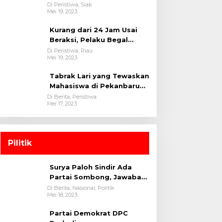
oleh tim Opsnal Polsek
Di Peristiwa, Siak
Mei 19, 2023
Tualang-Polres Siak-Polda
Riau
Kurang dari 24 Jam Usai
Beraksi, Pelaku Begal
Berhasil Di Bekuk
Di Peristiwa, Riau
Mei 19, 2023
Satreskrim Polres
Kuansing
Tabrak Lari yang Tewaskan
Mahasiswa di Pekanbaru
Ditangkap Polisi
Di Berita, Peristiwa
Mei 17, 2023
Pilitik
Surya Paloh Sindir Ada
Partai Sombong, Jawaban
Megawati
Di Berita, Nasional, Politik
Mei 18, 2023
Partai Demokrat DPC