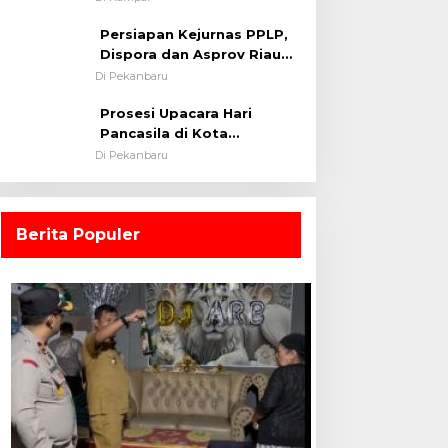
0313/KPR Tahun 2024) ?
Persiapan Kejurnas PPLP,
Dispora dan Asprov Riau
Tinjau Kelayakan Rumput
Di Pekanbaru
Lapangan Sepakbola
Prosesi Upacara Hari
Pancasila di Kota
Pekanbaru Tetap Khidmat
Di Pekanbaru
Walau Dalam Ruangan
Berita Populer