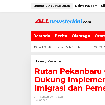
L
Jumat, 7 Agustus 2026
Rakyat45.com
Ci
e
w
a
t
i
k
e
Beranda
Berita
Olahraga
Otom
k
o
Berita Politik
Partai Politik
DPR RI
Menko P
n
t
e
Home
/
Pekanbaru
R
n
u
Rutan Pekanbaru G
t
a
Dukung Implement
n
P
Imigrasi dan Pem
e
k
All
September 17, 2025
a
Pekanbaru
n