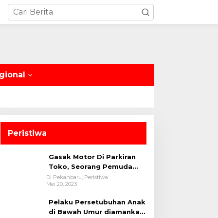
gional
Peristiwa
Gasak Motor Di Parkiran
Toko, Seorang Pemuda
Diamankan Polsek Bukit
Di Pekanbaru, Peristiwa
Mei 20, 2023
Raya
Pelaku Persetubuhan Anak
di Bawah Umur diamankan