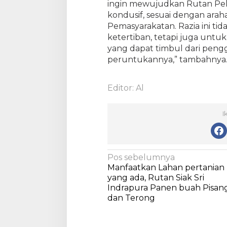
ingin mewujudkan Rutan Pe
s
kondusif, sesuai dengan araha
e
Pemasyarakatan. Razia ini ti
l
ketertiban, tetapi juga unt
e
yang dapat timbul dari penggu
r
peruntukannya,” tambahnya
a
s
i
Editor: Al
M
e
n
I
t
e
r
i
N
Pos sebelumnya
I
Manfaatkan Lahan pertanian
a
m
yang ada, Rutan Siak Sri
i
v
Indrapura Panen buah Pisan
g
dan Terong
i
r
a
g
s