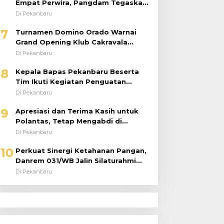
Empat Perwira, Pangdam Tegaskan
Regenerasi untuk Perkuat Kinerja
Di Pekanbaru
Satuan
7
Turnamen Domino Orado Warnai
Grand Opening Klub Cakravala
Pekanbaru
Di Pekanbaru
8
Kepala Bapas Pekanbaru Beserta
Tim Ikuti Kegiatan Penguatan
Tugas dan Fungsi serta Paparan
Di Pekanbaru
Penempatan WBP ke Lapas Terbuka
9
Apresiasi dan Terima Kasih untuk
Polantas, Tetap Mengabdi di
Tengah Guyuran Hujan
Di Pekanbaru
10
Perkuat Sinergi Ketahanan Pangan,
Danrem 031/WB Jalin Silaturahmi
dengan Pimwil Bulog Riau dan Kepri
Di Pekanbaru