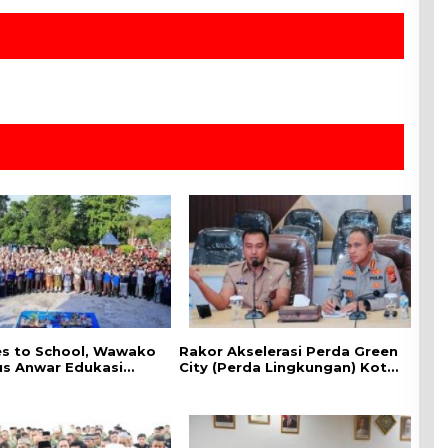
es to School, ‎Wawako
Rakor Akselerasi Perda Green
us Anwar Edukasi
City (Perda Lingkungan) Kota
han HIV/AIDS di
Pekanbaru Bersama Dinas
n Pelajar
Lingkungan Hidup Kota
Pekanbaru dan Tim Pakar