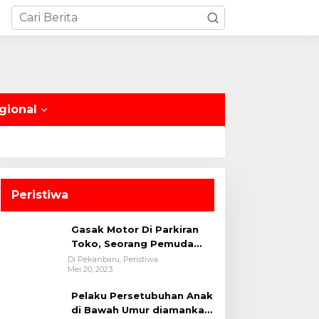
gional
Peristiwa
Gasak Motor Di Parkiran
Toko, Seorang Pemuda
Diamankan Polsek Bukit
Di Pekanbaru, Peristiwa
Mei 20, 2023
Raya
Pelaku Persetubuhan Anak
di Bawah Umur diamankan