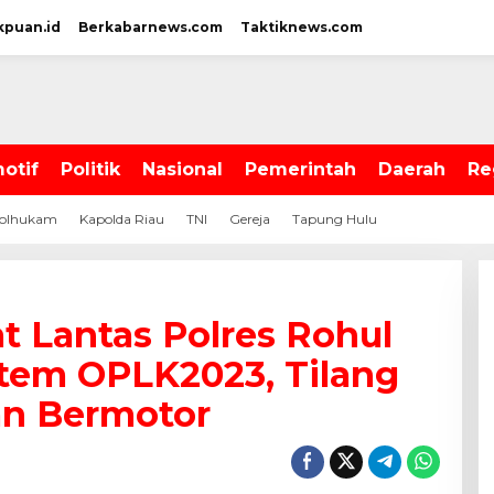
kpuan.id
Berkabarnews.com
Taktiknews.com
otif
Politik
Nasional
Pemerintah
Daerah
Re
olhukam
Kapolda Riau
TNI
Gereja
Tapung Hulu
t Lantas Polres Rohul
stem OPLK2023, Tilang
an Bermotor