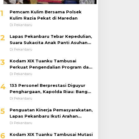
1
Pemcam Kulim Bersama Polsek
Kulim Razia Pekat di Maredan
Di Pekanbaru
2
Lapas Pekanbaru Tebar Kepedulian,
Suara Sukacita Anak Panti Asuhan
Kemuliaan Iringi Bantuan Sosial
Di Pekanbaru
3
Kodam XIX Tuanku Tambusai
Perkuat Pengendalian Program dan
Implementasi Doktrin TNI AD
Di Pekanbaru
4
133 Personel Berprestasi Diguyur
Penghargaan, Kapolda Riau: Bangun
Kepercayaan Publik dengan Karya
Di Pekanbaru
Nyata
5
Penguatan Kinerja Pemasyarakatan,
Lapas Pekanbaru Ikuti Arahan
Dirjenpas Secara Virtual
Di Pekanbaru
6
Kodam XIX Tuanku Tambusai Mutasi