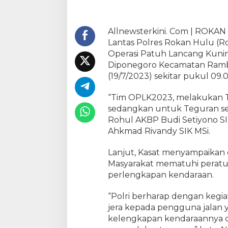
u
m
S
Allnewsterkini. Com | ROKAN
a
Lantas Polres Rokan Hulu (R
t
Operasi Patuh Lancang Kunin
L
Diponegoro Kecamatan Ramb
a
(19/7/2023) sekitar pukul 09.0
n
t
“Tim OPLK2023, melakukan T
a
sedangkan untuk Teguran seb
s
P
Rohul AKBP Budi Setiyono SI
o
Ahkmad Rivandy SIK MSi.
l
r
Lanjut, Kasat menyampaikan d
e
Masyarakat mematuhi peratur
s
perlengkapan kendaraan.
R
o
“Polri berharap dengan kegia
h
jera kepada pengguna jalan 
u
kelengkapan kendaraannya 
l