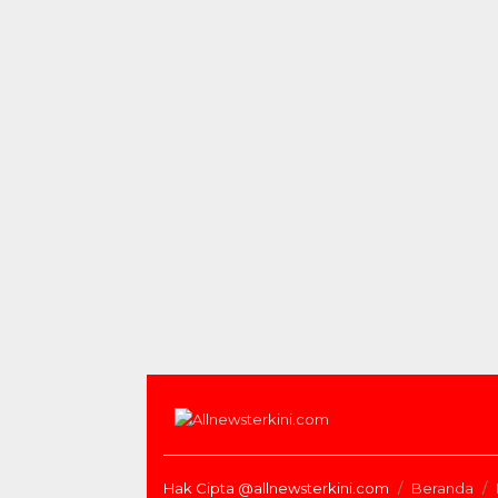
Hak Cipta @allnewsterkini.com
Beranda