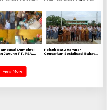
arah, Sunatan Massal
Akbar Tahun Baru Islam 1448
eriksaan Kesehatan
Tambusai Dampingi
Polsek Batu Hampar
an Jagung PT. PSA,
Gencarkan Sosialisasi Bahaya
ukungan Polri
Narkoba di SMA N 1 Batu
p Ketahanan Pangan
Hampar
View More