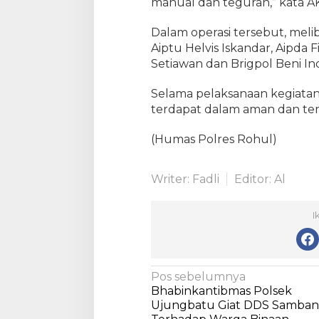
manual dan teguran,” kata 
G
e
Dalam operasi tersebut, meli
l
a
Aiptu Helvis Iskandar, Aipda F
r
Setiawan dan Brigpol Beni Ind
H
u
Selama pelaksanaan kegiatan 
n
terdapat dalam aman dan ter
t
i
(Humas Polres Rohul)
n
g
S
Writer: Fadli
Editor: Al
y
s
I
t
e
m
O
N
P
Pos sebelumnya
L
Bhabinkantibmas Polsek
a
K
Ujungbatu Giat DDS Samba
2