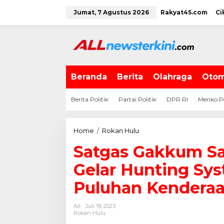
L
Jumat, 7 Agustus 2026
Rakyat45.com
Ci
e
w
a
t
i
k
e
Beranda
Berita
Olahraga
Otom
k
o
Berita Politik
Partai Politik
DPR RI
Menko P
n
t
e
Home
/
Rokan Hulu
S
n
a
Satgas Gakkum Sa
t
g
Gelar Hunting Sy
a
s
Puluhan Kendera
G
a
All
Juli 19, 2023
k
Rokan Hulu
k