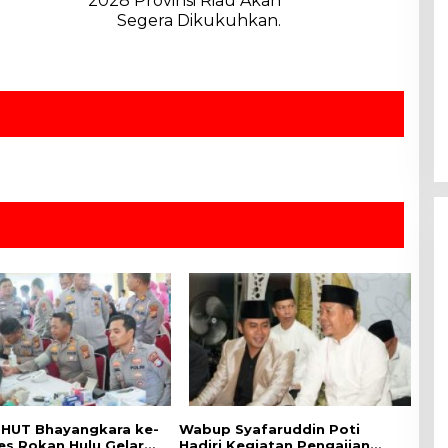
2028 Provinsi Riau Akan
Segera Dikukuhkan.
HUT Bhayangkara ke-
Wabup Syafaruddin Poti
es Rokan Hulu Gelar
Hadiri Kegiatan Pengajian