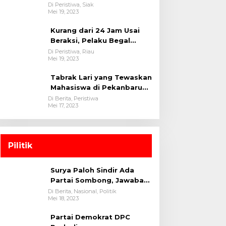
oleh tim Opsnal Polsek
Di Peristiwa, Siak
Mei 19, 2023
Tualang-Polres Siak-Polda
Riau
Kurang dari 24 Jam Usai
Beraksi, Pelaku Begal
Berhasil Di Bekuk
Di Peristiwa, Riau
Mei 19, 2023
Satreskrim Polres
Kuansing
Tabrak Lari yang Tewaskan
Mahasiswa di Pekanbaru
Ditangkap Polisi
Di Berita, Peristiwa
Mei 17, 2023
Pilitik
Surya Paloh Sindir Ada
Partai Sombong, Jawaban
Megawati
Di Berita, Nasional, Politik
Mei 18, 2023
Partai Demokrat DPC