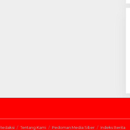
Redaksi
Tentang Kami
Pedoman Media Siber
Indeks Berita