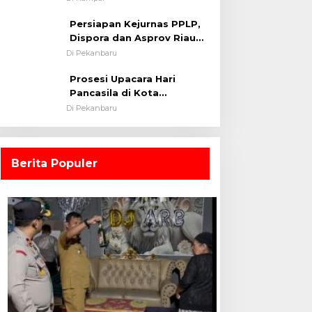
0313/KPR Tahun 2024) ?
Persiapan Kejurnas PPLP,
Dispora dan Asprov Riau
Tinjau Kelayakan Rumput
Di Pekanbaru
Lapangan Sepakbola
Prosesi Upacara Hari
Pancasila di Kota
Pekanbaru Tetap Khidmat
Di Pekanbaru
Walau Dalam Ruangan
Berita Populer