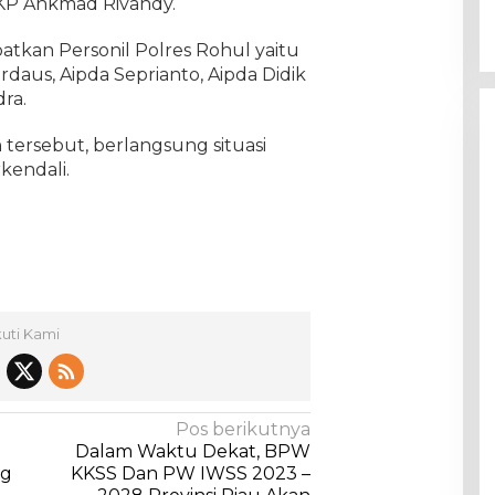
AKP Ahkmad Rivandy.
batkan Personil Polres Rohul yaitu
irdaus, Aipda Seprianto, Aipda Didik
ra.
tersebut, berlangsung situasi
kendali.
kuti Kami
Pos berikutnya
Dalam Waktu Dekat, BPW
ng
KKSS Dan PW IWSS 2023 –