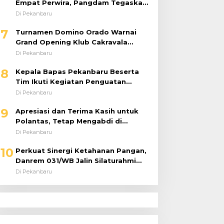
Empat Perwira, Pangdam Tegaskan
Regenerasi untuk Perkuat Kinerja
Di Pekanbaru
Satuan
7
Turnamen Domino Orado Warnai
Grand Opening Klub Cakravala
Pekanbaru
Di Pekanbaru
8
Kepala Bapas Pekanbaru Beserta
Tim Ikuti Kegiatan Penguatan
Tugas dan Fungsi serta Paparan
Di Pekanbaru
Penempatan WBP ke Lapas Terbuka
9
Apresiasi dan Terima Kasih untuk
Polantas, Tetap Mengabdi di
Tengah Guyuran Hujan
Di Pekanbaru
10
Perkuat Sinergi Ketahanan Pangan,
Danrem 031/WB Jalin Silaturahmi
dengan Pimwil Bulog Riau dan Kepri
Di Pekanbaru