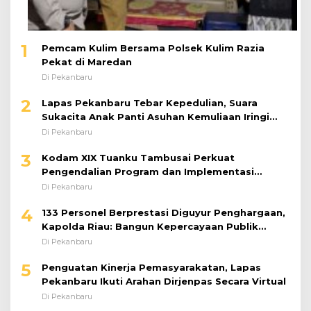
1
Pemcam Kulim Bersama Polsek Kulim Razia
Pekat di Maredan
Di Pekanbaru
2
Lapas Pekanbaru Tebar Kepedulian, Suara
Sukacita Anak Panti Asuhan Kemuliaan Iringi
Bantuan Sosial
Di Pekanbaru
3
Kodam XIX Tuanku Tambusai Perkuat
Pengendalian Program dan Implementasi
Doktrin TNI AD
Di Pekanbaru
4
133 Personel Berprestasi Diguyur Penghargaan,
Kapolda Riau: Bangun Kepercayaan Publik
dengan Karya Nyata
Di Pekanbaru
5
Penguatan Kinerja Pemasyarakatan, Lapas
Pekanbaru Ikuti Arahan Dirjenpas Secara Virtual
Di Pekanbaru