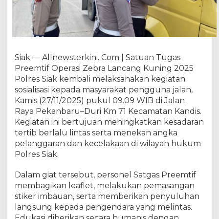
l
r
e
s
S
i
Siak — Allnewsterkini. Com | Satuan Tugas
a
Preemtif Operasi Zebra Lancang Kuning 2025
k
Polres Siak kembali melaksanakan kegiatan
I
sosialisasi kepada masyarakat pengguna jalan,
n
Kamis (27/11/2025) pukul 09.09 WIB di Jalan
t
Raya Pekanbaru–Duri Km 71 Kecamatan Kandis.
e
Kegiatan ini bertujuan meningkatkan kesadaran
n
s
tertib berlalu lintas serta menekan angka
i
pelanggaran dan kecelakaan di wilayah hukum
f
Polres Siak.
S
o
Dalam giat tersebut, personel Satgas Preemtif
s
membagikan leaflet, melakukan pemasangan
i
stiker imbauan, serta memberikan penyuluhan
a
langsung kepada pengendara yang melintas.
l
Edukasi diberikan secara humanis dengan