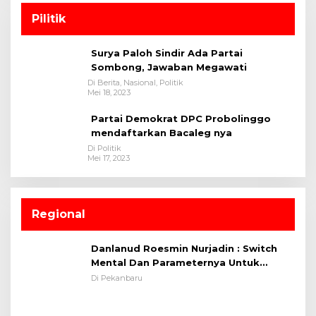
Pilitik
Surya Paloh Sindir Ada Partai
Sombong, Jawaban Megawati
Di Berita, Nasional, Politik
Mei 18, 2023
Partai Demokrat DPC Probolinggo
mendaftarkan Bacaleg nya
Di Politik
Mei 17, 2023
Regional
Danlanud Roesmin Nurjadin : Switch
Mental Dan Parameternya Untuk
Melaksanakan ✈
Di Pekanbaru