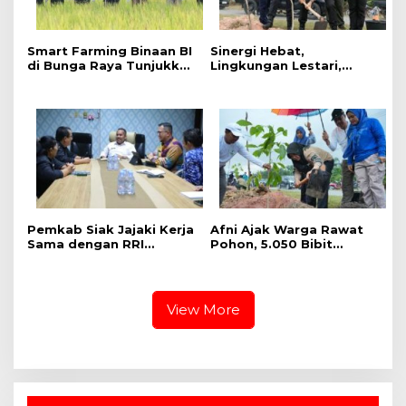
Smart Farming Binaan BI
Sinergi Hebat,
di Bunga Raya Tunjukkan
Lingkungan Lestari,
Hasil, Produktivitas Padi
Pemerintah Kab Siak
Meningkat
Gelar Penanaman Pohon
Serentak ,Kapolres : Kita
Menanam Masa Depan
dan Harapan
Pemkab Siak Jajaki Kerja
Afni Ajak Warga Rawat
Sama dengan RRI
Pohon, 5.050 Bibit
Pekanbaru, Perluas
Ditanam di Jalur
Promosi Daerah hingga
Mempura-Dayun
Nasional
View More