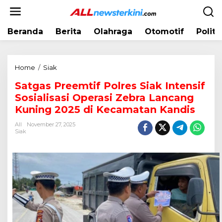
L
e
w
Beranda
Berita
Olahraga
Otomotif
Politi
a
t
i
k
Home
/
Siak
S
e
a
k
Satgas Preemtif Polres Siak Intensif
t
o
Sosialisasi Operasi Zebra Lancang
g
n
a
Kuning 2025 di Kecamatan Kandis
t
s
e
All
November 27, 2025
P
Siak
n
r
e
e
m
t
i
f
P
o