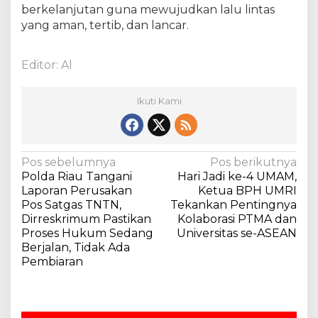
K
berkelanjutan guna mewujudkan lalu lintas
a
yang aman, tertib, dan lancar.
n
d
i
Editor: Al
s
Ikuti Kami
N
Pos sebelumnya
Pos berikutnya
Polda Riau Tangani
Hari Jadi ke-4 UMAM,
a
Laporan Perusakan
Ketua BPH UMRI
v
Pos Satgas TNTN,
Tekankan Pentingnya
Dirreskrimum Pastikan
Kolaborasi PTMA dan
i
Proses Hukum Sedang
Universitas se-ASEAN
g
Berjalan, Tidak Ada
a
Pembiaran
s
i