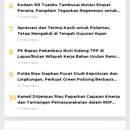
6
Kodam XIX Tuanku Tambusai Mutasi Empat
Perwira, Pangdam Tegaskan Regenerasi untuk
Perkuat Kinerja Satuan
Di Pekanbaru
7
Apresiasi dan Terima Kasih untuk Polantas,
Tetap Mengabdi di Tengah Guyuran Hujan
Di Pekanbaru
8
PK Bapas Pekanbaru Ikuti Sidang TPP di
Lapas/Rutan Wilayah Kerja Bahas Usulan Remisi
Umum Jelang Hari Kemerdekaan
Di Pekanbaru
9
Polda Riau Siapkan Pusat Studi Kepolisian dan
Lingkungan, Perkuat Green Policing Berbasis
Riset
Di Pekanbaru
10
Kanwil Ditjenpas Riau Paparkan Capaian Kinerja
dan Tantangan Pemasyarakatan dalam RDP
Bersama Komisi XIII DPR RI
Di Pekanbaru