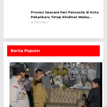
Prosesi Upacara Hari Pancasila di Kota
Pekanbaru Tetap Khidmat Walau
Dalam Ruangan
Di Pekanbaru
Berita Populer