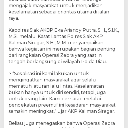
i
mengajak masyarakat untuk menjadikan
s
keselamatan sebagai prioritas utama di jalan
a
s
raya.
i
O
Kapolres Siak AKBP Eka Ariandy Putra, S.H., S.I.K.,
p
M.Si. melalui Kasat Lantas Polres Siak AKP
e
Kaliman Siregar, S.H., M.M. menyampaikan
r
bahwa kegiatan ini merupakan bagian penting
a
dari rangkaian Operasi Zebra yang saat ini
s
tengah berlangsung di wilayah Polda Riau.
i
Z
> “Sosialisasi ini kami lakukan untuk
e
mengingatkan masyarakat agar selalu
b
mematuhi aturan lalu lintas. Keselamatan
r
a
bukan hanya untuk diri sendiri, tetapi juga
L
untuk orang lain. Kami berharap melalui
a
pendekatan preemtif ini kesadaran masyarakat
n
semakin meningkat,” ujar AKP Kaliman Siregar.
c
a
Beliau juga menegaskan bahwa Operasi Zebra
n