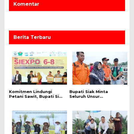
p
Komentar
o
s
Berita Terbaru
Komitmen Lindungi
Bupati Siak Minta
Petani Sawit, Bupati Siak
Seluruh Unsur
Afni Zulkifli Raih
Maksimalkan Pencarian
Penghargaan SIEXPO
Korban Tenggelam di
2026
Sungai Siak.