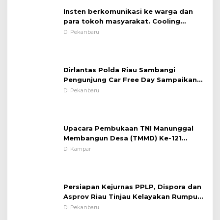
Insten berkomunikasi ke warga dan
para tokoh masyarakat. Cooling
System OMP LK ²024 Polsek Rumbai,
Di Pekanbaru
Kapolsek Iptu SAID ; Tekankan
Pentingnya Memelihara dan Menjaga
Situasi Kondusif
Dirlantas Polda Riau Sambangi
Pengunjung Car Free Day Sampaikan
Pesan Edukasi Kamtibmas &
Di Pekanbaru
Kamseltibcarlantas
Upacara Pembukaan TNI Manunggal
Membangun Desa (TMMD) Ke-121
Kodim 0313/KPR Tahun 2024) ?
Di Kampar
Persiapan Kejurnas PPLP, Dispora dan
Asprov Riau Tinjau Kelayakan Rumput
Lapangan Sepakbola
Di Pekanbaru