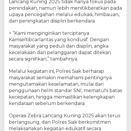
Lancang Kuning 2025 tidak hanya fokus pada
g
penindakan, namun lebih menitikberatkan pada
K
upaya pencegahan melalui edukasi, himbauan,
u
dan peningkatan disiplin berkendara.
n
i
> “Kami menginginkan terciptanya
n
g
Kamseltibcarlantas yang kondusif. Dengan
2
masyarakat yang peduli dan disiplin, angka
0
kecelakaan dan pelanggaran dapat ditekan
2
secara signifikan,” tambahnya.
5
d
Melalui kegiatan ini, Polres Siak berharap
i
masyarakat semakin memahami pentingnya
K
mengutamakan keselamatan, mulai dari
e
penggunaan helm standar SNI, mematuhi batas
c
kecepatan, hingga memastikan kelengkapan
a
kendaraan sebelum berkendara.
m
a
t
Operasi Zebra Lancang Kuning 2025 akan terus
a
berlangsung, dan Polres Siak berkomitmen
n
melaksanakan kegiatan edukatif secara