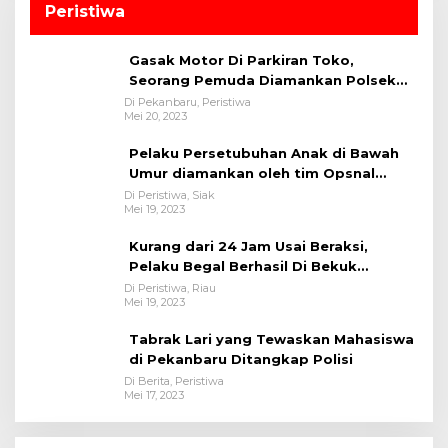
Peristiwa
Gasak Motor Di Parkiran Toko,
Seorang Pemuda Diamankan Polsek
Bukit Raya
Di Pekanbaru, Peristiwa
Mei 20, 2023
Pelaku Persetubuhan Anak di Bawah
Umur diamankan oleh tim Opsnal
Polsek Tualang-Polres Siak-Polda Riau
Di Peristiwa, Siak
Mei 19, 2023
Kurang dari 24 Jam Usai Beraksi,
Pelaku Begal Berhasil Di Bekuk
Satreskrim Polres Kuansing
Di Peristiwa, Riau
Mei 19, 2023
Tabrak Lari yang Tewaskan Mahasiswa
di Pekanbaru Ditangkap Polisi
Di Berita, Peristiwa
Mei 17, 2023