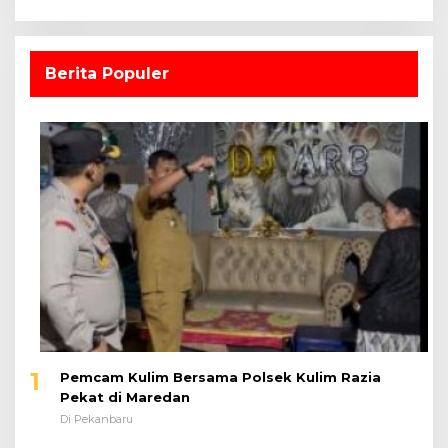
1
Pemcam Kulim Bersama Polsek Kulim Razia
Pekat di Maredan
Di Pekanbaru
2
Lapas Pekanbaru Tebar Kepedulian, Suara
Sukacita Anak Panti Asuhan Kemuliaan Iringi
Bantuan Sosial
Di Pekanbaru