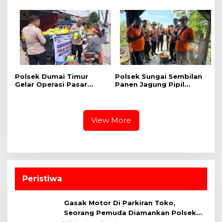
Berlalu Lintas Hadirkan
Kapur, Delapan Paket
Edukasi Langsung di
Shabu dan Alat
Tengah Masyarakat
Transaksi Diamankan
Polsek Dumai Timur
Polsek Sungai Sembilan
Gelar Operasi Pasar
Panen Jagung Pipil
Pangan Murah, 1 Ton
Dukung Program
Beras SPHP Terdistribusi
Nasional Ketahanan
untuk Masyarakat
Pangan Kuartal II Tahun
2026
View More
Peristiwa
Gasak Motor Di Parkiran Toko,
Seorang Pemuda Diamankan Polsek