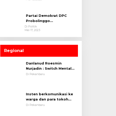
Partai Demokrat DPC
Probolinggo
mendaftarkan Bacaleg nya
Di Politik
Mei 17, 2023
Regional
Danlanud Roesmin
Nurjadin : Switch Mental
Dan Parameternya Untuk
Di Pekanbaru
Melaksanakan ✈
Insten berkomunikasi ke
warga dan para tokoh
masyarakat. Cooling
Di Pekanbaru
System OMP LK ²024
Polsek Rumbai, Kapolsek
Iptu SAID ; Tekankan
Dirlantas Polda Riau
Pentingnya Memelihara