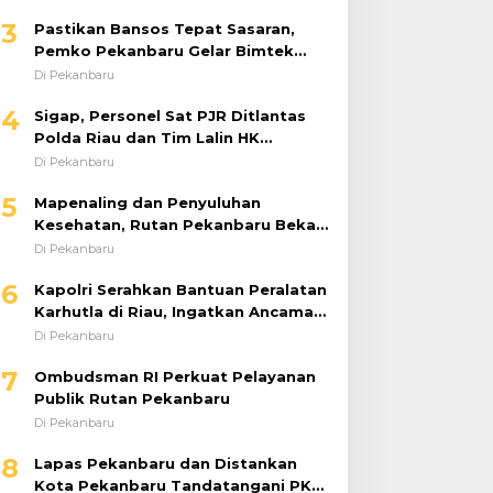
DTSEN Bagi Operator Puskessos
Di Pekanbaru
4
Sigap, Personel Sat PJR Ditlantas
Polda Riau dan Tim Lalin HK
Berjibaku Selamatkan Korban
Di Pekanbaru
Kecelakaan di Tol Pekanbaru–Dumai
5
Mapenaling dan Penyuluhan
Kesehatan, Rutan Pekanbaru Bekali
37 Tahanan Baru dengan Edukasi
Di Pekanbaru
TBC, HIV, dan Bahaya Narkoba
6
Kapolri Serahkan Bantuan Peralatan
Karhutla di Riau, Ingatkan Ancaman
El Niño dan Prioritaskan
Di Pekanbaru
Pencegahan
7
Ombudsman RI Perkuat Pelayanan
Publik Rutan Pekanbaru
Di Pekanbaru
8
Lapas Pekanbaru dan Distankan
Kota Pekanbaru Tandatangani PKS,
Warga Binaan Dibekali Keterampilan
Di Pekanbaru
Peternakan Ayam Petelur