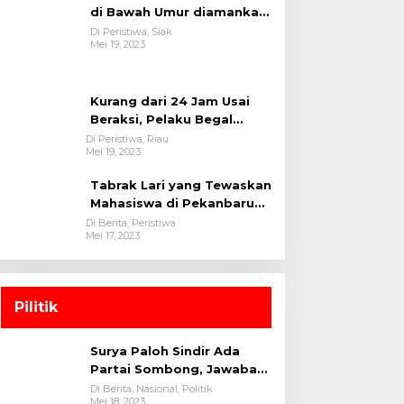
oleh tim Opsnal Polsek
Di Peristiwa, Siak
Mei 19, 2023
Tualang-Polres Siak-Polda
Riau
Kurang dari 24 Jam Usai
Beraksi, Pelaku Begal
Berhasil Di Bekuk
Di Peristiwa, Riau
Mei 19, 2023
Satreskrim Polres
Kuansing
Tabrak Lari yang Tewaskan
Mahasiswa di Pekanbaru
Ditangkap Polisi
Di Berita, Peristiwa
Mei 17, 2023
Pilitik
Surya Paloh Sindir Ada
Partai Sombong, Jawaban
Megawati
Di Berita, Nasional, Politik
Mei 18, 2023