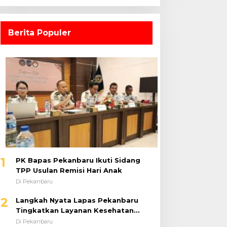
Berita Populer
1
PK Bapas Pekanbaru Ikuti Sidang
TPP Usulan Remisi Hari Anak
Di Pekanbaru
2
Langkah Nyata Lapas Pekanbaru
Tingkatkan Layanan Kesehatan
Melalui Program Prolanis
Di Pekanbaru
3
Pastikan Bansos Tepat Sasaran,
Pemko Pekanbaru Gelar Bimtek