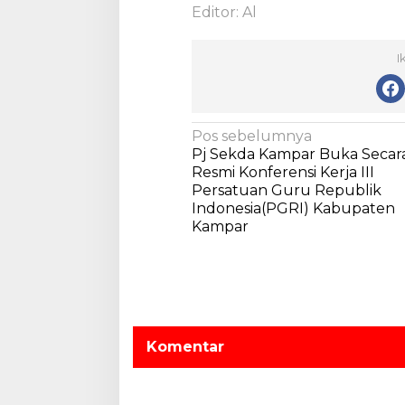
Editor: Al
I
N
Pos sebelumnya
Pj Sekda Kampar Buka Secar
a
Resmi Konferensi Kerja III
v
Persatuan Guru Republik
Indonesia(PGRI) Kabupaten
i
Kampar
g
a
s
i
p
Komentar
o
s