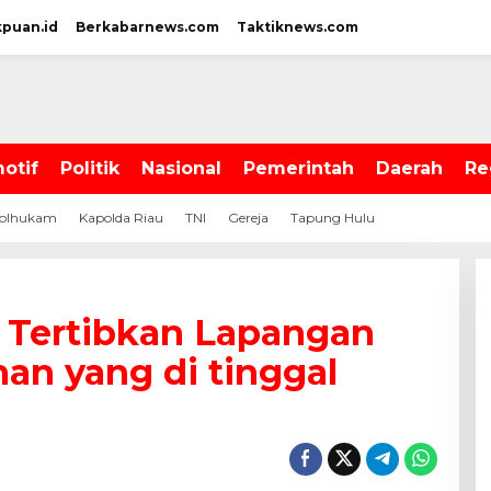
kpuan.id
Berkabarnews.com
Taktiknews.com
otif
Politik
Nasional
Pemerintah
Daerah
Re
olhukam
Kapolda Riau
TNI
Gereja
Tapung Hulu
 Tertibkan Lapangan
an yang di tinggal