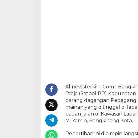
e
r
d
e
k
a
d
a
r
i
M
a
i
n
Allnewsterkini. Com | Bangk
a
Praja (Satpol PP) Kabupate
n
barang dagangan Pedagang Ka
y
a
mainan yang ditinggal di lap
n
badan jalan di Kawasan Lapa
g
M. Yamin, Bangkinang Kota,
d
i
Penertiban ini dipimpin lang
t