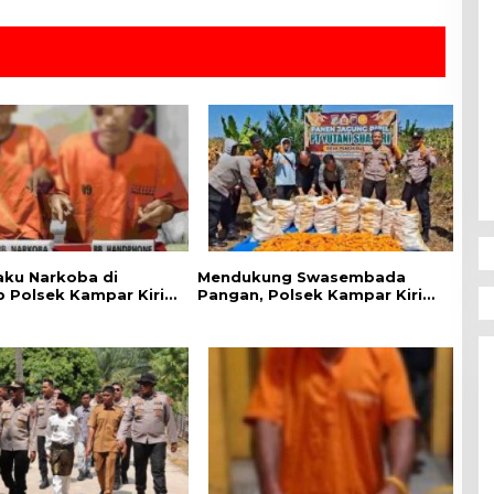
aku Narkoba di
Mendukung Swasembada
 Polsek Kampar Kiri,
Pangan, Polsek Kampar Kiri
.07 Gram Sabu-sabu
Hilir Pantau Panen Jagung di
Lahan PT Yutani Suadiri