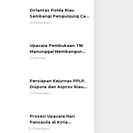
Sambangi Pengunjung Car
dan Menjaga Situasi
Free Day Sampaikan Pesan
Kondusif
Di Pekanbaru
Edukasi Kamtibmas &
Kamseltibcarlantas
Upacara Pembukaan TNI
Manunggal Membangun
Desa (TMMD) Ke-121 Kodim
Di Kampar
0313/KPR Tahun 2024) ?
Persiapan Kejurnas PPLP,
Dispora dan Asprov Riau
Tinjau Kelayakan Rumput
Di Pekanbaru
Lapangan Sepakbola
Prosesi Upacara Hari
Pancasila di Kota
Pekanbaru Tetap Khidmat
Di Pekanbaru
Walau Dalam Ruangan