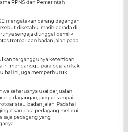
ersama PPNS dan Pemerintah
, SE mengatakan barang dagangan
rsebut diketahui masih berada di
rtinya sengaja ditinggal pemilik
atas trotoar dan badan jalan pada
ulkan terganggunya ketertiban
 ini menganggu para pejalan kaki
 itu hal ini juga memperburuk
wa seharusnya usai berjualan
rang dagangan, jangan sampai
trotoar atau badan jalan. Padahal
gingatkan para pedagang melalui
da saja pedagang yang
ganya.