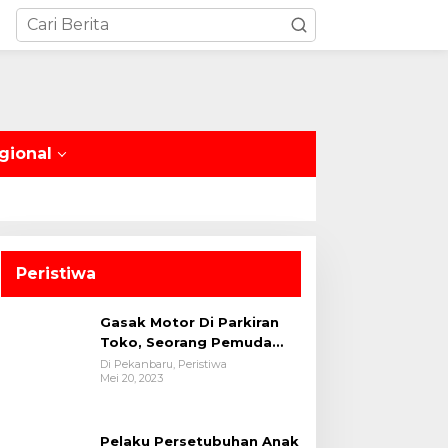
gional
Peristiwa
Gasak Motor Di Parkiran
Toko, Seorang Pemuda
Diamankan Polsek Bukit
Di Pekanbaru, Peristiwa
Mei 20, 2023
Raya
Pelaku Persetubuhan Anak
di Bawah Umur diamankan