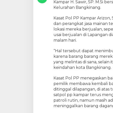
Kampar H. Sawir, SP. M.Si b
i
Kelurahan Bangkinang.
n
g
Kasat Pol PP Kampar Arizon
g
dan perangkat jasa mainan te
a
lokasi mereka berjualan, sepe
l
usai berjualan di Lapangan di
P
e
malam hari.
m
i
“Hal tersebut dapat menimb
l
karena barang barang mereka
i
yang melintas di sana, selain
k
keindahan kota Bangkinang.
.
Kasat Pol PP menegaskan bah
pemilik membawa kembali ba
ditinggal dilapangan, di atas 
satpol pp kampar terus men
patroli rutin, namun masih a
meninggalkan barang dagan