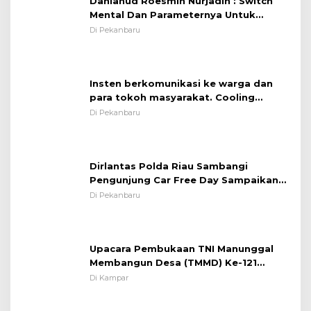
Danlanud Roesmin Nurjadin : Switch
Mental Dan Parameternya Untuk
Melaksanakan ✈
Di Pekanbaru
Insten berkomunikasi ke warga dan
para tokoh masyarakat. Cooling
System OMP LK ²024 Polsek Rumbai,
Di Pekanbaru
Kapolsek Iptu SAID ; Tekankan
Pentingnya Memelihara dan Menjaga
Situasi Kondusif
Dirlantas Polda Riau Sambangi
Pengunjung Car Free Day Sampaikan
Pesan Edukasi Kamtibmas &
Di Pekanbaru
Kamseltibcarlantas
Upacara Pembukaan TNI Manunggal
Membangun Desa (TMMD) Ke-121
Kodim 0313/KPR Tahun 2024) ?
Di Kampar