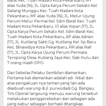
Barat Kec. Tuah Madani Kota Pekanbaru, MY
l
alias Yuda (16), JL. Cipta Karya Perum Sekato Kel.
r
Sialang Munggu Kec. Tuah Madani Kota
e
s
Pekanbaru, MF alias Yuda (16), JL. Melur Ujung
t
Perum Melur Permai Kel. Sdm Barat Kec. Tuah
a
Madani Kota Pekanbaru, YJ alias Yopan (17), JL.
P
Cipta Karya Perum Sekato Kel. Sdm Barat Kec.
e
Tuah Madani Kota Pekanbaru, AP alias Adrian
k
(17), JL. Kutilang Sakti Gg. Kutilang Kel. Sp Baru
a
Kec. Binawidya Kota Pekanbaru, RR alias Rafi
n
(17), JL. Cipta Karya Ujung Perum Permata
b
Teropong Desa. Kubang Jaya Kec. Siak Hulu dan
a
7 orang masih DPO.
r
u
Dari Sebelas Pelaku Sembilan diamankan,
Pertama kali diamankan adalah sdr. Ikbal dan
atas pengakuan nya teman yang lain ada
disebuah warung di jl. purwodadi Gg. Bangau,
Tim Opsnal langsung menuju warung tersebut
melakukan penggerebekan dan sebagian ada
yang kabur sebagian berhasil ditangkap.