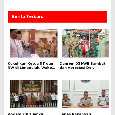
Berita Terbaru
Kukuhkan Ketua RT dan
Danrem 031/WB Sambut
RW di Limapuluh, Wako:
dan Apresiasi Delvi
Turun ke Tengah
Nurfadillah, Anak Prajurit
Masyarakat dan Bantu
Berprestasi di Kancah
Warga
Internasional MMA
Kodam XIX Tuanku
Lapas Pekanbaru