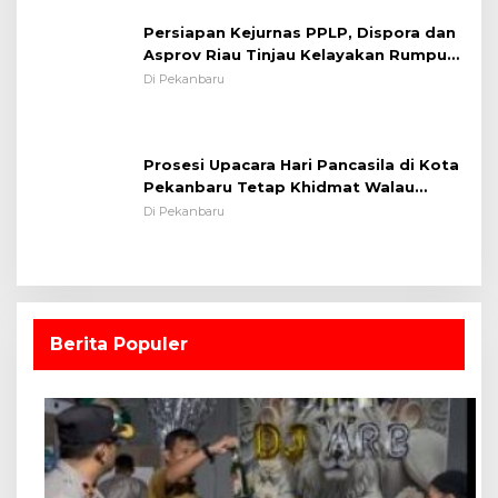
Persiapan Kejurnas PPLP, Dispora dan
Asprov Riau Tinjau Kelayakan Rumput
Lapangan Sepakbola
Di Pekanbaru
Prosesi Upacara Hari Pancasila di Kota
Pekanbaru Tetap Khidmat Walau
Dalam Ruangan
Di Pekanbaru
Berita Populer