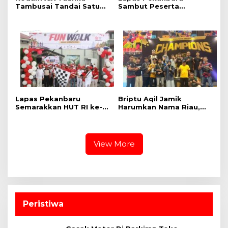
Tambusai Tandai Satu
Sambut Peserta
Tahun Pengabdian
Pemagangan Nasional
Bersama Rakyat
2026, Kalapas:
Momentum Belajar dan
Bentuk Karakter
Lapas Pekanbaru
Briptu Aqil Jamik
Semarakkan HUT RI ke-
Harumkan Nama Riau,
81 dengan Fun Walk,
Raih Medali Perak di
Baksos, dan Lomba
Kejurnas Muaythai
Tradisional
View More
Peristiwa