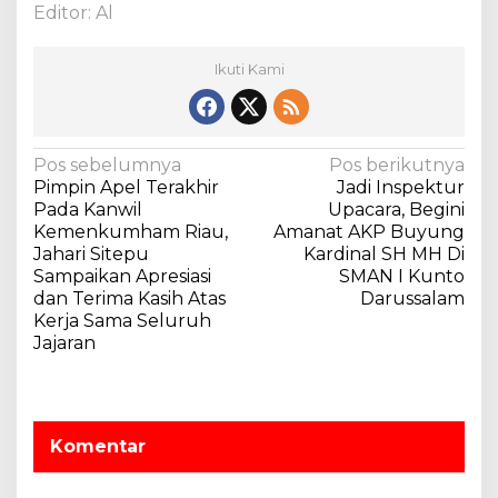
Editor: Al
Ikuti Kami
N
Pos sebelumnya
Pos berikutnya
Pimpin Apel Terakhir
Jadi Inspektur
a
Pada Kanwil
Upacara, Begini
v
Kemenkumham Riau,
Amanat AKP Buyung
Jahari Sitepu
Kardinal SH MH Di
i
Sampaikan Apresiasi
SMAN I Kunto
g
dan Terima Kasih Atas
Darussalam
a
Kerja Sama Seluruh
Jajaran
s
i
p
o
Komentar
s