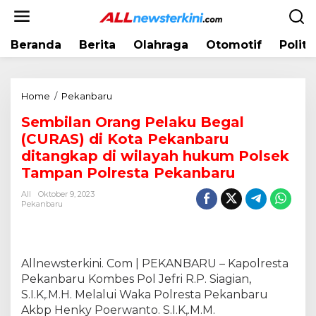
L
e
w
Beranda
Berita
Olahraga
Otomotif
Politi
a
t
i
k
Home
/
Pekanbaru
S
e
e
k
Sembilan Orang Pelaku Begal
m
o
(CURAS) di Kota Pekanbaru
b
n
i
ditangkap di wilayah hukum Polsek
t
l
Tampan Polresta Pekanbaru
e
a
n
All
Oktober 9, 2023
n
Pekanbaru
O
r
a
n
Allnewsterkini. Com | PEKANBARU – Kapolresta
g
Pekanbaru Kombes Pol Jefri R.P. Siagian,
P
S.I.K,.M.H. Melalui Waka Polresta Pekanbaru
e
l
Akbp Henky Poerwanto. S.I.K,.M.M.