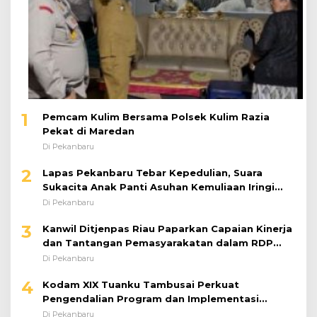
1
Pemcam Kulim Bersama Polsek Kulim Razia
Pekat di Maredan
Di Pekanbaru
2
Lapas Pekanbaru Tebar Kepedulian, Suara
Sukacita Anak Panti Asuhan Kemuliaan Iringi
Bantuan Sosial
Di Pekanbaru
3
Kanwil Ditjenpas Riau Paparkan Capaian Kinerja
dan Tantangan Pemasyarakatan dalam RDP
Bersama Komisi XIII DPR RI
Di Pekanbaru
4
Kodam XIX Tuanku Tambusai Perkuat
Pengendalian Program dan Implementasi
Doktrin TNI AD
Di Pekanbaru