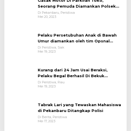
Gasak Motor Di Parkiran Toko,
Seorang Pemuda Diamankan Polsek
Bukit Raya
Di Pekanbaru, Peristiwa
Mei 20, 2023
Pelaku Persetubuhan Anak di Bawah
Umur diamankan oleh tim Opsnal
Polsek Tualang-Polres Siak-Polda Riau
Di Peristiwa, Siak
Mei 19, 2023
Kurang dari 24 Jam Usai Beraksi,
Pelaku Begal Berhasil Di Bekuk
Satreskrim Polres Kuansing
Di Peristiwa, Riau
Mei 19, 2023
Tabrak Lari yang Tewaskan Mahasiswa
di Pekanbaru Ditangkap Polisi
Di Berita, Peristiwa
Mei 17, 2023