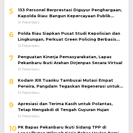
5
133 Personel Berprestasi Diguyur Penghargaan,
Kapolda Riau: Bangun Kepercayaan Publik
dengan Karya Nyata
Di Pekanbaru
6
Polda Riau Siapkan Pusat Studi Kepolisian dan
Lingkungan, Perkuat Green Policing Berbasis
Riset
Di Pekanbaru
7
Penguatan Kinerja Pemasyarakatan, Lapas
Pekanbaru Ikuti Arahan Dirjenpas Secara Virtual
Di Pekanbaru
8
Kodam XIX Tuanku Tambusai Mutasi Empat
Perwira, Pangdam Tegaskan Regenerasi untuk
Perkuat Kinerja Satuan
Di Pekanbaru
9
Apresiasi dan Terima Kasih untuk Polantas,
Tetap Mengabdi di Tengah Guyuran Hujan
Di Pekanbaru
10
PK Bapas Pekanbaru Ikuti Sidang TPP di