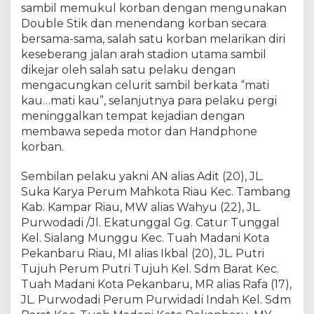
sambil memukul korban dengan mengunakan
y
Double Stik dan menendang korban secara
a
h
bersama-sama, salah satu korban melarikan diri
h
keseberang jalan arah stadion utama sambil
u
dikejar oleh salah satu pelaku dengan
k
mengacungkan celurit sambil berkata “mati
u
kau…mati kau”, selanjutnya para pelaku pergi
m
meninggalkan tempat kejadian dengan
P
membawa sepeda motor dan Handphone
o
korban.
l
s
Sembilan pelaku yakni AN alias Adit (20), JL.
e
Suka Karya Perum Mahkota Riau Kec. Tambang
k
T
Kab. Kampar Riau, MW alias Wahyu (22), JL.
a
Purwodadi /Jl. Ekatunggal Gg. Catur Tunggal
m
Kel. Sialang Munggu Kec. Tuah Madani Kota
p
Pekanbaru Riau, MI alias Ikbal (20), JL. Putri
a
Tujuh Perum Putri Tujuh Kel. Sdm Barat Kec.
n
Tuah Madani Kota Pekanbaru, MR alias Rafa (17),
P
JL. Purwodadi Perum Purwidadi Indah Kel. Sdm
o