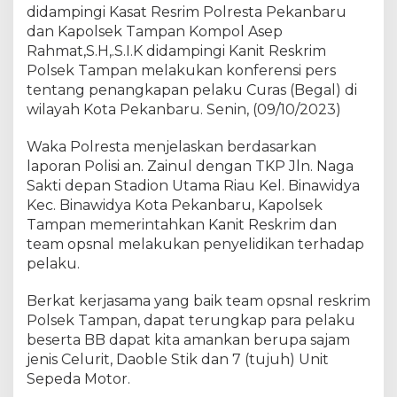
a
didampingi Kasat Resrim Polresta Pekanbaru
k
dan Kapolsek Tampan Kompol Asep
u
Rahmat,S.H,.S.I.K didampingi Kanit Reskrim
B
Polsek Tampan melakukan konferensi pers
e
tentang penangkapan pelaku Curas (Begal) di
g
wilayah Kota Pekanbaru. Senin, (09/10/2023)
a
l
Waka Polresta menjelaskan berdasarkan
(
laporan Polisi an. Zainul dengan TKP Jln. Naga
C
Sakti depan Stadion Utama Riau Kel. Binawidya
U
R
Kec. Binawidya Kota Pekanbaru, Kapolsek
A
Tampan memerintahkan Kanit Reskrim dan
S
team opsnal melakukan penyelidikan terhadap
)
pelaku.
d
i
Berkat kerjasama yang baik team opsnal reskrim
K
Polsek Tampan, dapat terungkap para pelaku
o
beserta BB dapat kita amankan berupa sajam
t
jenis Celurit, Daoble Stik dan 7 (tujuh) Unit
a
Sepeda Motor.
P