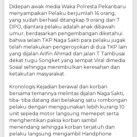
e
Didepan awak media Waka Polresta Pekanbaru
k
a
menyampaikan Pelaku berjumlah 16 orang,
n
yang sudah berhasil ditangkap 9 orang dan 7
b
DPO, diantara pelaku adalah anak dibawah
a
umur, berdasarkan pengembangan diketahui
r
bahwa selain TKP Naga Sakti para pelaku jugak
u
telah melakukan pengeroyokan di dua TKP lain
d
yang dijalan Arifin Ahmad dan jalan T Tambusai
i
dekat tugu Songket yang sempat Viral dimedia
t
Sosial sehingga menimbulkan keresahan dan
a
ketakutan masyarakat.
n
g
k
Kronologis Kejadian berawal dari korban
a
bersama temannya melintas dijalan Naga Sakti,
p
tiba- tiba datang dari belakang satu rombongan
d
pelaku dengan menggunakan lebih kurang 10
i
unit sepeda motor langsung memepet serta
w
menghentikan paksa korban sambil
i
menendang sehingga korban terjatuh dan
l
pelaku langsung mengambil Handphone
a