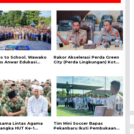
es to School, ‎Wawako
Rakor Akselerasi Perda Green
us Anwar Edukasi
City (Perda Lingkungan) Kota
han HIV/AIDS di
Pekanbaru Bersama Dinas
n Pelajar
Lingkungan Hidup Kota
Pekanbaru dan Tim Pakar
sama Lintas Agama
Tim Mini Soccer Bapas
angka HUT Ke-1
Pekanbaru Ikuti Pembukaan
IX Tuanku Tambusai
dan Pertandingan Kakanwil