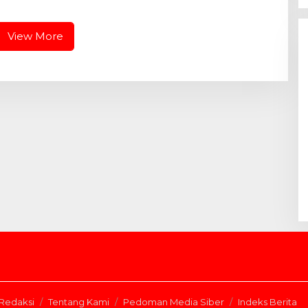
Ditjenpas Riau Cup 2026
View More
Redaksi
Tentang Kami
Pedoman Media Siber
Indeks Berita