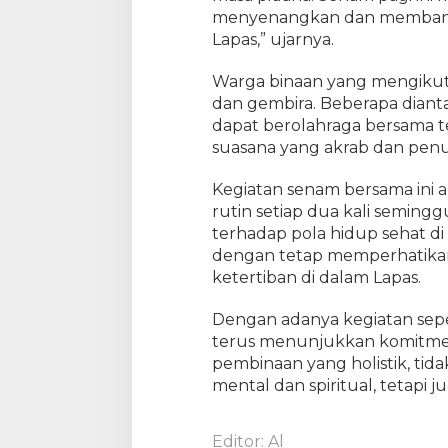
menyenangkan dan membangu
b
a
Lapas,” ujarnya.
r
u
Warga binaan yang mengikuti
dan gembira. Beberapa dian
dapat berolahraga bersama 
suasana yang akrab dan pen
Kegiatan senam bersama ini a
rutin setiap dua kali semin
terhadap pola hidup sehat d
dengan tetap memperhatika
ketertiban di dalam Lapas.
Dengan adanya kegiatan seper
terus menunjukkan komitm
pembinaan yang holistik, tid
mental dan spiritual, tetapi jug
Editor: Al