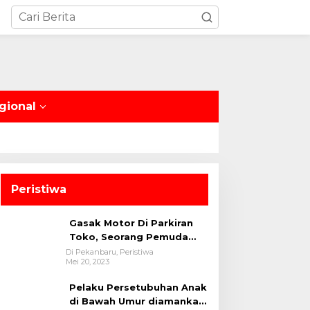
gional
Peristiwa
Gasak Motor Di Parkiran
Toko, Seorang Pemuda
Diamankan Polsek Bukit
Di Pekanbaru, Peristiwa
Mei 20, 2023
Raya
Pelaku Persetubuhan Anak
di Bawah Umur diamankan