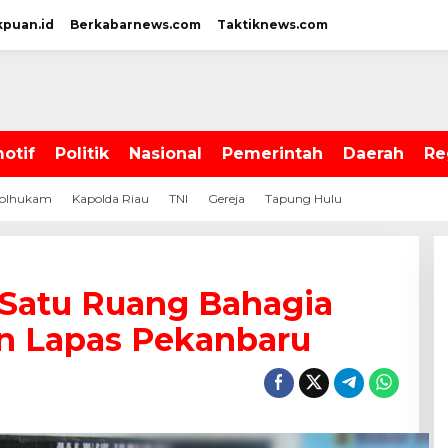
kpuan.id
Berkabarnews.com
Taktiknews.com
otif
Politik
Nasional
Pemerintah
Daerah
Re
olhukam
Kapolda Riau
TNI
Gereja
Tapung Hulu
 Satu Ruang Bahagia
n Lapas Pekanbaru