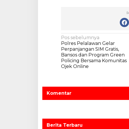
I
N
Pos sebelumnya
Polres Pelalawan Gelar
a
Perpanjangan SIM Gratis,
v
Bansos dan Program Green
Policing Bersama Komunitas
i
Ojek Online
g
a
s
Komentar
i
p
o
s
Berita Terbaru