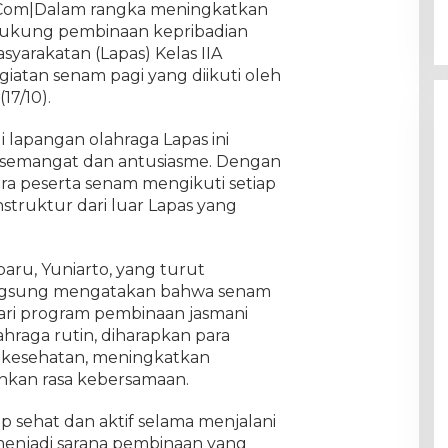
. Com|Dalam rangka meningkatkan
dukung pembinaan kepribadian
yarakatan (Lapas) Kelas IIA
atan senam pagi yang diikuti oleh
17/10).
i lapangan olahraga Lapas ini
semangat dan antusiasme. Dengan
ara peserta senam mengikuti setiap
struktur dari luar Lapas yang
baru, Yuniarto, yang turut
angsung mengatakan bahwa senam
dari program pembinaan jasmani
ahraga rutin, diharapkan para
 kesehatan, meningkatkan
hkan rasa kebersamaan.
p sehat dan aktif selama menjalani
 menjadi sarana pembinaan yang