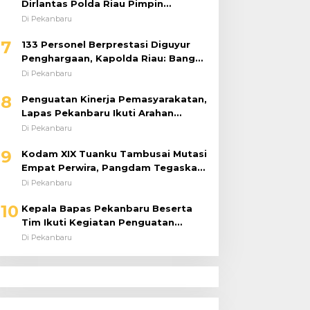
Dirlantas Polda Riau Pimpin
Langsung Urai Kemacetan dan
Di Pekanbaru
Bantu Pengendara
7
133 Personel Berprestasi Diguyur
Penghargaan, Kapolda Riau: Bangun
Kepercayaan Publik dengan Karya
Di Pekanbaru
Nyata
8
Penguatan Kinerja Pemasyarakatan,
Lapas Pekanbaru Ikuti Arahan
Dirjenpas Secara Virtual
Di Pekanbaru
9
Kodam XIX Tuanku Tambusai Mutasi
Empat Perwira, Pangdam Tegaskan
Regenerasi untuk Perkuat Kinerja
Di Pekanbaru
Satuan
10
Kepala Bapas Pekanbaru Beserta
Tim Ikuti Kegiatan Penguatan
Tugas dan Fungsi serta Paparan
Di Pekanbaru
Penempatan WBP ke Lapas Terbuka