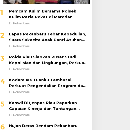
1
Pemcam Kulim Bersama Polsek
Kulim Razia Pekat di Maredan
Di Pekanbaru
2
Lapas Pekanbaru Tebar Kepedulian,
Suara Sukacita Anak Panti Asuhan
Kemuliaan Iringi Bantuan Sosial
Di Pekanbaru
3
Polda Riau Siapkan Pusat Studi
Kepolisian dan Lingkungan, Perkuat
Green Policing Berbasis Riset
Di Pekanbaru
4
Kodam XIX Tuanku Tambusai
Perkuat Pengendalian Program dan
Implementasi Doktrin TNI AD
Di Pekanbaru
5
Kanwil Ditjenpas Riau Paparkan
Capaian Kinerja dan Tantangan
Pemasyarakatan dalam RDP
Di Pekanbaru
Bersama Komisi XIII DPR RI
6
Hujan Deras Rendam Pekanbaru,