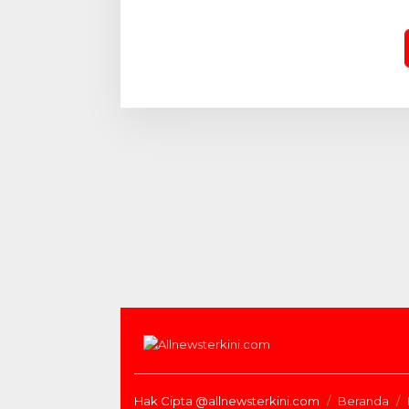
Pahlawan Berlangsung
Khidmat
Hak Cipta @allnewsterkini.com
Beranda