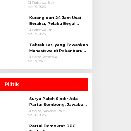
oleh tim Opsnal Polsek
Di Peristiwa, Siak
Mei 19, 2023
Tualang-Polres Siak-Polda
Riau
Kurang dari 24 Jam Usai
Beraksi, Pelaku Begal
Berhasil Di Bekuk
Di Peristiwa, Riau
Mei 19, 2023
Satreskrim Polres
Kuansing
Tabrak Lari yang Tewaskan
Mahasiswa di Pekanbaru
Ditangkap Polisi
Di Berita, Peristiwa
Mei 17, 2023
Pilitik
Surya Paloh Sindir Ada
Partai Sombong, Jawaban
Megawati
Di Berita, Nasional, Politik
Mei 18, 2023
Partai Demokrat DPC