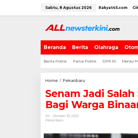
L
Sabtu, 8 Agustus 2026
Rakyat45.com
Ci
e
w
a
t
i
k
e
Beranda
Berita
Olahraga
Otom
k
o
Berita Politik
Partai Politik
DPR RI
Menko P
n
t
e
Home
/
Pekanbaru
S
n
e
Senam Jadi Salah
n
a
Bagi Warga Binaa
m
J
All
Oktober 18, 2025
a
Pekanbaru
d
i
S