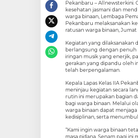
g
Pekanbaru – Allnewsterkini
i
kesehatan jasmani dan men
W
warga binaan, Lembaga Pemas
a
Pekanbaru melaksanakan kegi
r
ratusan warga binaan, Jumat (
g
a
Kegiatan yang dilaksanakan d
B
berlangsung dengan penuh 
i
iringan musik yang enerjik, p
n
gerakan yang dipandu oleh in
a
a
telah berpengalaman.
n
L
Kepala Lapas Kelas IIA Pekan
a
meninjau kegiatan secara l
p
rutin ini merupakan bagian 
a
bagi warga binaan. Melalui ol
s
warga binaan dapat menjaga
P
kedisiplinan, serta menumbu
e
k
“Kami ingin warga binaan teta
a
masa pidana. Senam pagi ini
n