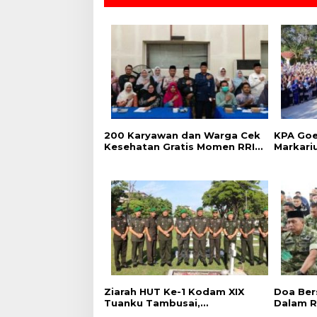
‎200 Karyawan dan Warga Cek
‎KPA Go
Kesehatan Gratis Momen RRI
Markari
Fest 2026 RRI Pekanbaru
Pencega
Kalanga
Ziarah HUT Ke-1 Kodam XIX
Doa Ber
Tuanku Tambusai,
Dalam R
Penghormatan kepada
Kodam X