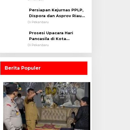
0313/KPR Tahun 2024) ?
Persiapan Kejurnas PPLP,
Dispora dan Asprov Riau
Tinjau Kelayakan Rumput
Di Pekanbaru
Lapangan Sepakbola
Prosesi Upacara Hari
Pancasila di Kota
Pekanbaru Tetap Khidmat
Di Pekanbaru
Walau Dalam Ruangan
Berita Populer