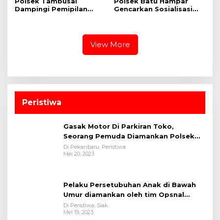
Polsek Tambusai
Polsek Batu Hampar
Dampingi Pemipilan
Gencarkan Sosialisasi
Jagung PT. PSA, Wujud
Bahaya Narkoba di SMA
Dukungan Polri terhadap
N 1 Batu Hampar
Ketahanan Pangan
View More
Peristiwa
Gasak Motor Di Parkiran Toko,
Seorang Pemuda Diamankan Polsek
Bukit Raya
Di Pekanbaru, Peristiwa
Mei 20, 2023
Pelaku Persetubuhan Anak di Bawah
Umur diamankan oleh tim Opsnal
Polsek Tualang-Polres Siak-Polda Riau
Di Peristiwa, Siak
Mei 19, 2023