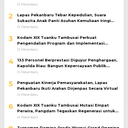
Di Pekanbaru
2
Lapas Pekanbaru Tebar Kepedulian, Suara
Sukacita Anak Panti Asuhan Kemuliaan Iringi
Bantuan Sosial
Di Pekanbaru
3
Kodam XIX Tuanku Tambusai Perkuat
Pengendalian Program dan Implementasi
Doktrin TNI AD
Di Pekanbaru
4
133 Personel Berprestasi Diguyur Penghargaan,
Kapolda Riau: Bangun Kepercayaan Publik
dengan Karya Nyata
Di Pekanbaru
5
Penguatan Kinerja Pemasyarakatan, Lapas
Pekanbaru Ikuti Arahan Dirjenpas Secara Virtual
Di Pekanbaru
6
Kodam XIX Tuanku Tambusai Mutasi Empat
Perwira, Pangdam Tegaskan Regenerasi untuk
Perkuat Kinerja Satuan
Di Pekanbaru
Turnamen Domino Orado Warnai Grand Opening