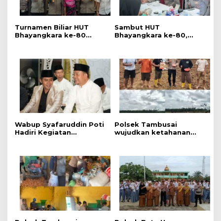
Turnamen Biliar HUT
Sambut HUT
Bhayangkara ke-80
Bhayangkara ke-80,
Resmi Dibuka, Polres
Polres Rokan Hulu Gelar
Rokan Hulu Ajak
Donor Darah, Sunatan
Generasi Muda Jauhi
Massal dan Pemeriksaan
Narkoba dan Judi Online
Kesehatan Gratis
Wabup Syafaruddin Poti
Polsek Tambusai
Hadiri Kegiatan
wujudkan ketahanan
Pengajian Akbar Tahun
Pangan dengan
Baru Islam 1448
Kelompok Tani dalam
rangka Penanaman
Jagung Kuartal II di Desa
Batas, Kec. Tambusai