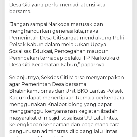
r
Desa Giti yang perlu menjadi atensi kita
a
bersama.
m
D
“Jangan sampai Narkoba merusak dan
i
menghancurkan generasi kita,.maka
s
Pemerintah Desa Giti sangat mendukung Polri –
k
Polsek Kabun dalam melakukan Upaya
o
Sosialisasi Edukasi, Pencegahan maupun
Penindakan terhadap pelaku TP Narkotika di
Desa Giti Kecamatan Kabun,” paparnya
Selanjutnya, Sekdes Giti Miarso menyampaikan
agar Pemerintah Desa bersama
Bhabinkamtibmas dan Unit BKO Lantas Polsek
Kabun dapat menertipkan Remaja berkendara
menggunakan Knalpot blong yang dapat
mengganggu kenyamanan kegiatan ibadah
masyarakat di mesjid, sosialisasi UU Lalulintas,
kelengkapan kendaraan dan bagaimana cara
pengurusan adminstrasi di bidang lalu lintas