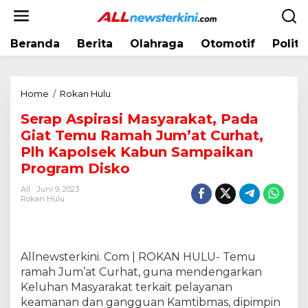
L
e
w
Beranda
Berita
Olahraga
Otomotif
Politi
a
t
i
k
Home
/
Rokan Hulu
S
e
e
k
Serap Aspirasi Masyarakat, Pada
r
o
Giat Temu Ramah Jum’at Curhat,
a
n
p
Plh Kapolsek Kabun Sampaikan
t
A
Program Disko
e
s
n
All
Juni 9, 2023
p
Rokan Hulu
i
r
a
s
Allnewsterkini. Com | ROKAN HULU- Temu
i
ramah Jum’at Curhat, guna mendengarkan
M
Keluhan Masyarakat terkait pelayanan
a
s
keamanan dan gangguan Kamtibmas, dipimpin