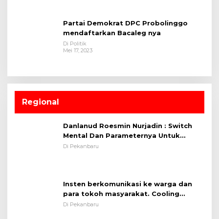
Partai Demokrat DPC Probolinggo
mendaftarkan Bacaleg nya
Di Politik
Mei 17, 2023
Regional
Danlanud Roesmin Nurjadin : Switch
Mental Dan Parameternya Untuk
Melaksanakan ✈
Di Pekanbaru
Insten berkomunikasi ke warga dan
para tokoh masyarakat. Cooling
System OMP LK ²024 Polsek Rumbai,
Di Pekanbaru
Kapolsek Iptu SAID ; Tekankan