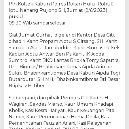
y
Plh Kolsek Kabun Polres Rokan Hulu (Rohul)
a
Iptu Nanang Pujiono SH, Jum’at (9/6/2023)
r
pukul
a
09.30 Wib sampai selesai
k
a
Giat Jum’at Curhat, digelar di Kantor Desa Giti,
t
dihadiri Kanit Propam Aiptu S Girsang, SH, Kanit
,
Samapta Aiptu Jamaluddin, Kanit Binmas Polsek
P
Kabun Aiptu Anwar Ben Ps Kanit IK Aipda
a
Sumitro, Kanit BKO Lantas Bripka Tomy Saputra,
d
a
Unit Binmas/ Bhabinkamtibmas Aipda Ariman
G
Sukri, Bhabinkamtibmas Desa Kabun Aipda Togi
i
Butarbutar, SH MH, Bhabinkamtibmas Btl Besar
a
Bripka ZH Tiber
t
T
Sedangkan, dari pihak Pemdes Giti Kades H.
e
Wagiran, Sekdes Miarso, Kaur Umum Khadapi
m
Kholik, Kasi Kesra Hariyati, Kaur Keuangan Pita
u
Nurani, Kaur Perencanaan Hema Delila, Kasi
R
Pemerintahan Fauziah Ariani, Kasi Pelayanan
a