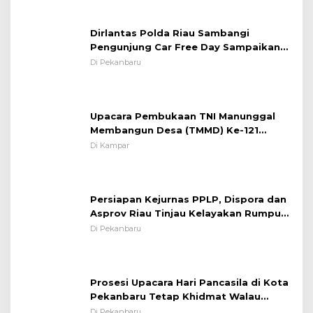
Pentingnya Memelihara dan Menjaga
Situasi Kondusif
Dirlantas Polda Riau Sambangi
Pengunjung Car Free Day Sampaikan
Pesan Edukasi Kamtibmas &
Di Pekanbaru
Kamseltibcarlantas
Upacara Pembukaan TNI Manunggal
Membangun Desa (TMMD) Ke-121
Kodim 0313/KPR Tahun 2024) ?
Di Kampar
Persiapan Kejurnas PPLP, Dispora dan
Asprov Riau Tinjau Kelayakan Rumput
Lapangan Sepakbola
Di Pekanbaru
Prosesi Upacara Hari Pancasila di Kota
Pekanbaru Tetap Khidmat Walau
Dalam Ruangan
Di Pekanbaru