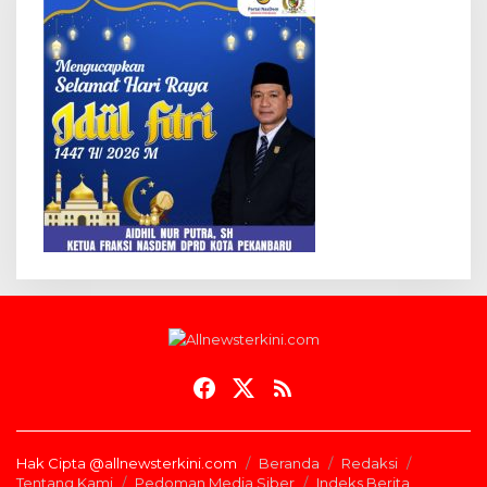
Hak Cipta @allnewsterkini.com
Beranda
Redaksi
Tentang Kami
Pedoman Media Siber
Indeks Berita