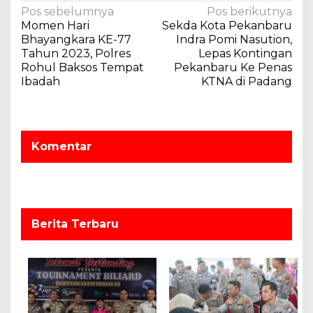
N
Pos sebelumnya
Pos berikutnya
Momen Hari
Sekda Kota Pekanbaru
a
Bhayangkara KE-77
Indra Pomi Nasution,
v
Tahun 2023, Polres
Lepas Kontingan
Rohul Baksos Tempat
Pekanbaru Ke Penas
i
Ibadah
KTNA di Padang
g
a
s
Komentar
i
p
o
s
Berita Terbaru