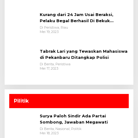
Kurang dari 24 Jam Usai Beraksi,
Pelaku Begal Berhasil Di Bekuk
Satreskrim Polres Kuansing
Di Peristiwa, Riau
Mei 19, 2023
Tabrak Lari yang Tewaskan Mahasiswa
di Pekanbaru Ditangkap Polisi
Di Berita, Peristiwa
Mei 17, 2023
Pilitik
Surya Paloh Sindir Ada Partai
Sombong, Jawaban Megawati
Di Berita, Nasional, Politik
Mei 18, 2023