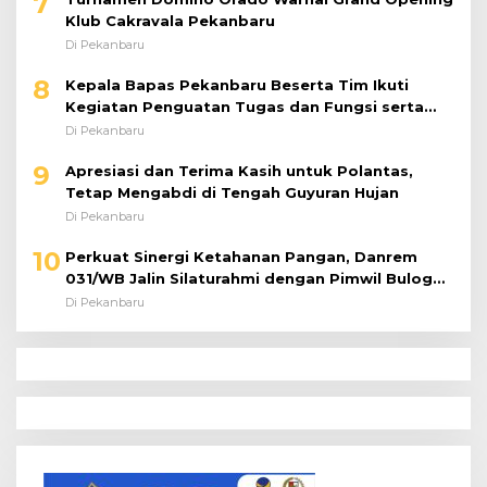
7
Klub Cakravala Pekanbaru
Di Pekanbaru
8
Kepala Bapas Pekanbaru Beserta Tim Ikuti
Kegiatan Penguatan Tugas dan Fungsi serta
Paparan Penempatan WBP ke Lapas Terbuka
Di Pekanbaru
9
Apresiasi dan Terima Kasih untuk Polantas,
Tetap Mengabdi di Tengah Guyuran Hujan
Di Pekanbaru
10
Perkuat Sinergi Ketahanan Pangan, Danrem
031/WB Jalin Silaturahmi dengan Pimwil Bulog
Riau dan Kepri
Di Pekanbaru