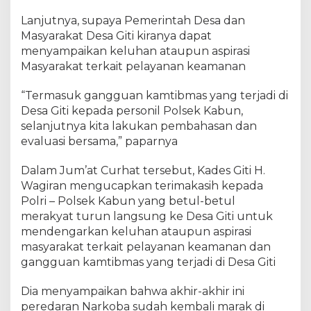
l
Lanjutnya, supaya Pemerintah Desa dan
s
Masyarakat Desa Giti kiranya dapat
e
menyampaikan keluhan ataupun aspirasi
k
K
Masyarakat terkait pelayanan keamanan
a
b
“Termasuk gangguan kamtibmas yang terjadi di
u
Desa Giti kepada personil Polsek Kabun,
n
selanjutnya kita lakukan pembahasan dan
S
evaluasi bersama,” paparnya
a
m
Dalam Jum’at Curhat tersebut, Kades Giti H.
p
Wagiran mengucapkan terimakasih kepada
a
Polri – Polsek Kabun yang betul-betul
i
merakyat turun langsung ke Desa Giti untuk
k
mendengarkan keluhan ataupun aspirasi
a
n
masyarakat terkait pelayanan keamanan dan
P
gangguan kamtibmas yang terjadi di Desa Giti
r
o
Dia menyampaikan bahwa akhir-akhir ini
g
peredaran Narkoba sudah kembali marak di