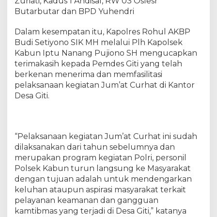
Zuriati, Kadus 1 Andisal, RW 03 Oslesr
m
a
Butarbutar dan BPD Yuhendri
h
J
Dalam kesempatan itu, Kapolres Rohul AKBP
u
Budi Setiyono SIK MH melalui Plh Kapolsek
m
Kabun Iptu Nanang Pujiono SH mengucapkan
'
terimakasih kepada Pemdes Giti yang telah
a
berkenan menerima dan memfasilitasi
t
pelaksanaan kegiatan Jum’at Curhat di Kantor
C
Desa Giti.
u
r
h
a
“Pelaksanaan kegiatan Jum’at Curhat ini sudah
t
,
dilaksanakan dari tahun sebelumnya dan
P
merupakan program kegiatan Polri, personil
l
Polsek Kabun turun langsung ke Masyarakat
h
dengan tujuan adalah untuk mendengarkan
K
keluhan ataupun aspirasi masyarakat terkait
a
pelayanan keamanan dan gangguan
p
kamtibmas yang terjadi di Desa Giti,” katanya
o