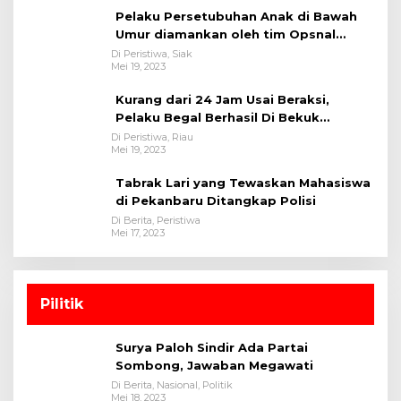
Pelaku Persetubuhan Anak di Bawah
Umur diamankan oleh tim Opsnal
Polsek Tualang-Polres Siak-Polda Riau
Di Peristiwa, Siak
Mei 19, 2023
Kurang dari 24 Jam Usai Beraksi,
Pelaku Begal Berhasil Di Bekuk
Satreskrim Polres Kuansing
Di Peristiwa, Riau
Mei 19, 2023
Tabrak Lari yang Tewaskan Mahasiswa
di Pekanbaru Ditangkap Polisi
Di Berita, Peristiwa
Mei 17, 2023
Pilitik
Surya Paloh Sindir Ada Partai
Sombong, Jawaban Megawati
Di Berita, Nasional, Politik
Mei 18, 2023