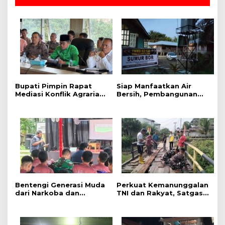
Bupati Pimpin Rapat
Siap Manfaatkan Air
Mediasi Konflik Agraria
Bersih, Pembangunan
Desa Mak Teduh dan PT
sumur Bor TMMD ke-129
Arara Abadi, Aktivitas di
Kodim 0313/KPR di
Lokasi Sengketa
Musholla Alfaizin
Dihentikan Sementara
Rampung 100 Persen
Bentengi Generasi Muda
Perkuat Kemanunggalan
dari Narkoba dan
TNI dan Rakyat, Satgas
Pelanggaran Hukum,
TMMD ke-129 Kodim
Satgas TMMD ke-129
0313/KPR dan Warga
Kodim 0313/KPR Gelar
Gotong Royong Perbaiki