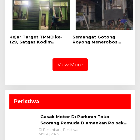
Penyuluhan di Pangkalan
Jembatan Jalan Desa
Terap
Kejar Target TMMD ke-
Semangat Gotong
129, Satgas Kodim
Royong Menerobos
0313/KPR “Serbu”
Malam, Pembangunan
Lembur Pengerjaan
MCK Dusun 1 Terus
Rumah Ibu Timah Pada
Dipacu
Malam Hari
View More
Peristiwa
Gasak Motor Di Parkiran Toko,
Seorang Pemuda Diamankan Polsek
Bukit Raya
Di Pekanbaru, Peristiwa
Mei 20, 2023