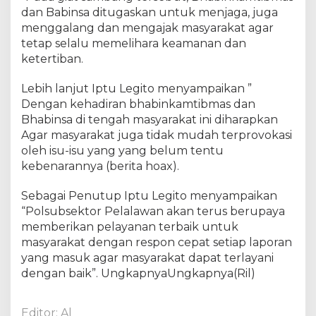
w
dan Babinsa ditugaskan untuk menjaga, juga
a
menggalang dan mengajak masyarakat agar
n
tetap selalu memelihara keamanan dan
B
e
ketertiban.
r
s
Lebih lanjut Iptu Legito menyampaikan ”
a
Dengan kehadiran bhabinkamtibmas dan
m
Bhabinsa di tengah masyarakat ini diharapkan
a
Agar masyarakat juga tidak mudah terprovokasi
B
oleh isu-isu yang yang belum tentu
a
kebenarannya (berita hoax).
b
i
Sebagai Penutup Iptu Legito menyampaikan
n
“Polsubsektor Pelalawan akan terus berupaya
s
memberikan pelayanan terbaik untuk
a
L
masyarakat dengan respon cepat setiap laporan
a
yang masuk agar masyarakat dapat terlayani
k
dengan baik”. UngkapnyaUngkapnya(Ril)
s
a
n
Editor: Al