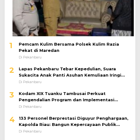
1
Pemcam Kulim Bersama Polsek Kulim Razia
Pekat di Maredan
Di Pekanbaru
2
Lapas Pekanbaru Tebar Kepedulian, Suara
Sukacita Anak Panti Asuhan Kemuliaan Iringi
Bantuan Sosial
Di Pekanbaru
3
Kodam XIX Tuanku Tambusai Perkuat
Pengendalian Program dan Implementasi
Doktrin TNI AD
Di Pekanbaru
4
133 Personel Berprestasi Diguyur Penghargaan,
Kapolda Riau: Bangun Kepercayaan Publik
dengan Karya Nyata
Di Pekanbaru