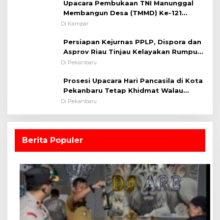
Upacara Pembukaan TNI Manunggal
Membangun Desa (TMMD) Ke-121
Kodim 0313/KPR Tahun 2024) ?
Di Kampar
Persiapan Kejurnas PPLP, Dispora dan
Asprov Riau Tinjau Kelayakan Rumput
Lapangan Sepakbola
Di Pekanbaru
Prosesi Upacara Hari Pancasila di Kota
Pekanbaru Tetap Khidmat Walau
Dalam Ruangan
Di Pekanbaru
Berita Populer