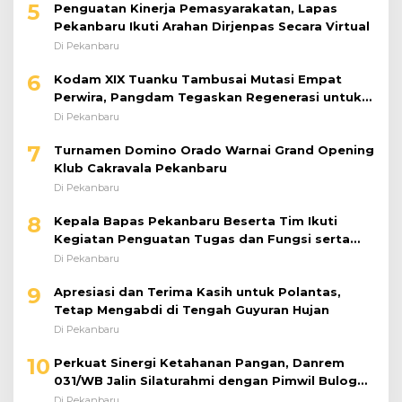
5
Penguatan Kinerja Pemasyarakatan, Lapas
Pekanbaru Ikuti Arahan Dirjenpas Secara Virtual
Di Pekanbaru
6
Kodam XIX Tuanku Tambusai Mutasi Empat
Perwira, Pangdam Tegaskan Regenerasi untuk
Perkuat Kinerja Satuan
Di Pekanbaru
7
Turnamen Domino Orado Warnai Grand Opening
Klub Cakravala Pekanbaru
Di Pekanbaru
8
Kepala Bapas Pekanbaru Beserta Tim Ikuti
Kegiatan Penguatan Tugas dan Fungsi serta
Paparan Penempatan WBP ke Lapas Terbuka
Di Pekanbaru
9
Apresiasi dan Terima Kasih untuk Polantas,
Tetap Mengabdi di Tengah Guyuran Hujan
Di Pekanbaru
10
Perkuat Sinergi Ketahanan Pangan, Danrem
031/WB Jalin Silaturahmi dengan Pimwil Bulog
Riau dan Kepri
Di Pekanbaru