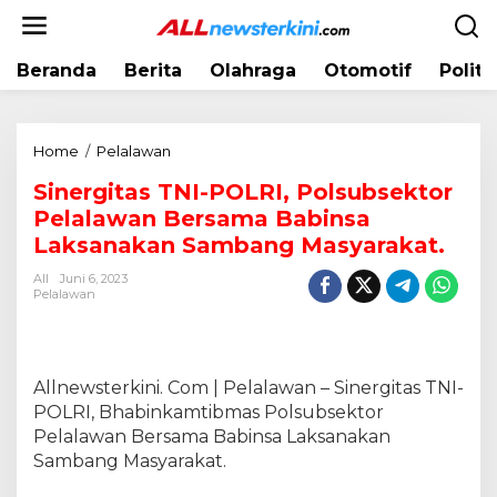
L
e
w
Beranda
Berita
Olahraga
Otomotif
Politi
a
t
i
k
Home
/
Pelalawan
S
e
i
k
Sinergitas TNI-POLRI, Polsubsektor
n
o
Pelalawan Bersama Babinsa
e
n
r
Laksanakan Sambang Masyarakat.
t
g
e
All
Juni 6, 2023
i
Pelalawan
n
t
a
s
T
Allnewsterkini. Com | Pelalawan – Sinergitas TNI-
N
POLRI, Bhabinkamtibmas Polsubsektor
I
Pelalawan Bersama Babinsa Laksanakan
-
Sambang Masyarakat.
P
O