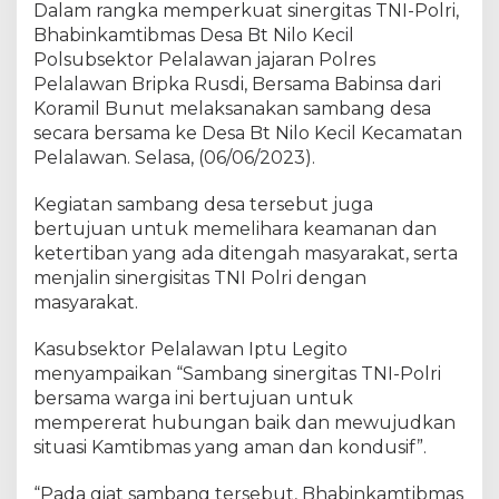
Dalam rangka memperkuat sinergitas TNI-Polri,
L
R
Bhabinkamtibmas Desa Bt Nilo Kecil
I
Polsubsektor Pelalawan jajaran Polres
,
Pelalawan Bripka Rusdi, Bersama Babinsa dari
P
Koramil Bunut melaksanakan sambang desa
o
secara bersama ke Desa Bt Nilo Kecil Kecamatan
l
Pelalawan. Selasa, (06/06/2023).
s
u
Kegiatan sambang desa tersebut juga
b
bertujuan untuk memelihara keamanan dan
s
ketertiban yang ada ditengah masyarakat, serta
e
menjalin sinergisitas TNI Polri dengan
k
t
masyarakat.
o
r
Kasubsektor Pelalawan Iptu Legito
P
menyampaikan “Sambang sinergitas TNI-Polri
e
bersama warga ini bertujuan untuk
l
mempererat hubungan baik dan mewujudkan
a
situasi Kamtibmas yang aman dan kondusif”.
l
a
“Pada giat sambang tersebut, Bhabinkamtibmas