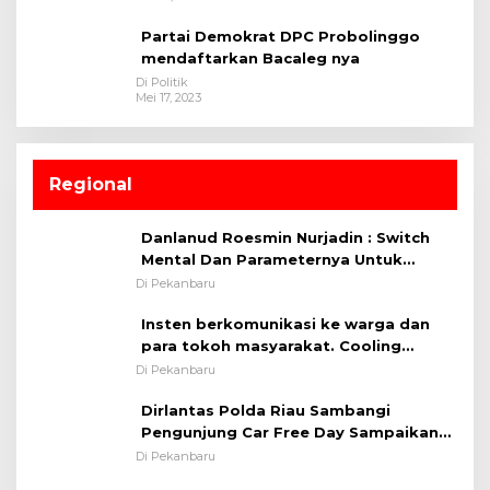
Partai Demokrat DPC Probolinggo
mendaftarkan Bacaleg nya
Di Politik
Mei 17, 2023
Regional
Danlanud Roesmin Nurjadin : Switch
Mental Dan Parameternya Untuk
Melaksanakan ✈
Di Pekanbaru
Insten berkomunikasi ke warga dan
para tokoh masyarakat. Cooling
System OMP LK ²024 Polsek Rumbai,
Di Pekanbaru
Kapolsek Iptu SAID ; Tekankan
Dirlantas Polda Riau Sambangi
Pentingnya Memelihara dan Menjaga
Pengunjung Car Free Day Sampaikan
Situasi Kondusif
Pesan Edukasi Kamtibmas &
Di Pekanbaru
Kamseltibcarlantas