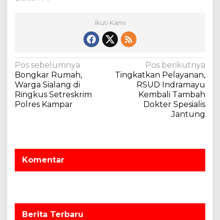
a
k
Ikuti Kami
a
n
S
a
N
Pos sebelumnya
Pos berikutnya
m
Bongkar Rumah,
Tingkatkan Pelayanan,
b
a
Warga Sialang di
RSUD Indramayu
a
v
Ringkus Setreskrim
Kembali Tambah
n
Polres Kampar
Dokter Spesialis
g
i
Jantung
M
g
a
a
s
y
s
a
Komentar
i
r
a
p
k
o
a
s
t
.
Berita Terbaru