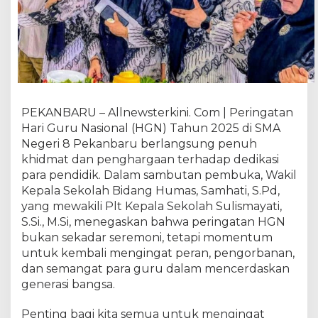
r
i
n
g
a
t
i
H
PEKANBARU – Allnewsterkini. Com | Peringatan
a
Hari Guru Nasional (HGN) Tahun 2025 di SMA
r
Negeri 8 Pekanbaru berlangsung penuh
i
khidmat dan penghargaan terhadap dedikasi
G
para pendidik. Dalam sambutan pembuka, Wakil
u
Kepala Sekolah Bidang Humas, Samhati, S.Pd,
r
u
yang mewakili Plt Kepala Sekolah Sulismayati,
N
S.Si., M.Si, menegaskan bahwa peringatan HGN
a
bukan sekadar seremoni, tetapi momentum
s
untuk kembali mengingat peran, pengorbanan,
i
dan semangat para guru dalam mencerdaskan
o
generasi bangsa.
n
a
Penting bagi kita semua untuk mengingat