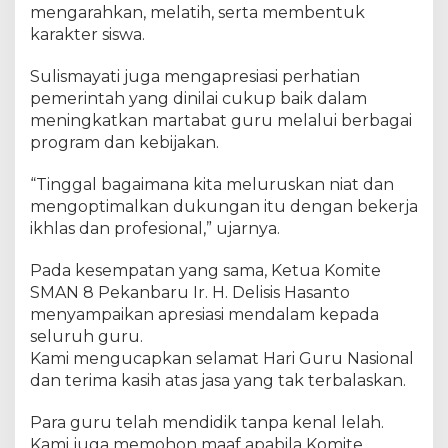
n
mengarahkan, melatih, serta membentuk
P
karakter siswa.
r
o
Sulismayati juga mengapresiasi perhatian
f
pemerintah yang dinilai cukup baik dalam
e
meningkatkan martabat guru melalui berbagai
s
program dan kebijakan.
i
“Tinggal bagaimana kita meluruskan niat dan
mengoptimalkan dukungan itu dengan bekerja
ikhlas dan profesional,” ujarnya.
Pada kesempatan yang sama, Ketua Komite
SMAN 8 Pekanbaru Ir. H. Delisis Hasanto
menyampaikan apresiasi mendalam kepada
seluruh guru.
Kami mengucapkan selamat Hari Guru Nasional
dan terima kasih atas jasa yang tak terbalaskan.
Para guru telah mendidik tanpa kenal lelah.
Kami juga memohon maaf apabila Komite