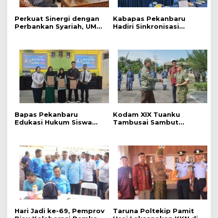
Perkuat Sinergi dengan
Kabapas Pekanbaru
Perbankan Syariah, UMRI
Hadiri Sinkronisasi
dan Bank Syariah
Penguatan Peran PK dan
Nasional Jajaki Kerja
Penyuluh Hukum Dukung
Sama Pembiayaan untuk
Keadilan Restoratif
Pegawai
Bapas Pekanbaru
Kodam XIX Tuanku
Edukasi Hukum Siswa
Tambusai Sambut
dalam Kampanye
Kunjungan Kerja Menhan
Perlindungan
RI ke Yonif TP 952/Imam
Perempuan dan Anak
Bulqin dan Yonif TP
898/Pancalang Cakti
‎Hari Jadi ke-69, Pemprov
Taruna Poltekip Pamit