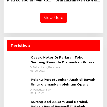
Riau Kolaborasi Pemkot
Usai Laksanakan KKN di
Pekanbaru Gelar CKG di
Lapas Pekanbaru
Stadion Utama
View More
Peristiwa
Gasak Motor Di Parkiran Toko,
Seorang Pemuda Diamankan Polsek
Bukit Raya
Di Pekanbaru, Peristiwa
Mei 20, 2023
Pelaku Persetubuhan Anak di Bawah
Umur diamankan oleh tim Opsnal
Polsek Tualang-Polres Siak-Polda Riau
Di Peristiwa, Siak
Mei 19, 2023
Kurang dari 24 Jam Usai Beraksi,
Pelaku Begal Berhasil Di Bekuk