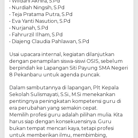
• Wildani Akhira, S.Pd
b
• Nurdiah Ningsih, S.Pd
a
• Teja Pratama Putra, S.Pd
l
• Eva Yanti Nasution, S.Pd
i
• Nurjanah, S.Pd
H
• Fahrurzil Ilham, S.Pd
a
k
• Diajeng Claudia Pahlawan, S.Pd
i
k
Usai upacara internal, kegiatan dilanjutkan
a
dengan penampilan siswa-siswi OSIS, sebelum
t
berpindah ke Lapangan Siti Payung SMA Negeri
d
8 Pekanbaru untuk agenda puncak.
a
n
Dalam sambutannya di lapangan, Plt Kepala
K
Sekolah Sulismayati, S.Si., M.Si menekankan
e
pentingnya peningkatan kompetensi guru di
m
era perubahan yang semakin cepat.
u
Memilih profesi guru adalah pilihan mulia. Kita
l
i
harus siap dengan konsekuensinya. Guru
a
bukan tempat mencari kaya, tetapi profesi
a
untuk memberikan ilmu, membimbing,