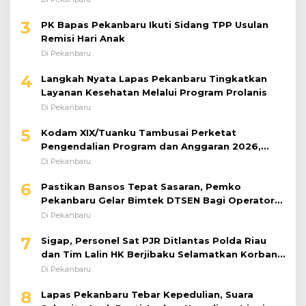
3
PK Bapas Pekanbaru Ikuti Sidang TPP Usulan
Remisi Hari Anak
Di Pekanbaru
4
Langkah Nyata Lapas Pekanbaru Tingkatkan
Layanan Kesehatan Melalui Program Prolanis
Di Pekanbaru
5
Kodam XIX/Tuanku Tambusai Perketat
Pengendalian Program dan Anggaran 2026,
Pastikan Kinerja Tepat Sasaran
Di Pekanbaru
6
Pastikan Bansos Tepat Sasaran, Pemko
Pekanbaru Gelar Bimtek DTSEN Bagi Operator
Puskessos
Di Pekanbaru
7
Sigap, Personel Sat PJR Ditlantas Polda Riau
dan Tim Lalin HK Berjibaku Selamatkan Korban
Kecelakaan di Tol Pekanbaru–Dumai
Di Pekanbaru
8
Lapas Pekanbaru Tebar Kepedulian, Suara