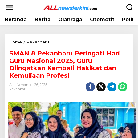
L
e
w
Beranda
Berita
Olahraga
Otomotif
Politi
a
t
i
k
Home
/
Pekanbaru
S
e
M
k
SMAN 8 Pekanbaru Peringati Hari
A
o
Guru Nasional 2025, Guru
N
n
8
Diingatkan Kembali Hakikat dan
t
P
Kemuliaan Profesi
e
e
n
All
November 26, 2025
k
Pekanbaru
a
n
b
a
r
u
P
e