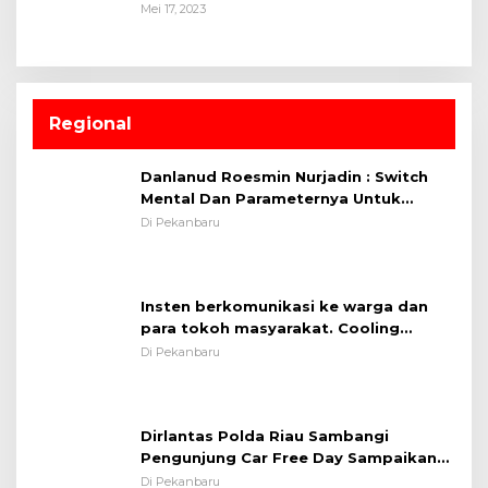
Mei 17, 2023
Regional
Danlanud Roesmin Nurjadin : Switch
Mental Dan Parameternya Untuk
Melaksanakan ✈
Di Pekanbaru
Insten berkomunikasi ke warga dan
para tokoh masyarakat. Cooling
System OMP LK ²024 Polsek Rumbai,
Di Pekanbaru
Kapolsek Iptu SAID ; Tekankan
Pentingnya Memelihara dan Menjaga
Situasi Kondusif
Dirlantas Polda Riau Sambangi
Pengunjung Car Free Day Sampaikan
Pesan Edukasi Kamtibmas &
Di Pekanbaru