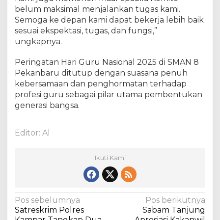
belum maksimal menjalankan tugas kami.
Semoga ke depan kami dapat bekerja lebih baik
sesuai ekspektasi, tugas, dan fungsi,”
ungkapnya.
Peringatan Hari Guru Nasional 2025 di SMAN 8
Pekanbaru ditutup dengan suasana penuh
kebersamaan dan penghormatan terhadap
profesi guru sebagai pilar utama pembentukan
generasi bangsa.
Editor: Al
Ikuti Kami
N
Pos sebelumnya
Pos berikutnya
Satreskrim Polres
Sabam Tanjung
a
Kampar Tangkap Dua
Apresiasi Kakanwil