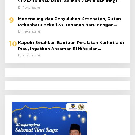
Sukacita Anak Panti Asuhan Kemuliaan Iringi
Bantuan Sosial
Di Pekanbaru
9
Mapenaling dan Penyuluhan Kesehatan, Rutan
Pekanbaru Bekali 37 Tahanan Baru dengan
Edukasi TBC, HIV, dan Bahaya Narkoba
Di Pekanbaru
10
Kapolri Serahkan Bantuan Peralatan Karhutla di
Riau, Ingatkan Ancaman El Niño dan
Prioritaskan Pencegahan
Di Pekanbaru