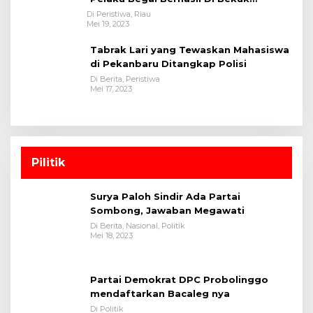
Satreskrim Polres Kuansing
Di Peristiwa, Riau
Mei 19, 2023
Tabrak Lari yang Tewaskan Mahasiswa
di Pekanbaru Ditangkap Polisi
Di Berita, Peristiwa
Mei 17, 2023
Pilitik
Surya Paloh Sindir Ada Partai
Sombong, Jawaban Megawati
Di Berita, Nasional, Politik
Mei 18, 2023
Partai Demokrat DPC Probolinggo
mendaftarkan Bacaleg nya
Di Politik