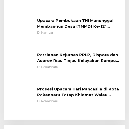
Kamseltibcarlantas
Upacara Pembukaan TNI Manunggal
Membangun Desa (TMMD) Ke-121
Kodim 0313/KPR Tahun 2024) ?
Di Kampar
Persiapan Kejurnas PPLP, Dispora dan
Asprov Riau Tinjau Kelayakan Rumput
Lapangan Sepakbola
Di Pekanbaru
Prosesi Upacara Hari Pancasila di Kota
Pekanbaru Tetap Khidmat Walau
Dalam Ruangan
Di Pekanbaru