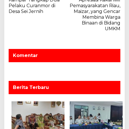
v
Pelaku Curanmor di
Pemasyarakatan Riau,
Desa Sei Jernih
Maizar, yang Gencar
i
Membina Warga
g
Binaan di Bidang
a
UMKM
s
i
p
Komentar
o
s
Berita Terbaru