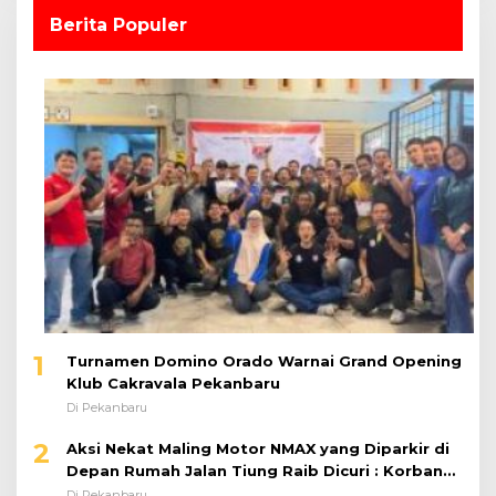
Berita Populer
1
Turnamen Domino Orado Warnai Grand Opening
Klub Cakravala Pekanbaru
Di Pekanbaru
2
Aksi Nekat Maling Motor NMAX yang Diparkir di
Depan Rumah Jalan Tiung Raib Dicuri : Korban
Minta Pelaku Ditangkap Pihak Kepolisian
Di Pekanbaru