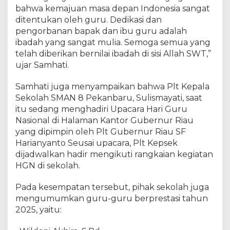
l
bahwa kemajuan masa depan Indonesia sangat
2
ditentukan oleh guru. Dedikasi dan
0
pengorbanan bapak dan ibu guru adalah
2
5
ibadah yang sangat mulia. Semoga semua yang
,
telah diberikan bernilai ibadah di sisi Allah SWT,”
G
ujar Samhati.
u
r
Samhati juga menyampaikan bahwa Plt Kepala
u
Sekolah SMAN 8 Pekanbaru, Sulismayati, saat
D
itu sedang menghadiri Upacara Hari Guru
i
Nasional di Halaman Kantor Gubernur Riau
i
yang dipimpin oleh Plt Gubernur Riau SF
n
Harianyanto Seusai upacara, Plt Kepsek
g
dijadwalkan hadir mengikuti rangkaian kegiatan
a
t
HGN di sekolah.
k
a
Pada kesempatan tersebut, pihak sekolah juga
n
mengumumkan guru-guru berprestasi tahun
K
2025, yaitu:
e
m