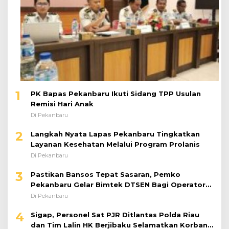
1
PK Bapas Pekanbaru Ikuti Sidang TPP Usulan
Remisi Hari Anak
Di Pekanbaru
2
Langkah Nyata Lapas Pekanbaru Tingkatkan
Layanan Kesehatan Melalui Program Prolanis
Di Pekanbaru
3
Pastikan Bansos Tepat Sasaran, Pemko
Pekanbaru Gelar Bimtek DTSEN Bagi Operator
Puskessos
Di Pekanbaru
4
Sigap, Personel Sat PJR Ditlantas Polda Riau
dan Tim Lalin HK Berjibaku Selamatkan Korban
Kecelakaan di Tol Pekanbaru–Dumai
Di Pekanbaru