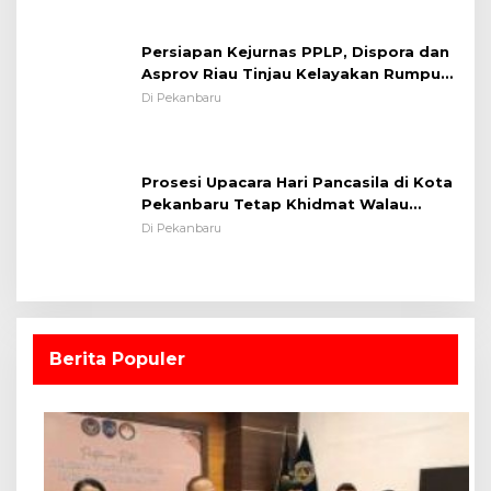
Persiapan Kejurnas PPLP, Dispora dan
Asprov Riau Tinjau Kelayakan Rumput
Lapangan Sepakbola
Di Pekanbaru
Prosesi Upacara Hari Pancasila di Kota
Pekanbaru Tetap Khidmat Walau
Dalam Ruangan
Di Pekanbaru
Berita Populer