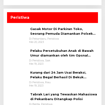
Peristiwa
Gasak Motor Di Parkiran Toko,
Seorang Pemuda Diamankan Polsek
Bukit Raya
Di Pekanbaru, Peristiwa
Mei 20, 2023
Pelaku Persetubuhan Anak di Bawah
Umur diamankan oleh tim Opsnal
Polsek Tualang-Polres Siak-Polda Riau
Di Peristiwa, Siak
Mei 19, 2023
Kurang dari 24 Jam Usai Beraksi,
Pelaku Begal Berhasil Di Bekuk
Satreskrim Polres Kuansing
Di Peristiwa, Riau
Mei 19, 2023
Tabrak Lari yang Tewaskan Mahasiswa
di Pekanbaru Ditangkap Polisi
Di Berita, Peristiwa