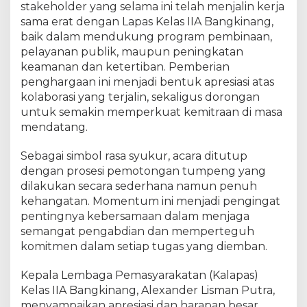
stakeholder yang selama ini telah menjalin kerja
a
sama erat dengan Lapas Kelas IIA Bangkinang,
n
g
baik dalam mendukung program pembinaan,
a
pelayanan publik, maupun peningkatan
t
keamanan dan ketertiban. Pemberian
S
penghargaan ini menjadi bentuk apresiasi atas
a
kolaborasi yang terjalin, sekaligus dorongan
t
untuk semakin memperkuat kemitraan di masa
u
mendatang.
P
e
Sebagai simbol rasa syukur, acara ditutup
n
dengan prosesi pemotongan tumpeng yang
g
dilakukan secara sederhana namun penuh
a
b
kehangatan. Momentum ini menjadi pengingat
d
pentingnya kebersamaan dalam menjaga
i
semangat pengabdian dan memperteguh
a
komitmen dalam setiap tugas yang diemban.
n
Kepala Lembaga Pemasyarakatan (Kalapas)
Kelas IIA Bangkinang, Alexander Lisman Putra,
menyampaikan apresiasi dan harapan besar