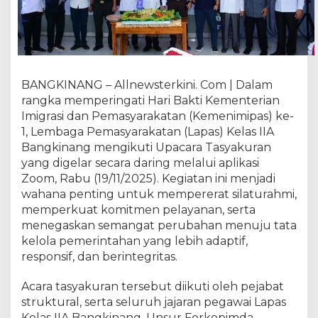
k
t
i
K
e
m
BANGKINANG – Allnewsterkini. Com | Dalam
e
rangka memperingati Hari Bakti Kementerian
n
Imigrasi dan Pemasyarakatan (Kemenimipas) ke-
i
1, Lembaga Pemasyarakatan (Lapas) Kelas IIA
m
Bangkinang mengikuti Upacara Tasyakuran
i
p
yang digelar secara daring melalui aplikasi
a
Zoom, Rabu (19/11/2025). Kegiatan ini menjadi
s
wahana penting untuk mempererat silaturahmi,
K
memperkuat komitmen pelayanan, serta
e
menegaskan semangat perubahan menuju tata
-
kelola pemerintahan yang lebih adaptif,
1
responsif, dan berintegritas.
,
L
Acara tasyakuran tersebut diikuti oleh pejabat
a
struktural, serta seluruh jajaran pegawai Lapas
p
Kelas IIA Bangkinang. Unsur Forkopimda