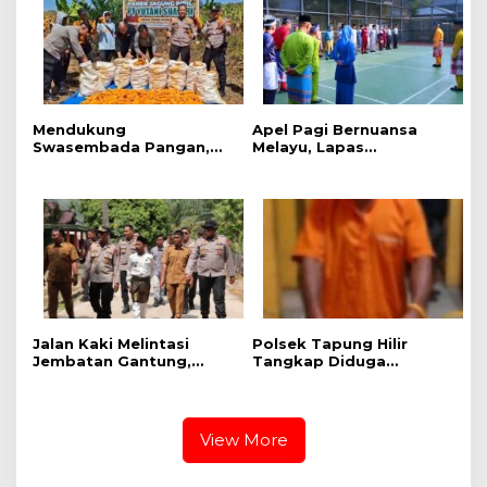
Mendukung
Apel Pagi Bernuansa
Swasembada Pangan,
Melayu, Lapas
Polsek Kampar Kiri Hilir
Bangkinang Bangun
Pantau Panen Jagung di
Semangat Kebersamaan
Lahan PT Yutani Suadiri
Sambut HUT RI dan HUT
Provinsi Riau
Jalan Kaki Melintasi
Polsek Tapung Hilir
Jembatan Gantung,
Tangkap Diduga
Kapolres Kampar Cek
Pengedar Narkoba di
Kesiapan Lokasi
Desa Kota Bangun
Ekspedisi Merah Putih
Presisi
View More