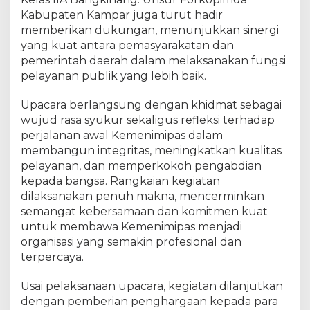
a
s
Kabupaten Kampar juga turut hadir
B
memberikan dukungan, menunjukkan sinergi
a
yang kuat antara pemasyarakatan dan
n
pemerintah daerah dalam melaksanakan fungsi
g
pelayanan publik yang lebih baik.
k
i
Upacara berlangsung dengan khidmat sebagai
n
wujud rasa syukur sekaligus refleksi terhadap
a
perjalanan awal Kemenimipas dalam
n
membangun integritas, meningkatkan kualitas
g
pelayanan, dan memperkokoh pengabdian
T
e
kepada bangsa. Rangkaian kegiatan
g
dilaksanakan penuh makna, mencerminkan
u
semangat kebersamaan dan komitmen kuat
h
untuk membawa Kemenimipas menjadi
k
organisasi yang semakin profesional dan
a
terpercaya.
n
S
Usai pelaksanaan upacara, kegiatan dilanjutkan
e
dengan pemberian penghargaan kepada para
m