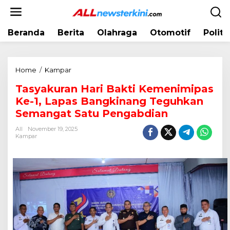
L
e
w
Beranda
Berita
Olahraga
Otomotif
Politi
a
t
i
k
Home
/
Kampar
T
e
a
k
Tasyakuran Hari Bakti Kemenimipas
s
o
Ke-1, Lapas Bangkinang Teguhkan
y
n
a
Semangat Satu Pengabdian
t
k
e
All
November 19, 2025
u
Kampar
n
r
a
n
H
a
r
i
B
a