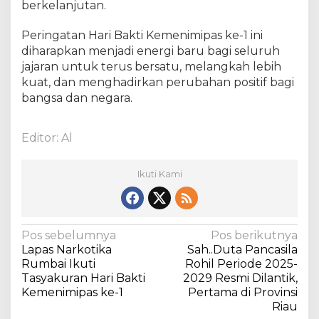
berkelanjutan.
Peringatan Hari Bakti Kemenimipas ke-1 ini
diharapkan menjadi energi baru bagi seluruh
jajaran untuk terus bersatu, melangkah lebih
kuat, dan menghadirkan perubahan positif bagi
bangsa dan negara.
Editor: Al
Ikuti Kami
N
Pos sebelumnya
Pos berikutnya
Lapas Narkotika
Sah..Duta Pancasila
a
Rumbai Ikuti
Rohil Periode 2025-
v
Tasyakuran Hari Bakti
2029 Resmi Dilantik,
Kemenimipas ke-1
Pertama di Provinsi
i
Riau
g