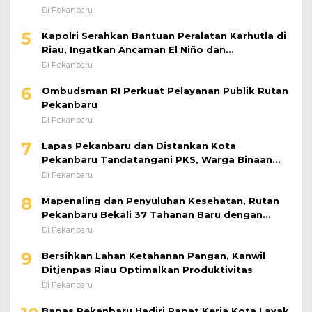
5
Kapolri Serahkan Bantuan Peralatan Karhutla di
Riau, Ingatkan Ancaman El Niño dan
Prioritaskan Pencegahan
Di Pekanbaru
6
Ombudsman RI Perkuat Pelayanan Publik Rutan
Pekanbaru
Di Pekanbaru
7
Lapas Pekanbaru dan Distankan Kota
Pekanbaru Tandatangani PKS, Warga Binaan
Dibekali Keterampilan Peternakan Ayam Petelur
Di Pekanbaru
8
Mapenaling dan Penyuluhan Kesehatan, Rutan
Pekanbaru Bekali 37 Tahanan Baru dengan
Edukasi TBC, HIV, dan Bahaya Narkoba
Di Pekanbaru
9
Bersihkan Lahan Ketahanan Pangan, Kanwil
Ditjenpas Riau Optimalkan Produktivitas
Di Pekanbaru
10
Bapas Pekanbaru Hadiri Rapat Kerja Kota Layak
Anak 2026 Bahas Penanganan ABH