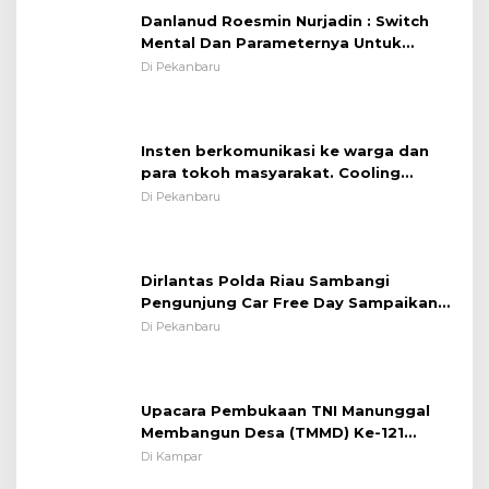
Mental Dan Parameternya Untuk
Melaksanakan ✈
Di Pekanbaru
Insten berkomunikasi ke warga dan
para tokoh masyarakat. Cooling
System OMP LK ²024 Polsek Rumbai,
Di Pekanbaru
Kapolsek Iptu SAID ; Tekankan
Pentingnya Memelihara dan Menjaga
Situasi Kondusif
Dirlantas Polda Riau Sambangi
Pengunjung Car Free Day Sampaikan
Pesan Edukasi Kamtibmas &
Di Pekanbaru
Kamseltibcarlantas
Upacara Pembukaan TNI Manunggal
Membangun Desa (TMMD) Ke-121
Kodim 0313/KPR Tahun 2024) ?
Di Kampar