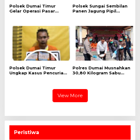
Polsek Dumai Timur
Polsek Sungai Sembilan
Gelar Operasi Pasar
Panen Jagung Pipil
Pangan Murah, 1 Ton
Dukung Program
Beras SPHP Terdistribusi
Nasional Ketahanan
untuk Masyarakat
Pangan Kuartal II Tahun
2026
Polsek Dumai Timur
Polres Dumai Musnahkan
Ungkap Kasus Pencurian
30,80 Kilogram Sabu
Perhiasan Emas, Pelaku
Jaringan Internasional,
Berhasil Diamankan
Selamatkan Lebih dari
Kurang dari Sehari
155 Ribu Jiwa
View More
Peristiwa