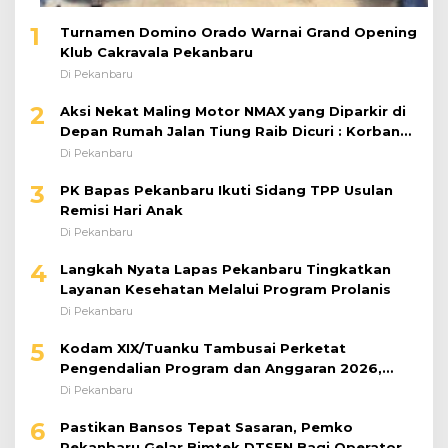
1
Turnamen Domino Orado Warnai Grand Opening
Klub Cakravala Pekanbaru
Di Pekanbaru
2
Aksi Nekat Maling Motor NMAX yang Diparkir di
Depan Rumah Jalan Tiung Raib Dicuri : Korban
Minta Pelaku Ditangkap Pihak Kepolisian
Di Pekanbaru
3
PK Bapas Pekanbaru Ikuti Sidang TPP Usulan
Remisi Hari Anak
Di Pekanbaru
4
Langkah Nyata Lapas Pekanbaru Tingkatkan
Layanan Kesehatan Melalui Program Prolanis
Di Pekanbaru
5
Kodam XIX/Tuanku Tambusai Perketat
Pengendalian Program dan Anggaran 2026,
Pastikan Kinerja Tepat Sasaran
Di Pekanbaru
6
Pastikan Bansos Tepat Sasaran, Pemko
Pekanbaru Gelar Bimtek DTSEN Bagi Operator