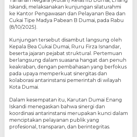
Tahanan Negara (Rutan) Kelas IIB Dumai, Enang
K
u
Iskandi, melaksanakan kunjungan silaturahmi
n
ke Kantor Pengawasan dan Pelayanan Bea dan
j
Cukai Tipe Madya Pabean B Dumai, pada Rabu
u
(8/10/2025).
n
g
Kunjungan tersebut disambut langsung oleh
i
Kepala Bea Cukai Dumai, Ruru Firza Isnandar,
K
beserta jajaran pejabat struktural. Pertemuan
a
berlangsung dalam suasana hangat dan penuh
n
keakraban, dengan pembahasan yang berfokus
t
pada upaya memperkuat sinergitas dan
o
r
kolaborasi antarinstansi pemerintah di wilayah
B
Kota Dumai.
e
a
Dalam kesempatan itu, Karutan Dumai Enang
C
Iskandi menegaskan bahwa sinergi dan
u
koordinasi antarinstansi merupakan kunci dalam
k
menciptakan pelayanan publik yang
a
profesional, transparan, dan berintegritas.
i
D