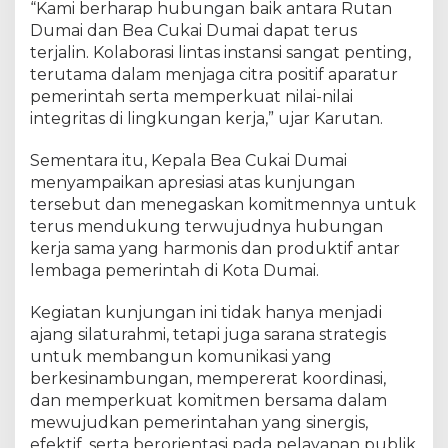
“Kami berharap hubungan baik antara Rutan
u
Dumai dan Bea Cukai Dumai dapat terus
m
terjalin. Kolaborasi lintas instansi sangat penting,
a
i
terutama dalam menjaga citra positif aparatur
pemerintah serta memperkuat nilai-nilai
integritas di lingkungan kerja,” ujar Karutan.
Sementara itu, Kepala Bea Cukai Dumai
menyampaikan apresiasi atas kunjungan
tersebut dan menegaskan komitmennya untuk
terus mendukung terwujudnya hubungan
kerja sama yang harmonis dan produktif antar
lembaga pemerintah di Kota Dumai.
Kegiatan kunjungan ini tidak hanya menjadi
ajang silaturahmi, tetapi juga sarana strategis
untuk membangun komunikasi yang
berkesinambungan, mempererat koordinasi,
dan memperkuat komitmen bersama dalam
mewujudkan pemerintahan yang sinergis,
efektif, serta berorientasi pada pelayanan publik