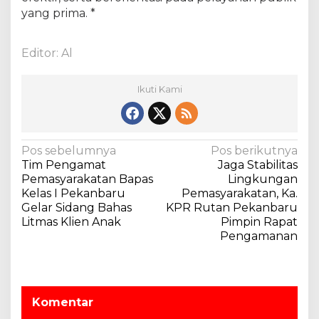
yang prima. *
Editor: Al
Ikuti Kami
N
Pos sebelumnya
Pos berikutnya
Tim Pengamat
Jaga Stabilitas
a
Pemasyarakatan Bapas
Lingkungan
v
Kelas I Pekanbaru
Pemasyarakatan, Ka.
Gelar Sidang Bahas
KPR Rutan Pekanbaru
i
Litmas Klien Anak
Pimpin Rapat
g
Pengamanan
a
s
i
Komentar
p