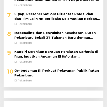
Puskessos
Di Pekanbaru
7
Sigap, Personel Sat PJR Ditlantas Polda Riau
dan Tim Lalin HK Berjibaku Selamatkan Korban
Kecelakaan di Tol Pekanbaru–Dumai
Di Pekanbaru
8
Mapenaling dan Penyuluhan Kesehatan, Rutan
Pekanbaru Bekali 37 Tahanan Baru dengan
Edukasi TBC, HIV, dan Bahaya Narkoba
Di Pekanbaru
9
Kapolri Serahkan Bantuan Peralatan Karhutla di
Riau, Ingatkan Ancaman El Niño dan
Prioritaskan Pencegahan
Di Pekanbaru
10
Ombudsman RI Perkuat Pelayanan Publik Rutan
Pekanbaru
Di Pekanbaru