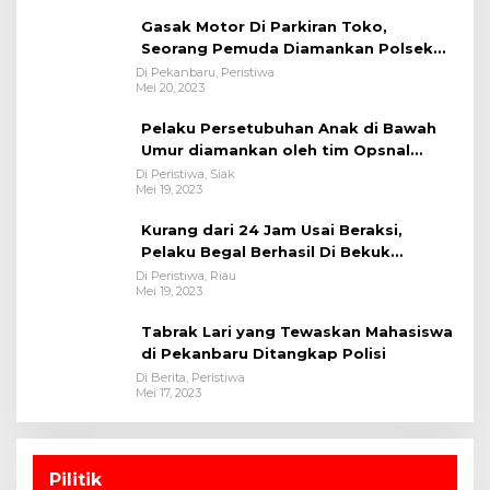
Gasak Motor Di Parkiran Toko,
Seorang Pemuda Diamankan Polsek
Bukit Raya
Di Pekanbaru, Peristiwa
Mei 20, 2023
Pelaku Persetubuhan Anak di Bawah
Umur diamankan oleh tim Opsnal
Polsek Tualang-Polres Siak-Polda Riau
Di Peristiwa, Siak
Mei 19, 2023
Kurang dari 24 Jam Usai Beraksi,
Pelaku Begal Berhasil Di Bekuk
Satreskrim Polres Kuansing
Di Peristiwa, Riau
Mei 19, 2023
Tabrak Lari yang Tewaskan Mahasiswa
di Pekanbaru Ditangkap Polisi
Di Berita, Peristiwa
Mei 17, 2023
Pilitik