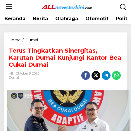
L
e
w
Beranda
Berita
Olahraga
Otomotif
Politi
a
t
i
k
Home
/
Dumai
T
e
e
k
Terus Tingkatkan Sinergitas,
r
o
Karutan Dumai Kunjungi Kantor Bea
u
n
s
Cukai Dumai
t
T
e
All
Oktober 8, 2025
i
Dumai
n
n
g
k
a
t
k
a
n
S