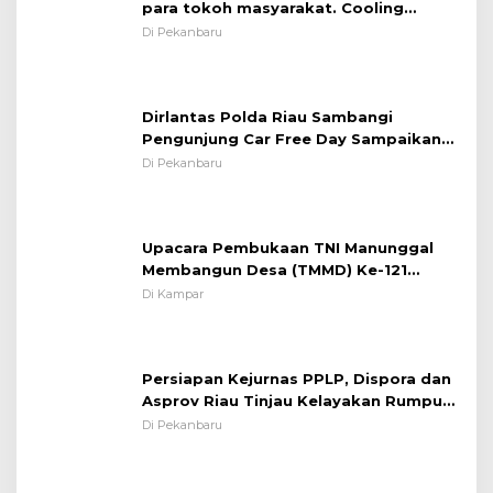
para tokoh masyarakat. Cooling
System OMP LK ²024 Polsek Rumbai,
Di Pekanbaru
Kapolsek Iptu SAID ; Tekankan
Pentingnya Memelihara dan Menjaga
Situasi Kondusif
Dirlantas Polda Riau Sambangi
Pengunjung Car Free Day Sampaikan
Pesan Edukasi Kamtibmas &
Di Pekanbaru
Kamseltibcarlantas
Upacara Pembukaan TNI Manunggal
Membangun Desa (TMMD) Ke-121
Kodim 0313/KPR Tahun 2024) ?
Di Kampar
Persiapan Kejurnas PPLP, Dispora dan
Asprov Riau Tinjau Kelayakan Rumput
Lapangan Sepakbola
Di Pekanbaru