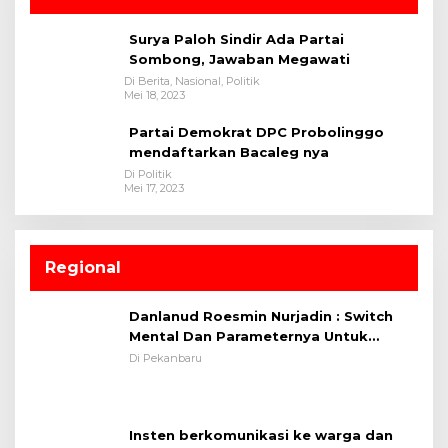
Surya Paloh Sindir Ada Partai
Sombong, Jawaban Megawati
Di Berita, Nasional, Politik
Mei 18, 2023
Partai Demokrat DPC Probolinggo
mendaftarkan Bacaleg nya
Di Politik
Mei 17, 2023
Regional
Danlanud Roesmin Nurjadin : Switch
Mental Dan Parameternya Untuk
Melaksanakan ✈
Di Pekanbaru
Insten berkomunikasi ke warga dan