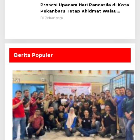
Prosesi Upacara Hari Pancasila di Kota
Pekanbaru Tetap Khidmat Walau
Dalam Ruangan
Di Pekanbaru
Berita Populer