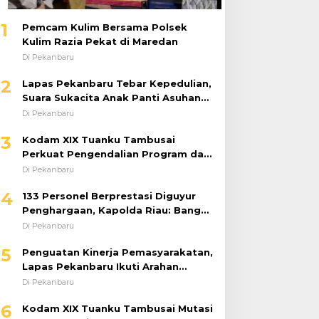
1
Pemcam Kulim Bersama Polsek
Kulim Razia Pekat di Maredan
Di Pekanbaru
2
Lapas Pekanbaru Tebar Kepedulian,
Suara Sukacita Anak Panti Asuhan
Kemuliaan Iringi Bantuan Sosial
Di Pekanbaru
3
Kodam XIX Tuanku Tambusai
Perkuat Pengendalian Program dan
Implementasi Doktrin TNI AD
Di Pekanbaru
4
133 Personel Berprestasi Diguyur
Penghargaan, Kapolda Riau: Bangun
Kepercayaan Publik dengan Karya
Di Pekanbaru
Nyata
5
Penguatan Kinerja Pemasyarakatan,
Lapas Pekanbaru Ikuti Arahan
Dirjenpas Secara Virtual
Di Pekanbaru
6
Kodam XIX Tuanku Tambusai Mutasi