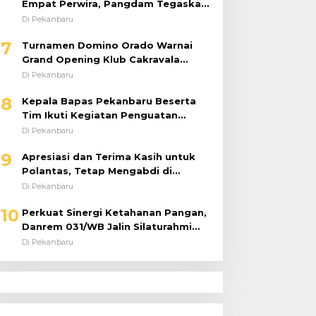
Empat Perwira, Pangdam Tegaskan
Regenerasi untuk Perkuat Kinerja
Di Pekanbaru
Satuan
7
Turnamen Domino Orado Warnai
Grand Opening Klub Cakravala
Pekanbaru
Di Pekanbaru
8
Kepala Bapas Pekanbaru Beserta
Tim Ikuti Kegiatan Penguatan
Tugas dan Fungsi serta Paparan
Di Pekanbaru
Penempatan WBP ke Lapas Terbuka
9
Apresiasi dan Terima Kasih untuk
Polantas, Tetap Mengabdi di
Tengah Guyuran Hujan
Di Pekanbaru
10
Perkuat Sinergi Ketahanan Pangan,
Danrem 031/WB Jalin Silaturahmi
dengan Pimwil Bulog Riau dan Kepri
Di Pekanbaru