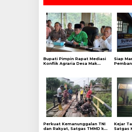
s
Bupati Pimpin Rapat Mediasi
Siap Man
Konflik Agraria Desa Mak
Pemban
Teduh dan PT Arara Abadi,
TMMD ke
Aktivitas di Lokasi Sengketa
di Mush
Dihentikan Sementara
100 Per
Perkuat Kemanunggalan TNI
Kejar T
dan Rakyat, Satgas TMMD ke-
Satgas 