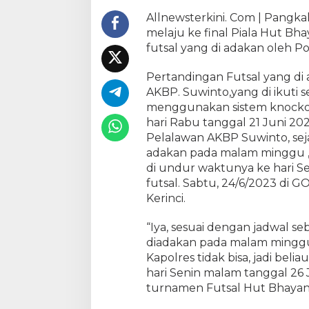
a
Allnewsterkini. Com | Pangkal
j
melaju ke final Piala Hut B
a
futsal yang di adakan oleh Po
w
a
Pertandingan Futsal yang di
l
AKBP. Suwinto,yang di ikuti 
i
F
menggunakan sistem knockou
c
hari Rabu tanggal 21 Juni 20
M
Pelalawan AKBP Suwinto, seja
e
adakan pada malam minggu ,
l
di undur waktunya ke hari Se
a
futsal. Sabtu, 24/6/2023 di
j
Kerinci.
u
k
“Iya, sesuai dengan jadwal s
e
diadakan pada malam ming
F
Kapolres tidak bisa, jadi bel
i
n
hari Senin malam tanggal 26
a
turnamen Futsal Hut Bhayangk
l