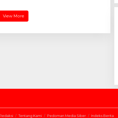
 Lembur Pengerjaan
Pembangunan MCK Dusun 1
bu Timah Pada Malam
Terus Dipacu
View More
Redaksi
Tentang Kami
Pedoman Media Siber
Indeks Berita