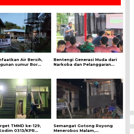
faatkan Air Bersih,
Bentengi Generasi Muda dari
gunan sumur Bor
Narkoba dan Pelanggaran
-129 Kodim 0313/KPR
Hukum, Satgas TMMD ke-129
olla Alfaizin Rampung
Kodim 0313/KPR Gelar
sen
Penyuluhan di Pangkalan
Terap
arget TMMD ke-129,
Semangat Gotong Royong
Kodim 0313/KPR
Menerobos Malam,