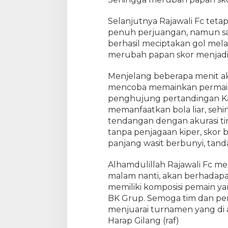
t
s
Selanjutnya Rajawali Fc tet
a
penuh perjuangan, namun sal
l
berhasil meciptakan gol mela
B
merubah papan skor menjadi 
K
G
Menjelang beberapa menit ak
r
mencoba memainkan permain
u
penghujung pertandingan Kap
p
memanfaatkan bola liar, se
tendangan dengan akurasi t
tanpa penjagaan kiper, skor 
panjang wasit berbunyi, tand
Alhamdulillah Rajawali Fc me
malam nanti, akan berhadapa
memiliki komposisi pemain y
BK Grup. Semoga tim dan pema
menjuarai turnamen yang di a
Harap Gilang (raf)