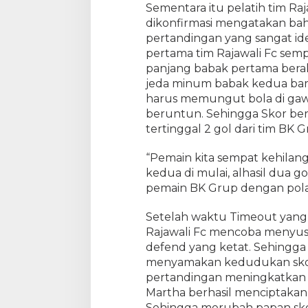
S
Sementara itu pelatih tim Ra
e
dikonfirmasi mengatakan bah
t
pertandingan yang sangat id
e
pertama tim Rajawali Fc sem
l
panjang babak pertama berakhi
a
jeda minum babak kedua baru 
h
harus memungut bola di gawa
M
beruntun. Sehingga Skor ber
e
n
tertinggal 2 gol dari tim BK G
a
k
“Pemain kita sempat kehilang
l
kedua di mulai, alhasil dua g
u
pemain BK Grup dengan pola 
k
k
Setelah waktu Timeout yang
a
Rajawali Fc mencoba menyus
n
defend yang ketat. Sehingg
T
menyamakan kedudukan skor 
i
pertandingan meningkatkan ti
m
Martha berhasil menciptakan
F
u
Sehingga merubah papan skor