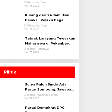
oleh tim Opsnal Polsek
Di Peristiwa, Siak
Mei 19, 2023
Tualang-Polres Siak-Polda
Riau
Kurang dari 24 Jam Usai
Beraksi, Pelaku Begal
Berhasil Di Bekuk
Di Peristiwa, Riau
Mei 19, 2023
Satreskrim Polres
Kuansing
Tabrak Lari yang Tewaskan
Mahasiswa di Pekanbaru
Ditangkap Polisi
Di Berita, Peristiwa
Mei 17, 2023
Pilitik
Surya Paloh Sindir Ada
Partai Sombong, Jawaban
Megawati
Di Berita, Nasional, Politik
Mei 18, 2023
Partai Demokrat DPC