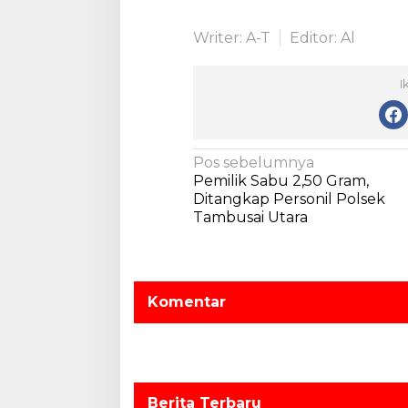
Writer: A-T
Editor: Al
I
N
Pos sebelumnya
Pemilik Sabu 2,50 Gram,
a
Ditangkap Personil Polsek
v
Tambusai Utara
i
g
a
Komentar
s
i
p
o
Berita Terbaru