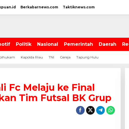
kpuan.id
Berkabarnews.com
Taktiknews.com
otif
Politik
Nasional
Pemerintah
Daerah
Re
olhukam
Kapolda Riau
TNI
Gereja
Tapung Hulu
i Fc Melaju ke Final
kan Tim Futsal BK Grup