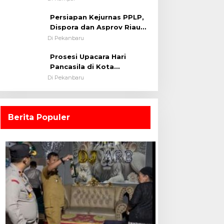
0313/KPR Tahun 2024) ?
Persiapan Kejurnas PPLP,
Dispora dan Asprov Riau
Tinjau Kelayakan Rumput
Di Pekanbaru
Lapangan Sepakbola
Prosesi Upacara Hari
Pancasila di Kota
Pekanbaru Tetap Khidmat
Di Pekanbaru
Walau Dalam Ruangan
Berita Populer