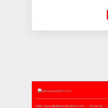
129 Kodim 0313/KPR dan
“Serbu”
Warga Gotong Royong
Rumah I
Perbaiki Jembatan Jalan Desa
Hari
Hak Cipta @allnewsterkini.com
Beranda