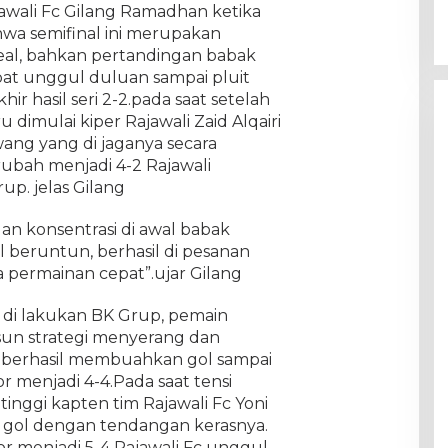
jawali Fc Gilang Ramadhan ketika
wa semifinal ini merupakan
eal, bahkan pertandingan babak
pat unggul duluan sampai pluit
r hasil seri 2-2.pada saat setelah
dimulai kiper Rajawali Zaid Alqairi
ng yang di jaganya secara
ubah menjadi 4-2 Rajawali
rup. jelas Gilang
an konsentrasi di awal babak
ol beruntun, berhasil di pesanan
permainan cepat”.ujar Gilang
 di lakukan BK Grup, pemain
un strategi menyerang dan
a berhasil membuahkan gol sampai
menjadi 4-4.Pada saat tensi
nggi kapten tim Rajawali Fc Yoni
 gol dengan tendangan kerasnya.
 menjadi 5-4 Rajawali Fc unggul.