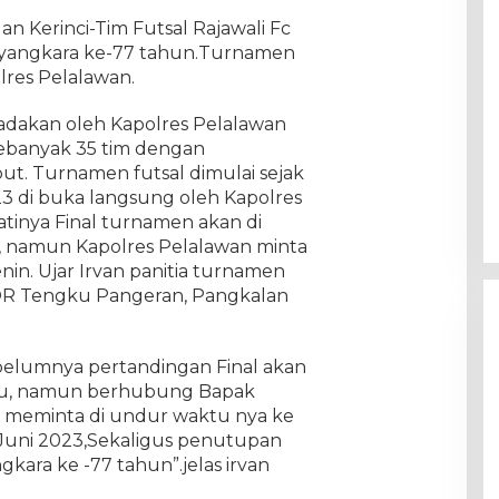
an Kerinci-Tim Futsal Rajawali Fc
hayangkara ke-77 tahun.Turnamen
lres Pelalawan.
 adakan oleh Kapolres Pelalawan
sebanyak 35 tim dengan
t. Turnamen futsal dimulai sejak
23 di buka langsung oleh Kapolres
tinya Final turnamen akan di
 namun Kapolres Pelalawan minta
nin. Ujar Irvan panitia turnamen
 GOR Tengku Pangeran, Pangkalan
ebelumnya pertandingan Final akan
gu, namun berhubung Bapak
iau meminta di undur waktu nya ke
 Juni 2023,Sekaligus penutupan
ara ke -77 tahun”.jelas irvan