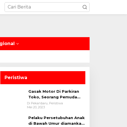
gional
Peristiwa
Gasak Motor Di Parkiran
Toko, Seorang Pemuda
Diamankan Polsek Bukit
Di Pekanbaru, Peristiwa
Mei 20, 2023
Raya
Pelaku Persetubuhan Anak
di Bawah Umur diamankan