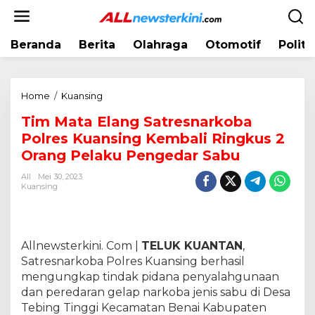
L
e
w
Beranda
Berita
Olahraga
Otomotif
Politi
a
t
i
k
Home
/
Kuansing
T
e
i
k
Tim Mata Elang Satresnarkoba
m
o
Polres Kuansing Kembali Ringkus 2
M
n
a
Orang Pelaku Pengedar Sabu
t
t
e
All
Mei 30, 2023
a
Kuansing
n
E
l
a
n
Allnewsterkini. Com |
TELUK KUANTAN
,
g
Satresnarkoba Polres Kuansing berhasil
S
mengungkap tindak pidana penyalahgunaan
a
dan peredaran gelap narkoba jenis sabu di Desa
t
Tebing Tinggi Kecamatan Benai Kabupaten
r