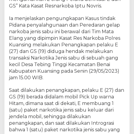
g
GS” Kata Kasat Resnarkoba Iptu Novris.
K
e
Ia menjelaskan pengungkapan Kasus tindak
m
b
Pidana penyalahgunaan dan Peredaran gelap
a
narkoba jenis sabu ini berawal dari Tim Mata
l
Elang yang dipimpin Kasat Res Narkoba Polres
i
Kuansing melakukan Penangkapan pelaku E
R
(27) dan GS (19) diduga hendak melakukan
i
transaksi Narkotika Jenis sabu di sebuah gang
n
kecil Desa Tebing Tinggi Kecamatan Benai
g
Kabupaten Kuansing pada Senin (29/05/2023)
k
jam 15.00 WIB.
u
s
Saat dilakukan penangkapan, pelaku E (27) dan
2
O
GS (19) berada didalam mobil Pick Up warna
r
Hitam, dimana saat di dekati, E membuang 1
a
(satu) paket narkotika jenis sabu keluar dari
n
jendela mobil, sehingga dilakukan
g
penangkapan, dan saat dilakukan Intrograsi
P
bahwa 1 (satu) paket narkotika jenis sabu yang
e