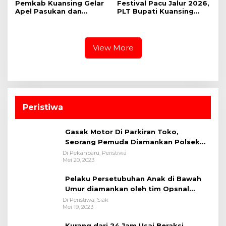
Pemkab Kuansing Gelar
Festival Pacu Jalur 2026,
Apel Pasukan dan
PLT Bupati Kuansing
Perkuat Kesiapan
Segara Aktifkan Kembali
Pengamanan Pacu Jalur
Sponsor Jalur
2026
View More
Peristiwa
Gasak Motor Di Parkiran Toko,
Seorang Pemuda Diamankan Polsek
Bukit Raya
Di Pekanbaru, Peristiwa
Mei 20, 2023
Pelaku Persetubuhan Anak di Bawah
Umur diamankan oleh tim Opsnal
Polsek Tualang-Polres Siak-Polda Riau
Di Peristiwa, Siak
Mei 19, 2023
Kurang dari 24 Jam Usai Beraksi,