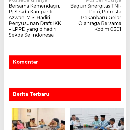
N
Pos sebelumnya
Pos berikutnya
Bersama Kemendagri,
Bagun Sinergitas TNI-
a
Pj Sekda Kampar Ir.
Polri, Polresta
v
Azwan, M.Si Hadiri
Pekanbaru Gelar
Penyusunan Draft IKK
Olahraga Bersama
i
– LPPD yang dihadiri
Kodim 0301
g
Sekda Se Indonesia
a
s
i
Komentar
p
o
s
Berita Terbaru