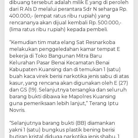
dibuang tersebut adalah milik E yang di peroleh
l
dari R Als D melalui perantara Sdr N seharga Rp.
a
400.000,- (empat ratus ribu rupiah) yang
k
rencananya akan dijual kembali Rp. 500.000,-
u
P
(lima ratus ribu rupiah) kepada pembeli.
e
n
“Kemudian tim mata elang Sat Resnarkoba
g
melakukan penggeledahan kamar tempat E
e
bekerja di Toko Bangunan Mitra Baru
d
Kelurahan Pasar Benai Kecamatan Benai
a
Kabupaten Kuansing dan di temukan 1 (satu)
r
buah kaca virek berisi narkotika jenis sabu di atas
S
kasur, yang rencana akan digunakan oleh E (27)
a
dan GS (19). Selanjutnya tersangka dan seluruh
b
barang bukti dibawa ke Mapolres Kuansing
u
guna pemeriksaan lebih lanjut,” Terang Iptu
Novris.
“Selanjutnya barang bukti (BB) diamankan
yakni 1 (satu) bungkus plastik bening berisi
butiran kristal diduga narkotika jenis shabu, 1