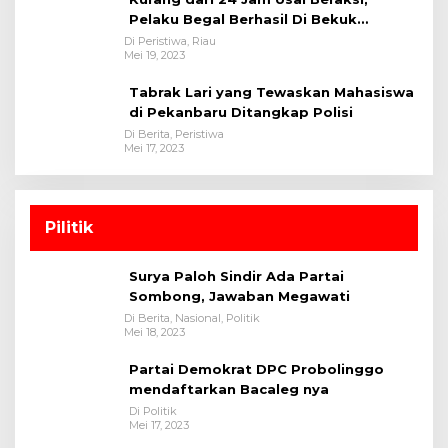
Pelaku Begal Berhasil Di Bekuk
Satreskrim Polres Kuansing
Di Peristiwa, Riau
Mei 19, 2023
Tabrak Lari yang Tewaskan Mahasiswa
di Pekanbaru Ditangkap Polisi
Di Berita, Peristiwa
Mei 17, 2023
Pilitik
Surya Paloh Sindir Ada Partai
Sombong, Jawaban Megawati
Di Berita, Nasional, Politik
Mei 18, 2023
Partai Demokrat DPC Probolinggo
mendaftarkan Bacaleg nya
Di Politik
Mei 17, 2023