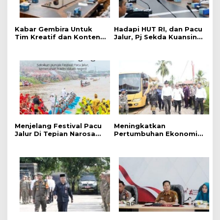
‎Kabar Gembira Untuk
Hadapi HUT RI, dan Pacu
Tim Kreatif dan Konten
Jalur, Pj Sekda Kuansing
Kreator, Festival Pacu
Kumpulkan Camat Se-
Jalur Nasional 2026
Kabupaten Kuansing
Adakan Lomba Foto dan
Video Pacu Jalur
Menjelang Festival Pacu
Meningkatkan
Jalur Di Tepian Narosa
Pertumbuhan Ekonomi
2026, Ketua Panitia
dan Event Pacu Jalur
Pelaksana Mengatakan
Tahunan, Menteri
Sudah 59 Buah Jalur Yang
Pekerjaan Umum (PU)
Mendaftar
Mengkaji Rancangan
Pembangunan Jalan Tol
Kuansing – Pekanbaru