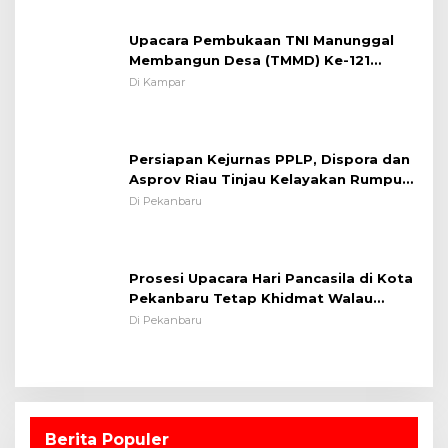
Upacara Pembukaan TNI Manunggal
Membangun Desa (TMMD) Ke-121
Kodim 0313/KPR Tahun 2024) ?
Di Kampar
Persiapan Kejurnas PPLP, Dispora dan
Asprov Riau Tinjau Kelayakan Rumput
Lapangan Sepakbola
Di Pekanbaru
Prosesi Upacara Hari Pancasila di Kota
Pekanbaru Tetap Khidmat Walau
Dalam Ruangan
Di Pekanbaru
Berita Populer