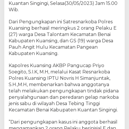
e
Kuantan Singingi, Selasa(30/05/2023) Jam 15.00
s
Wib.
n
a
Dari Pengungkapan ini Satresnarkoba Polres
r
Kuansing berhasil meringkus 2 orang Pelaku E
k
(27) warga Desa Talontam Kecamatan Benai
o
Kabupaten Kuansing, dan GS (19) warga Desa
b
Pauh Angit Hulu Kecamatan Pangean
a
Kabupaten Kuansing.
P
o
Kapolres Kuansing AKBP Pangucap Priyo
l
Soegito, S.I.K, M.H, melalui Kasat Resnarkoba
r
e
Polres Kuansing IPTU Novris H Simanjuntak,
s
S.H.,M.H, membenarkan bahwa anggotanya
K
telah melakukan pengungkapan tindak pidana
u
penyalahgunaan dan peredaran gelap narkoba
a
jenis sabu di wilayah Desa Tebing Tinggi
n
Kecamatan Benai Kabupaten Kuantan Singingi.
s
i
”Dari pengungkapan kasus ini anggota berhasil
n
mengamankan 2 orang Pelaku berinisial E dan