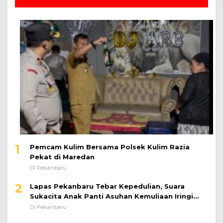
1
Pemcam Kulim Bersama Polsek Kulim Razia
Pekat di Maredan
Di Pekanbaru
2
Lapas Pekanbaru Tebar Kepedulian, Suara
Sukacita Anak Panti Asuhan Kemuliaan Iringi
Bantuan Sosial
Di Pekanbaru