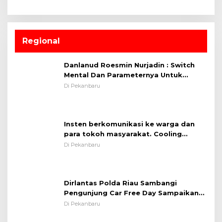
Regional
Danlanud Roesmin Nurjadin : Switch
Mental Dan Parameternya Untuk
Melaksanakan ✈
Di Pekanbaru
Insten berkomunikasi ke warga dan
para tokoh masyarakat. Cooling
System OMP LK ²024 Polsek Rumbai,
Di Pekanbaru
Kapolsek Iptu SAID ; Tekankan
Pentingnya Memelihara dan Menjaga
Situasi Kondusif
Dirlantas Polda Riau Sambangi
Pengunjung Car Free Day Sampaikan
Pesan Edukasi Kamtibmas &
Di Pekanbaru
Kamseltibcarlantas