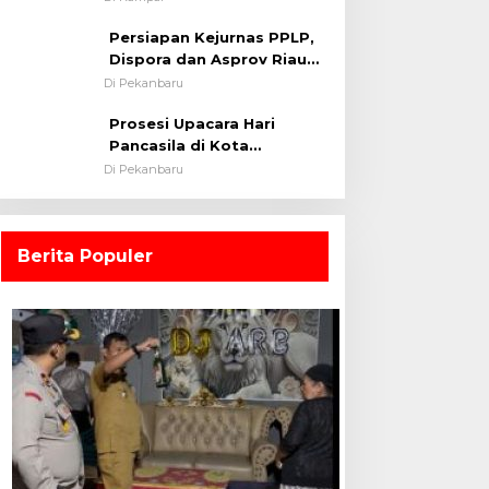
0313/KPR Tahun 2024) ?
Persiapan Kejurnas PPLP,
Dispora dan Asprov Riau
Tinjau Kelayakan Rumput
Di Pekanbaru
Lapangan Sepakbola
Prosesi Upacara Hari
Pancasila di Kota
Pekanbaru Tetap Khidmat
Di Pekanbaru
Walau Dalam Ruangan
Berita Populer