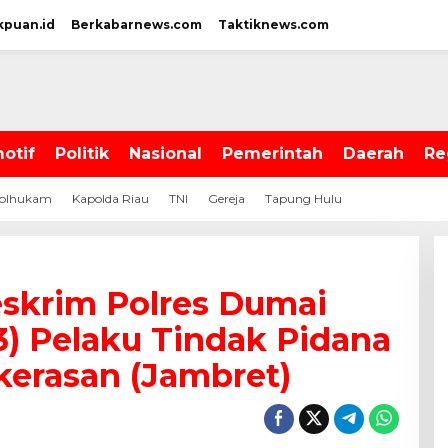
kpuan.id
Berkabarnews.com
Taktiknews.com
otif
Politik
Nasional
Pemerintah
Daerah
Re
olhukam
Kapolda Riau
TNI
Gereja
Tapung Hulu
eskrim Polres Dumai
3) Pelaku Tindak Pidana
kerasan (Jambret)