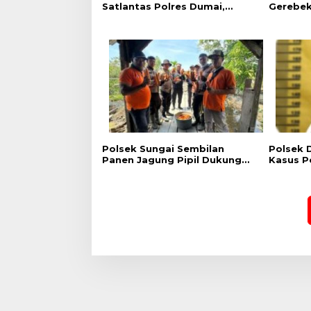
Satlantas Polres Dumai,
Gerebe
Kampanye Keselamatan
Shabu d
Berlalu Lintas Hadirkan
Paket S
Edukasi Langsung di Tengah
Transak
Masyarakat
Polsek Sungai Sembilan
Polsek 
Panen Jagung Pipil Dukung
Kasus P
Program Nasional Ketahanan
Emas, P
Pangan Kuartal II Tahun 2026
Diamank