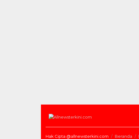
Hak Cipta @allnewsterkini.com
Beranda