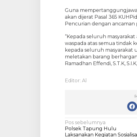
d
Guna mempertanggungjawab
a
akan dijerat Pasal 365 KUHPi
k
Pencurian dengan ancaman p
P
i
d
“Kepada seluruh masyarakat a
a
waspada atas semua tindak 
n
kepada seluruh masyarakat un
a
meletakan barang berhargan
P
Ramadhan Effendi, S.T.K, S.I.K
e
n
c
Editor: Al
u
r
I
i
a
n
d
N
a
Pos sebelumnya
n
Polsek Tapung Hulu
a
K
Laksanakan Kegiatan Sosialisa