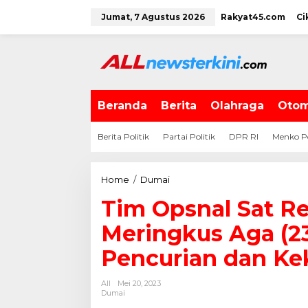
L
Jumat, 7 Agustus 2026
Rakyat45.com
Ci
e
w
a
t
i
k
e
Beranda
Berita
Olahraga
Otom
k
o
Berita Politik
Partai Politik
DPR RI
Menko P
n
t
e
Home
/
Dumai
T
n
i
Tim Opsnal Sat R
m
O
Meringkus Aga (2
p
s
Pencurian dan Ke
n
a
All
Mei 20, 2023
l
Dumai
S