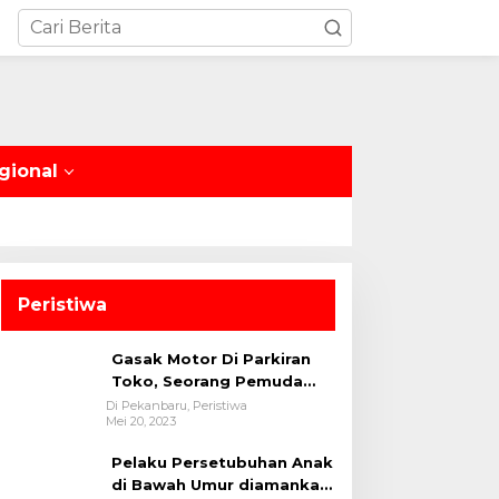
gional
Peristiwa
Gasak Motor Di Parkiran
Toko, Seorang Pemuda
Diamankan Polsek Bukit
Di Pekanbaru, Peristiwa
Mei 20, 2023
Raya
Pelaku Persetubuhan Anak
di Bawah Umur diamankan