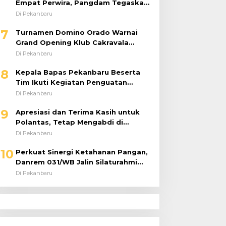
Empat Perwira, Pangdam Tegaskan
Regenerasi untuk Perkuat Kinerja
Di Pekanbaru
Satuan
7
Turnamen Domino Orado Warnai
Grand Opening Klub Cakravala
Pekanbaru
Di Pekanbaru
8
Kepala Bapas Pekanbaru Beserta
Tim Ikuti Kegiatan Penguatan
Tugas dan Fungsi serta Paparan
Di Pekanbaru
Penempatan WBP ke Lapas Terbuka
9
Apresiasi dan Terima Kasih untuk
Polantas, Tetap Mengabdi di
Tengah Guyuran Hujan
Di Pekanbaru
10
Perkuat Sinergi Ketahanan Pangan,
Danrem 031/WB Jalin Silaturahmi
dengan Pimwil Bulog Riau dan Kepri
Di Pekanbaru