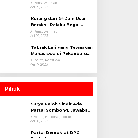
oleh tim Opsnal Polsek
Di Peristiwa, Siak
Mei 19, 2023
Tualang-Polres Siak-Polda
Riau
Kurang dari 24 Jam Usai
Beraksi, Pelaku Begal
Berhasil Di Bekuk
Di Peristiwa, Riau
Mei 19, 2023
Satreskrim Polres
Kuansing
Tabrak Lari yang Tewaskan
Mahasiswa di Pekanbaru
Ditangkap Polisi
Di Berita, Peristiwa
Mei 17, 2023
Pilitik
Surya Paloh Sindir Ada
Partai Sombong, Jawaban
Megawati
Di Berita, Nasional, Politik
Mei 18, 2023
Partai Demokrat DPC