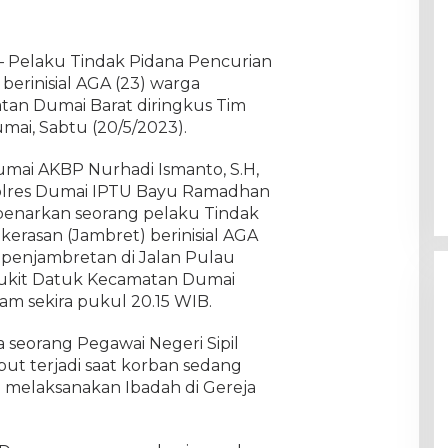
 – Pelaku Tindak Pidana Pencurian
erinisial AGA (23) warga
tan Dumai Barat diringkus Tim
mai, Sabtu (20/5/2023).
Dumai AKBP Nurhadi Ismanto, S.H,
 Polres Dumai IPTU Bayu Ramadhan
embenarkan seorang pelaku Tindak
erasan (Jambret) berinisial AGA
 penjambretan di Jalan Pulau
ukit Datuk Kecamatan Dumai
lam sekira pukul 20.15 WIB.
seorang Pegawai Negeri Sipil
but terjadi saat korban sedang
i melaksanakan Ibadah di Gereja