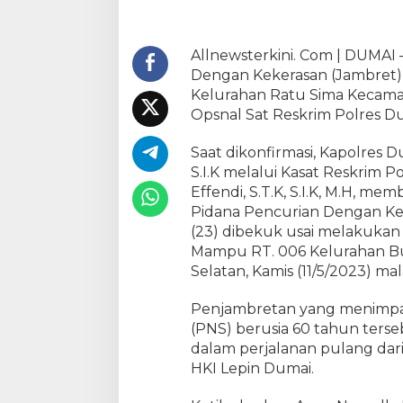
a
t
R
Allnewsterkini. Com | DUMAI
e
Dengan Kekerasan (Jambret) b
s
Kelurahan Ratu Sima Kecama
k
Opsnal Sat Reskrim Polres Du
r
i
Saat dikonfirmasi, Kapolres 
m
S.I.K melalui Kasat Reskrim
P
Effendi, S.T.K, S.I.K, M.H, m
o
l
Pidana Pencurian Dengan Kek
r
(23) dibekuk usai melakukan
e
Mampu RT. 006 Kelurahan B
s
Selatan, Kamis (11/5/2023) ma
D
u
Penjambretan yang menimpa 
m
(PNS) berusia 60 tahun terse
a
dalam perjalanan pulang dar
i
HKI Lepin Dumai.
M
e