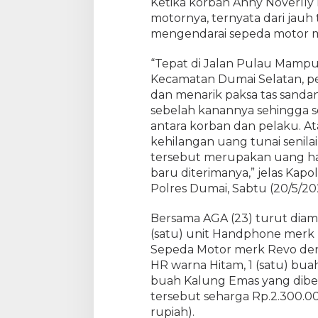
Ketika korban Anny Noverll
r
motornya, ternyata dari jauh 
i
n
mengendarai sepeda motor 
g
k
“Tepat di Jalan Pulau Mamp
u
Kecamatan Dumai Selatan, p
s
dan menarik paksa tas sanda
A
sebelah kanannya sehingga se
g
antara korban dan pelaku. At
a
kehilangan uang tunai senila
(
tersebut merupakan uang has
2
baru diterimanya,” jelas Kap
3
Polres Dumai, Sabtu (20/5/20
)
P
e
Bersama AGA (23) turut diam
l
(satu) unit Handphone merk R
a
Sepeda Motor merk Revo den
k
HR warna Hitam, 1 (satu) buah
u
buah Kalung Emas yang dibel
T
tersebut seharga Rp.2.300.000
i
rupiah).
n