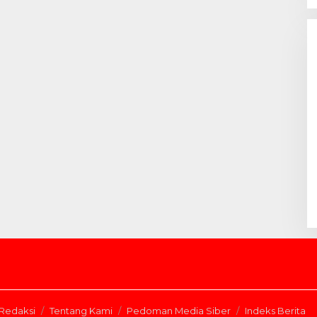
Redaksi
Tentang Kami
Pedoman Media Siber
Indeks Berita