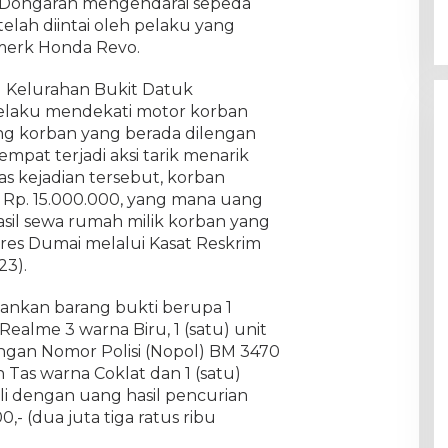
y Dongaran mengendarai sepeda
telah diintai oleh pelaku yang
merk Honda Revo.
u Kelurahan Bukit Datuk
elaku mendekati motor korban
ng korban yang berada dilengan
mpat terjadi aksi tarik menarik
as kejadian tersebut, korban
i Rp. 15.000.000, yang mana uang
il sewa rumah milik korban yang
olres Dumai melalui Kasat Reskrim
23).
ankan barang bukti berupa 1
ealme 3 warna Biru, 1 (satu) unit
gan Nomor Polisi (Nopol) BM 3470
 Tas warna Coklat dan 1 (satu)
i dengan uang hasil pencurian
,- (dua juta tiga ratus ribu