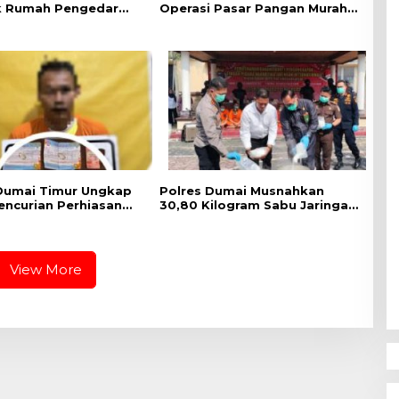
k Rumah Pengedar
Operasi Pasar Pangan Murah,
i bukit Kapur, Delapan
1 Ton Beras SPHP Terdistribusi
habu dan Alat
untuk Masyarakat
si Diamankan
Dumai Timur Ungkap
Polres Dumai Musnahkan
encurian Perhiasan
30,80 Kilogram Sabu Jaringan
elaku Berhasil
Internasional, Selamatkan
an Kurang dari Sehari
Lebih dari 155 Ribu Jiwa
View More