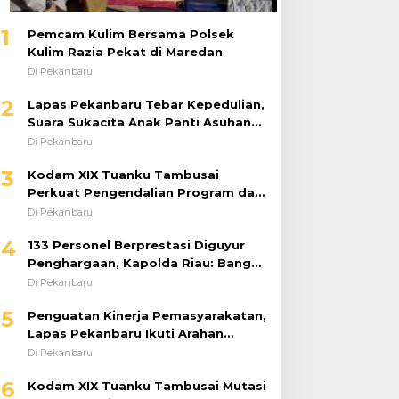
1
Pemcam Kulim Bersama Polsek
Kulim Razia Pekat di Maredan
Di Pekanbaru
2
Lapas Pekanbaru Tebar Kepedulian,
Suara Sukacita Anak Panti Asuhan
Kemuliaan Iringi Bantuan Sosial
Di Pekanbaru
3
Kodam XIX Tuanku Tambusai
Perkuat Pengendalian Program dan
Implementasi Doktrin TNI AD
Di Pekanbaru
4
133 Personel Berprestasi Diguyur
Penghargaan, Kapolda Riau: Bangun
Kepercayaan Publik dengan Karya
Di Pekanbaru
Nyata
5
Penguatan Kinerja Pemasyarakatan,
Lapas Pekanbaru Ikuti Arahan
Dirjenpas Secara Virtual
Di Pekanbaru
6
Kodam XIX Tuanku Tambusai Mutasi