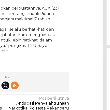
kan perbuatannya, AGA (23)
dana tentang Tindak Pidana
enjara maksimal 7 tahun.
gar selalu berhati-hati dan
kejahatan, kami menghimbau
tuk lebih hati-hati dalam
ya,” pungkas IPTU Bayu
, M.H.
kuti Kami
Pos berikutnya
Antisipasi Penyalahgunaan
si
Narkotika, Polresta Pekanbaru