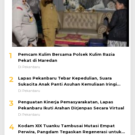
1
Pemcam Kulim Bersama Polsek Kulim Razia
Pekat di Maredan
Di Pekanbaru
2
Lapas Pekanbaru Tebar Kepedulian, Suara
Sukacita Anak Panti Asuhan Kemuliaan Iringi
Bantuan Sosial
Di Pekanbaru
3
Penguatan Kinerja Pemasyarakatan, Lapas
Pekanbaru Ikuti Arahan Dirjenpas Secara Virtual
Di Pekanbaru
4
Kodam XIX Tuanku Tambusai Mutasi Empat
Perwira, Pangdam Tegaskan Regenerasi untuk
Perkuat Kinerja Satuan
Di Pekanbaru
5
Turnamen Domino Orado Warnai Grand Opening
Klub Cakravala Pekanbaru