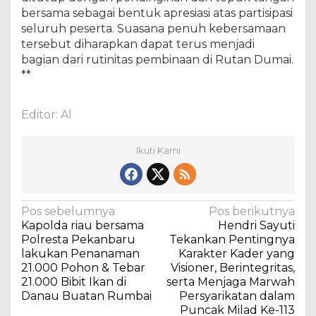
bersama sebagai bentuk apresiasi atas partisipasi
seluruh peserta. Suasana penuh kebersamaan
tersebut diharapkan dapat terus menjadi
bagian dari rutinitas pembinaan di Rutan Dumai.
**
Editor: Al
Ikuti Kami
N
Pos sebelumnya
Pos berikutnya
Kapolda riau bersama
Hendri Sayuti
a
Polresta Pekanbaru
Tekankan Pentingnya
v
lakukan Penanaman
Karakter Kader yang
21.000 Pohon & Tebar
Visioner, Berintegritas,
i
21.000 Bibit Ikan di
serta Menjaga Marwah
g
Danau Buatan Rumbai
Persyarikatan dalam
a
Puncak Milad Ke-113