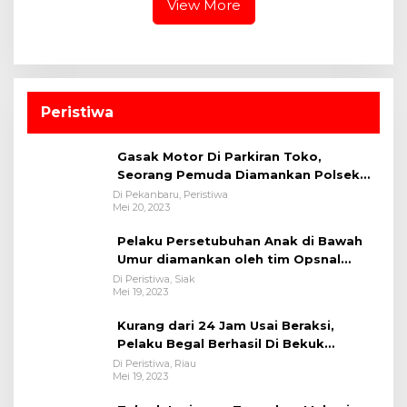
View More
Peristiwa
Gasak Motor Di Parkiran Toko,
Seorang Pemuda Diamankan Polsek
Bukit Raya
Di Pekanbaru, Peristiwa
Mei 20, 2023
Pelaku Persetubuhan Anak di Bawah
Umur diamankan oleh tim Opsnal
Polsek Tualang-Polres Siak-Polda Riau
Di Peristiwa, Siak
Mei 19, 2023
Kurang dari 24 Jam Usai Beraksi,
Pelaku Begal Berhasil Di Bekuk
Satreskrim Polres Kuansing
Di Peristiwa, Riau
Mei 19, 2023