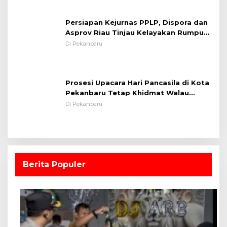
Lapangan Sepakbola
Di Pekanbaru
Prosesi Upacara Hari Pancasila di Kota
Pekanbaru Tetap Khidmat Walau
Dalam Ruangan
Di Pekanbaru
Berita Populer