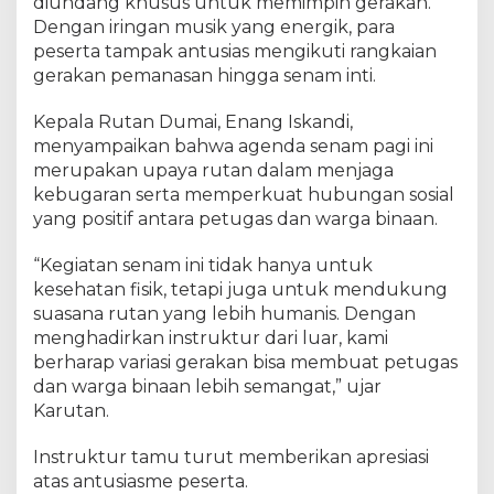
r
diundang khusus untuk memimpin gerakan.
s
Dengan iringan musik yang energik, para
a
peserta tampak antusias mengikuti rangkaian
m
gerakan pemanasan hingga senam inti.
a
d
Kepala Rutan Dumai, Enang Iskandi,
i
menyampaikan bahwa agenda senam pagi ini
R
merupakan upaya rutan dalam menjaga
u
kebugaran serta memperkuat hubungan sosial
t
yang positif antara petugas dan warga binaan.
a
n
“Kegiatan senam ini tidak hanya untuk
D
u
kesehatan fisik, tetapi juga untuk mendukung
m
suasana rutan yang lebih humanis. Dengan
a
menghadirkan instruktur dari luar, kami
i
berharap variasi gerakan bisa membuat petugas
dan warga binaan lebih semangat,” ujar
Karutan.
Instruktur tamu turut memberikan apresiasi
atas antusiasme peserta.