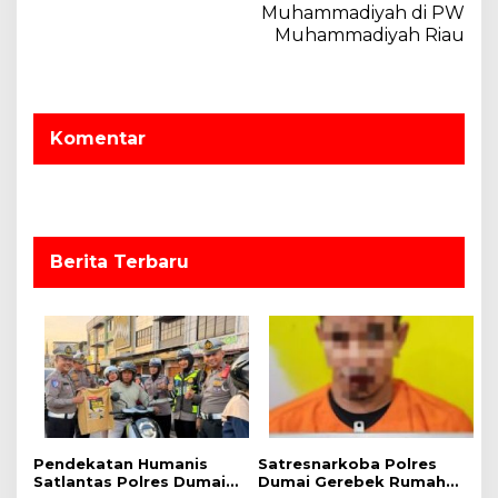
Muhammadiyah di PW
s
Muhammadiyah Riau
i
p
o
Komentar
s
Berita Terbaru
Pendekatan Humanis
Satresnarkoba Polres
Satlantas Polres Dumai,
Dumai Gerebek Rumah