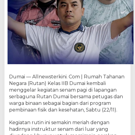
t
J
i
w
a
d
e
n
g
a
n
S
e
Dumai — Allnewsterkini. Com | Rumah Tahanan
n
Negara (Rutan) Kelas IIB Dumai kembali
a
menggelar kegiatan senam pagi di lapangan
m
serbaguna Rutan Dumai bersama petugas dan
P
warga binaan sebagai bagian dari program
a
pembinaan fisik dan kesehatan, Sabtu (22/11).
g
i
Kegiatan rutin ini semakin meriah dengan
B
hadirnya instruktur senam dari luar yang
e