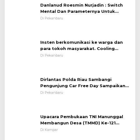
Danlanud Roesmin Nurjadin : Switch
Mental Dan Parameternya Untuk
Melaksanakan ✈
Di Pekanbaru
Insten berkomunikasi ke warga dan
para tokoh masyarakat. Cooling
System OMP LK ²024 Polsek Rumbai,
Di Pekanbaru
Kapolsek Iptu SAID ; Tekankan
Pentingnya Memelihara dan Menjaga
Situasi Kondusif
Dirlantas Polda Riau Sambangi
Pengunjung Car Free Day Sampaikan
Pesan Edukasi Kamtibmas &
Di Pekanbaru
Kamseltibcarlantas
Upacara Pembukaan TNI Manunggal
Membangun Desa (TMMD) Ke-121
Kodim 0313/KPR Tahun 2024) ?
Di Kampar
Persiapan Kejurnas PPLP, Dispora dan
Asprov Riau Tinjau Kelayakan Rumput