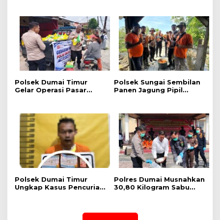
Kampanye Keselamatan
Pengedar Shabu di bukit
Berlalu Lintas Hadirkan
Kapur, Delapan Paket
Edukasi Langsung di
Shabu dan Alat
Tengah Masyarakat
Transaksi Diamankan
Polsek Dumai Timur
Polsek Sungai Sembilan
Gelar Operasi Pasar
Panen Jagung Pipil
Pangan Murah, 1 Ton
Dukung Program
Beras SPHP Terdistribusi
Nasional Ketahanan
untuk Masyarakat
Pangan Kuartal II Tahun
2026
Polsek Dumai Timur
Polres Dumai Musnahkan
Ungkap Kasus Pencurian
30,80 Kilogram Sabu
Perhiasan Emas, Pelaku
Jaringan Internasional,
Berhasil Diamankan
Selamatkan Lebih dari
Kurang dari Sehari
155 Ribu Jiwa