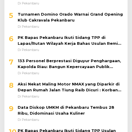
Di Pekanbaru
6
PK Bapas Pekanbaru Ikuti Sidang TPP di
Lapas/Rutan Wilayah Kerja Bahas Usulan Remisi
Umum Jelang Hari Kemerdekaan
Di Pekanbaru
7
133 Personel Berprestasi Diguyur Penghargaan,
Kapolda Riau: Bangun Kepercayaan Publik
dengan Karya Nyata
Di Pekanbaru
8
Aksi Nekat Maling Motor NMAX yang Diparkir di
Depan Rumah Jalan Tiung Raib Dicuri : Korban
Minta Pelaku Ditangkap Pihak Kepolisian
Di Pekanbaru
9
Data Diskop UMKM di Pekanbaru Tembus 28
Ribu, Didominasi Usaha Kuliner
Di Pekanbaru
10
PK Bapas Pekanbaru Ikuti Sidang TPP Usulan
Remisi Hari Anak
Di Pekanbaru