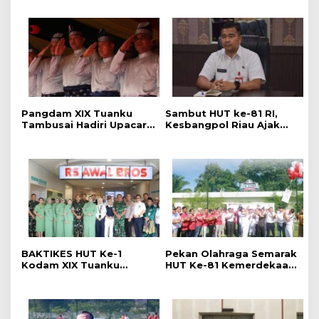
Pangdam XIX Tuanku
Sambut HUT ke-81 RI,
Tambusai Hadiri Upacara
Kesbangpol Riau Ajak
Hari Jadi Ke-69 Provinsi
Warga Perkuat
Riau di Pekanbaru
Semangat Nasionalisme
BAKTIKES HUT Ke-1
Pekan Olahraga Semarak
Kodam XIX Tuanku
HUT Ke-81 Kemerdekaan
Tambusai, Ratusan
RI Resmi Dibuka, Perkuat
Pasien Disiapkan Jalani
Soliditas dan Sportivitas
Operasi Gratis
Pegawai