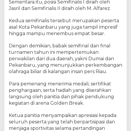
Sementara itu, posisi Semifinalis I diraih oleh
r
Jasril dan Semifinalis II diraih oleh M. Alfarez.
i
a
Kedua semifinalis tersebut merupakan peserta
h
asal Kota Pekanbaru yang juga tampil impresif
,
F
hingga mampu menembus empat besar.
i
n
Dengan demikian, babak semifinal dan final
a
turnamen tahun ini mempertemukan
l
perwakilan dari dua daerah, yakni Dumai dan
D
Pekanbaru, yang menunjukkan perkembangan
u
olahraga biliar di kalangan insan pers Riau.
m
a
Para pemenang menerima medali, sertifikat
i
penghargaan, serta hadiah yang diserahkan
W
langsung oleh panitia dan pihak pendukung
a
kegiatan di arena Golden Break.
r
n
a
Ketua panitia menyampaikan apresiasi kepada
i
seluruh peserta yang telah berpartisipasi dan
P
menjaga sportivitas selama pertandingan