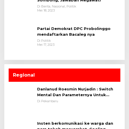
Sombong, Jawaban Megawati
Di Berita, Nasional, Politik
Mei 18, 2023
Partai Demokrat DPC Probolinggo
mendaftarkan Bacaleg nya
Di Politik
Mei 17, 2023
Regional
Danlanud Roesmin Nurjadin : Switch
Mental Dan Parameternya Untuk
Melaksanakan ✈
Di Pekanbaru
Insten berkomunikasi ke warga dan