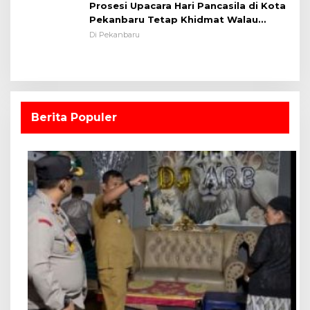
Prosesi Upacara Hari Pancasila di Kota
Pekanbaru Tetap Khidmat Walau
Dalam Ruangan
Di Pekanbaru
Berita Populer