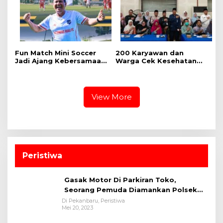
Fun Match Mini Soccer
‎200 Karyawan dan
Jadi Ajang Kebersamaan
Warga Cek Kesehatan
Kakanwil dan Kepala UPT
Gratis Momen RRI Fest
Pemasyarakatan se-Riau
2026 RRI Pekanbaru
View More
Peristiwa
Gasak Motor Di Parkiran Toko,
Seorang Pemuda Diamankan Polsek
Bukit Raya
Di Pekanbaru, Peristiwa
Mei 20, 2023