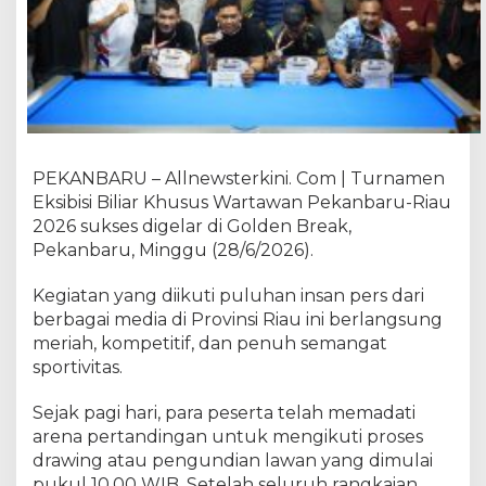
B
i
l
i
a
r
W
a
PEKANBARU – Allnewsterkini. Com | Turnamen
r
Eksibisi Biliar Khusus Wartawan Pekanbaru-Riau
t
2026 sukses digelar di Golden Break,
a
w
Pekanbaru, Minggu (28/6/2026).
a
n
Kegiatan yang diikuti puluhan insan pers dari
P
berbagai media di Provinsi Riau ini berlangsung
e
meriah, kompetitif, dan penuh semangat
k
sportivitas.
a
n
Sejak pagi hari, para peserta telah memadati
b
arena pertandingan untuk mengikuti proses
a
drawing atau pengundian lawan yang dimulai
r
pukul 10.00 WIB. Setelah seluruh rangkaian