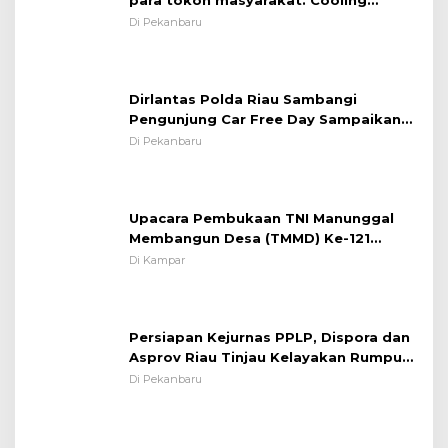
para tokoh masyarakat. Cooling
System OMP LK ²024 Polsek Rumbai,
Di Pekanbaru
Kapolsek Iptu SAID ; Tekankan
Pentingnya Memelihara dan Menjaga
Situasi Kondusif
Dirlantas Polda Riau Sambangi
Pengunjung Car Free Day Sampaikan
Pesan Edukasi Kamtibmas &
Di Pekanbaru
Kamseltibcarlantas
Upacara Pembukaan TNI Manunggal
Membangun Desa (TMMD) Ke-121
Kodim 0313/KPR Tahun 2024) ?
Di Kampar
Persiapan Kejurnas PPLP, Dispora dan
Asprov Riau Tinjau Kelayakan Rumput
Lapangan Sepakbola
Di Pekanbaru