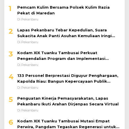
1
Pemcam Kulim Bersama Polsek Kulim Razia
Pekat di Maredan
Di Pekanbaru
2
Lapas Pekanbaru Tebar Kepedulian, Suara
Sukacita Anak Panti Asuhan Kemuliaan Iringi
Bantuan Sosial
Di Pekanbaru
3
Kodam XIX Tuanku Tambusai Perkuat
Pengendalian Program dan Implementasi
Doktrin TNI AD
Di Pekanbaru
4
133 Personel Berprestasi Diguyur Penghargaan,
Kapolda Riau: Bangun Kepercayaan Publik
dengan Karya Nyata
Di Pekanbaru
5
Penguatan Kinerja Pemasyarakatan, Lapas
Pekanbaru Ikuti Arahan Dirjenpas Secara Virtual
Di Pekanbaru
6
Kodam XIX Tuanku Tambusai Mutasi Empat
Perwira, Pangdam Tegaskan Regenerasi untuk