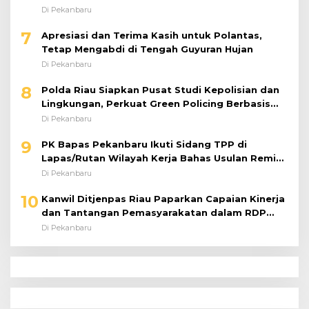
Perkuat Kinerja Satuan
Di Pekanbaru
7
Apresiasi dan Terima Kasih untuk Polantas,
Tetap Mengabdi di Tengah Guyuran Hujan
Di Pekanbaru
8
Polda Riau Siapkan Pusat Studi Kepolisian dan
Lingkungan, Perkuat Green Policing Berbasis
Riset
Di Pekanbaru
9
PK Bapas Pekanbaru Ikuti Sidang TPP di
Lapas/Rutan Wilayah Kerja Bahas Usulan Remisi
Umum Jelang Hari Kemerdekaan
Di Pekanbaru
10
Kanwil Ditjenpas Riau Paparkan Capaian Kinerja
dan Tantangan Pemasyarakatan dalam RDP
Bersama Komisi XIII DPR RI
Di Pekanbaru