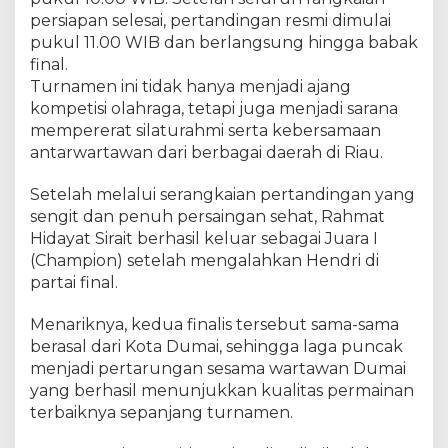
u
persiapan selesai, pertandingan resmi dimulai
-
R
pukul 11.00 WIB dan berlangsung hingga babak
i
final.
a
Turnamen ini tidak hanya menjadi ajang
u
kompetisi olahraga, tetapi juga menjadi sarana
2
mempererat silaturahmi serta kebersamaan
0
antarwartawan dari berbagai daerah di Riau.
2
6
Setelah melalui serangkaian pertandingan yang
B
sengit dan penuh persaingan sehat, Rahmat
e
Hidayat Sirait berhasil keluar sebagai Juara I
r
(Champion) setelah mengalahkan Hendri di
l
a
partai final.
n
g
Menariknya, kedua finalis tersebut sama-sama
s
berasal dari Kota Dumai, sehingga laga puncak
u
menjadi pertarungan sesama wartawan Dumai
n
yang berhasil menunjukkan kualitas permainan
g
terbaiknya sepanjang turnamen.
M
e