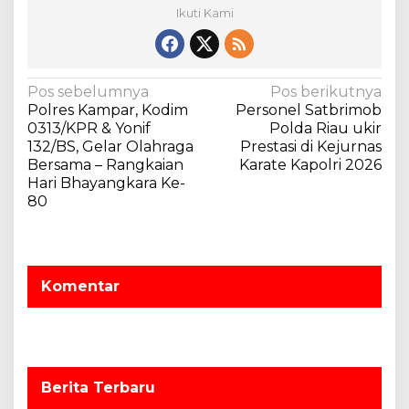
Ikuti Kami
N
Pos sebelumnya
Pos berikutnya
Polres Kampar, Kodim
Personel Satbrimob
a
0313/KPR & Yonif
Polda Riau ukir
v
132/BS, Gelar Olahraga
Prestasi di Kejurnas
Bersama – Rangkaian
Karate Kapolri 2026
i
Hari Bhayangkara Ke-
g
80
a
s
i
Komentar
p
o
s
Berita Terbaru