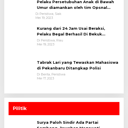
Pelaku Persetubuhan Anak di Bawah
Umur diamankan oleh tim Opsnal
Polsek Tualang-Polres Siak-Polda Riau
Di Peristiwa, Siak
Mei 19, 2023
Kurang dari 24 Jam Usai Beraksi,
Pelaku Begal Berhasil Di Bekuk
Satreskrim Polres Kuansing
Di Peristiwa, Riau
Mei 19, 2023
Tabrak Lari yang Tewaskan Mahasiswa
di Pekanbaru Ditangkap Polisi
Di Berita, Peristiwa
Mei 17, 2023
Pilitik
Surya Paloh Sindir Ada Partai