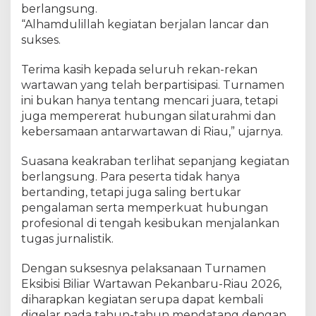
e
berlangsung.
r
“Alhamdulillah kegiatan berjalan lancar dan
e
sukses.
b
u
Terima kasih kepada seluruh rekan-rekan
t
wartawan yang telah berpartisipasi. Turnamen
a
ini bukan hanya tentang mencari juara, tetapi
n
juga mempererat hubungan silaturahmi dan
G
e
kebersamaan antarwartawan di Riau,” ujarnya.
l
a
Suasana keakraban terlihat sepanjang kegiatan
r
berlangsung. Para peserta tidak hanya
J
bertanding, tetapi juga saling bertukar
u
pengalaman serta memperkuat hubungan
a
profesional di tengah kesibukan menjalankan
r
tugas jurnalistik.
a
Dengan suksesnya pelaksanaan Turnamen
Eksibisi Biliar Wartawan Pekanbaru-Riau 2026,
diharapkan kegiatan serupa dapat kembali
digelar pada tahun-tahun mendatang dengan