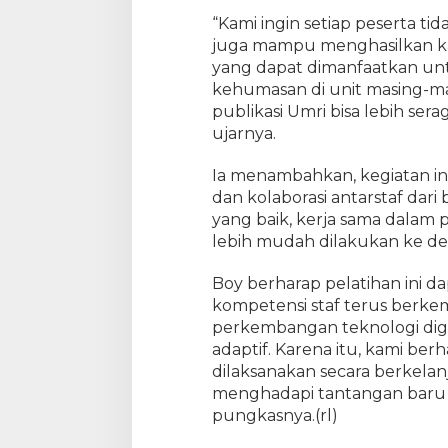
“Kami ingin setiap peserta ti
juga mampu menghasilkan kary
yang dapat dimanfaatkan u
kehumasan di unit masing-ma
publikasi Umri bisa lebih sera
ujarnya.
Ia menambahkan, kegiatan ini
dan kolaborasi antarstaf dari
yang baik, kerja sama dalam 
lebih mudah dilakukan ke d
Boy berharap pelatihan ini d
kompetensi staf terus berke
perkembangan teknologi digi
adaptif. Karena itu, kami berha
dilaksanakan secara berkelanj
menghadapi tantangan baru d
pungkasnya.(rl)