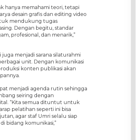
dak hanya memahami teori, tetapi
a desain grafis dan editing video
ntuk mendukung tugas
sing. Dengan begitu, standar
gam, profesional, dan menarik,”
 juga menjadi sarana silaturahmi
 berbagai unit. Dengan komunikasi
produksi konten publikasi akan
epannya.
apat menjadi agenda rutin sehingga
mbang seiring dengan
tal. “Kita semua dituntut untuk
rap pelatihan seperti ini bisa
utan, agar staf Umri selalu siap
i bidang komunikasi,”