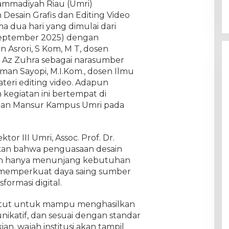
mmadiyah Riau (Umri)
Desain Grafis dan Editing Video
 dua hari yang dimulai dari
september 2025) dengan
Asrori, S Kom, M T, dosen
t Az Zuhra sebagai narasumber
hman Sayopi, M.I.Kom., dosen Ilmu
teri editing video. Adapun
egiatan ini bertempat di
tan Mansur Kampus Umri pada
r III Umri, Assoc. Prof. Dr.
askan bahwa penguasaan desain
ukan hanya menunjang kebutuhan
a memperkuat daya saing sumber
formasi digital.
ituntut untuk mampu menghasilkan
nikatif, dan sesuai dengan standar
n, wajah institusi akan tampil