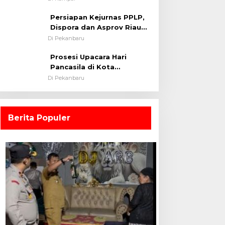
0313/KPR Tahun 2024) ?
Persiapan Kejurnas PPLP,
Dispora dan Asprov Riau
Tinjau Kelayakan Rumput
Di Pekanbaru
Lapangan Sepakbola
Prosesi Upacara Hari
Pancasila di Kota
Pekanbaru Tetap Khidmat
Di Pekanbaru
Walau Dalam Ruangan
Berita Populer