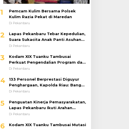
1
Pemcam Kulim Bersama Polsek
Kulim Razia Pekat di Maredan
Di Pekanbaru
2
Lapas Pekanbaru Tebar Kepedulian,
Suara Sukacita Anak Panti Asuhan
Kemuliaan Iringi Bantuan Sosial
Di Pekanbaru
3
Kodam XIX Tuanku Tambusai
Perkuat Pengendalian Program dan
Implementasi Doktrin TNI AD
Di Pekanbaru
4
133 Personel Berprestasi Diguyur
Penghargaan, Kapolda Riau: Bangun
Kepercayaan Publik dengan Karya
Di Pekanbaru
Nyata
5
Penguatan Kinerja Pemasyarakatan,
Lapas Pekanbaru Ikuti Arahan
Dirjenpas Secara Virtual
Di Pekanbaru
6
Kodam XIX Tuanku Tambusai Mutasi