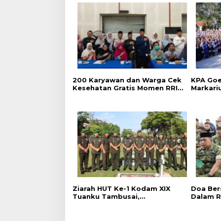
‎200 Karyawan dan Warga Cek
‎KPA Go
Kesehatan Gratis Momen RRI
Markari
Fest 2026 RRI Pekanbaru
Pencega
Kalanga
Ziarah HUT Ke-1 Kodam XIX
Doa Ber
Tuanku Tambusai,
Dalam R
Penghormatan kepada
Kodam X
Pahlawan Berlangsung
Khidmat