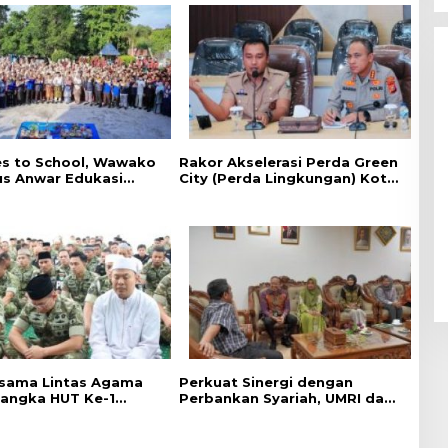
es to School, ‎Wawako
Rakor Akselerasi Perda Green
us Anwar Edukasi
City (Perda Lingkungan) Kota
han HIV/AIDS di
Pekanbaru Bersama Dinas
n Pelajar
Lingkungan Hidup Kota
Pekanbaru dan Tim Pakar
sama Lintas Agama
Perkuat Sinergi dengan
angka HUT Ke-1
Perbankan Syariah, UMRI dan
IX Tuanku Tambusai
Bank Syariah Nasional Jajaki
Kerja Sama Pembiayaan
untuk Pegawai