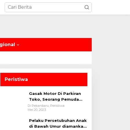
gional
Peristiwa
Gasak Motor Di Parkiran
Toko, Seorang Pemuda
Diamankan Polsek Bukit
Di Pekanbaru, Peristiwa
Mei 20, 2023
Raya
Pelaku Persetubuhan Anak
di Bawah Umur diamankan