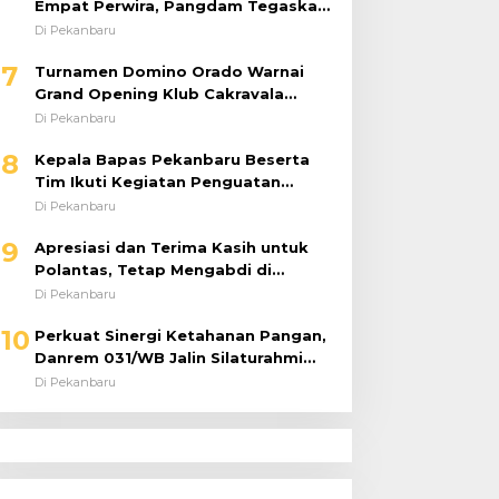
Empat Perwira, Pangdam Tegaskan
Regenerasi untuk Perkuat Kinerja
Di Pekanbaru
Satuan
7
Turnamen Domino Orado Warnai
Grand Opening Klub Cakravala
Pekanbaru
Di Pekanbaru
8
Kepala Bapas Pekanbaru Beserta
Tim Ikuti Kegiatan Penguatan
Tugas dan Fungsi serta Paparan
Di Pekanbaru
Penempatan WBP ke Lapas Terbuka
9
Apresiasi dan Terima Kasih untuk
Polantas, Tetap Mengabdi di
Tengah Guyuran Hujan
Di Pekanbaru
10
Perkuat Sinergi Ketahanan Pangan,
Danrem 031/WB Jalin Silaturahmi
dengan Pimwil Bulog Riau dan Kepri
Di Pekanbaru