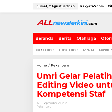
L
Jumat, 7 Agustus 2026
Rakyat45.com
Ci
e
w
a
t
i
k
e
Beranda
Berita
Olahraga
Otom
k
o
Berita Politik
Partai Politik
DPR RI
Menko P
n
t
e
Home
/
Pekanbaru
U
n
m
Umri Gelar Pelati
r
i
Editing Video un
G
e
Kompetensi Staf
l
a
All
September 29, 2025
r
Pekanbaru
P