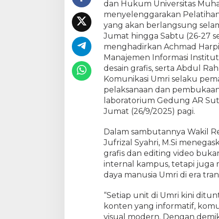
n
dan Hukum Universitas Muha
E
menyelenggarakan Pelatihan 
d
yang akan berlangsung selama
i
Jumat hingga Sabtu (26-27 
t
menghadirkan Achmad Harpin 
i
Manajemen Informasi Institu
n
desain grafis, serta Abdul Ra
g
Komunikasi Umri selaku pema
V
pelaksanaan dan pembukaan k
i
laboratorium Gedung AR Su
d
e
Jumat (26/9/2025) pagi.
o
u
Dalam sambutannya Wakil Rekto
n
Jufrizal Syahri, M.Si meneg
t
grafis dan editing video b
u
internal kampus, tetapi jug
k
daya manusia Umri di era trans
T
i
“Setiap unit di Umri kini d
n
konten yang informatif, komu
g
visual modern. Dengan demikia
k