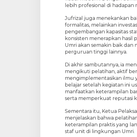
lebih profesional di hadapan
a
t
k
Jufrizal juga menekankan ba
a
formalitas, melainkan investa
n
pengembangan kapasitas staf.
K
konsisten menerapkan hasil pe
o
Umri akan semakin baik dan
m
perguruan tinggi lainnya.
p
e
Di akhir sambutannya, ia men
t
mengikuti pelatihan, aktif ber
e
mengimplementasikan ilmu ya
n
belajar setelah kegiatan ini u
s
i
manfaatkan keterampilan ba
S
serta memperkuat reputasi ka
t
a
Sementara itu, Ketua Pelaksana
f
menjelaskan bahwa pelatiha
keterampilan praktis yang la
staf unit di lingkungan Umri.