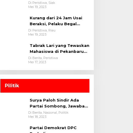
oleh tim Opsnal Polsek
Di Peristiwa, Siak
Mei 19, 2023
Tualang-Polres Siak-Polda
Riau
Kurang dari 24 Jam Usai
Beraksi, Pelaku Begal
Berhasil Di Bekuk
Di Peristiwa, Riau
Mei 19, 2023
Satreskrim Polres
Kuansing
Tabrak Lari yang Tewaskan
Mahasiswa di Pekanbaru
Ditangkap Polisi
Di Berita, Peristiwa
Mei 17, 2023
Pilitik
Surya Paloh Sindir Ada
Partai Sombong, Jawaban
Megawati
Di Berita, Nasional, Politik
Mei 18, 2023
Partai Demokrat DPC