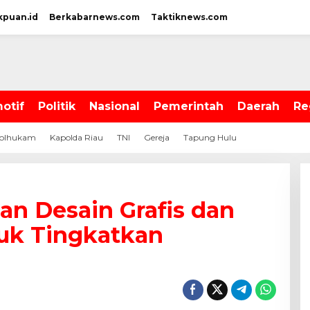
kpuan.id
Berkabarnews.com
Taktiknews.com
otif
Politik
Nasional
Pemerintah
Daerah
Re
olhukam
Kapolda Riau
TNI
Gereja
Tapung Hulu
han Desain Grafis dan
tuk Tingkatkan