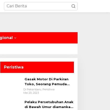
gional
Peristiwa
Gasak Motor Di Parkiran
Toko, Seorang Pemuda
Diamankan Polsek Bukit
Di Pekanbaru, Peristiwa
Mei 20, 2023
Raya
Pelaku Persetubuhan Anak
di Bawah Umur diamankan