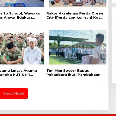
es to School, ‎Wawako
Rakor Akselerasi Perda Green
us Anwar Edukasi
City (Perda Lingkungan) Kota
han HIV/AIDS di
Pekanbaru Bersama Dinas
n Pelajar
Lingkungan Hidup Kota
Pekanbaru dan Tim Pakar
sama Lintas Agama
Tim Mini Soccer Bapas
angka HUT Ke-1
Pekanbaru Ikuti Pembukaan
IX Tuanku Tambusai
dan Pertandingan Kakanwil
Ditjenpas Riau Cup 2026
View More