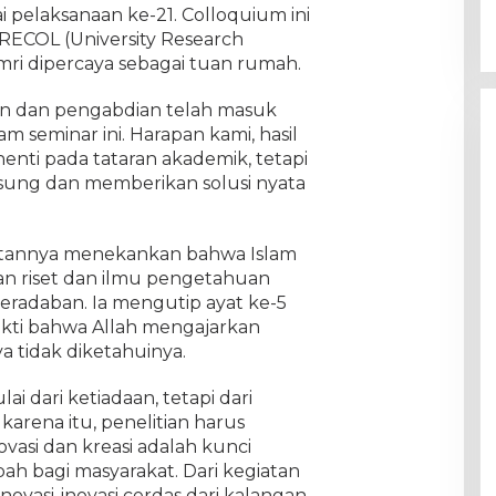
 pelaksanaan ke-21. Colloquium ini
URECOL (University Research
mri dipercaya sebagai tuan rumah.
ian dan pengabdian telah masuk
m seminar ini. Harapan kami, hasil
rhenti pada tataran akademik, tetapi
gsung dan memberikan solusi nyata
atannya menekankan bahwa Islam
n riset dan ilmu pengetahuan
peradaban. Ia mengutip ayat ke-5
bukti bahwa Allah mengajarkan
 tidak diketahuinya.
ai dari ketiadaan, tetapi dari
karena itu, penelitian harus
vasi dan kreasi adalah kunci
ah bagi masyarakat. Dari kegiatan
r inovasi-inovasi cerdas dari kalangan