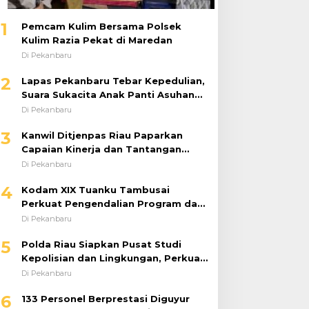
1
Pemcam Kulim Bersama Polsek
Kulim Razia Pekat di Maredan
Di Pekanbaru
2
Lapas Pekanbaru Tebar Kepedulian,
Suara Sukacita Anak Panti Asuhan
Kemuliaan Iringi Bantuan Sosial
Di Pekanbaru
3
Kanwil Ditjenpas Riau Paparkan
Capaian Kinerja dan Tantangan
Pemasyarakatan dalam RDP
Di Pekanbaru
Bersama Komisi XIII DPR RI
4
Kodam XIX Tuanku Tambusai
Perkuat Pengendalian Program dan
Implementasi Doktrin TNI AD
Di Pekanbaru
5
Polda Riau Siapkan Pusat Studi
Kepolisian dan Lingkungan, Perkuat
Green Policing Berbasis Riset
Di Pekanbaru
6
133 Personel Berprestasi Diguyur