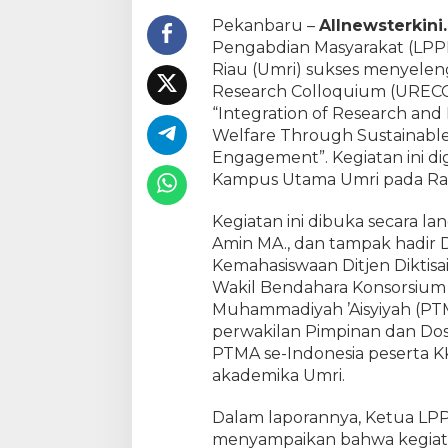
m
Pekanbaru –
Allnewsterkin
a
Pengabdian Masyarakat (LPP
h
Riau (Umri) sukses menyeleng
T
Research Colloquium (URE
h
“Integration of Research an
e
2
Welfare Through Sustainable
1
Engagement”. Kegiatan ini dig
s
Kampus Utama Umri pada Rab
t
U
Kegiatan ini dibuka secara la
R
Amin MA., dan tampak hadir 
E
Kemahasiswaan Ditjen Diktisai
C
Wakil Bendahara Konsorsium
O
Muhammadiyah ’Aisyiyah (PTMA
L
perwakilan Pimpinan dan D
,
PTMA se-Indonesia peserta KK
D
o
akademika Umri.
r
o
Dalam laporannya, Ketua LPPM
n
menyampaikan bahwa kegiata