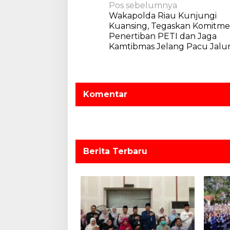
N
Pos sebelumnya
Wakapolda Riau Kunjungi
a
Kuansing, Tegaskan Komitm
v
Penertiban PETI dan Jaga
Kamtibmas Jelang Pacu Jalu
i
g
a
s
Komentar
i
p
o
s
Berita Terbaru