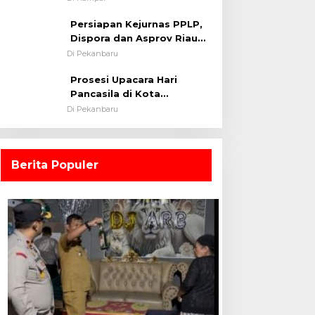
0313/KPR Tahun 2024) ?
Persiapan Kejurnas PPLP,
Dispora dan Asprov Riau
Tinjau Kelayakan Rumput
Di Pekanbaru
Lapangan Sepakbola
Prosesi Upacara Hari
Pancasila di Kota
Pekanbaru Tetap Khidmat
Di Pekanbaru
Walau Dalam Ruangan
Berita Populer