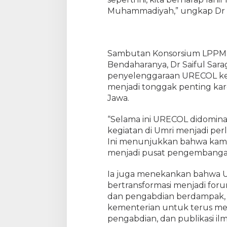
s
Muhammadiyah,” ungkap Dr S
i
Sambutan Konsorsium LPPM 
Bendaharanya, Dr Saiful Sara
penyelenggaraan URECOL ke-
menjadi tonggak penting kar
Jawa.
“Selama ini URECOL didominas
kegiatan di Umri menjadi per
Ini menunjukkan bahwa kam
menjadi pusat pengembangan 
Ia juga menekankan bahwa 
bertransformasi menjadi for
dan pengabdian berdampak, 
kementerian untuk terus meni
pengabdian, dan publikasi ilm