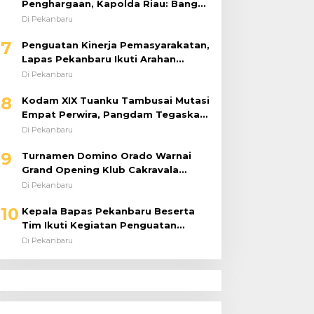
Penghargaan, Kapolda Riau: Bangun
Kepercayaan Publik dengan Karya
Di Pekanbaru
Nyata
7
Penguatan Kinerja Pemasyarakatan,
Lapas Pekanbaru Ikuti Arahan
Dirjenpas Secara Virtual
Di Pekanbaru
8
Kodam XIX Tuanku Tambusai Mutasi
Empat Perwira, Pangdam Tegaskan
Regenerasi untuk Perkuat Kinerja
Di Pekanbaru
Satuan
9
Turnamen Domino Orado Warnai
Grand Opening Klub Cakravala
Pekanbaru
Di Pekanbaru
10
Kepala Bapas Pekanbaru Beserta
Tim Ikuti Kegiatan Penguatan
Tugas dan Fungsi serta Paparan
Di Pekanbaru
Penempatan WBP ke Lapas Terbuka