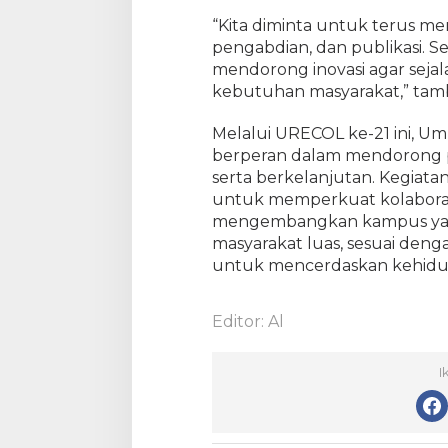
“Kita diminta untuk terus men
pengabdian, dan publikasi. S
mendorong inovasi agar seja
kebutuhan masyarakat,” tamba
Melalui URECOL ke-21 ini, Umr
berperan dalam mendorong pen
serta berkelanjutan. Kegiat
untuk memperkuat kolabora
mengembangkan kampus yan
masyarakat luas, sesuai de
untuk mencerdaskan kehidu
Editor: Al
I