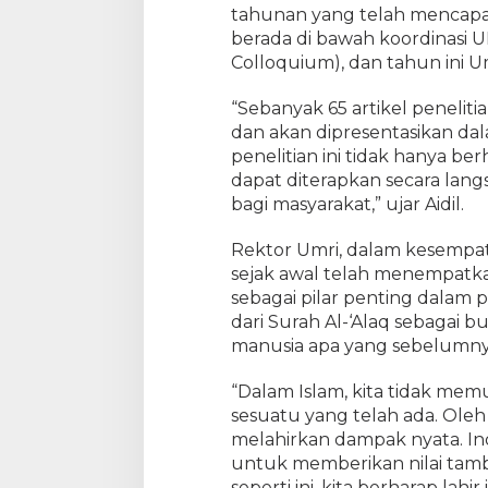
g
tahunan yang telah mencapai
I
berada di bawah koordinasi 
n
Colloquium), dan tahun ini U
t
e
“Sebanyak 65 artikel penelit
g
dan akan dipresentasikan dala
r
penelitian ini tidak hanya be
a
dapat diterapkan secara lan
s
i
bagi masyarakat,” ujar Aidil.
R
i
Rektor Umri, dalam kesemp
s
sejak awal telah menempatka
e
sebagai pilar penting dalam 
t
dari Surah Al-‘Alaq sebagai 
d
manusia apa yang sebelumnya
a
n
“Dalam Islam, kita tidak memul
I
sesuatu yang telah ada. Oleh 
n
melahirkan dampak nyata. Ino
o
untuk memberikan nilai tamb
v
a
seperti ini, kita berharap lahi