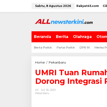
L
Sabtu, 8 Agustus 2026
Rakyat45.com
Ci
e
w
a
t
i
k
e
Beranda
Berita
Olahraga
Otom
k
o
Berita Politik
Partai Politik
DPR RI
Menko P
n
t
e
Home
/
Pekanbaru
U
n
M
UMRI Tuan Rumah
R
I
Dorong Integrasi 
T
u
All
Juli 30, 2025
a
Pekanbaru
n
R
u