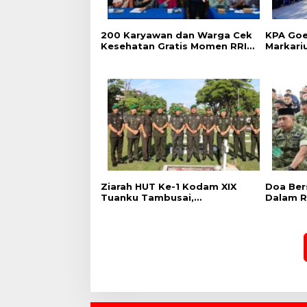
‎200 Karyawan dan Warga Cek
‎KPA Go
Kesehatan Gratis Momen RRI
Markari
Fest 2026 RRI Pekanbaru
Pencega
Kalanga
Ziarah HUT Ke-1 Kodam XIX
Doa Ber
Tuanku Tambusai,
Dalam R
Penghormatan kepada
Kodam X
Pahlawan Berlangsung
Khidmat