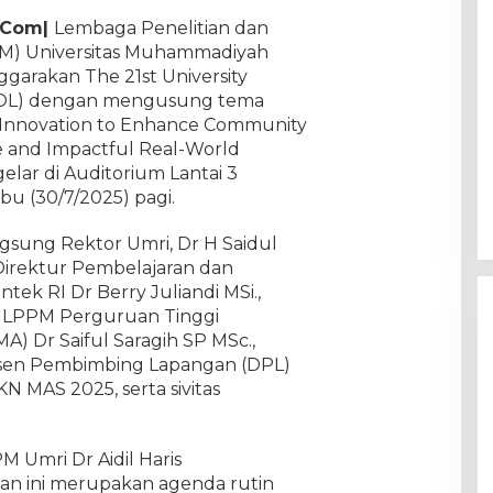
i.Com|
Lembaga Penelitian dan
M) Universitas Muhammadiyah
garakan The 21st University
COL) dengan mengusung tema
d Innovation to Enhance Community
 and Impactful Real-World
elar di Auditorium Lantai 3
u (30/7/2025) pagi.
ngsung Rektor Umri, Dr H Saidul
Direktur Pembelajaran dan
ntek RI Dr Berry Juliandi MSi.,
 LPPM Perguruan Tinggi
) Dr Saiful Saragih SP MSc.,
osen Pembimbing Lapangan (DPL)
N MAS 2025, serta sivitas
 Umri Dr Aidil Haris
n ini merupakan agenda rutin