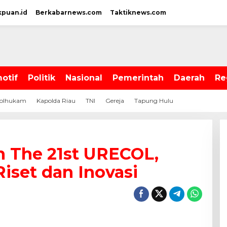
kpuan.id
Berkabarnews.com
Taktiknews.com
otif
Politik
Nasional
Pemerintah
Daerah
Re
olhukam
Kapolda Riau
TNI
Gereja
Tapung Hulu
 The 21st URECOL,
Riset dan Inovasi