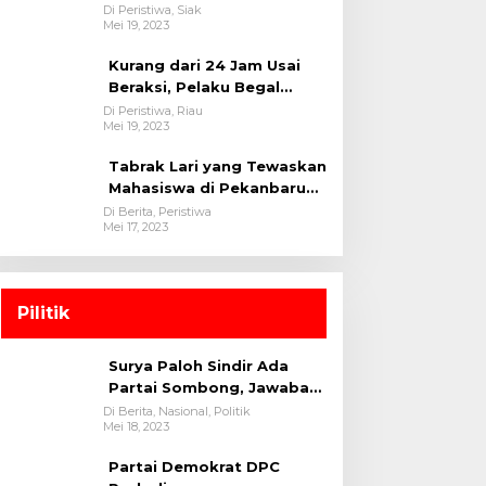
oleh tim Opsnal Polsek
Di Peristiwa, Siak
Mei 19, 2023
Tualang-Polres Siak-Polda
Riau
Kurang dari 24 Jam Usai
Beraksi, Pelaku Begal
Berhasil Di Bekuk
Di Peristiwa, Riau
Mei 19, 2023
Satreskrim Polres
Kuansing
Tabrak Lari yang Tewaskan
Mahasiswa di Pekanbaru
Ditangkap Polisi
Di Berita, Peristiwa
Mei 17, 2023
Pilitik
Surya Paloh Sindir Ada
Partai Sombong, Jawaban
Megawati
Di Berita, Nasional, Politik
Mei 18, 2023
Partai Demokrat DPC