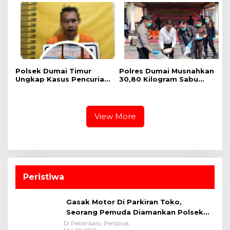
untuk Masyarakat
Pangan Kuartal II Tahun
2026
Polsek Dumai Timur
Polres Dumai Musnahkan
Ungkap Kasus Pencurian
30,80 Kilogram Sabu
Perhiasan Emas, Pelaku
Jaringan Internasional,
Berhasil Diamankan
Selamatkan Lebih dari
Kurang dari Sehari
155 Ribu Jiwa
View More
Peristiwa
Gasak Motor Di Parkiran Toko,
Seorang Pemuda Diamankan Polsek
Bukit Raya
Di Pekanbaru, Peristiwa