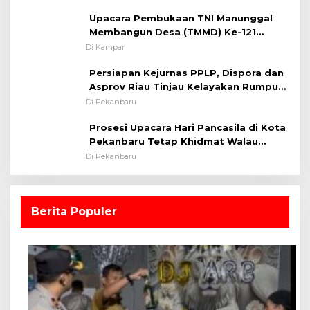
Kamseltibcarlantas
Upacara Pembukaan TNI Manunggal
Membangun Desa (TMMD) Ke-121
Kodim 0313/KPR Tahun 2024) ?
Di Kampar
Persiapan Kejurnas PPLP, Dispora dan
Asprov Riau Tinjau Kelayakan Rumput
Lapangan Sepakbola
Di Pekanbaru
Prosesi Upacara Hari Pancasila di Kota
Pekanbaru Tetap Khidmat Walau
Dalam Ruangan
Di Pekanbaru
Berita Populer