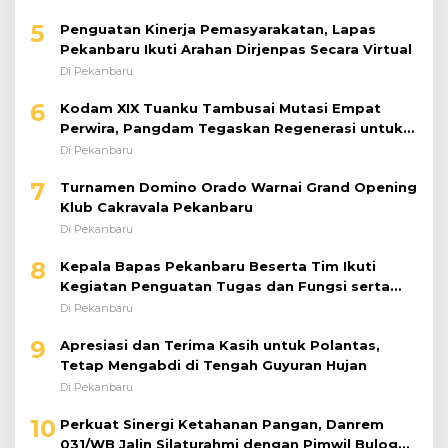
5
Penguatan Kinerja Pemasyarakatan, Lapas
Pekanbaru Ikuti Arahan Dirjenpas Secara Virtual
Di Pekanbaru
6
Kodam XIX Tuanku Tambusai Mutasi Empat
Perwira, Pangdam Tegaskan Regenerasi untuk
Perkuat Kinerja Satuan
Di Pekanbaru
7
Turnamen Domino Orado Warnai Grand Opening
Klub Cakravala Pekanbaru
Di Pekanbaru
8
Kepala Bapas Pekanbaru Beserta Tim Ikuti
Kegiatan Penguatan Tugas dan Fungsi serta
Paparan Penempatan WBP ke Lapas Terbuka
Di Pekanbaru
9
Apresiasi dan Terima Kasih untuk Polantas,
Tetap Mengabdi di Tengah Guyuran Hujan
Di Pekanbaru
10
Perkuat Sinergi Ketahanan Pangan, Danrem
031/WB Jalin Silaturahmi dengan Pimwil Bulog