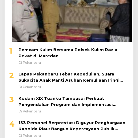
1
Pemcam Kulim Bersama Polsek Kulim Razia
Pekat di Maredan
Di Pekanbaru
2
Lapas Pekanbaru Tebar Kepedulian, Suara
Sukacita Anak Panti Asuhan Kemuliaan Iringi
Bantuan Sosial
Di Pekanbaru
3
Kodam XIX Tuanku Tambusai Perkuat
Pengendalian Program dan Implementasi
Doktrin TNI AD
Di Pekanbaru
4
133 Personel Berprestasi Diguyur Penghargaan,
Kapolda Riau: Bangun Kepercayaan Publik
dengan Karya Nyata
Di Pekanbaru