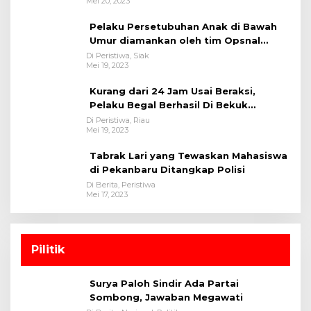
Mei 20, 2023
Pelaku Persetubuhan Anak di Bawah
Umur diamankan oleh tim Opsnal
Polsek Tualang-Polres Siak-Polda Riau
Di Peristiwa, Siak
Mei 19, 2023
Kurang dari 24 Jam Usai Beraksi,
Pelaku Begal Berhasil Di Bekuk
Satreskrim Polres Kuansing
Di Peristiwa, Riau
Mei 19, 2023
Tabrak Lari yang Tewaskan Mahasiswa
di Pekanbaru Ditangkap Polisi
Di Berita, Peristiwa
Mei 17, 2023
Pilitik
Surya Paloh Sindir Ada Partai
Sombong, Jawaban Megawati