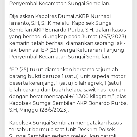
k
Penyembal Kecamatan Sungai Sembilan.
S
u
Dijelaskan Kapolres Dumai AKBP Nurhadi
n
Ismanto, S.H, S.I.K melalui Kapolsek Sungai
g
Sembilan AKP Bonardo Purba, S.H, dalam kasus
a
yang berhasil diungkap pada Jumat (26/5/2023)
i
kemarin, telah berhasil diamankan seorang laki-
S
laki berinisial EP (25) warga Kelurahan Tanjung
e
Penyembal Kecamatan Sungai Sembilan.
m
b
“EP (25) turut diamankan bersama sejumlah
i
barang bukti berupa 1 (satu) unit sepeda motor
l
a
beserta keranjang, 1 (satu) bilah egrek, 1 (satu)
n
bilah parang dan buah kelapa sawit hasil curian
,
dengan berat mencapai +/- 1.300 kilogram,” jelas
B
Kapolsek Sumgai Sembilan AKP Bonardo Purba,
e
S.H, Minggu (28/5/2023).
r
h
Kapolsek Sungai Sembilan mengatakan kasus
a
tersebut bermula saat Unit Reskrim Polsek
s
Sungai Sembilan sedang melakukan patroli