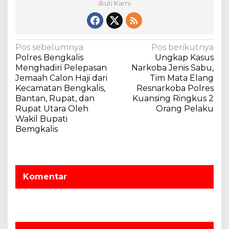
Ikuti Kami
u
a
h
K
N
Pos sebelumnya
Pos berikutnya
e
Polres Bengkalis
Ungkap Kasus
l
a
Menghadiri Pelepasan
Narkoba Jenis Sabu,
a
v
Jemaah Calon Haji dari
Tim Mata Elang
p
Kecamatan Bengkalis,
Resnarkoba Polres
a
i
Bantan, Rupat, dan
Kuansing Ringkus 2
S
g
Rupat Utara Oleh
Orang Pelaku
a
a
Wakil Bupati
w
Bemgkalis
i
s
t
i
p
o
Komentar
s