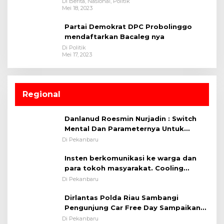
Di Berita, Nasional, Politik
Mei 18, 2023
Partai Demokrat DPC Probolinggo
mendaftarkan Bacaleg nya
Di Politik
Mei 17, 2023
Regional
Danlanud Roesmin Nurjadin : Switch
Mental Dan Parameternya Untuk
Melaksanakan ✈
Di Pekanbaru
Insten berkomunikasi ke warga dan
para tokoh masyarakat. Cooling
System OMP LK ²024 Polsek Rumbai,
Di Pekanbaru
Kapolsek Iptu SAID ; Tekankan
Dirlantas Polda Riau Sambangi
Pentingnya Memelihara dan Menjaga
Pengunjung Car Free Day Sampaikan
Situasi Kondusif
Pesan Edukasi Kamtibmas &
Di Pekanbaru