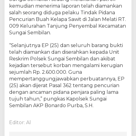
i
kemudian menerima laporan telah diamankan
l
salah seorang diduga pelaku Tindak Pidana
A
m
Pencurian Buah Kelapa Sawit di Jalan Melati RT.
a
009 Kelurahan Tanjung Penyembal Kecamatan
n
Sungai Sembilan.
k
a
“Selanjutnya EP (25) dan seluruh barang bukti
n
telah diamankan dan diserahkan kepada Unit
P
Reskrim Polsek Sungai Sembilan dan akibat
e
kejadian tersebut korban mengalami kerugian
l
sejumlah Rp. 2.600.000. Guna
a
mempertanggungjawabkan perbuatannya, EP
k
(25) akan dijerat Pasal 362 tentang pencurian
u
P
dengan ancaman pidana penjara paling lama
e
tujuh tahun,” pungkas Kapolsek Sungai
n
Sembilan AKP Bonardo Purba, S.H.
c
u
r
Editor: Al
i
B