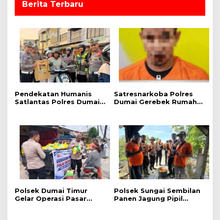
Berita Terbaru
Pendekatan Humanis
Satresnarkoba Polres
Satlantas Polres Dumai,
Dumai Gerebek Rumah
Kampanye Keselamatan
Pengedar Shabu di bukit
Berlalu Lintas Hadirkan
Kapur, Delapan Paket
Edukasi Langsung di
Shabu dan Alat
Tengah Masyarakat
Transaksi Diamankan
Polsek Dumai Timur
Polsek Sungai Sembilan
Gelar Operasi Pasar
Panen Jagung Pipil
Pangan Murah, 1 Ton
Dukung Program
Beras SPHP Terdistribusi
Nasional Ketahanan