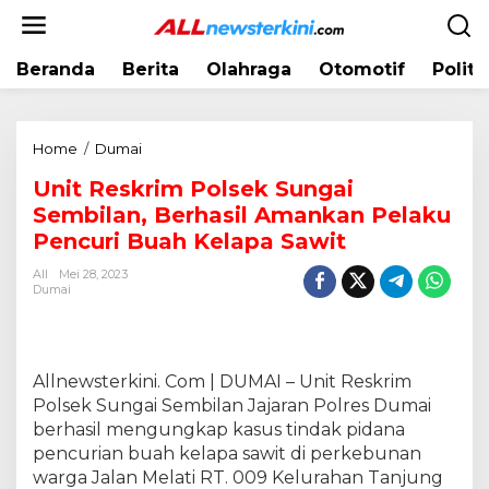
L
e
w
Beranda
Berita
Olahraga
Otomotif
Politi
a
t
i
k
Home
/
Dumai
U
e
n
k
Unit Reskrim Polsek Sungai
i
o
Sembilan, Berhasil Amankan Pelaku
t
n
R
Pencuri Buah Kelapa Sawit
t
e
e
All
Mei 28, 2023
s
Dumai
n
k
r
i
m
Allnewsterkini. Com | DUMAI – Unit Reskrim
P
Polsek Sungai Sembilan Jajaran Polres Dumai
o
berhasil mengungkap kasus tindak pidana
l
pencurian buah kelapa sawit di perkebunan
s
warga Jalan Melati RT. 009 Kelurahan Tanjung
e