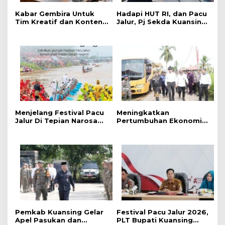
M
‎Kabar Gembira Untuk
Hadapi HUT RI, dan Pacu
a
Tim Kreatif dan Konten
Jalur, Pj Sekda Kuansing
j
Kreator, Festival Pacu
Kumpulkan Camat Se-
Jalur Nasional 2026
Kabupaten Kuansing
u
Adakan Lomba Foto dan
Video Pacu Jalur
Menjelang Festival Pacu
Meningkatkan
Jalur Di Tepian Narosa
Pertumbuhan Ekonomi
2026, Ketua Panitia
dan Event Pacu Jalur
Pelaksana Mengatakan
Tahunan, Menteri
Sudah 59 Buah Jalur Yang
Pekerjaan Umum (PU)
Mendaftar
Mengkaji Rancangan
Pembangunan Jalan Tol
Kuansing – Pekanbaru
Pemkab Kuansing Gelar
Festival Pacu Jalur 2026,
Apel Pasukan dan
PLT Bupati Kuansing