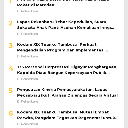
1
Pekat di Maredan
Di Pekanbaru
2
Lapas Pekanbaru Tebar Kepedulian, Suara
Sukacita Anak Panti Asuhan Kemuliaan Iringi
Bantuan Sosial
Di Pekanbaru
3
Kodam XIX Tuanku Tambusai Perkuat
Pengendalian Program dan Implementasi
Doktrin TNI AD
Di Pekanbaru
4
133 Personel Berprestasi Diguyur Penghargaan,
Kapolda Riau: Bangun Kepercayaan Publik
dengan Karya Nyata
Di Pekanbaru
5
Penguatan Kinerja Pemasyarakatan, Lapas
Pekanbaru Ikuti Arahan Dirjenpas Secara Virtual
Di Pekanbaru
6
Kodam XIX Tuanku Tambusai Mutasi Empat
Perwira, Pangdam Tegaskan Regenerasi untuk
Perkuat Kinerja Satuan
Di Pekanbaru