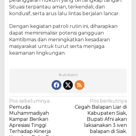
pelanggaran hukum yang tertangkap tangan.
g
Situasi terpantau aman, terkendali, dan
g
kondusif, serta arus lalu lintas berjalan lancar.
u
a
n
Dengan kegiatan patroli rutin ini, diharapkan
K
dapat meminimalisir potensi gangguan
a
Kamtibmas dan meningkatkan kesadaran
m
masyarakat untuk turut serta menjaga
t
keamanan lingkungan.
i
b
m
a
Ikuti Kami
s
N
Pos sebelumnya
Pos berikutnya
Pemuda
Cegah Balapan Liar di
a
Muhammadiyah
Kabupaten Siak,
v
Kampar Berikan
Bupati Afni akan
Apresiasi Tinggi
laksanakan 3 iven
i
Terhadap Kinerja
balapan di Siak.