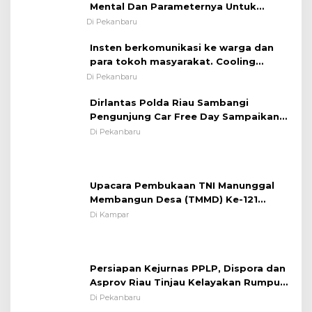
Mental Dan Parameternya Untuk
Melaksanakan ✈
Di Pekanbaru
Insten berkomunikasi ke warga dan
para tokoh masyarakat. Cooling
System OMP LK ²024 Polsek Rumbai,
Di Pekanbaru
Kapolsek Iptu SAID ; Tekankan
Dirlantas Polda Riau Sambangi
Pentingnya Memelihara dan Menjaga
Pengunjung Car Free Day Sampaikan
Situasi Kondusif
Pesan Edukasi Kamtibmas &
Di Pekanbaru
Kamseltibcarlantas
Upacara Pembukaan TNI Manunggal
Membangun Desa (TMMD) Ke-121
Kodim 0313/KPR Tahun 2024) ?
Di Kampar
Persiapan Kejurnas PPLP, Dispora dan
Asprov Riau Tinjau Kelayakan Rumput
Lapangan Sepakbola
Di Pekanbaru
Prosesi Upacara Hari Pancasila di Kota
Pekanbaru Tetap Khidmat Walau
Dalam Ruangan
Di Pekanbaru