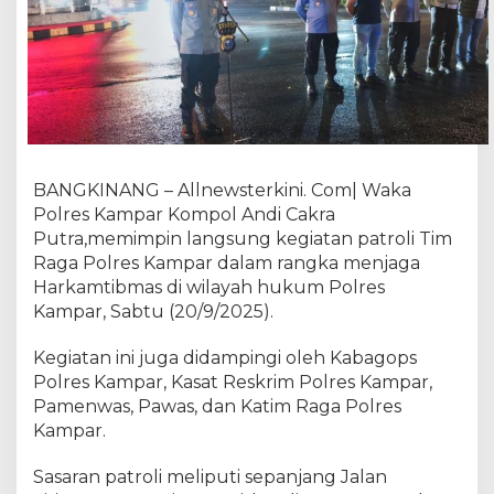
P
i
m
p
i
n
P
a
t
BANGKINANG – Allnewsterkini. Com| Waka
r
Polres Kampar Kompol Andi Cakra
o
Putra,memimpin langsung kegiatan patroli Tim
l
Raga Polres Kampar dalam rangka menjaga
i
Harkamtibmas di wilayah hukum Polres
T
Kampar, Sabtu (20/9/2025).
i
m
Kegiatan ini juga didampingi oleh Kabagops
R
Polres Kampar, Kasat Reskrim Polres Kampar,
a
Pamenwas, Pawas, dan Katim Raga Polres
g
a
Kampar.
,
P
Sasaran patroli meliputi sepanjang Jalan