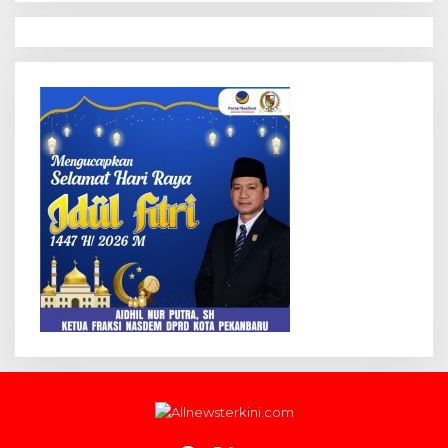
Hak Cipta @allnewsterkini.com
Beranda
Redaksi
Tentang Kami
Pedoman Media Siber
Indeks Berita