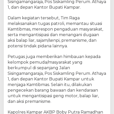
a
Sisingamangaraja, Pos Siskamling Perum. Athaya
s
1, dan depan Kantor Bupati Kampar.
t
i
Dalam kegiatan tersebut, Tim Raga
k
melaksanakan tugas patroli, memantau situasi
a
Kamtibmas, merespon pengaduan masyarakat,
n
serta mengantisipasi dan menangani dugaan
M
aksi balap liar, sajam/senpi, premanisme, dan
a
potensi tindak pidana lainnya.
l
a
m
Petugas juga memberikan himbauan kepada
M
kelompok pemuda/masyarakat yang
i
berkumpul di sepanjang Jalan
n
Sisingamangaraja, Pos Siskamling Perum. Athaya
g
1, dan depan Kantor Bupati Kampar untuk
g
menjaga Kamtibmas. Selain itu, dilakukan
u
pengecekan barang bawaan dan kendaraan
d
untuk mengantisipasi geng motor, balap liar,
i
dan aksi premanisme.
B
a
Kapolres Kampar AKBP Boby Putra Ramadhan
n