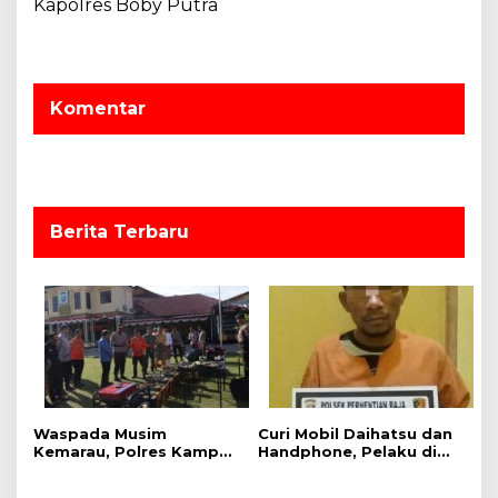
g
Kapolres Boby Putra
a
s
i
Komentar
p
o
s
Berita Terbaru
Waspada Musim
Curi Mobil Daihatsu dan
Kemarau, Polres Kampar
Handphone, Pelaku di
Gelar Apel
Tangkap Polsek
Kesiapsiagaan Tangani
Perhentian Raja