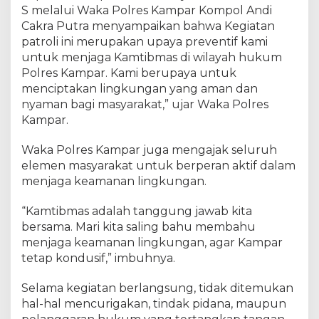
g
S melalui Waka Polres Kampar Kompol Andi
k
Cakra Putra menyampaikan bahwa Kegiatan
i
patroli ini merupakan upaya preventif kami
n
untuk menjaga Kamtibmas di wilayah hukum
a
Polres Kampar. Kami berupaya untuk
n
menciptakan lingkungan yang aman dan
g
nyaman bagi masyarakat,” ujar Waka Polres
A
Kampar.
m
a
Waka Polres Kampar juga mengajak seluruh
n
elemen masyarakat untuk berperan aktif dalam
d
a
menjaga keamanan lingkungan.
n
B
“Kamtibmas adalah tanggung jawab kita
e
bersama. Mari kita saling bahu membahu
b
menjaga keamanan lingkungan, agar Kampar
a
tetap kondusif,” imbuhnya.
s
G
Selama kegiatan berlangsung, tidak ditemukan
a
hal-hal mencurigakan, tindak pidana, maupun
n