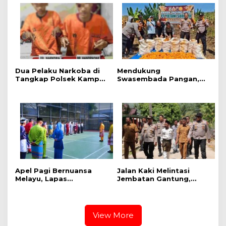
Karhutla
Dua Pelaku Narkoba di
Mendukung
Tangkap Polsek Kampar
Swasembada Pangan,
Kiri, Sita 12.07 Gram
Polsek Kampar Kiri Hilir
Sabu-sabu
Pantau Panen Jagung di
Lahan PT Yutani Suadiri
Apel Pagi Bernuansa
Jalan Kaki Melintasi
Melayu, Lapas
Jembatan Gantung,
Bangkinang Bangun
Kapolres Kampar Cek
Semangat Kebersamaan
Kesiapan Lokasi
Sambut HUT RI dan HUT
Ekspedisi Merah Putih
Provinsi Riau
Presisi
View More