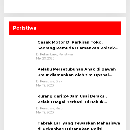
Peristiwa
Gasak Motor Di Parkiran Toko,
Seorang Pemuda Diamankan Polsek
Bukit Raya
Di Pekanbaru, Peristiwa
Mei 20, 2023
Pelaku Persetubuhan Anak di Bawah
Umur diamankan oleh tim Opsnal
Polsek Tualang-Polres Siak-Polda Riau
Di Peristiwa, Siak
Mei 19, 2023
Kurang dari 24 Jam Usai Beraksi,
Pelaku Begal Berhasil Di Bekuk
Satreskrim Polres Kuansing
Di Peristiwa, Riau
Mei 19, 2023
Tabrak Lari yang Tewaskan Mahasiswa
di Pekanbaru Ditangkap Polisi