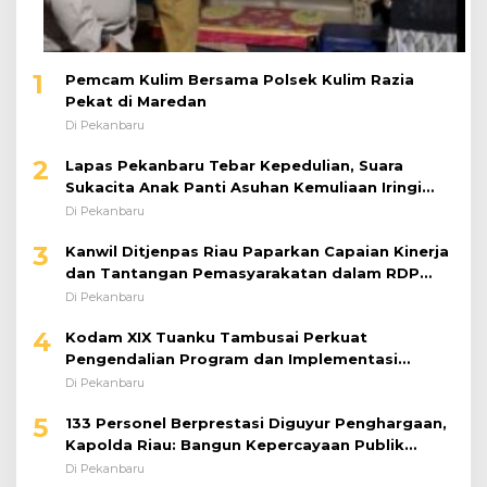
Sukacita Anak Panti Asuhan Kemuliaan Iringi
Bantuan Sosial
Di Pekanbaru
3
Kanwil Ditjenpas Riau Paparkan Capaian Kinerja
dan Tantangan Pemasyarakatan dalam RDP
Bersama Komisi XIII DPR RI
Di Pekanbaru
4
Kodam XIX Tuanku Tambusai Perkuat
Pengendalian Program dan Implementasi
Doktrin TNI AD
Di Pekanbaru
5
133 Personel Berprestasi Diguyur Penghargaan,
Kapolda Riau: Bangun Kepercayaan Publik
dengan Karya Nyata
Di Pekanbaru
6
Penguatan Kinerja Pemasyarakatan, Lapas
Pekanbaru Ikuti Arahan Dirjenpas Secara Virtual
Di Pekanbaru
7
Kodam XIX Tuanku Tambusai Mutasi Empat
Perwira, Pangdam Tegaskan Regenerasi untuk
Perkuat Kinerja Satuan
Di Pekanbaru