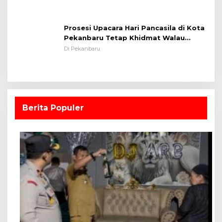
Berita Populer
1
Pemcam Kulim Bersama Polsek Kulim Razia
Pekat di Maredan
Di Pekanbaru
2
Lapas Pekanbaru Tebar Kepedulian, Suara