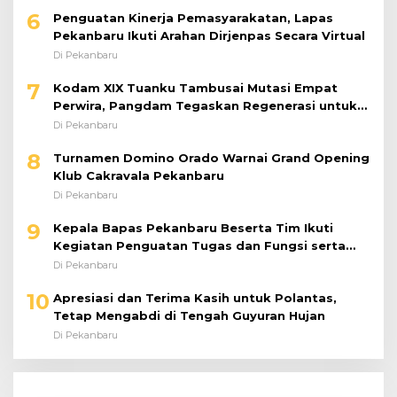
8
Turnamen Domino Orado Warnai Grand Opening
Klub Cakravala Pekanbaru
Di Pekanbaru
9
Kepala Bapas Pekanbaru Beserta Tim Ikuti
Kegiatan Penguatan Tugas dan Fungsi serta
Paparan Penempatan WBP ke Lapas Terbuka
Di Pekanbaru
10
Apresiasi dan Terima Kasih untuk Polantas,
Tetap Mengabdi di Tengah Guyuran Hujan
Di Pekanbaru