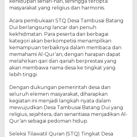
kehidupan sehari-hari, sehingga tercipta
t
masyarakat yang religius dan harmonis.
a
n
Acara pembukaan STQ Desa Tambusai Batang
g
Dui berlangsung lancar dan penuh
D
kekhidmatan. Para peserta dari berbagai
u
i
kategori akan berkompetisi menampilkan
kemampuan terbaiknya dalam membaca dan
memahami Al-Qur’an, dengan harapan dapat
melahirkan qari dan qariah berprestasi yang
akan membawa nama desa ke tingkat yang
lebih tinggi.
Dengan dukungan pemerintah desa dan
seluruh elemen masyarakat, diharapkan
kegiatan ini menjadi langkah nyata dalam
mewujudkan Desa Tambusai Batang Dui yang
religius, sejahtera, dan senantiasa menjadikan Al-
Qur’an sebagai pedoman hidup.
Seleksi Tilawatil Quran (STQ) Tingkat Desa