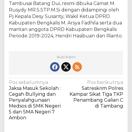
Tambusai Batang Dui, resmi dibuka Camat M.
Rusydy MR.S.STP.M.Si dengan didampingi oleh
Pj Kepala Desy Susanty, Wakil Ketua DPRD
Kabupaten Bengkalis M. Arsya Fadhila serta dua
mantan anggota DPRD Kabupaten Bengkalis
Periode 2019-2024, Hendri Hasibuan dan Rianto.
Ikuti Kami
N
Pos sebelumnya
Pos berikutnya
Jaksa Masuk Sekolah :
Satreskrim Polres
a
Cegah Bullying dan
Kampar Sikat Tiga TKP
v
Penyalahgunaan
Penambang Galian C
Medsos di SMK Negeri
di Tambang
i
5 dan SMA Negeri 7
g
Ambon
a