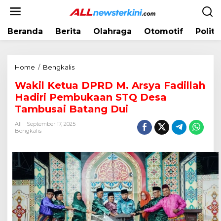
L
e
w
Beranda
Berita
Olahraga
Otomotif
Politi
a
t
i
k
Home
/
Bengkalis
W
e
a
k
Wakil Ketua DPRD M. Arsya Fadillah
k
o
Hadiri Pembukaan STQ Desa
i
n
l
Tambusai Batang Dui
t
K
e
All
September 17, 2025
e
Bengkalis
n
t
u
a
D
P
R
D
M
.