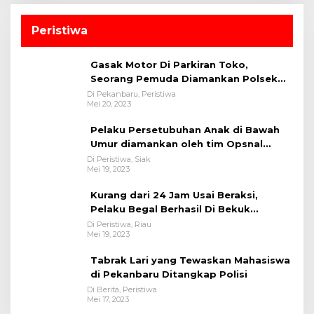
Peristiwa
Gasak Motor Di Parkiran Toko,
Seorang Pemuda Diamankan Polsek
Bukit Raya
Di Pekanbaru, Peristiwa
Mei 20, 2023
Pelaku Persetubuhan Anak di Bawah
Umur diamankan oleh tim Opsnal
Polsek Tualang-Polres Siak-Polda Riau
Di Peristiwa, Siak
Mei 19, 2023
Kurang dari 24 Jam Usai Beraksi,
Pelaku Begal Berhasil Di Bekuk
Satreskrim Polres Kuansing
Di Peristiwa, Riau
Mei 19, 2023
Tabrak Lari yang Tewaskan Mahasiswa
di Pekanbaru Ditangkap Polisi
Di Berita, Peristiwa
Mei 17, 2023