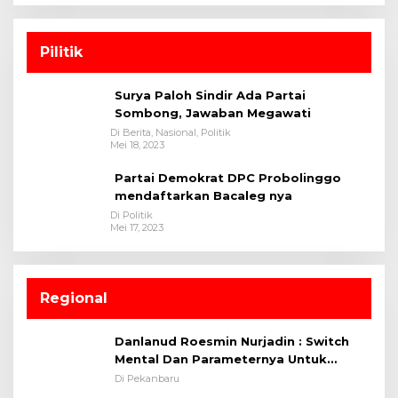
Pilitik
Surya Paloh Sindir Ada Partai
Sombong, Jawaban Megawati
Di Berita, Nasional, Politik
Mei 18, 2023
Partai Demokrat DPC Probolinggo
mendaftarkan Bacaleg nya
Di Politik
Mei 17, 2023
Regional
Danlanud Roesmin Nurjadin : Switch
Mental Dan Parameternya Untuk
Melaksanakan ✈
Di Pekanbaru