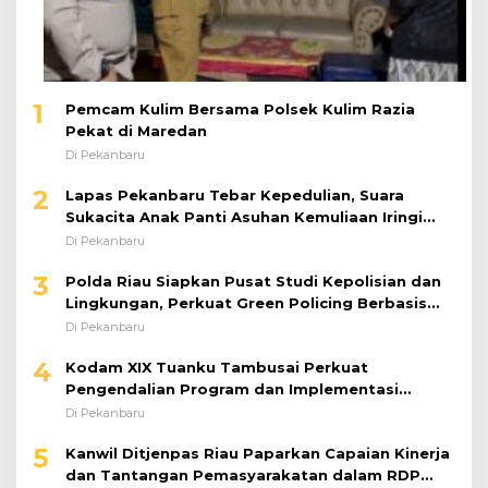
1
Pemcam Kulim Bersama Polsek Kulim Razia
Pekat di Maredan
Di Pekanbaru
2
Lapas Pekanbaru Tebar Kepedulian, Suara
Sukacita Anak Panti Asuhan Kemuliaan Iringi
Bantuan Sosial
Di Pekanbaru
3
Polda Riau Siapkan Pusat Studi Kepolisian dan
Lingkungan, Perkuat Green Policing Berbasis
Riset
Di Pekanbaru
4
Kodam XIX Tuanku Tambusai Perkuat
Pengendalian Program dan Implementasi
Doktrin TNI AD
Di Pekanbaru
5
Kanwil Ditjenpas Riau Paparkan Capaian Kinerja
dan Tantangan Pemasyarakatan dalam RDP