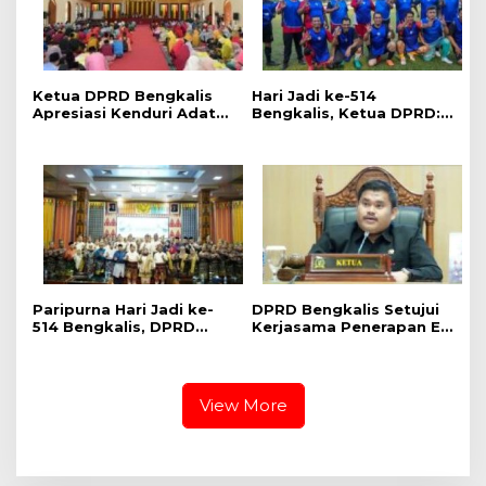
Ketua DPRD Bengkalis
Hari Jadi ke-514
Apresiasi Kenduri Adat
Bengkalis, Ketua DPRD:
Hari Jadi ke-514, Perkuat
Fun Football Pererat
Pelestarian Budaya
Silaturahmi dan Perkuat
Melayu
Sinergi
Paripurna Hari Jadi ke-
DPRD Bengkalis Setujui
514 Bengkalis, DPRD
Kerjasama Penerapan E-
Teguhkan Semangat
ticketing Penyeberangan
Membangun Negeri
RoRo
Junjungan
View More