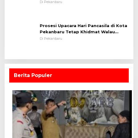
Lapangan Sepakbola
Di Pekanbaru
Prosesi Upacara Hari Pancasila di Kota
Pekanbaru Tetap Khidmat Walau
Dalam Ruangan
Di Pekanbaru
Berita Populer