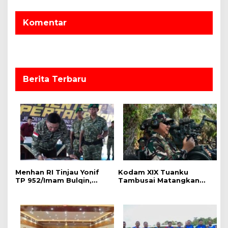
s
i
Komentar
p
o
s
Berita Terbaru
Menhan RI Tinjau Yonif
Kodam XIX Tuanku
TP 952/Imam Bulqin,
Tambusai Matangkan
Kodam XIX Tuanku
Kesiapan
Tambusai Tegaskan
LATBAKJATRAT, Kasdam
Penguatan Pertahanan
Cek Langsung Rudal
Wilayah
Starstreak dan Meriam
57