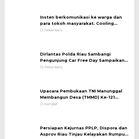
Insten berkomunikasi ke warga dan
para tokoh masyarakat. Cooling
System OMP LK ²024 Polsek Rumbai,
Di Pekanbaru
Kapolsek Iptu SAID ; Tekankan
Pentingnya Memelihara dan Menjaga
Situasi Kondusif
Dirlantas Polda Riau Sambangi
Pengunjung Car Free Day Sampaikan
Pesan Edukasi Kamtibmas &
Di Pekanbaru
Kamseltibcarlantas
Upacara Pembukaan TNI Manunggal
Membangun Desa (TMMD) Ke-121
Kodim 0313/KPR Tahun 2024) ?
Di Kampar
Persiapan Kejurnas PPLP, Dispora dan
Asprov Riau Tinjau Kelayakan Rumput