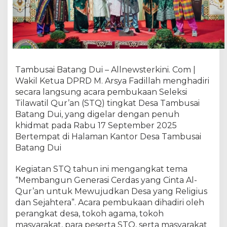
A
r
s
y
a
F
a
Tambusai Batang Dui – Allnewsterkini. Com |
d
Wakil Ketua DPRD M. Arsya Fadillah menghadiri
i
secara langsung acara pembukaan Seleksi
l
Tilawatil Qur’an (STQ) tingkat Desa Tambusai
l
Batang Dui, yang digelar dengan penuh
a
khidmat pada Rabu 17 September 2025
h
H
Bertempat di Halaman Kantor Desa Tambusai
a
Batang Dui
d
i
Kegiatan STQ tahun ini mengangkat tema
r
“Membangun Generasi Cerdas yang Cinta Al-
i
Qur’an untuk Mewujudkan Desa yang Religius
P
dan Sejahtera”. Acara pembukaan dihadiri oleh
e
perangkat desa, tokoh agama, tokoh
m
masyarakat, para peserta STQ, serta masyarakat