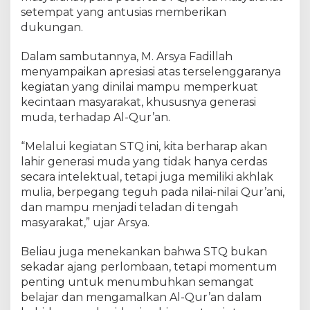
b
setempat yang antusias memberikan
u
dukungan.
k
a
a
Dalam sambutannya, M. Arsya Fadillah
n
menyampaikan apresiasi atas terselenggaranya
S
kegiatan yang dinilai mampu memperkuat
T
kecintaan masyarakat, khususnya generasi
Q
muda, terhadap Al-Qur’an.
D
e
“Melalui kegiatan STQ ini, kita berharap akan
s
lahir generasi muda yang tidak hanya cerdas
a
secara intelektual, tetapi juga memiliki akhlak
T
mulia, berpegang teguh pada nilai-nilai Qur’ani,
a
dan mampu menjadi teladan di tengah
m
b
masyarakat,” ujar Arsya.
u
s
Beliau juga menekankan bahwa STQ bukan
a
sekadar ajang perlombaan, tetapi momentum
i
penting untuk menumbuhkan semangat
B
belajar dan mengamalkan Al-Qur’an dalam
a