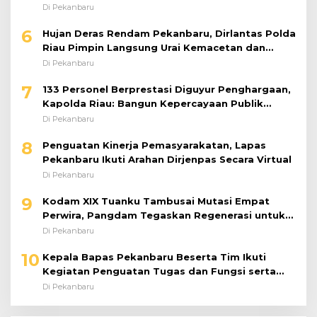
Bersama Komisi XIII DPR RI
Di Pekanbaru
6
Hujan Deras Rendam Pekanbaru, Dirlantas Polda
Riau Pimpin Langsung Urai Kemacetan dan
Bantu Pengendara
Di Pekanbaru
7
133 Personel Berprestasi Diguyur Penghargaan,
Kapolda Riau: Bangun Kepercayaan Publik
dengan Karya Nyata
Di Pekanbaru
8
Penguatan Kinerja Pemasyarakatan, Lapas
Pekanbaru Ikuti Arahan Dirjenpas Secara Virtual
Di Pekanbaru
9
Kodam XIX Tuanku Tambusai Mutasi Empat
Perwira, Pangdam Tegaskan Regenerasi untuk
Perkuat Kinerja Satuan
Di Pekanbaru
10
Kepala Bapas Pekanbaru Beserta Tim Ikuti
Kegiatan Penguatan Tugas dan Fungsi serta
Paparan Penempatan WBP ke Lapas Terbuka
Di Pekanbaru