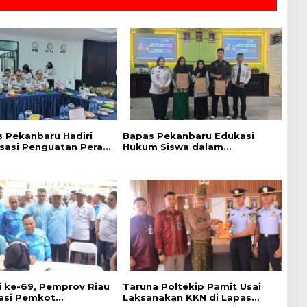
 Pekanbaru Hadiri
Bapas Pekanbaru Edukasi
isasi Penguatan Peran
Hukum Siswa dalam
Penyuluh Hukum
Kampanye Perlindungan
Keadilan Restoratif
Perempuan dan Anak
di ke-69, Pemprov Riau
Taruna Poltekip Pamit Usai
asi Pemkot
Laksanakan KKN di Lapas