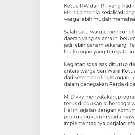
a
Ketua RW dan RT yang hadir 
k
Mereka menilai sosialisasi la
a
warga lebih mudah memahami
t
T
Salah satu warga, mengung
e
daerah yang selama ini belum
n
jadi lebih paham sekarang. Te
a
y
lingkungan yang ternyata sud
a
n
Kegiatan sosialisasi ditutup d
R
antara warga dan Wakil Ketu
a
dari ketertiban lingkungan, 
y
dalam penegakan Perda dibah
a
M. Dikky menyatakan, progr
terus dilakukan di berbagai w
Hal ini sejalan dengan kom
produk hukum kepada masya
implementasinya berjalan efek