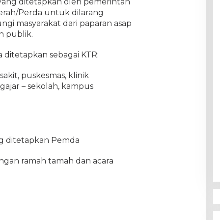
 yang ditetapkan oleh pemerintah
erah/Perda untuk dilarang
gi masyarakat dari paparan asap
 publik.
 ditetapkan sebagai KTR:
sakit, puskesmas, klinik
gajar – sekolah, kampus
g ditetapkan Pemda
dengan ramah tamah dan acara