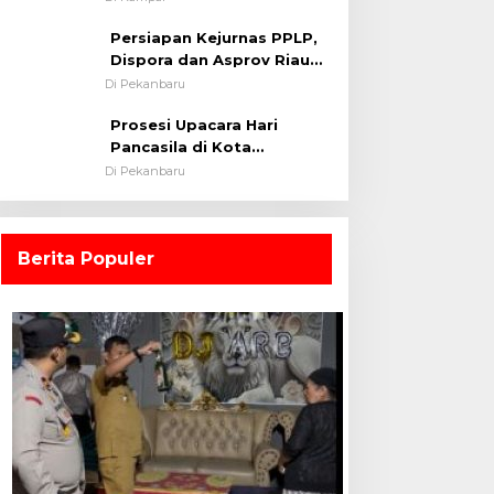
0313/KPR Tahun 2024) ?
Persiapan Kejurnas PPLP,
Dispora dan Asprov Riau
Tinjau Kelayakan Rumput
Di Pekanbaru
Lapangan Sepakbola
Prosesi Upacara Hari
Pancasila di Kota
Pekanbaru Tetap Khidmat
Di Pekanbaru
Walau Dalam Ruangan
Berita Populer