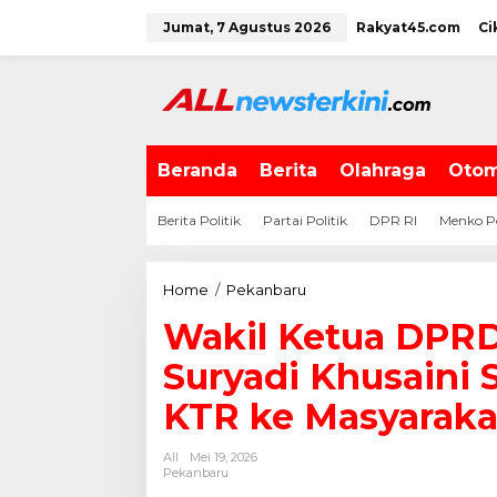
L
Jumat, 7 Agustus 2026
Rakyat45.com
Ci
e
w
a
t
i
k
e
Beranda
Berita
Olahraga
Otom
k
o
Berita Politik
Partai Politik
DPR RI
Menko P
n
t
e
Home
/
Pekanbaru
W
n
a
Wakil Ketua DPRD
k
i
Suryadi Khusaini 
l
K
KTR ke Masyaraka
e
t
All
Mei 19, 2026
u
Pekanbaru
a