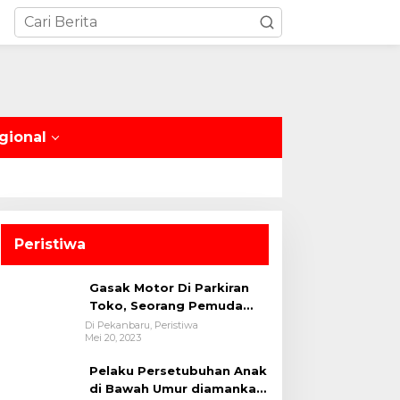
gional
Peristiwa
Gasak Motor Di Parkiran
Toko, Seorang Pemuda
Diamankan Polsek Bukit
Di Pekanbaru, Peristiwa
Mei 20, 2023
Raya
Pelaku Persetubuhan Anak
di Bawah Umur diamankan