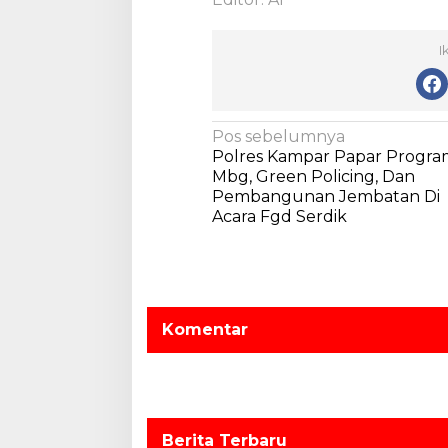
I
N
Pos sebelumnya
Polres Kampar Papar Progra
a
Mbg, Green Policing, Dan
v
Pembangunan Jembatan Di
Acara Fgd Serdik
i
g
a
s
Komentar
i
p
o
s
Berita Terbaru