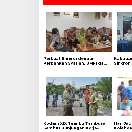
Perkuat Sinergi dengan
Kabapas
Perbankan Syariah, UMRI dan
Sinkron
Bank Syariah Nasional Jajaki
PK dan 
Kerja Sama Pembiayaan
Dukung 
untuk Pegawai
Kodam XIX Tuanku Tambusai
‎Hari Ja
Sambut Kunjungan Kerja
Kolabor