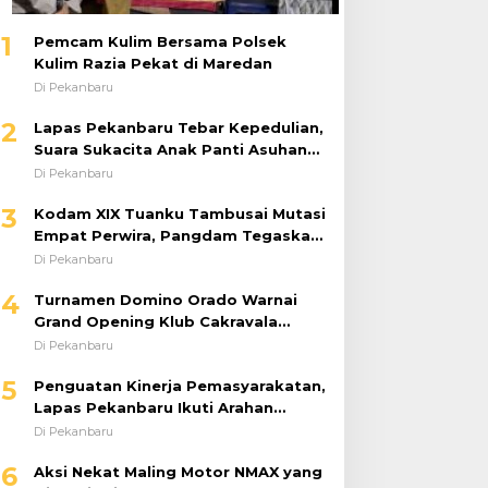
1
Pemcam Kulim Bersama Polsek
Kulim Razia Pekat di Maredan
Di Pekanbaru
2
Lapas Pekanbaru Tebar Kepedulian,
Suara Sukacita Anak Panti Asuhan
Kemuliaan Iringi Bantuan Sosial
Di Pekanbaru
3
Kodam XIX Tuanku Tambusai Mutasi
Empat Perwira, Pangdam Tegaskan
Regenerasi untuk Perkuat Kinerja
Di Pekanbaru
Satuan
4
Turnamen Domino Orado Warnai
Grand Opening Klub Cakravala
Pekanbaru
Di Pekanbaru
5
Penguatan Kinerja Pemasyarakatan,
Lapas Pekanbaru Ikuti Arahan
Dirjenpas Secara Virtual
Di Pekanbaru
6
Aksi Nekat Maling Motor NMAX yang