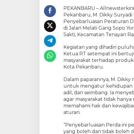
r
y
PEKANBARU – Allnewsterkini
a
Pekanbaru, M. Dikky Suryadi 
d
Penyebarluasan Peraturan D
i
di Jalan Melati Gang Sopo Yo
K
Sakti, Kecamatan Tenayan Raya
h
u
Kegiatan yang dihadiri pulu
s
Ketua RT setempat ini ber
a
masyarakat terhadap produk
i
Kota Pekanbaru.
n
i
Dalam paparannya, M. Dikky
S
H
untuk mengatur kehidupan be
S
adil, dan seimbang. Ia menyebut
o
agar masyarakat tidak hanya 
s
memahami hak dan kewajiban
i
aturan.
a
l
“Penyebarluasan Perda ini p
i
yang boleh dan tidak boleh 
s