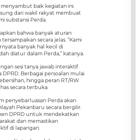
menyambut baik kegiatan ini.
ngsung dari wakil rakyat membuat
 substansi Perda.
kapkan bahwa banyak aturan
 tersampaikan secara jelas. “Kami
rnyata banyak hal kecil di
ah diatur dalam Perda,” katanya.
engan sesi tanya jawab interaktif
a DPRD. Berbagai persoalan mulai
kebersihan, hingga peran RT/RW
as secara terbuka.
am penyebarluasan Perda akan
ilayah Pekanbaru secara bergilir.
itmen DPRD untuk mendekatkan
rakat dan memastikan
tif di lapangan.