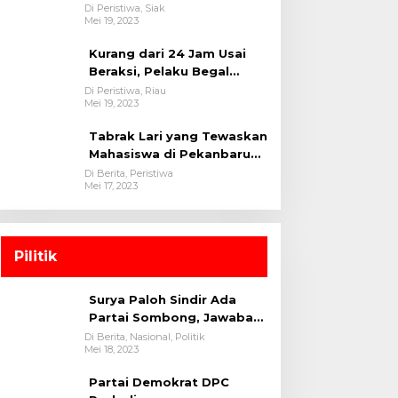
oleh tim Opsnal Polsek
Di Peristiwa, Siak
Mei 19, 2023
Tualang-Polres Siak-Polda
Riau
Kurang dari 24 Jam Usai
Beraksi, Pelaku Begal
Berhasil Di Bekuk
Di Peristiwa, Riau
Mei 19, 2023
Satreskrim Polres
Kuansing
Tabrak Lari yang Tewaskan
Mahasiswa di Pekanbaru
Ditangkap Polisi
Di Berita, Peristiwa
Mei 17, 2023
Pilitik
Surya Paloh Sindir Ada
Partai Sombong, Jawaban
Megawati
Di Berita, Nasional, Politik
Mei 18, 2023
Partai Demokrat DPC