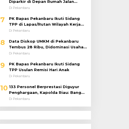
Diparkir di Depan Rumah Jalan
Tiung Raib Dicuri : Korban Minta
Di Pekanbaru
Pelaku Ditangkap Pihak Kepolisian
7
PK Bapas Pekanbaru Ikuti Sidang
TPP di Lapas/Rutan Wilayah Kerja
Bahas Usulan Remisi Umum Jelang
Di Pekanbaru
Hari Kemerdekaan
8
Data Diskop UMKM di Pekanbaru
Tembus 28 Ribu, Didominasi Usaha
Kuliner
Di Pekanbaru
9
PK Bapas Pekanbaru Ikuti Sidang
TPP Usulan Remisi Hari Anak
Di Pekanbaru
10
133 Personel Berprestasi Diguyur
Penghargaan, Kapolda Riau: Bangun
Kepercayaan Publik dengan Karya
Di Pekanbaru
Nyata