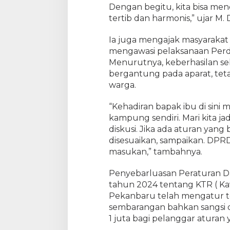
Dengan begitu, kita bisa men
a
tertib dan harmonis,” ujar M.
s
i
Ia juga mengajak masyarakat 
k
a
mengawasi pelaksanaan Perd
n
Menurutnya, keberhasilan se
P
bergantung pada aparat, teta
e
warga.
r
d
“Kehadiran bapak ibu di sin
a
kampung sendiri. Mari kita ja
K
diskusi. Jika ada aturan yan
T
disesuaikan, sampaikan. DP
R
masukan,” tambahnya.
k
e
Penyebarluasan Peraturan D
M
a
tahun 2024 tentang KTR ( 
s
Pekanbaru telah mengatur 
y
sembarangan bahkan sangsi 
a
1 juta bagi pelanggar aturan 
r