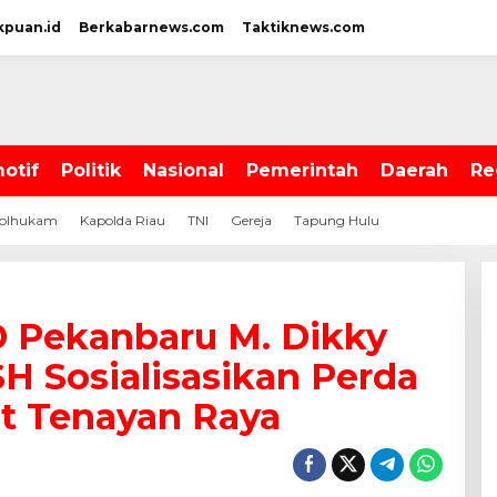
kpuan.id
Berkabarnews.com
Taktiknews.com
otif
Politik
Nasional
Pemerintah
Daerah
Re
olhukam
Kapolda Riau
TNI
Gereja
Tapung Hulu
 Pekanbaru M. Dikky
SH Sosialisasikan Perda
t Tenayan Raya