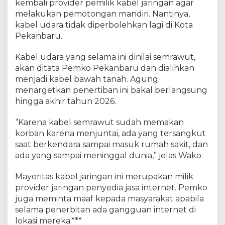
kembali provider pemilik kabel jaringan agar
u
melakukan pemotongan mandiri. Nantinya,
t
kabel udara tidak diperbolehkan lagi di Kota
d
Pekanbaru.
i
J
a
Kabel udara yang selama ini dinilai semrawut,
l
akan ditata Pemko Pekanbaru dan dialihkan
a
menjadi kabel bawah tanah. Agung
n
menargetkan penertiban ini bakal berlangsung
P
hingga akhir tahun 2026.
e
k
“Karena kabel semrawut sudah memakan
a
korban karena menjuntai, ada yang tersangkut
n
saat berkendara sampai masuk rumah sakit, dan
b
ada yang sampai meninggal dunia,” jelas Wako.
a
r
Mayoritas kabel jaringan ini merupakan milik
u
provider jaringan penyedia jasa internet. Pemko
juga meminta maaf kepada masyarakat apabila
selama penerbitan ada gangguan internet di
lokasi mereka.***