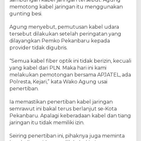
b
k
memotong kabel jaringan itu menggunakan
a
gunting besi.
n
K
Agung menyebut, pemutusan kabel udara
a
tersebut dilakukan setelah peringatan yang
b
dilayangkan Pemko Pekanbaru kepada
e
provider tidak digubris.
l
J
“Semua kabel fiber optik ini tidak berizin, kecuali
a
yang kabel dari PLN. Maka hari ini kami
r
melakukan pemotongan bersama APJATEL, ada
i
Polresta, Kejari,” kata Wako Agung usai
n
g
penertiban.
a
n
Ia memastikan penertiban kabel jaringan
S
semrawut ini bakal terus berlanjut se-Kota
e
Pekanbaru. Apalagi keberadaan kabel dan tiang
m
jaringan itu tidak memiliki izin.
r
a
Seiring penertiban ini, pihaknya juga meminta
w