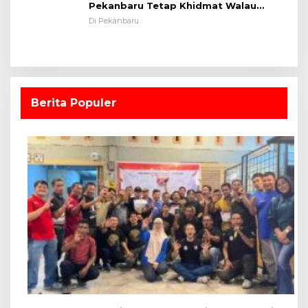
Pekanbaru Tetap Khidmat Walau
Dalam Ruangan
Di Pekanbaru
Berita Populer