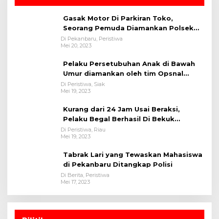
Gasak Motor Di Parkiran Toko,
Seorang Pemuda Diamankan Polsek
Bukit Raya
Di Pekanbaru, Peristiwa
Mei 20, 2023
Pelaku Persetubuhan Anak di Bawah
Umur diamankan oleh tim Opsnal
Polsek Tualang-Polres Siak-Polda Riau
Di Peristiwa, Siak
Mei 19, 2023
Kurang dari 24 Jam Usai Beraksi,
Pelaku Begal Berhasil Di Bekuk
Satreskrim Polres Kuansing
Di Peristiwa, Riau
Mei 19, 2023
Tabrak Lari yang Tewaskan Mahasiswa
di Pekanbaru Ditangkap Polisi
Di Berita, Peristiwa
Mei 17, 2023