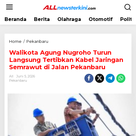
L
e
w
Beranda
Berita
Olahraga
Otomotif
Politi
a
t
i
k
Home
/
Pekanbaru
W
e
a
k
Walikota Agung Nugroho Turun
l
o
Langsung Tertibkan Kabel Jaringan
i
n
k
Semrawut di Jalan Pekanbaru
t
o
e
All
Juni 5, 2026
t
Pekanbaru
n
a
A
g
u
n
g
N
u
g