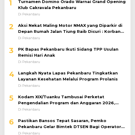
1
Turnamen Domino Orado Warnai Grand Opening
Klub Cakravala Pekanbaru
Di Pekanbaru
2
Aksi Nekat Maling Motor NMAX yang Diparkir di
Depan Rumah Jalan Tiung Raib Dicuri : Korban
Minta Pelaku Ditangkap Pihak Kepolisian
Di Pekanbaru
3
PK Bapas Pekanbaru Ikuti Sidang TPP Usulan
Remisi Hari Anak
Di Pekanbaru
4
Langkah Nyata Lapas Pekanbaru Tingkatkan
Layanan Kesehatan Melalui Program Prolanis
Di Pekanbaru
5
Kodam XIX/Tuanku Tambusai Perketat
Pengendalian Program dan Anggaran 2026,
Pastikan Kinerja Tepat Sasaran
Di Pekanbaru
6
Pastikan Bansos Tepat Sasaran, Pemko
Pekanbaru Gelar Bimtek DTSEN Bagi Operator
Puskessos
Di Pekanbaru