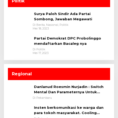
Pilitik
Surya Paloh Sindir Ada Partai
Sombong, Jawaban Megawati
Di Berita, Nasional, Politik
Mei 18, 2023
Partai Demokrat DPC Probolinggo
mendaftarkan Bacaleg nya
Di Politik
Mei 17, 2023
Regional
Danlanud Roesmin Nurjadin : Switch
Mental Dan Parameternya Untuk
Melaksanakan ✈
Di Pekanbaru
Insten berkomunikasi ke warga dan
para tokoh masyarakat. Cooling