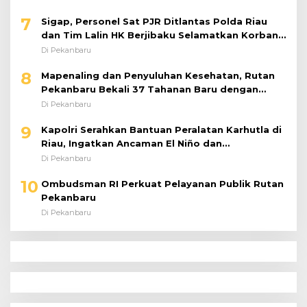
7
Sigap, Personel Sat PJR Ditlantas Polda Riau
dan Tim Lalin HK Berjibaku Selamatkan Korban
Kecelakaan di Tol Pekanbaru–Dumai
Di Pekanbaru
8
Mapenaling dan Penyuluhan Kesehatan, Rutan
Pekanbaru Bekali 37 Tahanan Baru dengan
Edukasi TBC, HIV, dan Bahaya Narkoba
Di Pekanbaru
9
Kapolri Serahkan Bantuan Peralatan Karhutla di
Riau, Ingatkan Ancaman El Niño dan
Prioritaskan Pencegahan
Di Pekanbaru
10
Ombudsman RI Perkuat Pelayanan Publik Rutan
Pekanbaru
Di Pekanbaru