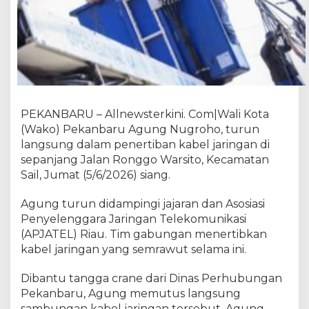
r
o
h
o
T
u
r
u
PEKANBARU – Allnewsterkini. Com|Wali Kota
n
(Wako) Pekanbaru Agung Nugroho, turun
L
a
langsung dalam penertiban kabel jaringan di
n
sepanjang Jalan Ronggo Warsito, Kecamatan
g
Sail, Jumat (5/6/2026) siang.
s
u
Agung turun didampingi jajaran dan Asosiasi
n
Penyelenggara Jaringan Telekomunikasi
g
(APJATEL) Riau. Tim gabungan menertibkan
T
kabel jaringan yang semrawut selama ini.
e
r
Dibantu tangga crane dari Dinas Perhubungan
t
Pekanbaru, Agung memutus langsung
i
sambungan kabel jaringan tersebut. Agung