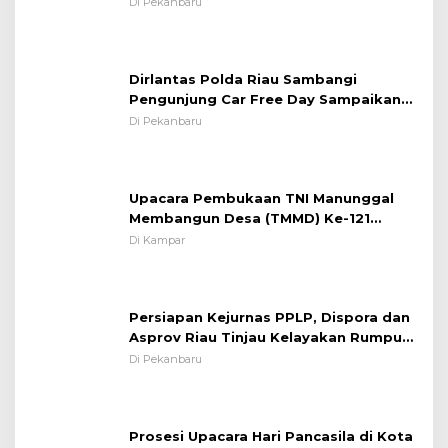
System OMP LK ²024 Polsek Rumbai,
Di Pekanbaru
Kapolsek Iptu SAID ; Tekankan
Pentingnya Memelihara dan Menjaga
Situasi Kondusif
Dirlantas Polda Riau Sambangi
Pengunjung Car Free Day Sampaikan
Pesan Edukasi Kamtibmas &
Di Pekanbaru
Kamseltibcarlantas
Upacara Pembukaan TNI Manunggal
Membangun Desa (TMMD) Ke-121
Kodim 0313/KPR Tahun 2024) ?
Di Kampar
Persiapan Kejurnas PPLP, Dispora dan
Asprov Riau Tinjau Kelayakan Rumput
Lapangan Sepakbola
Di Pekanbaru
Prosesi Upacara Hari Pancasila di Kota