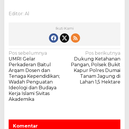
Editor: Al
Ikuti Kami
N
Pos sebelumnya
Pos berikutnya
UMRI Gelar
Dukung Ketahanan
a
Perkaderan Baitul
Pangan, Polsek Bukit
v
Arqam Dosen dan
Kapur Polres Dumai
Tenaga Kependidikan;
Tanam Jagung di
i
Wadah Penguatan
Lahan 1,5 Hektare
g
Ideologi dan Budaya
a
Kerja Islami Sivitas
Akademika
s
i
p
o
Komentar