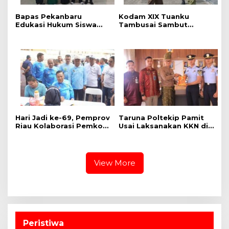
Bapas Pekanbaru
Kodam XIX Tuanku
Edukasi Hukum Siswa
Tambusai Sambut
dalam Kampanye
Kunjungan Kerja Menhan
Perlindungan
RI ke Yonif TP 952/Imam
Perempuan dan Anak
Bulqin dan Yonif TP
898/Pancalang Cakti
‎Hari Jadi ke-69, Pemprov
Taruna Poltekip Pamit
Riau Kolaborasi Pemkot
Usai Laksanakan KKN di
Pekanbaru Gelar CKG di
Lapas Pekanbaru
Stadion Utama
View More
Peristiwa