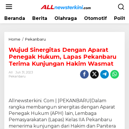
L
e
w
Beranda
Berita
Olahraga
Otomotif
Politi
a
t
i
k
Home
/
Pekanbaru
W
e
u
k
Wujud Sinergitas Dengan Aparat
j
o
Penegak Hukum, Lapas Pekanbaru
u
n
d
Terima Kunjungan Hakim Wasmat
t
S
e
All
Juli 31, 2023
i
Pekanbaru
n
n
e
r
g
Allnewsterkini. Com | |PEKANBARU|Dalam
i
rangka membangun sinergitas dengan Aparat
t
Penegak Hukum (APH) lain, Lembaga
a
Pemasyarakatan (Lapas) Kelas IIA Pekanbaru
s
menerima kunjungan dari Hakim dan Panitera
D