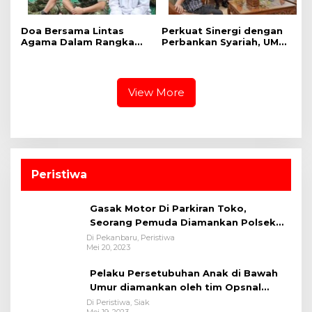
Doa Bersama Lintas
Perkuat Sinergi dengan
Agama Dalam Rangka
Perbankan Syariah, UMRI
HUT Ke-1 Kodam XIX
dan Bank Syariah
Tuanku Tambusai
Nasional Jajaki Kerja
Sama Pembiayaan untuk
Pegawai
View More
Peristiwa
Gasak Motor Di Parkiran Toko,
Seorang Pemuda Diamankan Polsek
Bukit Raya
Di Pekanbaru, Peristiwa
Mei 20, 2023
Pelaku Persetubuhan Anak di Bawah
Umur diamankan oleh tim Opsnal
Polsek Tualang-Polres Siak-Polda Riau
Di Peristiwa, Siak
Mei 19, 2023