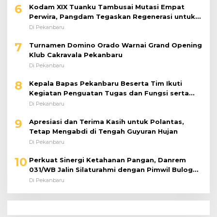
6
Kodam XIX Tuanku Tambusai Mutasi Empat
Perwira, Pangdam Tegaskan Regenerasi untuk
Perkuat Kinerja Satuan
Di Pekanbaru
7
Turnamen Domino Orado Warnai Grand Opening
Klub Cakravala Pekanbaru
Di Pekanbaru
8
Kepala Bapas Pekanbaru Beserta Tim Ikuti
Kegiatan Penguatan Tugas dan Fungsi serta
Paparan Penempatan WBP ke Lapas Terbuka
Di Pekanbaru
9
Apresiasi dan Terima Kasih untuk Polantas,
Tetap Mengabdi di Tengah Guyuran Hujan
Di Pekanbaru
10
Perkuat Sinergi Ketahanan Pangan, Danrem
031/WB Jalin Silaturahmi dengan Pimwil Bulog
Riau dan Kepri
Di Pekanbaru