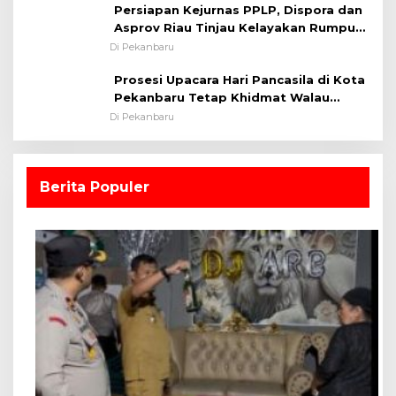
Persiapan Kejurnas PPLP, Dispora dan
Asprov Riau Tinjau Kelayakan Rumput
Lapangan Sepakbola
Di Pekanbaru
Prosesi Upacara Hari Pancasila di Kota
Pekanbaru Tetap Khidmat Walau
Dalam Ruangan
Di Pekanbaru
Berita Populer