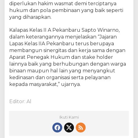
diperlukan hakim wasmat demi terciptanya
u
hukum dan pola pembinaan yang baik seperti
n
j
yang diharapkan.
u
n
Kalapas Kelas II A Pekanbaru Sapto Winarno,
g
dalam keterangannya menjelaskan “Jajaran
a
Lapas Kelas IIA Pekanbaru terus berupaya
n
membangun sinergitas dan kerja sama dengan
H
Aparat Penegak Hukum dan stake holder
a
lainnya baik yang berhubungan dengan warga
k
binaan maupun hal lain yang menyangkut
i
kedinasan dan organisasi serta pelayanan
m
kepada masyarakat,” ujarnya.
W
a
s
Editor: Al
m
a
t
Ikuti Kami