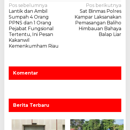
N
Pos sebelumnya
Pos berikutnya
Lantik dan Ambil
Sat Binmas Polres
a
Sumpah 4 Orang
Kampar Laksanakan
v
PPNS dan 1 Orang
Pemasangan Baliho
Pejabat Fungsional
Himbauan Bahaya
i
Tertentu, Ini Pesan
Balap Liar
g
Kakanwil
a
Kemenkumham Riau
s
i
p
Komentar
o
s
Berita Terbaru