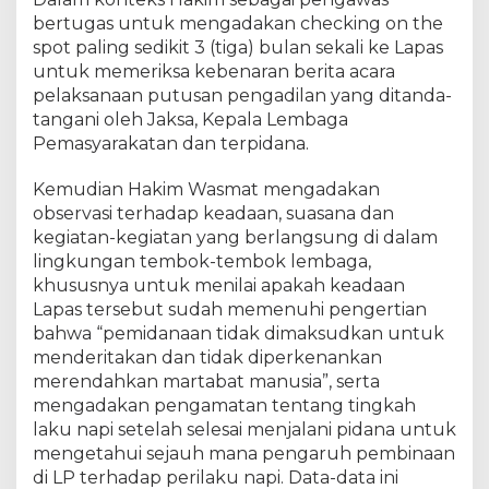
m
bertugas untuk mengadakan checking on the
,
L
spot paling sedikit 3 (tiga) bulan sekali ke Lapas
a
untuk memeriksa kebenaran berita acara
p
pelaksanaan putusan pengadilan yang ditanda-
a
tangani oleh Jaksa, Kepala Lembaga
s
Pemasyarakatan dan terpidana.
P
e
Kemudian Hakim Wasmat mengadakan
k
observasi terhadap keadaan, suasana dan
a
kegiatan-kegiatan yang berlangsung di dalam
n
lingkungan tembok-tembok lembaga,
b
khususnya untuk menilai apakah keadaan
a
r
Lapas tersebut sudah memenuhi pengertian
u
bahwa “pemidanaan tidak dimaksudkan untuk
T
menderitakan dan tidak diperkenankan
e
merendahkan martabat manusia”, serta
r
mengadakan pengamatan tentang tingkah
i
laku napi setelah selesai menjalani pidana untuk
m
mengetahui sejauh mana pengaruh pembinaan
a
di LP terhadap perilaku napi. Data-data ini
K