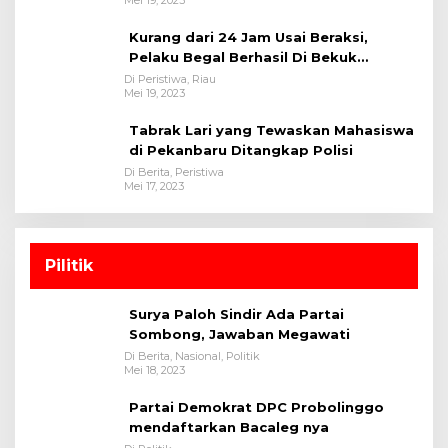
Kurang dari 24 Jam Usai Beraksi,
Pelaku Begal Berhasil Di Bekuk
Satreskrim Polres Kuansing
Di Peristiwa, Riau
Mei 19, 2023
Tabrak Lari yang Tewaskan Mahasiswa
di Pekanbaru Ditangkap Polisi
Di Berita, Peristiwa
Mei 17, 2023
Pilitik
Surya Paloh Sindir Ada Partai
Sombong, Jawaban Megawati
Di Berita, Nasional, Politik
Mei 18, 2023
Partai Demokrat DPC Probolinggo
mendaftarkan Bacaleg nya