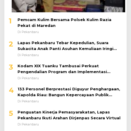
1
Pemcam Kulim Bersama Polsek Kulim Razia
Pekat di Maredan
Di Pekanbaru
2
Lapas Pekanbaru Tebar Kepedulian, Suara
Sukacita Anak Panti Asuhan Kemuliaan Iringi
Bantuan Sosial
Di Pekanbaru
3
Kodam XIX Tuanku Tambusai Perkuat
Pengendalian Program dan Implementasi
Doktrin TNI AD
Di Pekanbaru
4
133 Personel Berprestasi Diguyur Penghargaan,
Kapolda Riau: Bangun Kepercayaan Publik
dengan Karya Nyata
Di Pekanbaru
5
Penguatan Kinerja Pemasyarakatan, Lapas
Pekanbaru Ikuti Arahan Dirjenpas Secara Virtual
Di Pekanbaru