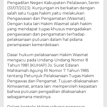
e
Pengadilan Negeri Kabupaten Pelalawan, Senin
n
(31/07/2023). Kunjungan ini berkaitan dengan
g
salah satu tugas hakim yaitu melakukan
a
Pengawasan dan Pengamatan (Wasmat).
n
Dengan kata lain Hakim Wasmat ialah hakim
A
yang mendapat tugas khusus mengadakan
p
pengawasan dan pengamatan terhadap
a
pelaksanaan putusan dalam hal pidana
r
perampasan kemerdekaan.
a
t
Dasar hukum pelaksanaan Hakim Wasmat
P
e
mengacu pada Undang-Undang Nomor 8
n
Tahun 1981 (KUHAP) Jo. Surat Edaran
e
Mahkamah Agung RI Nomor 7 Tahun 1985
g
tentang Petunjuk Pelaksanaan Tugas Hakim
a
Pengawas dan Pengamat. Tujuan dilaksanakan
k
Kimwasmat, antara lain: memperoleh kepastian
H
bahwa putusan pengadilan dilaksanakan
u
sebagaimana mestinya.
k
u
Dalam konteks Hakim sebagai pengawas