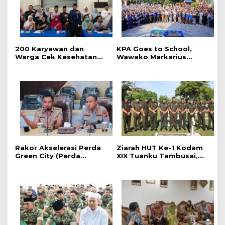
‎200 Karyawan dan
‎KPA Goes to School,
Warga Cek Kesehatan
‎Wawako Markarius
Gratis Momen RRI Fest
Anwar Edukasi
2026 RRI Pekanbaru
Pencegahan HIV/AIDS di
Kalangan Pelajar
Rakor Akselerasi Perda
Ziarah HUT Ke-1 Kodam
Green City (Perda
XIX Tuanku Tambusai,
Lingkungan) Kota
Penghormatan kepada
Pekanbaru Bersama
Pahlawan Berlangsung
Dinas Lingkungan Hidup
Khidmat
Kota Pekanbaru dan Tim
Pakar