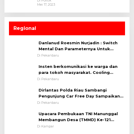
Di Politik
Mei 17, 2023
Regional
Danlanud Roesmin Nurjadin : Switch
Mental Dan Parameternya Untuk
Melaksanakan ✈
Di Pekanbaru
Insten berkomunikasi ke warga dan
para tokoh masyarakat. Cooling
System OMP LK ²024 Polsek Rumbai,
Di Pekanbaru
Kapolsek Iptu SAID ; Tekankan
Dirlantas Polda Riau Sambangi
Pentingnya Memelihara dan Menjaga
Pengunjung Car Free Day Sampaikan
Situasi Kondusif
Pesan Edukasi Kamtibmas &
Di Pekanbaru
Kamseltibcarlantas
Upacara Pembukaan TNI Manunggal
Membangun Desa (TMMD) Ke-121
Kodim 0313/KPR Tahun 2024) ?
Di Kampar