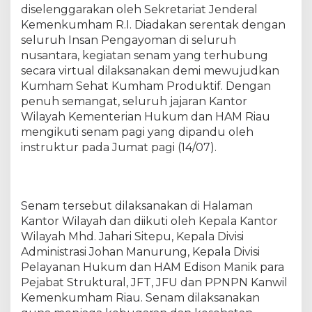
h
diselenggarakan oleh Sekretariat Jenderal
a
Kemenkumham R.I. Diadakan serentak dengan
t
seluruh Insan Pengayoman di seluruh
,
nusantara, kegiatan senam yang terhubung
K
secara virtual dilaksanakan demi mewujudkan
u
Kumham Sehat Kumham Produktif. Dengan
m
penuh semangat, seluruh jajaran Kantor
h
Wilayah Kementerian Hukum dan HAM Riau
a
mengikuti senam pagi yang dipandu oleh
m
P
instruktur pada Jumat pagi (14/07).
r
o
d
u
Senam tersebut dilaksanakan di Halaman
k
Kantor Wilayah dan diikuti oleh Kepala Kantor
t
Wilayah Mhd. Jahari Sitepu, Kepala Divisi
i
Administrasi Johan Manurung, Kepala Divisi
f
Pelayanan Hukum dan HAM Edison Manik para
,
Pejabat Struktural, JFT, JFU dan PPNPN Kanwil
J
Kemenkumham Riau. Senam dilaksanakan
a