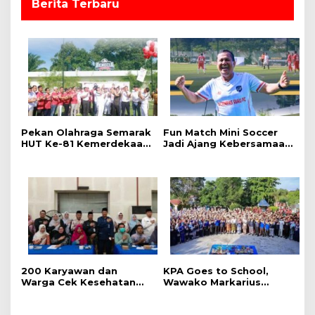
Berita Terbaru
a
g
i
Pekan Olahraga Semarak
Fun Match Mini Soccer
HUT Ke-81 Kemerdekaan
Jadi Ajang Kebersamaan
RI Resmi Dibuka, Perkuat
Kakanwil dan Kepala UPT
Soliditas dan Sportivitas
Pemasyarakatan se-Riau
Pegawai
‎200 Karyawan dan
‎KPA Goes to School,
Warga Cek Kesehatan
‎Wawako Markarius
Gratis Momen RRI Fest
Anwar Edukasi
2026 RRI Pekanbaru
Pencegahan HIV/AIDS di