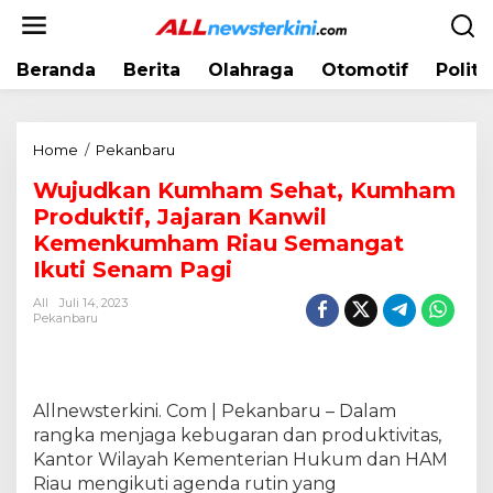
L
e
w
Beranda
Berita
Olahraga
Otomotif
Politi
a
t
i
k
Home
/
Pekanbaru
W
e
u
k
Wujudkan Kumham Sehat, Kumham
j
o
Produktif, Jajaran Kanwil
u
n
d
Kemenkumham Riau Semangat
t
k
Ikuti Senam Pagi
e
a
n
All
Juli 14, 2023
n
Pekanbaru
K
u
m
h
Allnewsterkini. Com | Pekanbaru – Dalam
a
rangka menjaga kebugaran dan produktivitas,
m
Kantor Wilayah Kementerian Hukum dan HAM
S
e
Riau mengikuti agenda rutin yang