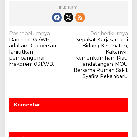
i
Ikuti Kami
a
u
S
e
N
Pos sebelumnya
Pos berikutnya
m
Danrem 031/WB
Sepakat Kerjasama di
a
a
adakan Doa bersama
Bidang Kesehatan,
n
v
lanjutkan
Kakanwil
g
pembangunan
Kemenkumham Riau
i
a
Makorem 031/WB.
Tandatangani MOU
t
g
Bersama Rumah Sakit
I
a
Syafira Pekanbaru
k
u
s
t
i
i
p
S
Komentar
e
o
n
s
a
m
P