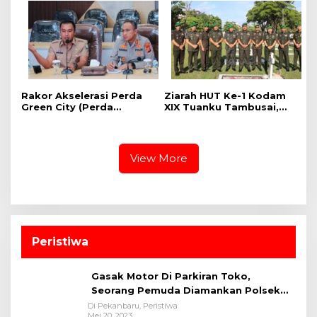
Kalangan Pelajar
Rakor Akselerasi Perda
Ziarah HUT Ke-1 Kodam
Green City (Perda
XIX Tuanku Tambusai,
Lingkungan) Kota
Penghormatan kepada
Pekanbaru Bersama
Pahlawan Berlangsung
Dinas Lingkungan Hidup
Khidmat
Kota Pekanbaru dan Tim
View More
Pakar
Peristiwa
Gasak Motor Di Parkiran Toko,
Seorang Pemuda Diamankan Polsek
Bukit Raya
Di Pekanbaru, Peristiwa
Mei 20, 2023