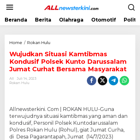
L
e
w
Beranda
Berita
Olahraga
Otomotif
Politi
a
t
i
k
Home
/
Rokan Hulu
W
e
u
k
Wujudkan Situasi Kamtibmas
j
o
Kondusif Polsek Kunto Darussalam
u
n
d
Jumat Curhat Bersama Masyarakat
t
k
e
All
Juli 14, 2023
a
Rokan Hulu
n
n
S
i
t
Allnewsterkini. Com | ROKAN HULU-Guna
u
terwujudnya situasi kamtibmas yang aman dan
a
kondusif, Personil Polsek Kuntodarussalam
s
Polres Rokan Hulu (Rohul), giat Jumat Curha,
i
di Desa Pagarantapah, Jumat (14/7/2023)
K