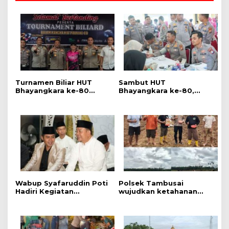
Turnamen Biliar HUT
Sambut HUT
Bhayangkara ke-80
Bhayangkara ke-80,
Resmi Dibuka, Polres
Polres Rokan Hulu Gelar
Rokan Hulu Ajak
Donor Darah, Sunatan
Generasi Muda Jauhi
Massal dan Pemeriksaan
Narkoba dan Judi Online
Kesehatan Gratis
Wabup Syafaruddin Poti
Polsek Tambusai
Hadiri Kegiatan
wujudkan ketahanan
Pengajian Akbar Tahun
Pangan dengan
Baru Islam 1448
Kelompok Tani dalam
rangka Penanaman
Jagung Kuartal II di Desa