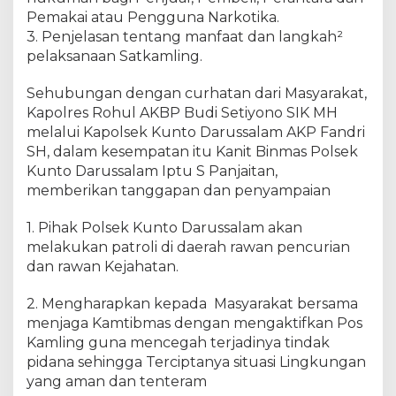
K
Pemakai atau Pengguna Narkotika.
u
3. Penjelasan tentang manfaat dan langkah²
n
t
pelaksanaan Satkamling.
o
D
Sehubungan dengan curhatan dari Masyarakat,
a
Kapolres Rohul AKBP Budi Setiyono SIK MH
r
melalui Kapolsek Kunto Darussalam AKP Fandri
u
SH, dalam kesempatan itu Kanit Binmas Polsek
s
Kunto Darussalam Iptu S Panjaitan,
s
memberikan tanggapan dan penyampaian
a
l
1. Pihak Polsek Kunto Darussalam akan
a
melakukan patroli di daerah rawan pencurian
m
dan rawan Kejahatan.
J
u
m
2. Mengharapkan kepada Masyarakat bersama
a
menjaga Kamtibmas dengan mengaktifkan Pos
t
Kamling guna mencegah terjadinya tindak
C
pidana sehingga Terciptanya situasi Lingkungan
u
yang aman dan tenteram
r