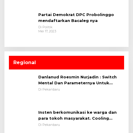
Partai Demokrat DPC Probolinggo
mendaftarkan Bacaleg nya
Di Politik
Mei 17, 2023
Regional
Danlanud Roesmin Nurjadin : Switch
Mental Dan Parameternya Untuk
Melaksanakan ✈
Di Pekanbaru
Insten berkomunikasi ke warga dan
para tokoh masyarakat. Cooling
System OMP LK ²024 Polsek Rumbai,
Di Pekanbaru
Kapolsek Iptu SAID ; Tekankan