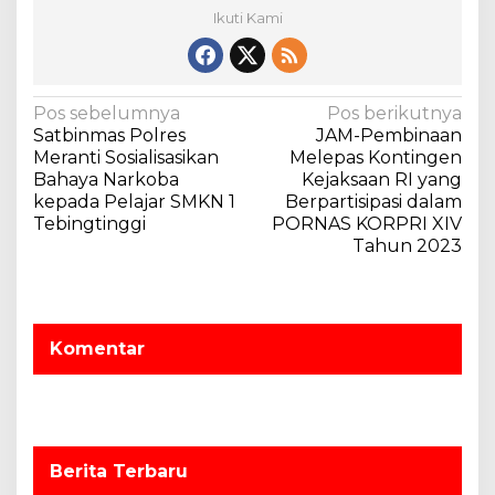
Ikuti Kami
N
Pos sebelumnya
Pos berikutnya
Satbinmas Polres
JAM-Pembinaan
a
Meranti Sosialisasikan
Melepas Kontingen
v
Bahaya Narkoba
Kejaksaan RI yang
kepada Pelajar SMKN 1
Berpartisipasi dalam
i
Tebingtinggi
PORNAS KORPRI XIV
g
Tahun 2023
a
s
i
Komentar
p
o
s
Berita Terbaru