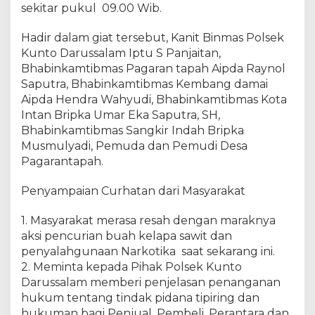
a
sekitar pukul 09.00 Wib.
m
t
Hadir dalam giat tersebut, Kanit Binmas Polsek
i
Kunto Darussalam Iptu S Panjaitan,
b
Bhabinkamtibmas Pagaran tapah Aipda Raynol
m
Saputra, Bhabinkamtibmas Kembang damai
a
Aipda Hendra Wahyudi, Bhabinkamtibmas Kota
s
Intan Bripka Umar Eka Saputra, SH,
K
Bhabinkamtibmas Sangkir Indah Bripka
o
Musmulyadi, Pemuda dan Pemudi Desa
n
Pagarantapah.
d
u
s
Penyampaian Curhatan dari Masyarakat
i
f
1. Masyarakat merasa resah dengan maraknya
P
aksi pencurian buah kelapa sawit dan
o
penyalahgunaan Narkotika saat sekarang ini.
l
2. Meminta kepada Pihak Polsek Kunto
s
Darussalam memberi penjelasan penanganan
e
hukum tentang tindak pidana tipiring dan
k
hukuman bagi Penjual, Pembeli, Perantara dan