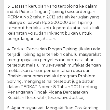
h
3. Batasan kerugian yang tergolong ke dalam
a
indak Pidana Ringan (Tipiring) sesuai dengan
t
PERMA No.2 tahun 2012 adalah kerugian yang
B
nilainya di bawah Rp.2.500.000 dan Tipiring
e
tersebut berlaku untuk pemula atau satu kali
r
s
kejahatan yg sudah Inkracht bukan untuk
a
pengulangan kejahatan.
m
a
4. Terkait Pencurian Ringan Tipiring, jikalau ada
M
terjadi Tipiring agar terlebih dahulu masyarakat
a
mengupayakan penyelesaian permasalahan
s
tersebut melalui musyawarah mufakat dengan
y
melibatkan unsur pemerintahan desa dan
a
Bhabinkamtibmas melalui program Problem
r
Solving, mengingat hal tersebut juga diatur
a
dalam PERKAP Nomor 8 Tahun 2021 tentang
k
a
Penanganan Tindak Pidana Berdasarkan
t
Keadilan Restoratif (Restorative Justice);
5. Agar masyarakat Mengaktifkan Pos Kamling