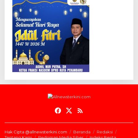
Hak Cipta @allnewsterkini.com
Beranda
Redaksi
Tentang Kami
Pedoman Media Siber
Indeks Berita