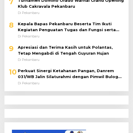
7
Turnamen Domino Orado Warnai Grand Opening
Klub Cakravala Pekanbaru
Di Pekanbaru
8
Kepala Bapas Pekanbaru Beserta Tim Ikuti
Kegiatan Penguatan Tugas dan Fungsi serta
Paparan Penempatan WBP ke Lapas Terbuka
Di Pekanbaru
9
Apresiasi dan Terima Kasih untuk Polantas,
Tetap Mengabdi di Tengah Guyuran Hujan
Di Pekanbaru
10
Perkuat Sinergi Ketahanan Pangan, Danrem
031/WB Jalin Silaturahmi dengan Pimwil Bulog
Riau dan Kepri
Di Pekanbaru