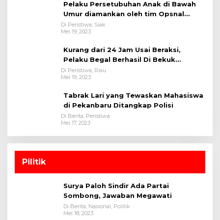
Pelaku Persetubuhan Anak di Bawah
Umur diamankan oleh tim Opsnal
Polsek Tualang-Polres Siak-Polda Riau
Di Peristiwa, Siak
Mei 19, 2023
Kurang dari 24 Jam Usai Beraksi,
Pelaku Begal Berhasil Di Bekuk
Satreskrim Polres Kuansing
Di Peristiwa, Riau
Mei 19, 2023
Tabrak Lari yang Tewaskan Mahasiswa
di Pekanbaru Ditangkap Polisi
Di Berita, Peristiwa
Mei 17, 2023
Pilitik
Surya Paloh Sindir Ada Partai
Sombong, Jawaban Megawati
Di Berita, Nasional, Politik
Mei 18, 2023