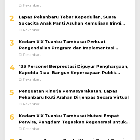
Di Pekanbaru
2
Lapas Pekanbaru Tebar Kepedulian, Suara
Sukacita Anak Panti Asuhan Kemuliaan Iringi
Bantuan Sosial
Di Pekanbaru
3
Kodam XIX Tuanku Tambusai Perkuat
Pengendalian Program dan Implementasi
Doktrin TNI AD
Di Pekanbaru
4
133 Personel Berprestasi Diguyur Penghargaan,
Kapolda Riau: Bangun Kepercayaan Publik
dengan Karya Nyata
Di Pekanbaru
5
Penguatan Kinerja Pemasyarakatan, Lapas
Pekanbaru Ikuti Arahan Dirjenpas Secara Virtual
Di Pekanbaru
6
Kodam XIX Tuanku Tambusai Mutasi Empat
Perwira, Pangdam Tegaskan Regenerasi untuk
Perkuat Kinerja Satuan
Di Pekanbaru