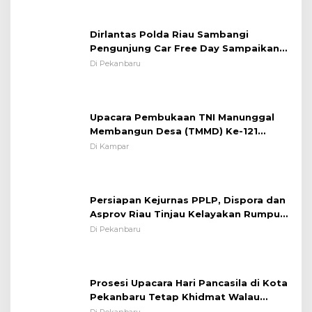
Pentingnya Memelihara dan Menjaga
Situasi Kondusif
Dirlantas Polda Riau Sambangi
Pengunjung Car Free Day Sampaikan
Pesan Edukasi Kamtibmas &
Di Pekanbaru
Kamseltibcarlantas
Upacara Pembukaan TNI Manunggal
Membangun Desa (TMMD) Ke-121
Kodim 0313/KPR Tahun 2024) ?
Di Kampar
Persiapan Kejurnas PPLP, Dispora dan
Asprov Riau Tinjau Kelayakan Rumput
Lapangan Sepakbola
Di Pekanbaru
Prosesi Upacara Hari Pancasila di Kota
Pekanbaru Tetap Khidmat Walau
Dalam Ruangan
Di Pekanbaru