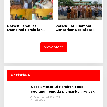
Batas, Kec. Tambusai
Polsek Tambusai
Polsek Batu Hampar
Dampingi Pemipilan
Gencarkan Sosialisasi
Jagung PT. PSA, Wujud
Bahaya Narkoba di SMA
Dukungan Polri terhadap
N 1 Batu Hampar
Ketahanan Pangan
View More
Peristiwa
Gasak Motor Di Parkiran Toko,
Seorang Pemuda Diamankan Polsek
Bukit Raya
Di Pekanbaru, Peristiwa
Mei 20, 2023