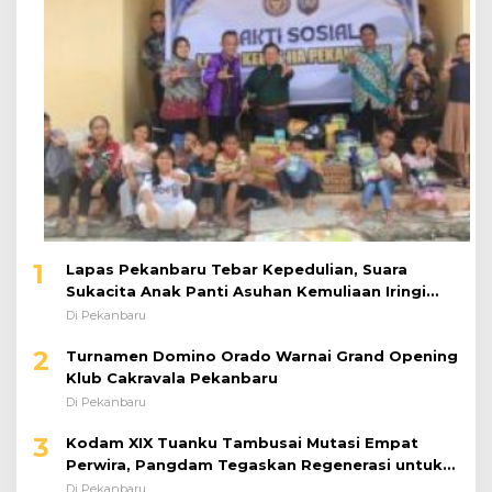
1
Lapas Pekanbaru Tebar Kepedulian, Suara
Sukacita Anak Panti Asuhan Kemuliaan Iringi
Bantuan Sosial
Di Pekanbaru
2
Turnamen Domino Orado Warnai Grand Opening
Klub Cakravala Pekanbaru
Di Pekanbaru
3
Kodam XIX Tuanku Tambusai Mutasi Empat
Perwira, Pangdam Tegaskan Regenerasi untuk
Perkuat Kinerja Satuan
Di Pekanbaru