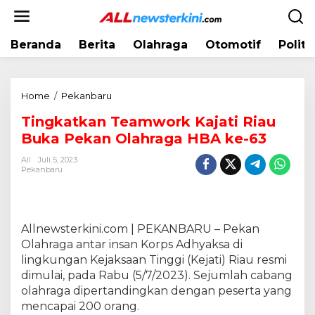
L
e
w
Beranda
Berita
Olahraga
Otomotif
Politi
a
t
i
k
Home
/
Pekanbaru
T
e
i
k
Tingkatkan Teamwork Kajati Riau
n
o
Buka Pekan Olahraga HBA ke-63
g
n
k
t
All
Juli 5, 2023
a
Pekanbaru
e
t
n
k
a
n
Allnewsterkini.com | PEKANBARU – Pekan
T
Olahraga antar insan Korps Adhyaksa di
e
lingkungan Kejaksaan Tinggi (Kejati) Riau resmi
a
dimulai, pada Rabu (5/7/2023). Sejumlah cabang
m
olahraga dipertandingkan dengan peserta yang
w
mencapai 200 orang.
o