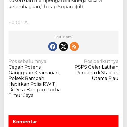
kokoh dan mempengaruhi kinerja secara
kelembagaan,” harap Supardi(ril)
Editor: Al
Ikuti Kami
N
Pos sebelumnya
Pos berikutnya
Cegah Potensi
PSPS Gelar Latihan
a
Gangguan Keamanan,
Perdana di Stadion
v
Polsek Rambah
Utama Riau
Hadirkan Polisi RW 11
i
Di Desa Bangun Purba
g
Timur Jaya
a
s
i
Komentar
p