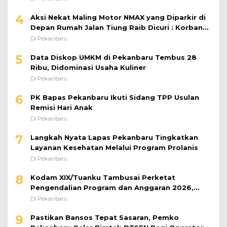
4
Aksi Nekat Maling Motor NMAX yang Diparkir di
Depan Rumah Jalan Tiung Raib Dicuri : Korban
Minta Pelaku Ditangkap Pihak Kepolisian
Di Pekanbaru
5
Data Diskop UMKM di Pekanbaru Tembus 28
Ribu, Didominasi Usaha Kuliner
Di Pekanbaru
6
PK Bapas Pekanbaru Ikuti Sidang TPP Usulan
Remisi Hari Anak
Di Pekanbaru
7
Langkah Nyata Lapas Pekanbaru Tingkatkan
Layanan Kesehatan Melalui Program Prolanis
Di Pekanbaru
8
Kodam XIX/Tuanku Tambusai Perketat
Pengendalian Program dan Anggaran 2026,
Pastikan Kinerja Tepat Sasaran
Di Pekanbaru
9
Pastikan Bansos Tepat Sasaran, Pemko