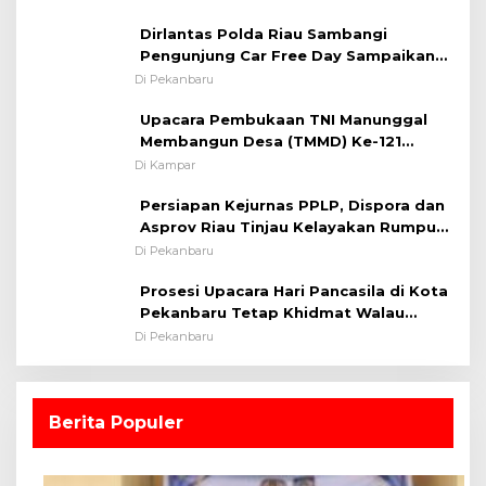
Kapolsek Iptu SAID ; Tekankan
Dirlantas Polda Riau Sambangi
Pentingnya Memelihara dan Menjaga
Pengunjung Car Free Day Sampaikan
Situasi Kondusif
Pesan Edukasi Kamtibmas &
Di Pekanbaru
Kamseltibcarlantas
Upacara Pembukaan TNI Manunggal
Membangun Desa (TMMD) Ke-121
Kodim 0313/KPR Tahun 2024) ?
Di Kampar
Persiapan Kejurnas PPLP, Dispora dan
Asprov Riau Tinjau Kelayakan Rumput
Lapangan Sepakbola
Di Pekanbaru
Prosesi Upacara Hari Pancasila di Kota
Pekanbaru Tetap Khidmat Walau
Dalam Ruangan
Di Pekanbaru
Berita Populer