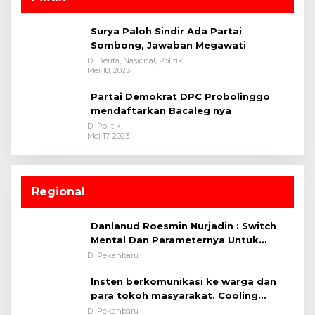
Surya Paloh Sindir Ada Partai
Sombong, Jawaban Megawati
Di Berita, Nasional, Politik
Mei 18, 2023
Partai Demokrat DPC Probolinggo
mendaftarkan Bacaleg nya
Di Politik
Mei 17, 2023
Regional
Danlanud Roesmin Nurjadin : Switch
Mental Dan Parameternya Untuk
Melaksanakan ✈
Di Pekanbaru
Insten berkomunikasi ke warga dan
para tokoh masyarakat. Cooling
System OMP LK ²024 Polsek Rumbai,
Di Pekanbaru