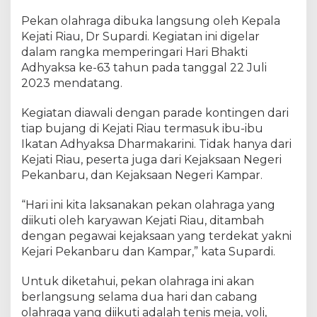
r
Pekan olahraga dibuka langsung oleh Kepala
k
K
Kejati Riau, Dr Supardi. Kegiatan ini digelar
a
dalam rangka memperingari Hari Bhakti
j
Adhyaksa ke-63 tahun pada tanggal 22 Juli
a
2023 mendatang.
t
i
Kegiatan diawali dengan parade kontingen dari
R
tiap bujang di Kejati Riau termasuk ibu-ibu
i
Ikatan Adhyaksa Dharmakarini. Tidak hanya dari
a
Kejati Riau, peserta juga dari Kejaksaan Negeri
u
Pekanbaru, dan Kejaksaan Negeri Kampar.
B
u
“Hari ini kita laksanakan pekan olahraga yang
k
a
diikuti oleh karyawan Kejati Riau, ditambah
P
dengan pegawai kejaksaan yang terdekat yakni
e
Kejari Pekanbaru dan Kampar,” kata Supardi.
k
a
Untuk diketahui, pekan olahraga ini akan
n
berlangsung selama dua hari dan cabang
O
olahraga yang diikuti adalah tenis meja, voli,