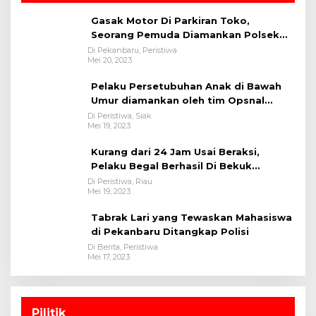
Gasak Motor Di Parkiran Toko,
Seorang Pemuda Diamankan Polsek
Bukit Raya
Di Pekanbaru, Peristiwa
Mei 20, 2023
Pelaku Persetubuhan Anak di Bawah
Umur diamankan oleh tim Opsnal
Polsek Tualang-Polres Siak-Polda Riau
Di Peristiwa, Siak
Mei 19, 2023
Kurang dari 24 Jam Usai Beraksi,
Pelaku Begal Berhasil Di Bekuk
Satreskrim Polres Kuansing
Di Peristiwa, Riau
Mei 19, 2023
Tabrak Lari yang Tewaskan Mahasiswa
di Pekanbaru Ditangkap Polisi
Di Berita, Peristiwa
Mei 17, 2023
Pilitik