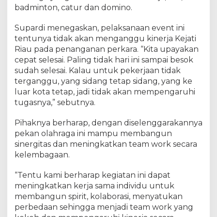
l
badminton, catur dan domino.
a
h
Supardi menegaskan, pelaksanaan event ini
r
tentunya tidak akan menganggu kinerja Kejati
a
Riau pada penanganan perkara. “Kita upayakan
g
a
cepat selesai. Paling tidak hari ini sampai besok
H
sudah selesai. Kalau untuk pekerjaan tidak
B
terganggu, yang sidang tetap sidang, yang ke
A
luar kota tetap, jadi tidak akan mempengaruhi
k
tugasnya,” sebutnya.
e
-
Pihaknya berharap, dengan diselenggarakannya
6
pekan olahraga ini mampu membangun
3
sinergitas dan meningkatkan team work secara
kelembagaan.
“Tentu kami berharap kegiatan ini dapat
meningkatkan kerja sama individu untuk
membangun spirit, kolaborasi, menyatukan
perbedaan sehingga menjadi team work yang