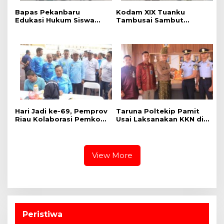
Bapas Pekanbaru
Kodam XIX Tuanku
Edukasi Hukum Siswa
Tambusai Sambut
dalam Kampanye
Kunjungan Kerja Menhan
Perlindungan
RI ke Yonif TP 952/Imam
Perempuan dan Anak
Bulqin dan Yonif TP
898/Pancalang Cakti
‎Hari Jadi ke-69, Pemprov
Taruna Poltekip Pamit
Riau Kolaborasi Pemkot
Usai Laksanakan KKN di
Pekanbaru Gelar CKG di
Lapas Pekanbaru
Stadion Utama
View More
Peristiwa