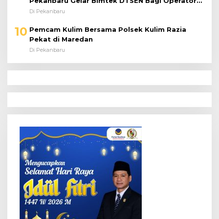
Pekanbaru Gelar Bimtek DTSEN Bagi Operator
Puskessos
Di Pekanbaru
10
Pemcam Kulim Bersama Polsek Kulim Razia
Pekat di Maredan
Di Pekanbaru