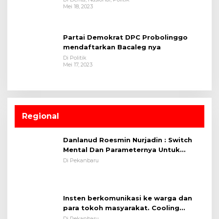
Mei 18, 2023
Partai Demokrat DPC Probolinggo
mendaftarkan Bacaleg nya
Di Politik
Mei 17, 2023
Regional
Danlanud Roesmin Nurjadin : Switch
Mental Dan Parameternya Untuk
Melaksanakan ✈
Di Pekanbaru
Insten berkomunikasi ke warga dan
para tokoh masyarakat. Cooling
System OMP LK ²024 Polsek Rumbai,
Di Pekanbaru