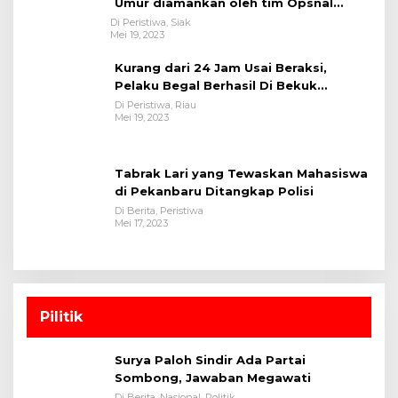
Umur diamankan oleh tim Opsnal
Polsek Tualang-Polres Siak-Polda Riau
Di Peristiwa, Siak
Mei 19, 2023
Kurang dari 24 Jam Usai Beraksi,
Pelaku Begal Berhasil Di Bekuk
Satreskrim Polres Kuansing
Di Peristiwa, Riau
Mei 19, 2023
Tabrak Lari yang Tewaskan Mahasiswa
di Pekanbaru Ditangkap Polisi
Di Berita, Peristiwa
Mei 17, 2023
Pilitik
Surya Paloh Sindir Ada Partai
Sombong, Jawaban Megawati
Di Berita, Nasional, Politik