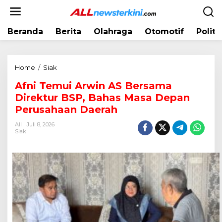
L
e
w
Beranda
Berita
Olahraga
Otomotif
Politi
a
t
i
k
Home
/
Siak
A
e
f
k
Afni Temui Arwin AS Bersama
n
o
Direktur BSP, Bahas Masa Depan
i
n
T
Perusahaan Daerah
t
e
e
All
Juli 8, 2026
m
Siak
n
u
i
A
r
w
i
n
A
S