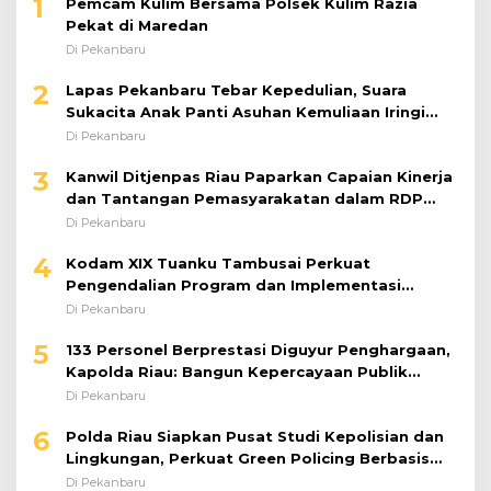
1
Pemcam Kulim Bersama Polsek Kulim Razia
Pekat di Maredan
Di Pekanbaru
2
Lapas Pekanbaru Tebar Kepedulian, Suara
Sukacita Anak Panti Asuhan Kemuliaan Iringi
Bantuan Sosial
Di Pekanbaru
3
Kanwil Ditjenpas Riau Paparkan Capaian Kinerja
dan Tantangan Pemasyarakatan dalam RDP
Bersama Komisi XIII DPR RI
Di Pekanbaru
4
Kodam XIX Tuanku Tambusai Perkuat
Pengendalian Program dan Implementasi
Doktrin TNI AD
Di Pekanbaru
5
133 Personel Berprestasi Diguyur Penghargaan,
Kapolda Riau: Bangun Kepercayaan Publik
dengan Karya Nyata
Di Pekanbaru
6
Polda Riau Siapkan Pusat Studi Kepolisian dan
Lingkungan, Perkuat Green Policing Berbasis
Riset
Di Pekanbaru