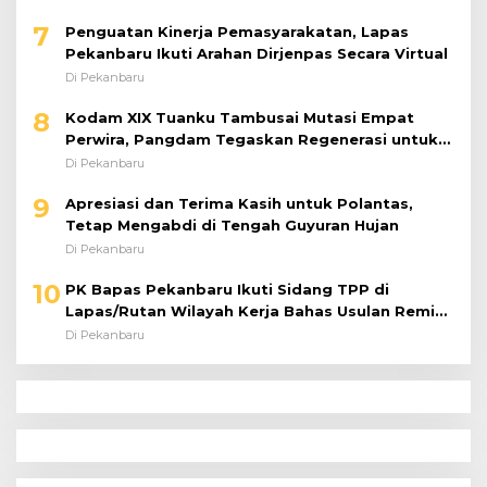
7
Penguatan Kinerja Pemasyarakatan, Lapas
Pekanbaru Ikuti Arahan Dirjenpas Secara Virtual
Di Pekanbaru
8
Kodam XIX Tuanku Tambusai Mutasi Empat
Perwira, Pangdam Tegaskan Regenerasi untuk
Perkuat Kinerja Satuan
Di Pekanbaru
9
Apresiasi dan Terima Kasih untuk Polantas,
Tetap Mengabdi di Tengah Guyuran Hujan
Di Pekanbaru
10
PK Bapas Pekanbaru Ikuti Sidang TPP di
Lapas/Rutan Wilayah Kerja Bahas Usulan Remisi
Umum Jelang Hari Kemerdekaan
Di Pekanbaru