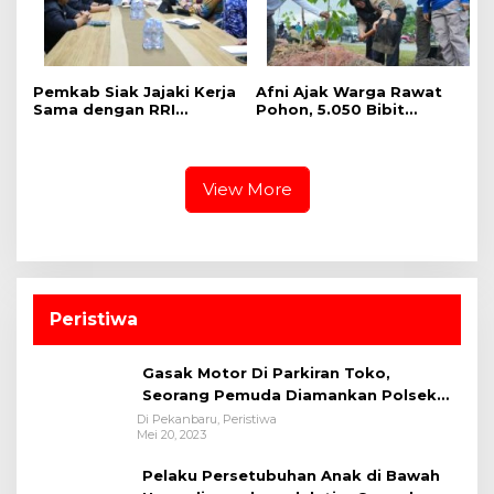
Pemkab Siak Jajaki Kerja
Afni Ajak Warga Rawat
Sama dengan RRI
Pohon, 5.050 Bibit
Pekanbaru, Perluas
Ditanam di Jalur
Promosi Daerah hingga
Mempura-Dayun
Nasional
View More
Peristiwa
Gasak Motor Di Parkiran Toko,
Seorang Pemuda Diamankan Polsek
Bukit Raya
Di Pekanbaru, Peristiwa
Mei 20, 2023
Pelaku Persetubuhan Anak di Bawah