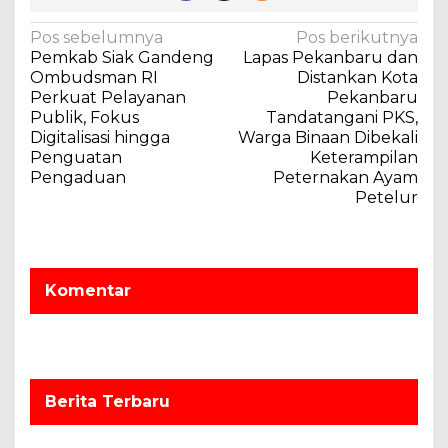
N
Pos sebelumnya
Pos berikutnya
Pemkab Siak Gandeng
Lapas Pekanbaru dan
a
Ombudsman RI
Distankan Kota
v
Perkuat Pelayanan
Pekanbaru
Publik, Fokus
Tandatangani PKS,
i
Digitalisasi hingga
Warga Binaan Dibekali
g
Penguatan
Keterampilan
a
Pengaduan
Peternakan Ayam
Petelur
s
i
p
o
Komentar
s
Berita Terbaru