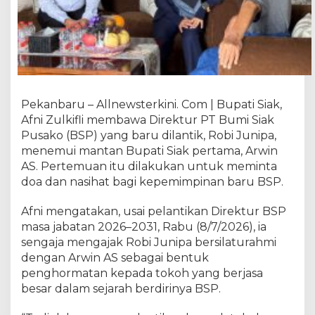
B
e
r
s
a
m
a
Pekanbaru – Allnewsterkini. Com | Bupati Siak,
D
i
Afni Zulkifli membawa Direktur PT Bumi Siak
r
Pusako (BSP) yang baru dilantik, Robi Junipa,
e
menemui mantan Bupati Siak pertama, Arwin
k
AS. Pertemuan itu dilakukan untuk meminta
t
doa dan nasihat bagi kepemimpinan baru BSP.
u
r
Afni mengatakan, usai pelantikan Direktur BSP
B
masa jabatan 2026–2031, Rabu (8/7/2026), ia
S
sengaja mengajak Robi Junipa bersilaturahmi
P
dengan Arwin AS sebagai bentuk
,
penghormatan kepada tokoh yang berjasa
B
a
besar dalam sejarah berdirinya BSP.
h