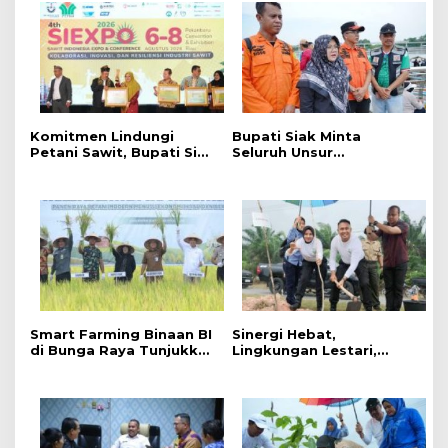
Komitmen Lindungi
Bupati Siak Minta
Petani Sawit, Bupati Siak
Seluruh Unsur
Afni Zulkifli Raih
Maksimalkan Pencarian
Penghargaan SIEXPO
Korban Tenggelam di
2026
Sungai Siak.
Smart Farming Binaan BI
Sinergi Hebat,
di Bunga Raya Tunjukkan
Lingkungan Lestari,
Hasil, Produktivitas Padi
Pemerintah Kab Siak
Meningkat
Gelar Penanaman Pohon
Serentak ,Kapolres : Kita
Menanam Masa Depan
dan Harapan