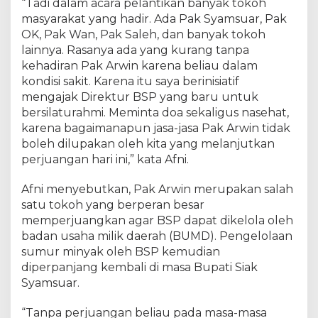
a
“Tadi dalam acara pelantikan banyak tokoh
s
masyarakat yang hadir. Ada Pak Syamsuar, Pak
M
OK, Pak Wan, Pak Saleh, dan banyak tokoh
a
lainnya. Rasanya ada yang kurang tanpa
s
kehadiran Pak Arwin karena beliau dalam
a
kondisi sakit. Karena itu saya berinisiatif
D
mengajak Direktur BSP yang baru untuk
e
bersilaturahmi. Meminta doa sekaligus nasehat,
p
karena bagaimanapun jasa-jasa Pak Arwin tidak
a
n
boleh dilupakan oleh kita yang melanjutkan
P
perjuangan hari ini,” kata Afni.
e
r
Afni menyebutkan, Pak Arwin merupakan salah
u
satu tokoh yang berperan besar
s
memperjuangkan agar BSP dapat dikelola oleh
a
badan usaha milik daerah (BUMD). Pengelolaan
h
sumur minyak oleh BSP kemudian
a
diperpanjang kembali di masa Bupati Siak
a
Syamsuar.
n
D
“Tanpa perjuangan beliau pada masa-masa
a