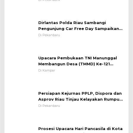
Kapolsek Iptu SAID ; Tekankan
Pentingnya Memelihara dan Menjaga
Situasi Kondusif
Dirlantas Polda Riau Sambangi
Pengunjung Car Free Day Sampaikan
Pesan Edukasi Kamtibmas &
Di Pekanbaru
Kamseltibcarlantas
Upacara Pembukaan TNI Manunggal
Membangun Desa (TMMD) Ke-121
Kodim 0313/KPR Tahun 2024) ?
Di Kampar
Persiapan Kejurnas PPLP, Dispora dan
Asprov Riau Tinjau Kelayakan Rumput
Lapangan Sepakbola
Di Pekanbaru
Prosesi Upacara Hari Pancasila di Kota