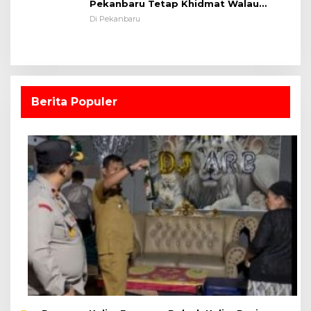
Pekanbaru Tetap Khidmat Walau
Dalam Ruangan
Di Pekanbaru
Berita Populer