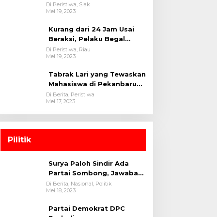
oleh tim Opsnal Polsek
Di Peristiwa, Siak
Mei 19, 2023
Tualang-Polres Siak-Polda
Riau
Kurang dari 24 Jam Usai
Beraksi, Pelaku Begal
Berhasil Di Bekuk
Di Peristiwa, Riau
Mei 19, 2023
Satreskrim Polres
Kuansing
Tabrak Lari yang Tewaskan
Mahasiswa di Pekanbaru
Ditangkap Polisi
Di Berita, Peristiwa
Mei 17, 2023
Pilitik
Surya Paloh Sindir Ada
Partai Sombong, Jawaban
Megawati
Di Berita, Nasional, Politik
Mei 18, 2023
Partai Demokrat DPC