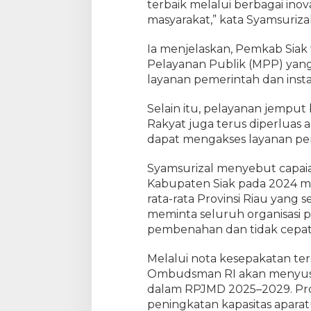
terbaik melalui berbagai in
s
masyarakat,” kata Syamsurizal
D
i
Ia menjelaskan, Pemkab Sia
g
Pelayanan Publik (MPP) yan
i
layanan pemerintah dan instan
t
a
Selain itu, pelayanan jempu
l
Rakyat juga terus diperluas a
i
s
dapat mengakses layanan pe
a
s
Syamsurizal menyebut capaia
i
Kabupaten Siak pada 2024 men
h
rata-rata Provinsi Riau yang se
i
meminta seluruh organisasi 
n
pembenahan dan tidak cepat 
g
g
Melalui nota kesepakatan te
a
Ombudsman RI akan menyusun
P
dalam RPJMD 2025–2029. Prog
e
peningkatan kapasitas apara
n