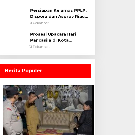
0313/KPR Tahun 2024) ?
Persiapan Kejurnas PPLP,
Dispora dan Asprov Riau
Tinjau Kelayakan Rumput
Di Pekanbaru
Lapangan Sepakbola
Prosesi Upacara Hari
Pancasila di Kota
Pekanbaru Tetap Khidmat
Di Pekanbaru
Walau Dalam Ruangan
Berita Populer