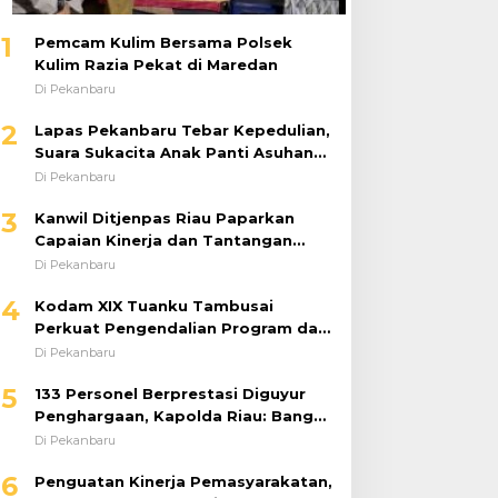
1
Pemcam Kulim Bersama Polsek
Kulim Razia Pekat di Maredan
Di Pekanbaru
2
Lapas Pekanbaru Tebar Kepedulian,
Suara Sukacita Anak Panti Asuhan
Kemuliaan Iringi Bantuan Sosial
Di Pekanbaru
3
Kanwil Ditjenpas Riau Paparkan
Capaian Kinerja dan Tantangan
Pemasyarakatan dalam RDP
Di Pekanbaru
Bersama Komisi XIII DPR RI
4
Kodam XIX Tuanku Tambusai
Perkuat Pengendalian Program dan
Implementasi Doktrin TNI AD
Di Pekanbaru
5
133 Personel Berprestasi Diguyur
Penghargaan, Kapolda Riau: Bangun
Kepercayaan Publik dengan Karya
Di Pekanbaru
Nyata
6
Penguatan Kinerja Pemasyarakatan,