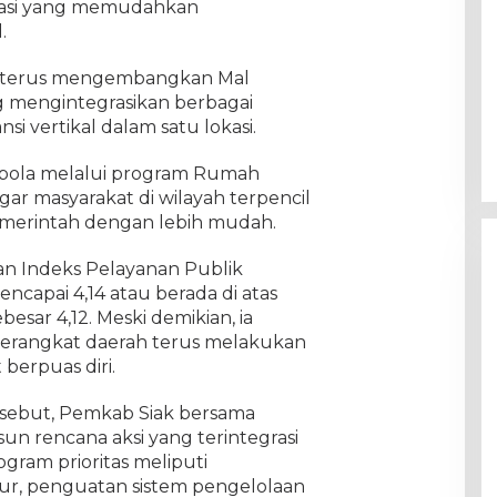
ovasi yang memudahkan
.
k terus mengembangkan Mal
g mengintegrasikan berbagai
si vertikal dalam satu lokasi.
t bola melalui program Rumah
gar masyarakat di wilayah terpencil
merintah dengan lebih mudah.
n Indeks Pelayanan Publik
capai 4,14 atau berada di atas
besar 4,12. Meski demikian, ia
perangkat daerah terus melakukan
berpuas diri.
rsebut, Pemkab Siak bersama
 rencana aksi yang terintegrasi
ram prioritas meliputi
tur, penguatan sistem pengelolaan