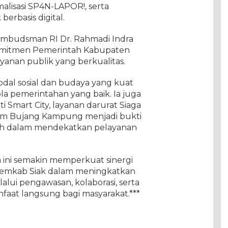
alisasi SP4N-LAPOR!, serta
erbasis digital.
Ombudsman RI Dr. Rahmadi Indra
i komitmen Pemerintah Kabupaten
anan publik yang berkualitas.
odal sosial dan budaya yang kuat
 pemerintahan yang baik. Ia juga
ti Smart City, layanan darurat Siaga
ram Bujang Kampung menjadi bukti
ah dalam mendekatkan pelayanan
 ini semakin memperkuat sinergi
emkab Siak dalam meningkatkan
alui pengawasan, kolaborasi, serta
faat langsung bagi masyarakat.***