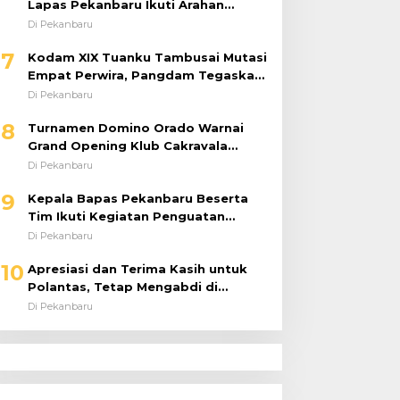
Lapas Pekanbaru Ikuti Arahan
Dirjenpas Secara Virtual
Di Pekanbaru
7
Kodam XIX Tuanku Tambusai Mutasi
Empat Perwira, Pangdam Tegaskan
Regenerasi untuk Perkuat Kinerja
Di Pekanbaru
Satuan
8
Turnamen Domino Orado Warnai
Grand Opening Klub Cakravala
Pekanbaru
Di Pekanbaru
9
Kepala Bapas Pekanbaru Beserta
Tim Ikuti Kegiatan Penguatan
Tugas dan Fungsi serta Paparan
Di Pekanbaru
Penempatan WBP ke Lapas Terbuka
10
Apresiasi dan Terima Kasih untuk
Polantas, Tetap Mengabdi di
Tengah Guyuran Hujan
Di Pekanbaru