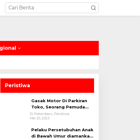
gional
Peristiwa
Gasak Motor Di Parkiran
Toko, Seorang Pemuda
Diamankan Polsek Bukit
Di Pekanbaru, Peristiwa
Mei 20, 2023
Raya
Pelaku Persetubuhan Anak
di Bawah Umur diamankan