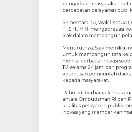
g
pengaduan masyarakat, optim
u
percepatan pelayanan publik b
a
t
Sementara itu, Wakil Ketua 
a
T., S.H., M.H. mengapresias
n
Siak dalam membangun pelay
P
e
Menurutnya, Siak memiliki m
n
untuk membangun tata kelola
g
menilai berbagai inovasi seper
a
112 selama 24 jam, dan prog
d
keseriusan pemerintah daer
u
a
kepada masyarakat.
n
Rahmadi berharap kerja sama
antara Ombudsman RI dan P
kualitas pelayanan publik mel
inovasi yang memberikan man