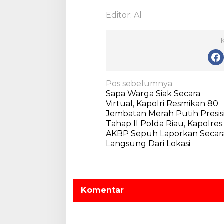
Editor: Al
I
N
Pos sebelumnya
Sapa Warga Siak Secara
a
Virtual, Kapolri Resmikan 80
v
Jembatan Merah Putih Presis
Tahap II Polda Riau, Kapolres
i
AKBP Sepuh Laporkan Secar
g
Langsung Dari Lokasi
a
s
i
Komentar
p
o