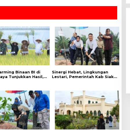
arming Binaan BI di
Sinergi Hebat, Lingkungan
aya Tunjukkan Hasil,
Lestari, Pemerintah Kab Siak
ivitas Padi Meningkat
Gelar Penanaman Pohon
Serentak ,Kapolres : Kita
Menanam Masa Depan dan
Harapan