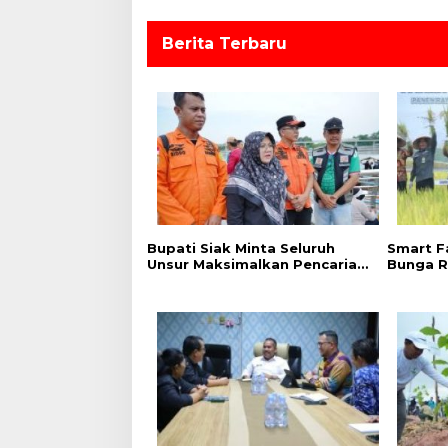
s
Berita Terbaru
Bupati Siak Minta Seluruh
Smart F
Unsur Maksimalkan Pencarian
Bunga R
Korban Tenggelam di Sungai
Produkt
Siak.