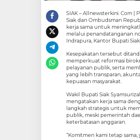
u
a
SIAK – Allnewsterkini. Com 
t
Siak dan Ombudsman Republ
P
kerja sama untuk meningkatk
e
l
melalui penandatanganan not
a
Indrapura, Kantor Bupati Siak
y
a
Kesepakatan tersebut ditand
n
memperkuat reformasi birokr
a
pelayanan publik, serta mem
n
yang lebih transparan, akunta
P
kepuasan masyarakat.
u
b
Wakil Bupati Siak Syamsurizal
l
mengatakan kerja sama de
i
langkah strategis untuk me
k
,
publik, meski pemerintah da
F
keterbatasan anggaran.
o
k
“Komitmen kami tetap sama,
u