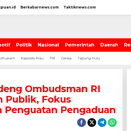
kpuan.id
Berkabarnews.com
Taktiknews.com
otif
Politik
Nasional
Pemerintah
Daerah
Re
olhukam
Kapolda Riau
TNI
Gereja
Tapung Hulu
ndeng Ombudsman RI
 Publik, Fokus
gga Penguatan Pengaduan