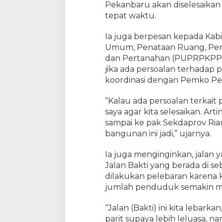
n
Pekanbaru akan diselesaikan 
J
tepat waktu.
a
d
Ia juga berpesan kepada Kabi
i
Umum, Penataan Ruang, Pe
I
dan Pertanahan (PUPRPKPP) 
c
jika ada persoalan terhada
o
koordinasi dengan Pemko Pe
n
K
“Kalau ada persoalan terkai
o
saya agar kita selesaikan. Art
t
a
sampai ke pak Sekdaprov Riau.
P
bangunan ini jadi,” ujarnya.
e
k
Ia juga menginginkan, jalan 
a
Jalan Bakti yang berada di s
n
dilakukan pelebaran karena 
b
jumlah penduduk semakin m
a
r
“Jalan (Bakti) ini kita lebark
u
parit supaya lebih leluasa, 