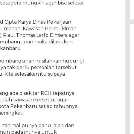
sesegera mungkin agar bisa selesai
d Cipta Karya Dinas Pekerjaan
rumahan, Kawasan Permukiman
Riau, Thomas Larfo Dimiera agar
p pembangunan maka dilakukan
kanbaru.
t pembangunan ini silahkan hubungi
inya tak perlu persoalan tersebut
 Kita selesaikan itu supaya
yang ada disekitar RCH tepatnya
ebelah kawasan tersebut agar
kota Pekanbaru setiap tahunnya
eningkat.
an, minimal punya bahu jalan dan
namun pada intinya untuk