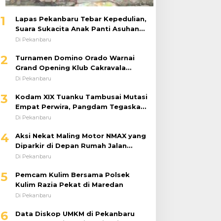
1
Lapas Pekanbaru Tebar Kepedulian,
Suara Sukacita Anak Panti Asuhan
Kemuliaan Iringi Bantuan Sosial
Di Pekanbaru
2
Turnamen Domino Orado Warnai
Grand Opening Klub Cakravala
Pekanbaru
Di Pekanbaru
3
Kodam XIX Tuanku Tambusai Mutasi
Empat Perwira, Pangdam Tegaskan
Regenerasi untuk Perkuat Kinerja
Di Pekanbaru
Satuan
4
Aksi Nekat Maling Motor NMAX yang
Diparkir di Depan Rumah Jalan
Tiung Raib Dicuri : Korban Minta
Di Pekanbaru
Pelaku Ditangkap Pihak Kepolisian
5
Pemcam Kulim Bersama Polsek
Kulim Razia Pekat di Maredan
Di Pekanbaru
6
Data Diskop UMKM di Pekanbaru