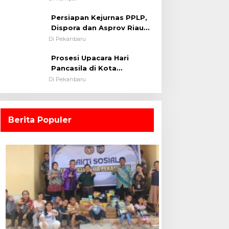
0313/KPR Tahun 2024) ?
Persiapan Kejurnas PPLP,
Dispora dan Asprov Riau
Tinjau Kelayakan Rumput
Di Pekanbaru
Lapangan Sepakbola
Prosesi Upacara Hari
Pancasila di Kota
Pekanbaru Tetap Khidmat
Di Pekanbaru
Walau Dalam Ruangan
Berita Populer