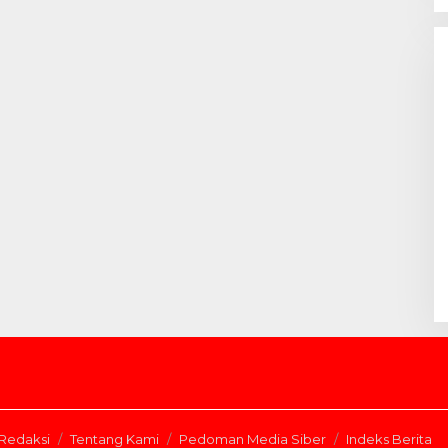
Redaksi
Tentang Kami
Pedoman Media Siber
Indeks Berita