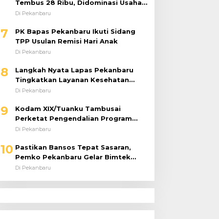
Tembus 28 Ribu, Didominasi Usaha
Kuliner
Di Pekanbaru
7
PK Bapas Pekanbaru Ikuti Sidang
TPP Usulan Remisi Hari Anak
Di Pekanbaru
8
Langkah Nyata Lapas Pekanbaru
Tingkatkan Layanan Kesehatan
Melalui Program Prolanis
Di Pekanbaru
9
Kodam XIX/Tuanku Tambusai
Perketat Pengendalian Program
dan Anggaran 2026, Pastikan
Di Pekanbaru
Kinerja Tepat Sasaran
10
Pastikan Bansos Tepat Sasaran,
Pemko Pekanbaru Gelar Bimtek
DTSEN Bagi Operator Puskessos
Di Pekanbaru