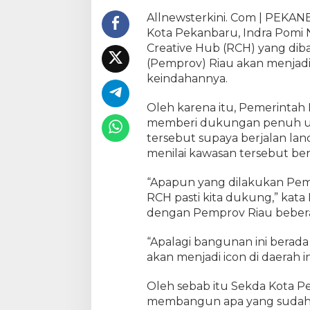
a
Allnewsterkini. Com | PEKAN
n
Kota Pekanbaru, Indra Pomi
P
Creative Hub (RCH) yang dib
e
(Pemprov) Riau akan menjad
n
keindahannya.
u
h
,
Oleh karena itu, Pemerintah
S
memberi dukungan penuh 
e
tersebut supaya berjalan lan
k
menilai kawasan tersebut ber
d
a
“Apapun yang dilakukan P
k
RCH pasti kita dukung,” kata 
o
dengan Pemprov Riau bebera
:
R
“Apalagi bangunan ini berada
C
akan menjadi icon di daerah i
H
A
Oleh sebab itu Sekda Kota 
k
a
membangun apa yang sudah 