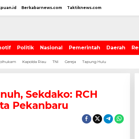
kpuan.id
Berkabarnews.com
Taktiknews.com
otif
Politik
Nasional
Pemerintah
Daerah
Re
olhukam
Kapolda Riau
TNI
Gereja
Tapung Hulu
nuh, Sekdako: RCH
ota Pekanbaru