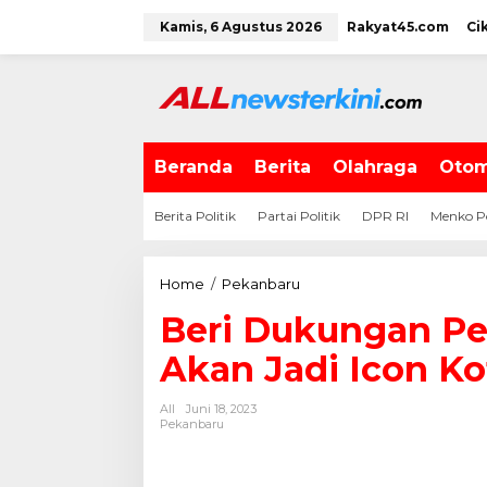
L
Kamis, 6 Agustus 2026
Rakyat45.com
Ci
e
w
a
t
i
k
e
Beranda
Berita
Olahraga
Otom
k
o
Berita Politik
Partai Politik
DPR RI
Menko P
n
t
e
Home
/
Pekanbaru
B
n
e
Beri Dukungan Pe
r
i
Akan Jadi Icon K
D
u
All
Juni 18, 2023
k
Pekanbaru
u
n
g