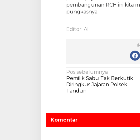
pembangunan RCH ini kita m
pungkasnya.
Editor: Al
I
N
Pos sebelumnya
Pemilik Sabu Tak Berkutik
a
Diringkus Jajaran Polsek
v
Tandun
i
g
a
Komentar
s
i