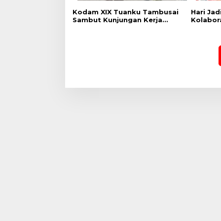
Kodam XIX Tuanku Tambusai
‎Hari Ja
Sambut Kunjungan Kerja
Kolabor
Menhan RI ke Yonif TP
Pekanba
952/Imam Bulqin dan Yonif TP
Stadion
898/Pancalang Cakti