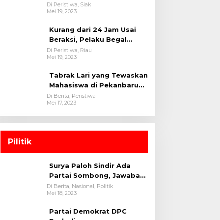
oleh tim Opsnal Polsek
Di Peristiwa, Siak
Mei 19, 2023
Tualang-Polres Siak-Polda
Riau
Kurang dari 24 Jam Usai
Beraksi, Pelaku Begal
Berhasil Di Bekuk
Di Peristiwa, Riau
Mei 19, 2023
Satreskrim Polres
Kuansing
Tabrak Lari yang Tewaskan
Mahasiswa di Pekanbaru
Ditangkap Polisi
Di Berita, Peristiwa
Mei 17, 2023
Pilitik
Surya Paloh Sindir Ada
Partai Sombong, Jawaban
Megawati
Di Berita, Nasional, Politik
Mei 18, 2023
Partai Demokrat DPC