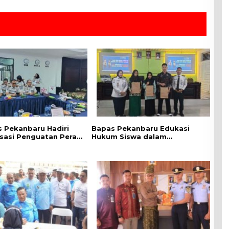
 Pekanbaru Hadiri
Bapas Pekanbaru Edukasi
isasi Penguatan Peran
Hukum Siswa dalam
Penyuluh Hukum
Kampanye Perlindungan
Keadilan Restoratif
Perempuan dan Anak