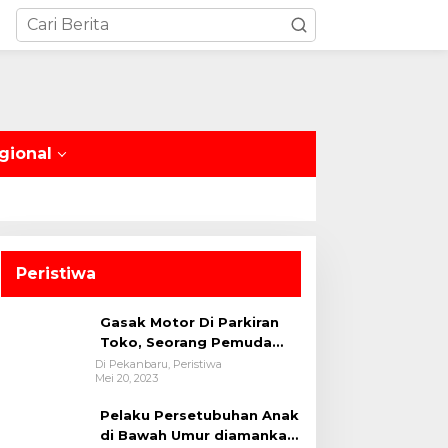
gional
Peristiwa
Gasak Motor Di Parkiran
Toko, Seorang Pemuda
Diamankan Polsek Bukit
Di Pekanbaru, Peristiwa
Mei 20, 2023
Raya
Pelaku Persetubuhan Anak
di Bawah Umur diamankan