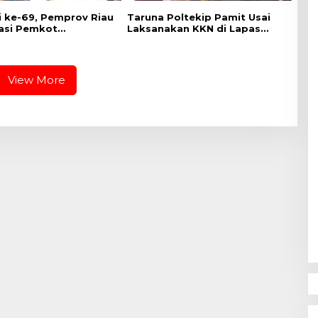
di ke-69, Pemprov Riau
Taruna Poltekip Pamit Usai
asi Pemkot
Laksanakan KKN di Lapas
ru Gelar CKG di
Pekanbaru
 Utama
View More