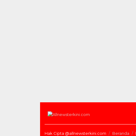
Hak Cipta @allnewsterkini.com
Beranda