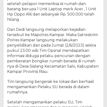
e
setelah pelapor memeriksa isi rumah dan
s
barang berupa 1 Unit Laptop merk Acer , 1 Unit
k
Hp Oppo A16 dan sebanyak Rp. 500.000 telah
r
hilang.
i
m
P
Dan Dedi langsung melaporkan kejadian
o
tersebut ke Mapolres Kampar. Maka Satreskrim
l
Polres Kampar langsung melakukan
r
penyelidikan dan pada Jumat (2/6/2023) sekira
e
pukul 23.00 wib Tim Opsnal mendapatkan
s
informasi diduga pelaku pencurian dengan
K
pemberatan bongkar rumah berada di rumah
a
nya di Desa Sialang Kecamatan Salo, Kabupaten
m
Kampar Provinsi Riau.
p
a
Tim langsung bergerak ke lokasi dan berhasil
r
mengamankan Pelaku SU berada di dalam
rumahnya.
Setelah mengamankan pelaku SU, Tim