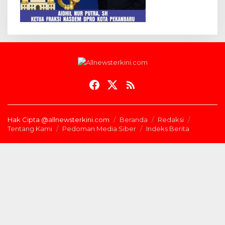
Hak Cipta @allnewsterkini.com
Beranda
Redaksi
Tentang Kami
Pedoman Media Siber
Indeks Berita