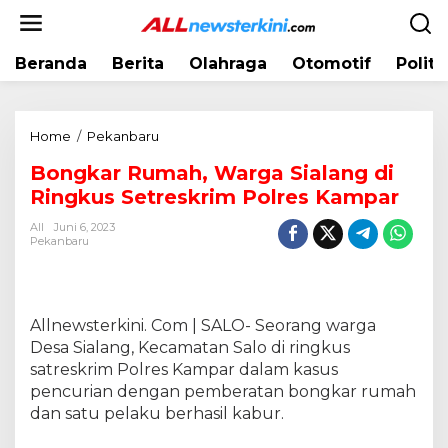
L
e
w
Beranda
Berita
Olahraga
Otomotif
Politi
a
t
i
k
Home
/
Pekanbaru
B
e
o
k
Bongkar Rumah, Warga Sialang di
n
o
Ringkus Setreskrim Polres Kampar
g
n
k
t
All
Juni 6, 2023
a
Pekanbaru
e
r
n
R
u
m
Allnewsterkini. Com | SALO- Seorang warga
a
Desa Sialang, Kecamatan Salo di ringkus
h
satreskrim Polres Kampar dalam kasus
,
pencurian dengan pemberatan bongkar rumah
W
dan satu pelaku berhasil kabur.
a
r