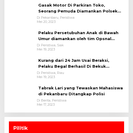
Gasak Motor Di Parkiran Toko,
Seorang Pemuda Diamankan Polsek
Bukit Raya
Di Pekanbaru, Peristiwa
Mei 20, 2023
Pelaku Persetubuhan Anak di Bawah
Umur diamankan oleh tim Opsnal
Polsek Tualang-Polres Siak-Polda Riau
Di Peristiwa, Siak
Mei 19, 2023
Kurang dari 24 Jam Usai Beraksi,
Pelaku Begal Berhasil Di Bekuk
Satreskrim Polres Kuansing
Di Peristiwa, Riau
Mei 19, 2023
Tabrak Lari yang Tewaskan Mahasiswa
di Pekanbaru Ditangkap Polisi
Di Berita, Peristiwa
Mei 17, 2023
Pilitik