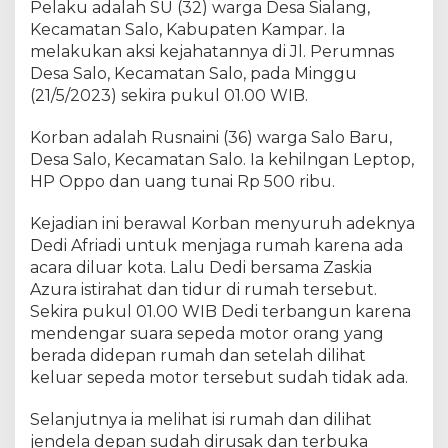
Pelaku adalah SU (32) warga Desa Sialang,
g
Kecamatan Salo, Kabupaten Kampar. Ia
a
S
melakukan aksi kejahatannya di Jl. Perumnas
i
Desa Salo, Kecamatan Salo, pada Minggu
a
(21/5/2023) sekira pukul 01.00 WIB.
l
a
Korban adalah Rusnaini (36) warga Salo Baru,
n
Desa Salo, Kecamatan Salo. Ia kehilngan Leptop,
g
HP Oppo dan uang tunai Rp 500 ribu.
d
i
Kejadian ini berawal Korban menyuruh adeknya
R
Dedi Afriadi untuk menjaga rumah karena ada
i
acara diluar kota. Lalu Dedi bersama Zaskia
n
Azura istirahat dan tidur di rumah tersebut.
g
k
Sekira pukul 01.00 WIB Dedi terbangun karena
u
mendengar suara sepeda motor orang yang
s
berada didepan rumah dan setelah dilihat
S
keluar sepeda motor tersebut sudah tidak ada.
e
t
Selanjutnya ia melihat isi rumah dan dilihat
r
jendela depan sudah dirusak dan terbuka