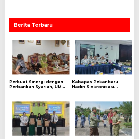
p
o
s
Berita Terbaru
Perkuat Sinergi dengan
Kabapas Pekanbaru
Perbankan Syariah, UMRI
Hadiri Sinkronisasi
dan Bank Syariah
Penguatan Peran PK dan
Nasional Jajaki Kerja
Penyuluh Hukum Dukung
Sama Pembiayaan untuk
Keadilan Restoratif
Pegawai