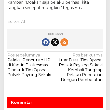
Kampar. “Doakan saja pelaku berhasil kita
tangkap secepat mungkin,” tegas Aris.
Editor: Al
Ikuti Kami
N
Pos sebelumnya
Pos berikutnya
Pelaku Pencurian HP
Luar Biasa. Tim Opsnal
a
di Kantin Puskesmas
Polsek Payung Sekaki
v
Dibekuk Tim Opsnal
Kembali Tangkap
Polsek Payung Sekaki
Pelaku Pencurian
i
Dengan Pemberatan
g
a
s
Komentar
i