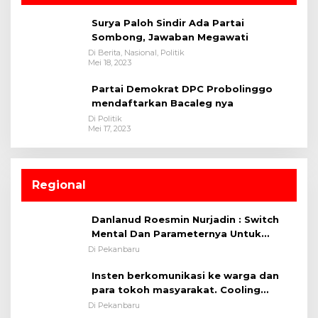
Surya Paloh Sindir Ada Partai
Sombong, Jawaban Megawati
Di Berita, Nasional, Politik
Mei 18, 2023
Partai Demokrat DPC Probolinggo
mendaftarkan Bacaleg nya
Di Politik
Mei 17, 2023
Regional
Danlanud Roesmin Nurjadin : Switch
Mental Dan Parameternya Untuk
Melaksanakan ✈
Di Pekanbaru
Insten berkomunikasi ke warga dan
para tokoh masyarakat. Cooling
System OMP LK ²024 Polsek Rumbai,
Di Pekanbaru
Kapolsek Iptu SAID ; Tekankan