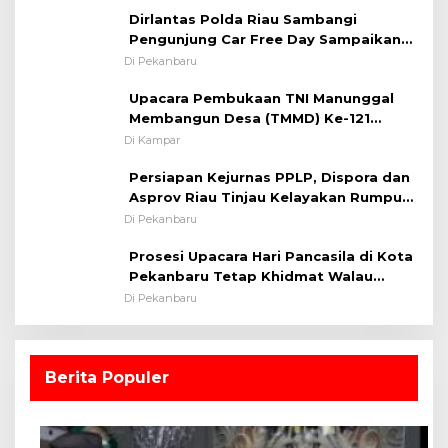
Dirlantas Polda Riau Sambangi
Pentingnya Memelihara dan Menjaga
Pengunjung Car Free Day Sampaikan
Situasi Kondusif
Pesan Edukasi Kamtibmas &
Di Pekanbaru
Kamseltibcarlantas
Upacara Pembukaan TNI Manunggal
Membangun Desa (TMMD) Ke-121
Kodim 0313/KPR Tahun 2024) ?
Di Kampar
Persiapan Kejurnas PPLP, Dispora dan
Asprov Riau Tinjau Kelayakan Rumput
Lapangan Sepakbola
Di Pekanbaru
Prosesi Upacara Hari Pancasila di Kota
Pekanbaru Tetap Khidmat Walau
Dalam Ruangan
Di Pekanbaru
Berita Populer