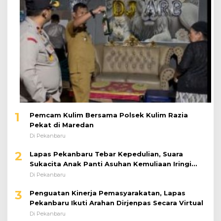
1
Pemcam Kulim Bersama Polsek Kulim Razia
Pekat di Maredan
Di Pekanbaru
2
Lapas Pekanbaru Tebar Kepedulian, Suara
Sukacita Anak Panti Asuhan Kemuliaan Iringi
Bantuan Sosial
Di Pekanbaru
3
Penguatan Kinerja Pemasyarakatan, Lapas
Pekanbaru Ikuti Arahan Dirjenpas Secara Virtual
Di Pekanbaru