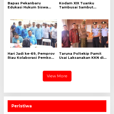
Bapas Pekanbaru
Kodam XIX Tuanku
Edukasi Hukum Siswa
Tambusai Sambut
dalam Kampanye
Kunjungan Kerja Menhan
Perlindungan
RI ke Yonif TP 952/Imam
Perempuan dan Anak
Bulqin dan Yonif TP
898/Pancalang Cakti
‎Hari Jadi ke-69, Pemprov
Taruna Poltekip Pamit
Riau Kolaborasi Pemkot
Usai Laksanakan KKN di
Pekanbaru Gelar CKG di
Lapas Pekanbaru
Stadion Utama
View More
Peristiwa