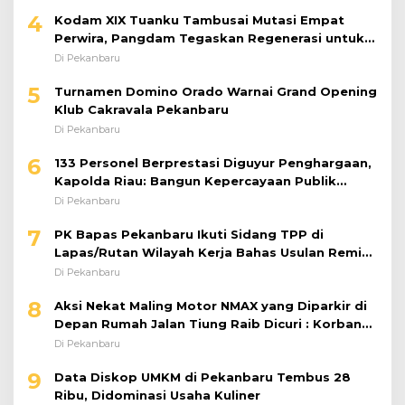
4
Kodam XIX Tuanku Tambusai Mutasi Empat
Perwira, Pangdam Tegaskan Regenerasi untuk
Perkuat Kinerja Satuan
Di Pekanbaru
5
Turnamen Domino Orado Warnai Grand Opening
Klub Cakravala Pekanbaru
Di Pekanbaru
6
133 Personel Berprestasi Diguyur Penghargaan,
Kapolda Riau: Bangun Kepercayaan Publik
dengan Karya Nyata
Di Pekanbaru
7
PK Bapas Pekanbaru Ikuti Sidang TPP di
Lapas/Rutan Wilayah Kerja Bahas Usulan Remisi
Umum Jelang Hari Kemerdekaan
Di Pekanbaru
8
Aksi Nekat Maling Motor NMAX yang Diparkir di
Depan Rumah Jalan Tiung Raib Dicuri : Korban
Minta Pelaku Ditangkap Pihak Kepolisian
Di Pekanbaru
9
Data Diskop UMKM di Pekanbaru Tembus 28
Ribu, Didominasi Usaha Kuliner