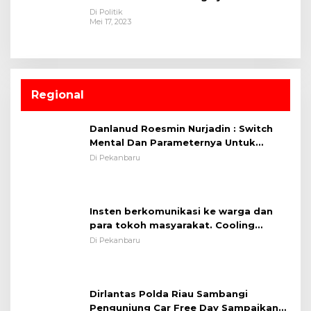
Di Politik
Mei 17, 2023
Regional
Danlanud Roesmin Nurjadin : Switch
Mental Dan Parameternya Untuk
Melaksanakan ✈
Di Pekanbaru
Insten berkomunikasi ke warga dan
para tokoh masyarakat. Cooling
System OMP LK ²024 Polsek Rumbai,
Di Pekanbaru
Kapolsek Iptu SAID ; Tekankan
Pentingnya Memelihara dan Menjaga
Situasi Kondusif
Dirlantas Polda Riau Sambangi
Pengunjung Car Free Day Sampaikan