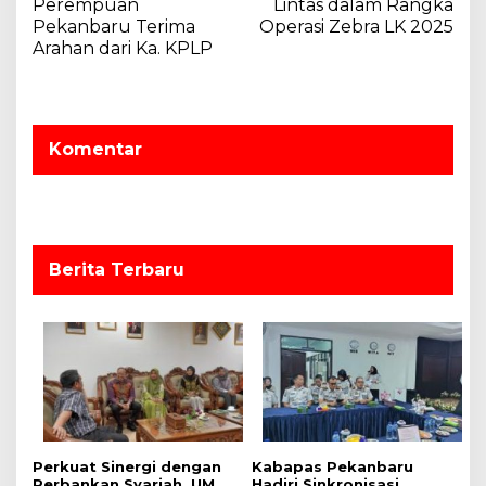
Perempuan
Lintas dalam Rangka
i
Pekanbaru Terima
Operasi Zebra LK 2025
g
Arahan dari Ka. KPLP
a
s
i
Komentar
p
o
s
Berita Terbaru
Perkuat Sinergi dengan
Kabapas Pekanbaru
Perbankan Syariah, UMRI
Hadiri Sinkronisasi