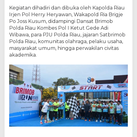
a
n
Kegiatan dihadiri dan dibuka oleh Kapolda Riau
L
Irjen Pol Herry Heryawan, Wakapold Ria Brigje
a
Po Joss Kusum, didampingi Dansat Brimob
r
Polda Riau Kombes Pol I Ketut Gede Adi
i
Wibawa, para PJU Polda Riau, jajaran Satbrimob
8
Polda Riau, komunitas olahraga, pelaku usaha,
K
masyarakat umum, hingga perwakilan civitas
&
akademika.
J
a
l
a
n
S
a
n
t
a
i