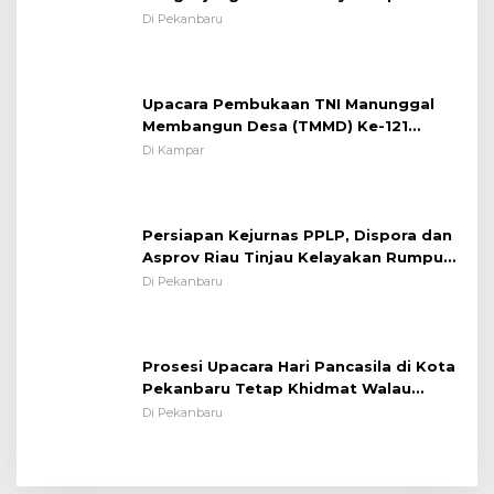
Pesan Edukasi Kamtibmas &
Di Pekanbaru
Kamseltibcarlantas
Upacara Pembukaan TNI Manunggal
Membangun Desa (TMMD) Ke-121
Kodim 0313/KPR Tahun 2024) ?
Di Kampar
Persiapan Kejurnas PPLP, Dispora dan
Asprov Riau Tinjau Kelayakan Rumput
Lapangan Sepakbola
Di Pekanbaru
Prosesi Upacara Hari Pancasila di Kota
Pekanbaru Tetap Khidmat Walau
Dalam Ruangan
Di Pekanbaru