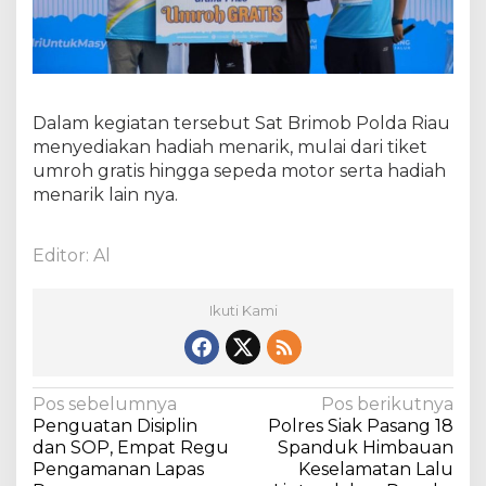
Dalam kegiatan tersebut Sat Brimob Polda Riau
menyediakan hadiah menarik, mulai dari tiket
umroh gratis hingga sepeda motor serta hadiah
menarik lain nya.
Editor: Al
Ikuti Kami
N
Pos sebelumnya
Pos berikutnya
Penguatan Disiplin
Polres Siak Pasang 18
a
dan SOP, Empat Regu
Spanduk Himbauan
v
Pengamanan Lapas
Keselamatan Lalu