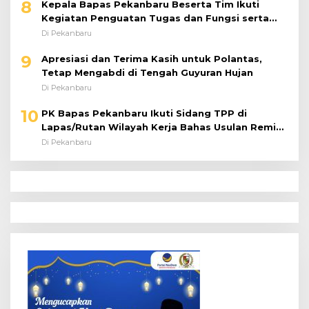
8
Kepala Bapas Pekanbaru Beserta Tim Ikuti
Kegiatan Penguatan Tugas dan Fungsi serta
Paparan Penempatan WBP ke Lapas Terbuka
Di Pekanbaru
9
Apresiasi dan Terima Kasih untuk Polantas,
Tetap Mengabdi di Tengah Guyuran Hujan
Di Pekanbaru
10
PK Bapas Pekanbaru Ikuti Sidang TPP di
Lapas/Rutan Wilayah Kerja Bahas Usulan Remisi
Umum Jelang Hari Kemerdekaan
Di Pekanbaru