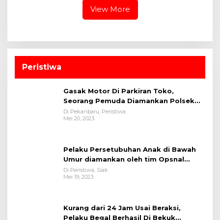
View More
Peristiwa
Gasak Motor Di Parkiran Toko,
Seorang Pemuda Diamankan Polsek
Bukit Raya
Di Pekanbaru, Peristiwa
Mei 20, 2023
Pelaku Persetubuhan Anak di Bawah
Umur diamankan oleh tim Opsnal
Polsek Tualang-Polres Siak-Polda Riau
Di Peristiwa, Siak
Mei 19, 2023
Kurang dari 24 Jam Usai Beraksi,
Pelaku Begal Berhasil Di Bekuk