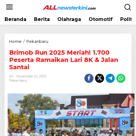
L
e
w
Beranda
Berita
Olahraga
Otomotif
Politi
a
t
i
k
Home
/
Pekanbaru
B
e
r
k
Brimob Run 2025 Meriah! 1.700
i
o
Peserta Ramaikan Lari 8K & Jalan
m
n
o
Santai
t
b
e
All
November 22, 2025
R
Pekanbaru
n
u
n
2
0
2
5
M
e
r