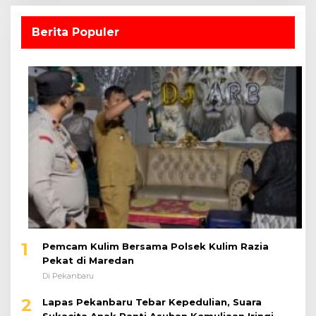
Berita Populer
1
Pemcam Kulim Bersama Polsek Kulim Razia
Pekat di Maredan
Di Pekanbaru
2
Lapas Pekanbaru Tebar Kepedulian, Suara
Sukacita Anak Panti Asuhan Kemuliaan Iringi