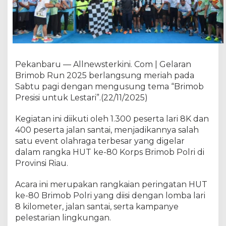
i
a
h
!
1
.
Pekanbaru — Allnewsterkini. Com | Gelaran
7
0
Brimob Run 2025 berlangsung meriah pada
0
Sabtu pagi dengan mengusung tema “Brimob
P
Presisi untuk Lestari”.(22/11/2025)
e
s
Kegiatan ini diikuti oleh 1.300 peserta lari 8K dan
e
400 peserta jalan santai, menjadikannya salah
r
satu event olahraga terbesar yang digelar
t
dalam rangka HUT ke-80 Korps Brimob Polri di
a
Provinsi Riau.
R
a
Acara ini merupakan rangkaian peringatan HUT
m
ke-80 Brimob Polri yang diisi dengan lomba lari
a
i
8 kilometer, jalan santai, serta kampanye
k
pelestarian lingkungan.