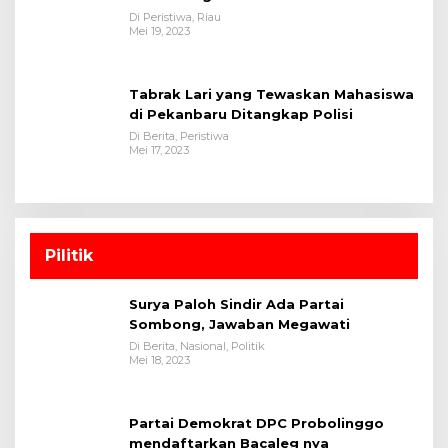
Satreskrim Polres Kuansing
Di Peristiwa, Riau
Mei 19, 2023
Tabrak Lari yang Tewaskan Mahasiswa
di Pekanbaru Ditangkap Polisi
Di Berita, Peristiwa
Mei 17, 2023
Pilitik
Surya Paloh Sindir Ada Partai
Sombong, Jawaban Megawati
Di Berita, Nasional, Politik
Mei 18, 2023
Partai Demokrat DPC Probolinggo
mendaftarkan Bacaleg nya