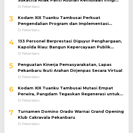
Bantuan Sosial
Di Pekanbaru
3
Kodam XIX Tuanku Tambusai Perkuat
Pengendalian Program dan Implementasi
Doktrin TNI AD
Di Pekanbaru
4
133 Personel Berprestasi Diguyur Penghargaan,
Kapolda Riau: Bangun Kepercayaan Publik
dengan Karya Nyata
Di Pekanbaru
5
Penguatan Kinerja Pemasyarakatan, Lapas
Pekanbaru Ikuti Arahan Dirjenpas Secara Virtual
Di Pekanbaru
6
Kodam XIX Tuanku Tambusai Mutasi Empat
Perwira, Pangdam Tegaskan Regenerasi untuk
Perkuat Kinerja Satuan
Di Pekanbaru
7
Turnamen Domino Orado Warnai Grand Opening
Klub Cakravala Pekanbaru
Di Pekanbaru