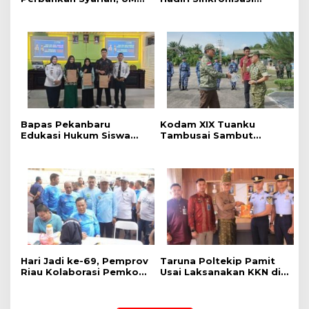
dan Bank Syariah
Penguatan Peran PK dan
Nasional Jajaki Kerja
Penyuluh Hukum Dukung
Sama Pembiayaan untuk
Keadilan Restoratif
Pegawai
Bapas Pekanbaru
Kodam XIX Tuanku
Edukasi Hukum Siswa
Tambusai Sambut
dalam Kampanye
Kunjungan Kerja Menhan
Perlindungan
RI ke Yonif TP 952/Imam
Perempuan dan Anak
Bulqin dan Yonif TP
898/Pancalang Cakti
‎Hari Jadi ke-69, Pemprov
Taruna Poltekip Pamit
Riau Kolaborasi Pemkot
Usai Laksanakan KKN di
Pekanbaru Gelar CKG di
Lapas Pekanbaru
Stadion Utama