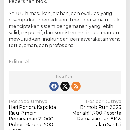
kebersihan blok.
n
b
Seluruh masukan, arahan, dan evaluasi yang
a
disampaikan menjadi komitmen bersama untuk
r
menciptakan sistem pengamanan yang lebih
u
solid, responsif, dan konsisten, sehingga mampu
T
e
mewujudkan lingkungan pemasyarakatan yang
r
tertib, aman, dan profesional.
i
m
Editor: Al
a
A
r
Ikuti Kami
a
h
a
n
N
Pos sebelumnya
Pos berikutnya
d
Hari Pohon, Kapolda
Brimob Run 2025
a
a
Riau Pimpin
Meriah! 1.700 Peserta
r
v
Penanaman 21.000
Ramaikan Lari 8K &
i
Pohon Bareng 500
Jalan Santai
i
K