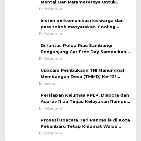
Mental Dan Parameternya Untuk
Melaksanakan ✈
Di Pekanbaru
Insten berkomunikasi ke warga dan
para tokoh masyarakat. Cooling
System OMP LK ²024 Polsek Rumbai,
Di Pekanbaru
Kapolsek Iptu SAID ; Tekankan
Dirlantas Polda Riau Sambangi
Pentingnya Memelihara dan Menjaga
Pengunjung Car Free Day Sampaikan
Situasi Kondusif
Pesan Edukasi Kamtibmas &
Di Pekanbaru
Kamseltibcarlantas
Upacara Pembukaan TNI Manunggal
Membangun Desa (TMMD) Ke-121
Kodim 0313/KPR Tahun 2024) ?
Di Kampar
Persiapan Kejurnas PPLP, Dispora dan
Asprov Riau Tinjau Kelayakan Rumput
Lapangan Sepakbola
Di Pekanbaru
Prosesi Upacara Hari Pancasila di Kota
Pekanbaru Tetap Khidmat Walau
Dalam Ruangan
Di Pekanbaru