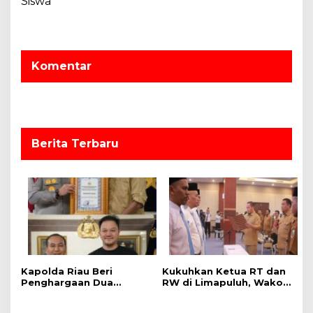
Siswa
a
g
.
a
K
P
s
L
Komentar
i
P
p
o
s
Berita Terbaru
Kapolda Riau Beri
Kukuhkan Ketua RT dan
Penghargaan Dua
RW di Limapuluh, Wako:
Yayasan, Apresiasi
Turun ke Tengah
Kontribusi Bangun
Masyarakat dan Bantu