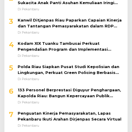
Sukacita Anak Panti Asuhan Kemuliaan Iringi
Bantuan Sosial
Di Pekanbaru
3
Kanwil Ditjenpas Riau Paparkan Capaian Kinerja
dan Tantangan Pemasyarakatan dalam RDP
Bersama Komisi XIII DPR RI
Di Pekanbaru
4
Kodam XIX Tuanku Tambusai Perkuat
Pengendalian Program dan Implementasi
Doktrin TNI AD
Di Pekanbaru
5
Polda Riau Siapkan Pusat Studi Kepolisian dan
Lingkungan, Perkuat Green Policing Berbasis
Riset
Di Pekanbaru
6
133 Personel Berprestasi Diguyur Penghargaan,
Kapolda Riau: Bangun Kepercayaan Publik
dengan Karya Nyata
Di Pekanbaru
7
Penguatan Kinerja Pemasyarakatan, Lapas
Pekanbaru Ikuti Arahan Dirjenpas Secara Virtual
Di Pekanbaru