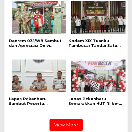
Jembatan Merah Putih
Warga
Presisi
Danrem 031/WB Sambut
Kodam XIX Tuanku
dan Apresiasi Delvi
Tambusai Tandai Satu
Nurfadillah, Anak Prajurit
Tahun Pengabdian
Berprestasi di Kancah
Bersama Rakyat
Internasional MMA
Lapas Pekanbaru
Lapas Pekanbaru
Sambut Peserta
Semarakkan HUT RI ke-
Pemagangan Nasional
81 dengan Fun Walk,
2026, Kalapas:
Baksos, dan Lomba
Momentum Belajar dan
Tradisional
Bentuk Karakter
View More