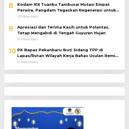
8
Kodam XIX Tuanku Tambusai Mutasi Empat
Perwira, Pangdam Tegaskan Regenerasi untuk
Perkuat Kinerja Satuan
Di Pekanbaru
9
Apresiasi dan Terima Kasih untuk Polantas,
Tetap Mengabdi di Tengah Guyuran Hujan
Di Pekanbaru
10
PK Bapas Pekanbaru Ikuti Sidang TPP di
Lapas/Rutan Wilayah Kerja Bahas Usulan Remisi
Umum Jelang Hari Kemerdekaan
Di Pekanbaru