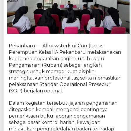
n
d
a
n
S
O
P
,
Pekanbaru — Allnewsterkini. Com|Lapas
E
Perempuan Kelas IIA Pekanbaru melaksanakan
m
kegiatan pengarahan bagi seluruh Regu
p
Pengamanan (Rupam) sebagai langkah
a
strategis untuk memperkuat disiplin,
t
meningkatkan profesionalitas, serta memastikan
R
pelaksanaan Standar Operasional Prosedur
e
g
(SOP) berjalan optimal.
u
P
Dalam kegiatan tersebut, jajaran pengamanan
e
ditegaskan kembali mengenai pentingnya
n
pemeriksaan buku laporan pengamanan
g
sebagai dasar kontrol harian, kewajiban
a
melakukan penggeledahan badan terhadap