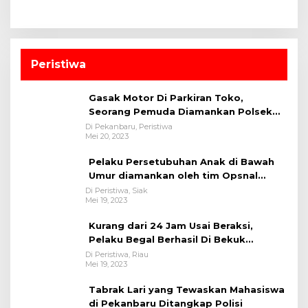
Peristiwa
Gasak Motor Di Parkiran Toko,
Seorang Pemuda Diamankan Polsek
Bukit Raya
Di Pekanbaru, Peristiwa
Mei 20, 2023
Pelaku Persetubuhan Anak di Bawah
Umur diamankan oleh tim Opsnal
Polsek Tualang-Polres Siak-Polda Riau
Di Peristiwa, Siak
Mei 19, 2023
Kurang dari 24 Jam Usai Beraksi,
Pelaku Begal Berhasil Di Bekuk
Satreskrim Polres Kuansing
Di Peristiwa, Riau
Mei 19, 2023
Tabrak Lari yang Tewaskan Mahasiswa
di Pekanbaru Ditangkap Polisi