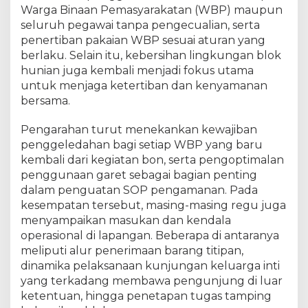
m
Warga Binaan Pemasyarakatan (WBP) maupun
a
seluruh pegawai tanpa pengecualian, serta
n
penertiban pakaian WBP sesuai aturan yang
a
berlaku. Selain itu, kebersihan lingkungan blok
n
L
hunian juga kembali menjadi fokus utama
a
untuk menjaga ketertiban dan kenyamanan
p
bersama.
a
s
Pengarahan turut menekankan kewajiban
P
penggeledahan bagi setiap WBP yang baru
e
kembali dari kegiatan bon, serta pengoptimalan
r
penggunaan garet sebagai bagian penting
e
dalam penguatan SOP pengamanan. Pada
m
kesempatan tersebut, masing-masing regu juga
p
menyampaikan masukan dan kendala
u
a
operasional di lapangan. Beberapa di antaranya
n
meliputi alur penerimaan barang titipan,
P
dinamika pelaksanaan kunjungan keluarga inti
e
yang terkadang membawa pengunjung di luar
k
ketentuan, hingga penetapan tugas tamping
a