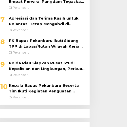
Empat Perwira, Pangdam Tegaskan
Regenerasi untuk Perkuat Kinerja
Di Pekanbaru
Satuan
7
Apresiasi dan Terima Kasih untuk
Polantas, Tetap Mengabdi di
Tengah Guyuran Hujan
Di Pekanbaru
8
PK Bapas Pekanbaru Ikuti Sidang
TPP di Lapas/Rutan Wilayah Kerja
Bahas Usulan Remisi Umum Jelang
Di Pekanbaru
Hari Kemerdekaan
9
Polda Riau Siapkan Pusat Studi
Kepolisian dan Lingkungan, Perkuat
Green Policing Berbasis Riset
Di Pekanbaru
10
Kepala Bapas Pekanbaru Beserta
Tim Ikuti Kegiatan Penguatan
Tugas dan Fungsi serta Paparan
Di Pekanbaru
Penempatan WBP ke Lapas Terbuka