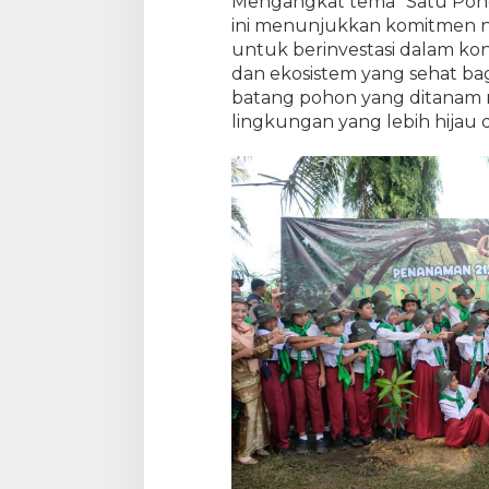
Mengangkat tema “Satu Pohon
0
ini menunjukkan komitmen n
S
untuk berinvestasi dalam kon
i
dan ekosistem yang sehat ba
s
batang pohon yang ditanam 
w
lingkungan yang lebih hijau da
a