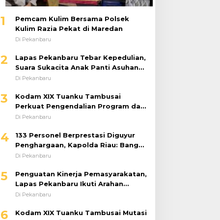
1
Pemcam Kulim Bersama Polsek
Kulim Razia Pekat di Maredan
Di Pekanbaru
2
Lapas Pekanbaru Tebar Kepedulian,
Suara Sukacita Anak Panti Asuhan
Kemuliaan Iringi Bantuan Sosial
Di Pekanbaru
3
Kodam XIX Tuanku Tambusai
Perkuat Pengendalian Program dan
Implementasi Doktrin TNI AD
Di Pekanbaru
4
133 Personel Berprestasi Diguyur
Penghargaan, Kapolda Riau: Bangun
Kepercayaan Publik dengan Karya
Di Pekanbaru
Nyata
5
Penguatan Kinerja Pemasyarakatan,
Lapas Pekanbaru Ikuti Arahan
Dirjenpas Secara Virtual
Di Pekanbaru
6
Kodam XIX Tuanku Tambusai Mutasi