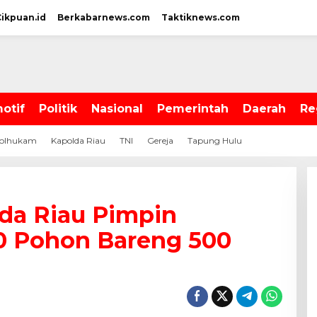
Cikpuan.id
Berkabarnews.com
Taktiknews.com
otif
Politik
Nasional
Pemerintah
Daerah
Re
olhukam
Kapolda Riau
TNI
Gereja
Tapung Hulu
lda Riau Pimpin
0 Pohon Bareng 500