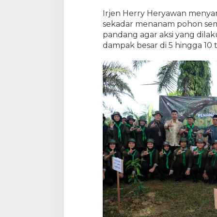
Irjen Herry Heryawan menya
sekadar menanam pohon sema
pandang agar aksi yang dilaku
dampak besar di 5 hingga 10