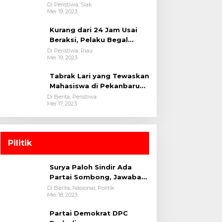
oleh tim Opsnal Polsek
Di Peristiwa, Siak
Mei 19, 2023
Tualang-Polres Siak-Polda
Riau
Kurang dari 24 Jam Usai
Beraksi, Pelaku Begal
Berhasil Di Bekuk
Di Peristiwa, Riau
Mei 19, 2023
Satreskrim Polres
Kuansing
Tabrak Lari yang Tewaskan
Mahasiswa di Pekanbaru
Ditangkap Polisi
Di Berita, Peristiwa
Mei 17, 2023
Pilitik
Surya Paloh Sindir Ada
Partai Sombong, Jawaban
Megawati
Di Berita, Nasional, Politik
Mei 18, 2023
Partai Demokrat DPC