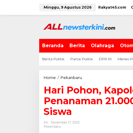
L
Minggu, 9 Agustus 2026
Rakyat45.com
e
w
a
t
i
k
e
Beranda
Berita
Olahraga
Otom
k
o
Berita Politik
Partai Politik
DPR RI
Menko P
n
t
e
Home
/
Pekanbaru
H
n
a
Hari Pohon, Kapo
r
i
Penanaman 21.00
P
o
Siswa
h
o
All
November 21, 2025
n
Pekanbaru
,