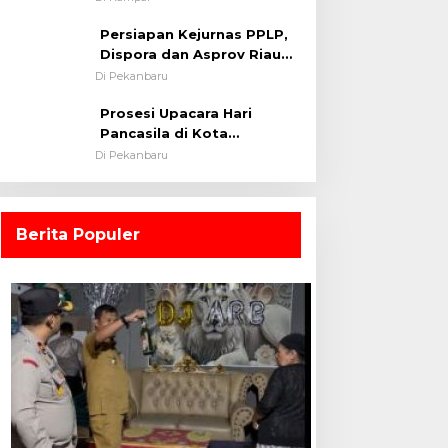
0313/KPR Tahun 2024) ?
Persiapan Kejurnas PPLP,
Dispora dan Asprov Riau
Tinjau Kelayakan Rumput
Di Pekanbaru
Lapangan Sepakbola
Prosesi Upacara Hari
Pancasila di Kota
Pekanbaru Tetap Khidmat
Di Pekanbaru
Walau Dalam Ruangan
Berita Populer