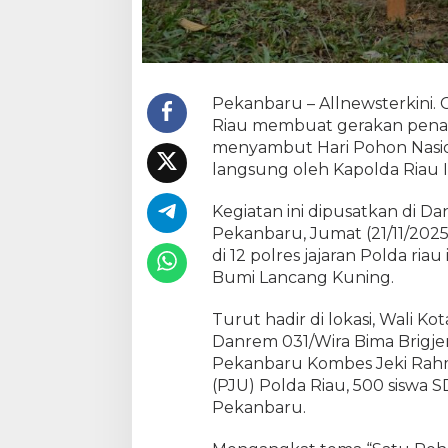
a
m
a
n
2
Pekanbaru – Allnewsterkini. 
1
Riau membuat gerakan pena
.
0
menyambut Hari Pohon Nasion
0
langsung oleh Kapolda Riau I
0
P
Kegiatan ini dipusatkan di D
o
Pekanbaru, Jumat (21/11/2025
h
di 12 polres jajaran Polda ria
o
Bumi Lancang Kuning.
n
B
Turut hadir di lokasi, Wali 
a
Danrem 031/Wira Bima Brigjen
r
Pekanbaru Kombes Jeki Rahm
e
(PJU) Polda Riau, 500 siswa 
n
g
Pekanbaru.
5
0