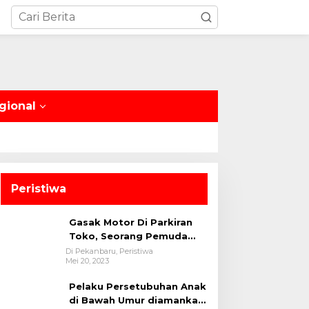
gional
Peristiwa
Gasak Motor Di Parkiran
Toko, Seorang Pemuda
Diamankan Polsek Bukit
Di Pekanbaru, Peristiwa
Mei 20, 2023
Raya
Pelaku Persetubuhan Anak
di Bawah Umur diamankan