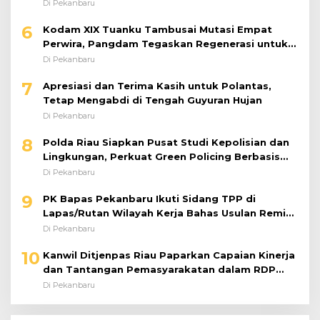
Di Pekanbaru
6
Kodam XIX Tuanku Tambusai Mutasi Empat
Perwira, Pangdam Tegaskan Regenerasi untuk
Perkuat Kinerja Satuan
Di Pekanbaru
7
Apresiasi dan Terima Kasih untuk Polantas,
Tetap Mengabdi di Tengah Guyuran Hujan
Di Pekanbaru
8
Polda Riau Siapkan Pusat Studi Kepolisian dan
Lingkungan, Perkuat Green Policing Berbasis
Riset
Di Pekanbaru
9
PK Bapas Pekanbaru Ikuti Sidang TPP di
Lapas/Rutan Wilayah Kerja Bahas Usulan Remisi
Umum Jelang Hari Kemerdekaan
Di Pekanbaru
10
Kanwil Ditjenpas Riau Paparkan Capaian Kinerja
dan Tantangan Pemasyarakatan dalam RDP
Bersama Komisi XIII DPR RI
Di Pekanbaru