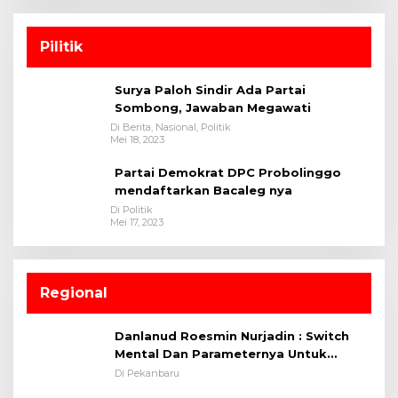
Pilitik
Surya Paloh Sindir Ada Partai
Sombong, Jawaban Megawati
Di Berita, Nasional, Politik
Mei 18, 2023
Partai Demokrat DPC Probolinggo
mendaftarkan Bacaleg nya
Di Politik
Mei 17, 2023
Regional
Danlanud Roesmin Nurjadin : Switch
Mental Dan Parameternya Untuk
Melaksanakan ✈
Di Pekanbaru