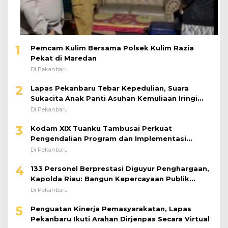
1
Pemcam Kulim Bersama Polsek Kulim Razia
Pekat di Maredan
Di Pekanbaru
2
Lapas Pekanbaru Tebar Kepedulian, Suara
Sukacita Anak Panti Asuhan Kemuliaan Iringi
Bantuan Sosial
Di Pekanbaru
3
Kodam XIX Tuanku Tambusai Perkuat
Pengendalian Program dan Implementasi
Doktrin TNI AD
Di Pekanbaru
4
133 Personel Berprestasi Diguyur Penghargaan,
Kapolda Riau: Bangun Kepercayaan Publik
dengan Karya Nyata
Di Pekanbaru
5
Penguatan Kinerja Pemasyarakatan, Lapas
Pekanbaru Ikuti Arahan Dirjenpas Secara Virtual