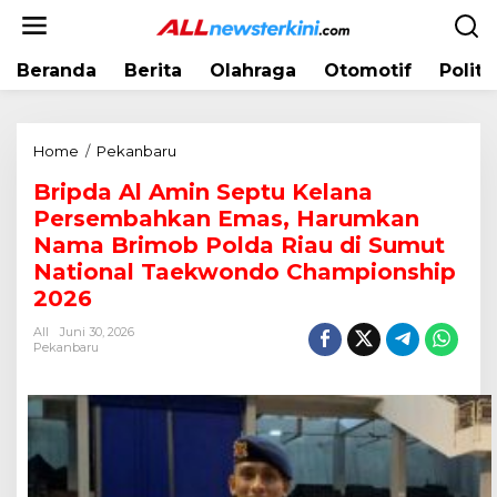
L
e
w
Beranda
Berita
Olahraga
Otomotif
Politi
a
t
i
k
Home
/
Pekanbaru
B
e
r
k
Bripda Al Amin Septu Kelana
i
o
Persembahkan Emas, Harumkan
p
n
d
Nama Brimob Polda Riau di Sumut
t
a
National Taekwondo Championship
e
A
2026
n
l
A
All
Juni 30, 2026
Pekanbaru
m
i
n
S
e
p
t