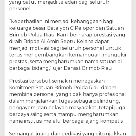
yang patut menjadi teladan bagi seluruh
d
personel.
a
R
“Keberhasilan ini menjadi kebanggaan bagi
i
keluarga besar Batalyon C Pelopor dan Satuan
a
u
Brimob Polda Riau. Kami berharap prestasi yang
d
diraih Bripda Al Amin Septu Kelana dapat
i
menjadi motivasi bagi seluruh personel untuk
S
terus mengembangkan kemampuan, mengukir
u
prestasi, serta mengharumkan nama satuan di
m
berbagai bidang,” ujar Dansat Brimob Riau
u
t
Prestasi tersebut semakin menegaskan
N
komitmen Satuan Brimob Polda Riau dalam
a
membina personel yang tidak hanya profesional
t
dalam menjalankan tugas sebagai pelindung,
i
o
pengayom, dan pelayan masyarakat, tetapi juga
n
berdaya saing serta mampu mengharumkan
a
nama institusi melalui berbagai ajang kompetisi.
l
T
Semangat juang dan dedikasi yang ditunjukkan