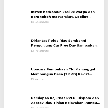
Insten berkomunikasi ke warga dan
para tokoh masyarakat. Cooling
System OMP LK ²024 Polsek Rumbai,
Di Pekanbaru
Kapolsek Iptu SAID ; Tekankan
Pentingnya Memelihara dan Menjaga
Situasi Kondusif
Dirlantas Polda Riau Sambangi
Pengunjung Car Free Day Sampaikan
Pesan Edukasi Kamtibmas &
Di Pekanbaru
Kamseltibcarlantas
Upacara Pembukaan TNI Manunggal
Membangun Desa (TMMD) Ke-121
Kodim 0313/KPR Tahun 2024) ?
Di Kampar
Persiapan Kejurnas PPLP, Dispora dan
Asprov Riau Tinjau Kelayakan Rumput
Lapangan Sepakbola