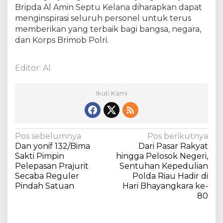
a
Bripda Al Amin Septu Kelana diharapkan dapat
e
menginspirasi seluruh personel untuk terus
k
memberikan yang terbaik bagi bangsa, negara,
w
dan Korps Brimob Polri.
o
n
d
Editor: Al
o
C
h
Ikuti Kami
a
m
p
i
N
Pos sebelumnya
Pos berikutnya
o
Dan yonif 132/Bima
Dari Pasar Rakyat
a
n
Sakti Pimpin
hingga Pelosok Negeri,
s
v
Pelepasan Prajurit
Sentuhan Kepedulian
h
Secaba Reguler
Polda Riau Hadir di
i
i
Pindah Satuan
Hari Bhayangkara ke-
g
p
80
2
a
0
s
2