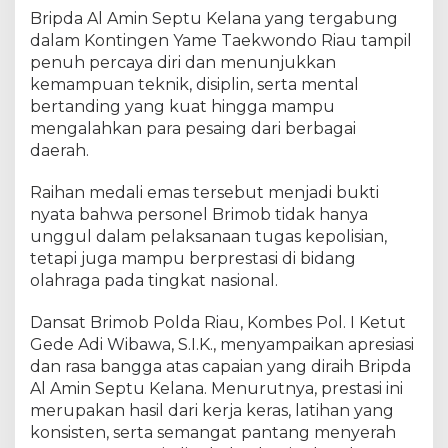
s
Bripda Al Amin Septu Kelana yang tergabung
,
dalam Kontingen Yame Taekwondo Riau tampil
H
a
penuh percaya diri dan menunjukkan
r
kemampuan teknik, disiplin, serta mental
u
bertanding yang kuat hingga mampu
m
mengalahkan para pesaing dari berbagai
k
daerah.
a
n
Raihan medali emas tersebut menjadi bukti
N
nyata bahwa personel Brimob tidak hanya
a
unggul dalam pelaksanaan tugas kepolisian,
m
tetapi juga mampu berprestasi di bidang
a
olahraga pada tingkat nasional.
B
r
i
Dansat Brimob Polda Riau, Kombes Pol. I Ketut
m
Gede Adi Wibawa, S.I.K., menyampaikan apresiasi
o
dan rasa bangga atas capaian yang diraih Bripda
b
Al Amin Septu Kelana. Menurutnya, prestasi ini
P
merupakan hasil dari kerja keras, latihan yang
o
konsisten, serta semangat pantang menyerah
l