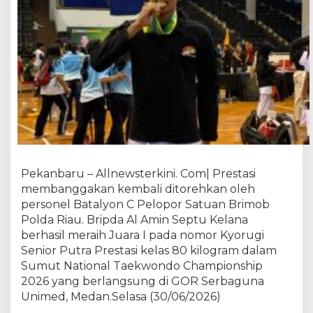
u
K
e
l
a
n
a
P
e
r
s
e
Pekanbaru – Allnewsterkini. Com| Prestasi
m
b
membanggakan kembali ditorehkan oleh
a
personel Batalyon C Pelopor Satuan Brimob
h
Polda Riau. Bripda Al Amin Septu Kelana
k
berhasil meraih Juara I pada nomor Kyorugi
a
Senior Putra Prestasi kelas 80 kilogram dalam
n
Sumut National Taekwondo Championship
E
2026 yang berlangsung di GOR Serbaguna
m
Unimed, Medan.Selasa (30/06/2026)
a