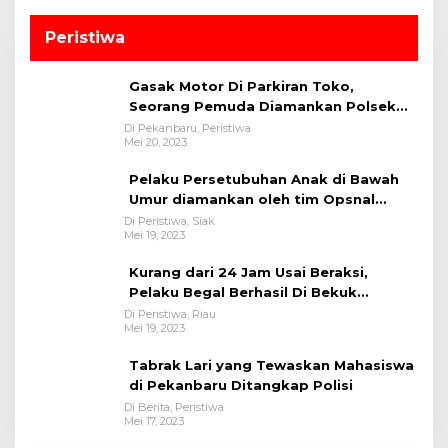
Peristiwa
Gasak Motor Di Parkiran Toko,
Seorang Pemuda Diamankan Polsek
Bukit Raya
Di Pekanbaru, Peristiwa
Mei 20, 2023
Pelaku Persetubuhan Anak di Bawah
Umur diamankan oleh tim Opsnal
Polsek Tualang-Polres Siak-Polda Riau
Di Peristiwa, Siak
Mei 19, 2023
Kurang dari 24 Jam Usai Beraksi,
Pelaku Begal Berhasil Di Bekuk
Satreskrim Polres Kuansing
Di Peristiwa, Riau
Mei 19, 2023
Tabrak Lari yang Tewaskan Mahasiswa
di Pekanbaru Ditangkap Polisi
Di Berita, Peristiwa
Mei 17, 2023