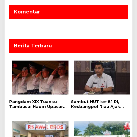
6
i
Komentar
p
o
s
Berita Terbaru
Pangdam XIX Tuanku
Sambut HUT ke-81 RI,
Tambusai Hadiri Upacara
Kesbangpol Riau Ajak
Hari Jadi Ke-69 Provinsi
Warga Perkuat
Riau di Pekanbaru
Semangat Nasionalisme