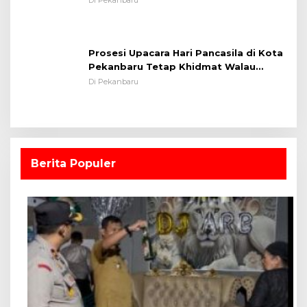
Di Pekanbaru
Prosesi Upacara Hari Pancasila di Kota
Pekanbaru Tetap Khidmat Walau
Dalam Ruangan
Di Pekanbaru
Berita Populer