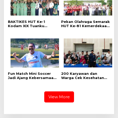
BAKTIKES HUT Ke-1
Pekan Olahraga Semarak
Kodam XIX Tuanku
HUT Ke-81 Kemerdekaan
Tambusai, Ratusan
RI Resmi Dibuka, Perkuat
Pasien Disiapkan Jalani
Soliditas dan Sportivitas
Operasi Gratis
Pegawai
Fun Match Mini Soccer
‎200 Karyawan dan
Jadi Ajang Kebersamaan
Warga Cek Kesehatan
Kakanwil dan Kepala UPT
Gratis Momen RRI Fest
Pemasyarakatan se-Riau
2026 RRI Pekanbaru
View More