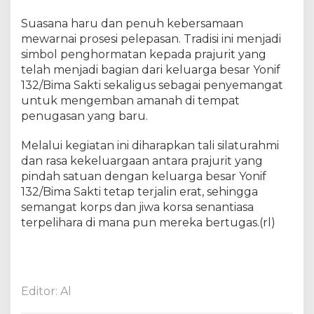
a
h
Suasana haru dan penuh kebersamaan
S
mewarnai prosesi pelepasan. Tradisi ini menjadi
a
simbol penghormatan kepada prajurit yang
t
telah menjadi bagian dari keluarga besar Yonif
u
132/Bima Sakti sekaligus sebagai penyemangat
a
untuk mengemban amanah di tempat
n
penugasan yang baru.
Melalui kegiatan ini diharapkan tali silaturahmi
dan rasa kekeluargaan antara prajurit yang
pindah satuan dengan keluarga besar Yonif
132/Bima Sakti tetap terjalin erat, sehingga
semangat korps dan jiwa korsa senantiasa
terpelihara di mana pun mereka bertugas.(rl)
Editor: Al