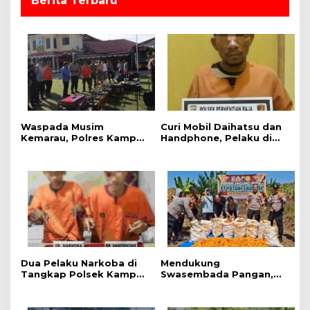
Berita Terbaru
Waspada Musim
Curi Mobil Daihatsu dan
Kemarau, Polres Kampar
Handphone, Pelaku di
Gelar Apel
Tangkap Polsek
Kesiapsiagaan Tangani
Perhentian Raja
Karhutla
Dua Pelaku Narkoba di
Mendukung
Tangkap Polsek Kampar
Swasembada Pangan,
Kiri, Sita 12.07 Gram
Polsek Kampar Kiri Hilir
Sabu-sabu
Pantau Panen Jagung di
Lahan PT Yutani Suadiri