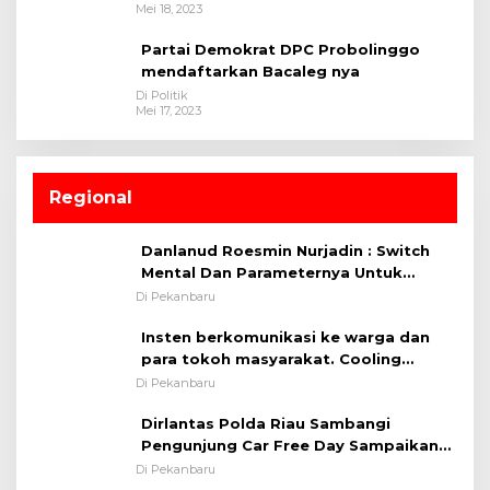
Mei 18, 2023
Partai Demokrat DPC Probolinggo
mendaftarkan Bacaleg nya
Di Politik
Mei 17, 2023
Regional
Danlanud Roesmin Nurjadin : Switch
Mental Dan Parameternya Untuk
Melaksanakan ✈
Di Pekanbaru
Insten berkomunikasi ke warga dan
para tokoh masyarakat. Cooling
System OMP LK ²024 Polsek Rumbai,
Di Pekanbaru
Kapolsek Iptu SAID ; Tekankan
Dirlantas Polda Riau Sambangi
Pentingnya Memelihara dan Menjaga
Pengunjung Car Free Day Sampaikan
Situasi Kondusif
Pesan Edukasi Kamtibmas &
Di Pekanbaru
Kamseltibcarlantas