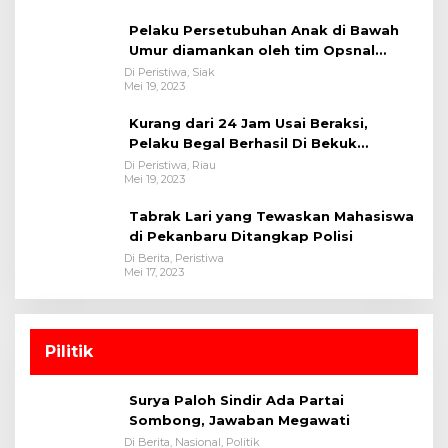
Pelaku Persetubuhan Anak di Bawah
Umur diamankan oleh tim Opsnal
Polsek Tualang-Polres Siak-Polda Riau
Di Peristiwa, Siak
Mei 19, 2023
Kurang dari 24 Jam Usai Beraksi,
Pelaku Begal Berhasil Di Bekuk
Satreskrim Polres Kuansing
Di Peristiwa, Riau
Mei 19, 2023
Tabrak Lari yang Tewaskan Mahasiswa
di Pekanbaru Ditangkap Polisi
Di Berita, Peristiwa
Mei 17, 2023
Pilitik
Surya Paloh Sindir Ada Partai
Sombong, Jawaban Megawati
Di Berita, Nasional, Politik