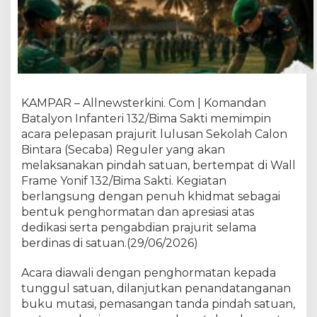
S
a
k
t
i
P
i
KAMPAR – Allnewsterkini. Com | Komandan
m
Batalyon Infanteri 132/Bima Sakti memimpin
p
i
acara pelepasan prajurit lulusan Sekolah Calon
n
Bintara (Secaba) Reguler yang akan
P
melaksanakan pindah satuan, bertempat di Wall
e
Frame Yonif 132/Bima Sakti. Kegiatan
l
berlangsung dengan penuh khidmat sebagai
e
bentuk penghormatan dan apresiasi atas
p
dedikasi serta pengabdian prajurit selama
a
berdinas di satuan.(29/06/2026)
s
a
Acara diawali dengan penghormatan kepada
n
tunggul satuan, dilanjutkan penandatanganan
P
r
buku mutasi, pemasangan tanda pindah satuan,