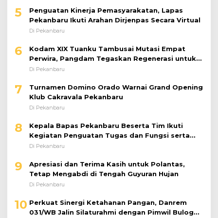
5
Penguatan Kinerja Pemasyarakatan, Lapas
Pekanbaru Ikuti Arahan Dirjenpas Secara Virtual
Di Pekanbaru
6
Kodam XIX Tuanku Tambusai Mutasi Empat
Perwira, Pangdam Tegaskan Regenerasi untuk
Perkuat Kinerja Satuan
Di Pekanbaru
7
Turnamen Domino Orado Warnai Grand Opening
Klub Cakravala Pekanbaru
Di Pekanbaru
8
Kepala Bapas Pekanbaru Beserta Tim Ikuti
Kegiatan Penguatan Tugas dan Fungsi serta
Paparan Penempatan WBP ke Lapas Terbuka
Di Pekanbaru
9
Apresiasi dan Terima Kasih untuk Polantas,
Tetap Mengabdi di Tengah Guyuran Hujan
Di Pekanbaru
10
Perkuat Sinergi Ketahanan Pangan, Danrem
031/WB Jalin Silaturahmi dengan Pimwil Bulog