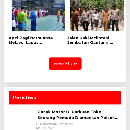
Apel Pagi Bernuansa
Jalan Kaki Melintasi
Melayu, Lapas
Jembatan Gantung,
Bangkinang Bangun
Kapolres Kampar Cek
Semangat Kebersamaan
Kesiapan Lokasi
Sambut HUT RI dan HUT
Ekspedisi Merah Putih
Provinsi Riau
Presisi
View More
Peristiwa
Gasak Motor Di Parkiran Toko,
Seorang Pemuda Diamankan Polsek
Bukit Raya
Di Pekanbaru, Peristiwa
Mei 20, 2023