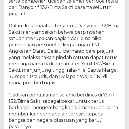
a
serta pemberian ucapan selamat dan doa restu
j
dari Danyonif 132/Bima Sakti beserta seluruh
u
prajurit.
r
i
Dalam kesempatan tersebut, Danyonif 132/Bima
t
Sakti menyampaikan bahwa perpindahan
S
satuan merupakan bagian dari dinamika
e
pembinaan personel di lingkungan TNI
c
Angkatan Darat. Beliau berharap para prajurit
a
yang melaksanakan pindah satuan dapat terus
b
a
menjaga nama baik almamater Yonif 132/Bima
R
Sakti, menjunjung tinggi nilai-nilai Sapta Marga,
e
Sumpah Prajurit, dan Delapan Wajib TNI di
g
mana pun bertugas.
u
l
“Jadikan pengalaman selama berdinas di Yonif
e
132/Bima Sakti sebagai bekal untuk terus
r
berkarya, mengembangkan kemampuan, serta
P
memberikan pengabdian terbaik kepada
i
bangsa dan negara di satuan yang baru,”
n
pesannya.
d