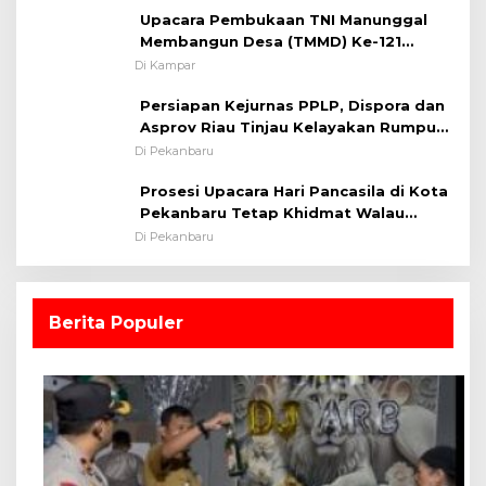
Upacara Pembukaan TNI Manunggal
Membangun Desa (TMMD) Ke-121
Kodim 0313/KPR Tahun 2024) ?
Di Kampar
Persiapan Kejurnas PPLP, Dispora dan
Asprov Riau Tinjau Kelayakan Rumput
Lapangan Sepakbola
Di Pekanbaru
Prosesi Upacara Hari Pancasila di Kota
Pekanbaru Tetap Khidmat Walau
Dalam Ruangan
Di Pekanbaru
Berita Populer