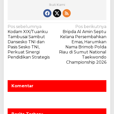
Ikuti Kami
N
Pos sebelumnya
Pos berikutnya
Kodam XIX/Tuanku
Bripda Al Amin Septu
a
Tambusai Sambut
Kelana Persembahkan
v
Dansesko TNI dan
Emas, Harumkan
Pasis Sesko TNI,
Nama Brimob Polda
i
Perkuat Sinergi
Riau di Sumut National
g
Pendidikan Strategis
Taekwondo
a
Championship 2026
s
i
p
Komentar
o
s