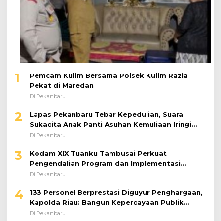
1
Pemcam Kulim Bersama Polsek Kulim Razia
Pekat di Maredan
Di Pekanbaru
2
Lapas Pekanbaru Tebar Kepedulian, Suara
Sukacita Anak Panti Asuhan Kemuliaan Iringi
Bantuan Sosial
Di Pekanbaru
3
Kodam XIX Tuanku Tambusai Perkuat
Pengendalian Program dan Implementasi
Doktrin TNI AD
Di Pekanbaru
4
133 Personel Berprestasi Diguyur Penghargaan,
Kapolda Riau: Bangun Kepercayaan Publik
dengan Karya Nyata
Di Pekanbaru