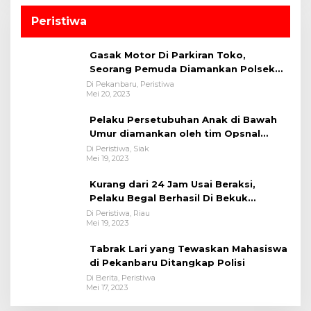
Peristiwa
Gasak Motor Di Parkiran Toko,
Seorang Pemuda Diamankan Polsek
Bukit Raya
Di Pekanbaru, Peristiwa
Mei 20, 2023
Pelaku Persetubuhan Anak di Bawah
Umur diamankan oleh tim Opsnal
Polsek Tualang-Polres Siak-Polda Riau
Di Peristiwa, Siak
Mei 19, 2023
Kurang dari 24 Jam Usai Beraksi,
Pelaku Begal Berhasil Di Bekuk
Satreskrim Polres Kuansing
Di Peristiwa, Riau
Mei 19, 2023
Tabrak Lari yang Tewaskan Mahasiswa
di Pekanbaru Ditangkap Polisi
Di Berita, Peristiwa
Mei 17, 2023