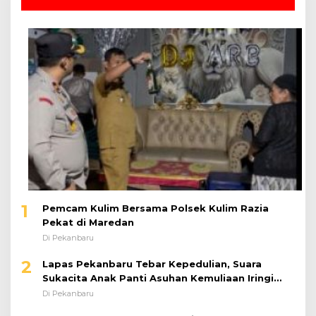
1
Pemcam Kulim Bersama Polsek Kulim Razia
Pekat di Maredan
Di Pekanbaru
2
Lapas Pekanbaru Tebar Kepedulian, Suara
Sukacita Anak Panti Asuhan Kemuliaan Iringi
Bantuan Sosial
Di Pekanbaru