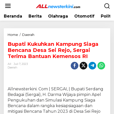
L
e
w
Beranda
Berita
Olahraga
Otomotif
Politi
a
t
i
k
Home
/
Daerah
B
e
u
k
Bupati Kukuhkan Kampung Siaga
p
o
Bencana Desa Sei Rejo, Sergai
a
n
t
Terima Bantuan Kemensos RI
t
i
e
All
Juli 7, 2023
K
Daerah
n
u
k
u
h
Allnewsterkini. Com | SERGAI, | Bupati Serdang
k
Bedagai (Sergai), H. Darma Wijaya pimpin Apel
a
Pengukuhan dan Simulasi Kampung Siaga
n
Bencana dalam rangka kesiapsiagaan dan
K
mitigasi Bencana Tahun 2023 di Desa Sei Rejo
a