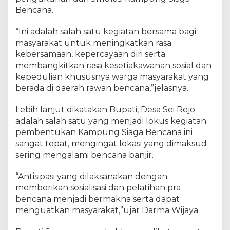
e
Bencana.
i
R
“Ini adalah salah satu kegiatan bersama bagi
e
j
masyarakat untuk meningkatkan rasa
o
kebersamaan, kepercayaan diri serta
,
membangkitkan rasa kesetiakawanan sosial dan
S
kepedulian khususnya warga masyarakat yang
e
berada di daerah rawan bencana,”jelasnya.
r
g
Lebih lanjut dikatakan Bupati, Desa Sei Rejo
a
adalah salah satu yang menjadi lokus kegiatan
i
pembentukan Kampung Siaga Bencana ini
T
sangat tepat, mengingat lokasi yang dimaksud
e
sering mengalami bencana banjir.
r
i
m
“Antisipasi yang dilaksanakan dengan
a
memberikan sosialisasi dan pelatihan pra
B
bencana menjadi bermakna serta dapat
a
menguatkan masyarakat,”ujar Darma Wijaya.
n
t