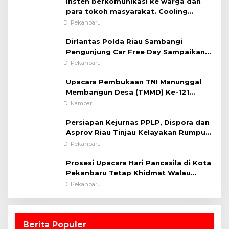
Insten berkomunikasi ke warga dan
para tokoh masyarakat. Cooling
System OMP LK ²024 Polsek Rumbai,
Di Pekanbaru
Kapolsek Iptu SAID ; Tekankan
Dirlantas Polda Riau Sambangi
Pentingnya Memelihara dan Menjaga
Pengunjung Car Free Day Sampaikan
Situasi Kondusif
Pesan Edukasi Kamtibmas &
Di Pekanbaru
Kamseltibcarlantas
Upacara Pembukaan TNI Manunggal
Membangun Desa (TMMD) Ke-121
Kodim 0313/KPR Tahun 2024) ?
Di Kampar
Persiapan Kejurnas PPLP, Dispora dan
Asprov Riau Tinjau Kelayakan Rumput
Lapangan Sepakbola
Di Pekanbaru
Prosesi Upacara Hari Pancasila di Kota
Pekanbaru Tetap Khidmat Walau
Dalam Ruangan
Di Pekanbaru
Berita Populer