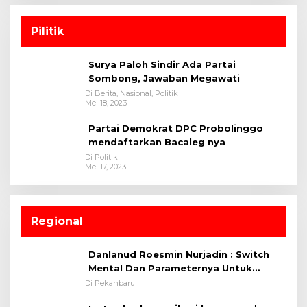
Pilitik
Surya Paloh Sindir Ada Partai
Sombong, Jawaban Megawati
Di Berita, Nasional, Politik
Mei 18, 2023
Partai Demokrat DPC Probolinggo
mendaftarkan Bacaleg nya
Di Politik
Mei 17, 2023
Regional
Danlanud Roesmin Nurjadin : Switch
Mental Dan Parameternya Untuk
Melaksanakan ✈
Di Pekanbaru