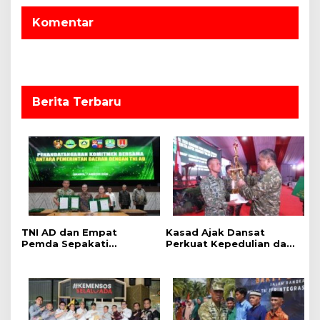
p
o
Komentar
s
Berita Terbaru
TNI AD dan Empat
Kasad Ajak Dansat
Pemda Sepakati
Perkuat Kepedulian dan
Pengelolaan Sampah
Dukung Program
Berbasis Teknologi
Pemerintah