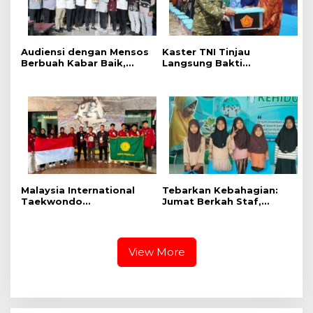
Audiensi dengan Mensos
Kaster TNI Tinjau
Berbuah Kabar Baik,
Langsung Bakti
Saifullah Yusuf
Kesehatan Terpadu di
Dijadwalkan Buka Pacu
Lingga, Kodam XIX
Jalur 2026 dan Resmikan
Tuanku Tambusai
Sekolah Rakyat di
Perkuat Sinergi untuk
Kuansing
Masyarakat
Malaysia International
Tebarkan Kebahagian:
Taekwondo
Jumat Berkah Staf,
Championship 2026 :
Karyawan Grand Dragon
UMRI Banjir Emas.
dan New Paragon
Salurkan Bantuan di Dua
Panti Asuhan di Kota
View More
Medan