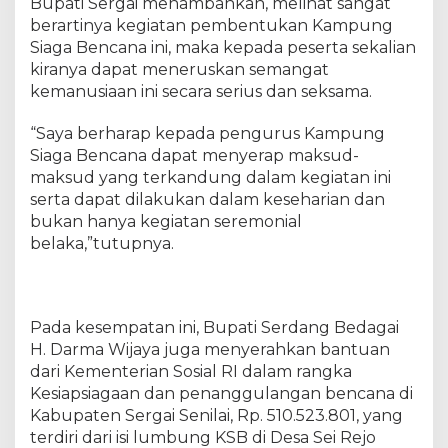
Bupati Sergai menambahkan, melihat sangat
u
berartinya kegiatan pembentukan Kampung
a
Siaga Bencana ini, maka kepada peserta sekalian
n
kiranya dapat meneruskan semangat
K
kemanusiaan ini secara serius dan seksama.
e
m
“Saya berharap kepada pengurus Kampung
e
n
Siaga Bencana dapat menyerap maksud-
s
maksud yang terkandung dalam kegiatan ini
o
serta dapat dilakukan dalam keseharian dan
s
bukan hanya kegiatan seremonial
R
belaka,”tutupnya.
I
Pada kesempatan ini, Bupati Serdang Bedagai
H. Darma Wijaya juga menyerahkan bantuan
dari Kementerian Sosial RI dalam rangka
Kesiapsiagaan dan penanggulangan bencana di
Kabupaten Sergai Senilai, Rp. 510.523.801, yang
terdiri dari isi lumbung KSB di Desa Sei Rejo