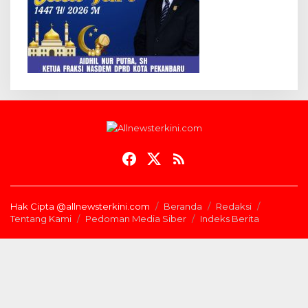
Hak Cipta @allnewsterkini.com
Beranda
Redaksi
Tentang Kami
Pedoman Media Siber
Indeks Berita