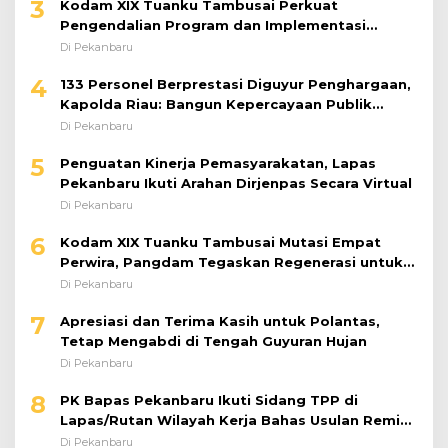
3
Kodam XIX Tuanku Tambusai Perkuat
Pengendalian Program dan Implementasi
Doktrin TNI AD
Di Pekanbaru
4
133 Personel Berprestasi Diguyur Penghargaan,
Kapolda Riau: Bangun Kepercayaan Publik
dengan Karya Nyata
Di Pekanbaru
5
Penguatan Kinerja Pemasyarakatan, Lapas
Pekanbaru Ikuti Arahan Dirjenpas Secara Virtual
Di Pekanbaru
6
Kodam XIX Tuanku Tambusai Mutasi Empat
Perwira, Pangdam Tegaskan Regenerasi untuk
Perkuat Kinerja Satuan
Di Pekanbaru
7
Apresiasi dan Terima Kasih untuk Polantas,
Tetap Mengabdi di Tengah Guyuran Hujan
Di Pekanbaru
8
PK Bapas Pekanbaru Ikuti Sidang TPP di
Lapas/Rutan Wilayah Kerja Bahas Usulan Remisi
Umum Jelang Hari Kemerdekaan
Di Pekanbaru