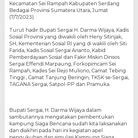
m
Kecamatan Sei Rampah Kabupaten Serdang
p
Bedagai Provinsi Sumatera Utara, Jumat
u
(7/7/2023).
n
g
Turut hadir Bupati Sergai H. Darma Wijaya, Kadis
S
Sosial Provinsi yang diwakili oleh Heny Sitinjak,
i
SH, Kementerian Sosial RI yang di wakili oleh Siti
a
Farida, Kadis Sosial Sergai Arianto, Kabid
g
Pemberdayaan Sosial dan Fakir Miskin Dinsos
a
Sergai Effendi Marpaung, Forkopimcam Sei
B
Rampah, Kades Sei Rejo Muliono, Camat Tebing
e
n
Tinggi , Camat Tanjung Beringin, TKSK se-Sergai,
c
TAGANA Sergai, Satpol-PP dan Pramuka.
a
n
a
D
Bupati Sergai, H. Darma Wijaya dalam
e
sambutannya mengatakan pembentukan
s
kampung Siaga Bencana sudah kita laksanakan
a
dan diakhiri pada hari ini kegiatan apel
S
pengukuhan dan simulasi Kampung Siaga