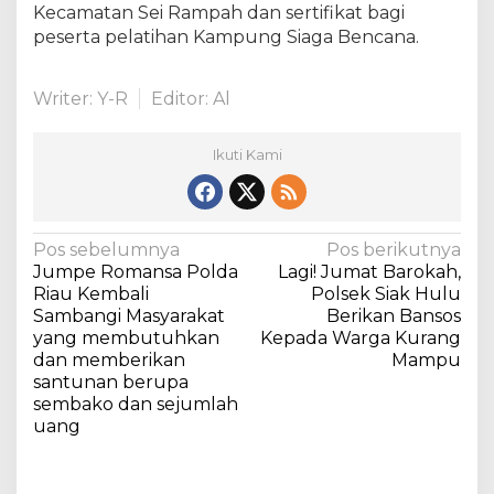
Kecamatan Sei Rampah dan sertifikat bagi
peserta pelatihan Kampung Siaga Bencana.
Writer: Y-R
Editor: Al
Ikuti Kami
N
Pos sebelumnya
Pos berikutnya
Jumpe Romansa Polda
Lagi! Jumat Barokah,
a
Riau Kembali
Polsek Siak Hulu
v
Sambangi Masyarakat
Berikan Bansos
yang membutuhkan
Kepada Warga Kurang
i
dan memberikan
Mampu
g
santunan berupa
a
sembako dan sejumlah
uang
s
i