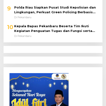
9
Polda Riau Siapkan Pusat Studi Kepolisian dan
Lingkungan, Perkuat Green Policing Berbasis
Riset
Di Pekanbaru
10
Kepala Bapas Pekanbaru Beserta Tim Ikuti
Kegiatan Penguatan Tugas dan Fungsi serta
Paparan Penempatan WBP ke Lapas Terbuka
Di Pekanbaru