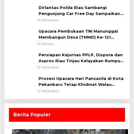
Kapolsek Iptu SAID ; Tekankan
Dirlantas Polda Riau Sambangi
Pentingnya Memelihara dan Menjaga
Pengunjung Car Free Day Sampaikan
Situasi Kondusif
Pesan Edukasi Kamtibmas &
Di Pekanbaru
Kamseltibcarlantas
Upacara Pembukaan TNI Manunggal
Membangun Desa (TMMD) Ke-121
Kodim 0313/KPR Tahun 2024) ?
Di Kampar
Persiapan Kejurnas PPLP, Dispora dan
Asprov Riau Tinjau Kelayakan Rumput
Lapangan Sepakbola
Di Pekanbaru
Prosesi Upacara Hari Pancasila di Kota
Pekanbaru Tetap Khidmat Walau
Dalam Ruangan
Di Pekanbaru
Berita Populer