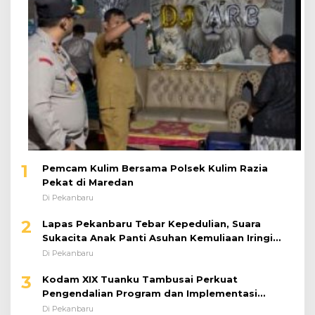
1
Pemcam Kulim Bersama Polsek Kulim Razia
Pekat di Maredan
Di Pekanbaru
2
Lapas Pekanbaru Tebar Kepedulian, Suara
Sukacita Anak Panti Asuhan Kemuliaan Iringi
Bantuan Sosial
Di Pekanbaru
3
Kodam XIX Tuanku Tambusai Perkuat
Pengendalian Program dan Implementasi
Doktrin TNI AD
Di Pekanbaru