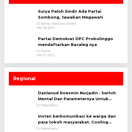
Surya Paloh Sindir Ada Partai
Sombong, Jawaban Megawati
Di Berita, Nasional, Politik
Mei 18, 2023
Partai Demokrat DPC Probolinggo
mendaftarkan Bacaleg nya
Di Politik
Mei 17, 2023
Regional
Danlanud Roesmin Nurjadin : Switch
Mental Dan Parameternya Untuk
Melaksanakan ✈
Di Pekanbaru
Insten berkomunikasi ke warga dan
para tokoh masyarakat. Cooling
System OMP LK ²024 Polsek Rumbai,
Di Pekanbaru