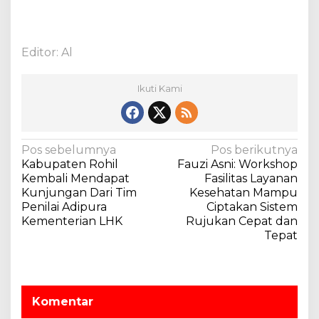
Editor: Al
Ikuti Kami
N
Pos sebelumnya
Pos berikutnya
Kabupaten Rohil
Fauzi Asni: Workshop
a
Kembali Mendapat
Fasilitas Layanan
v
Kunjungan Dari Tim
Kesehatan Mampu
Penilai Adipura
Ciptakan Sistem
i
Kementerian LHK
Rujukan Cepat dan
g
Tepat
a
s
i
Komentar
p