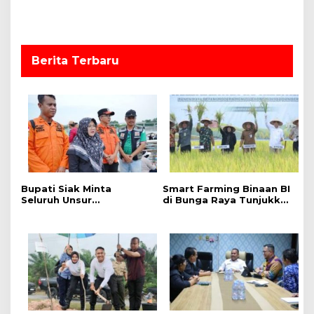
o
s
Berita Terbaru
Bupati Siak Minta
Smart Farming Binaan BI
Seluruh Unsur
di Bunga Raya Tunjukkan
Maksimalkan Pencarian
Hasil, Produktivitas Padi
Korban Tenggelam di
Meningkat
Sungai Siak.