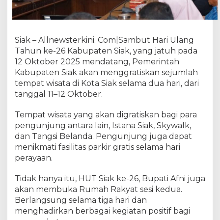
U
T
S
i
Siak – Allnewsterkini. Com|Sambut Hari Ulang
a
Tahun ke-26 Kabupaten Siak, yang jatuh pada
k
12 Oktober 2025 mendatang, Pemerintah
k
Kabupaten Siak akan menggratiskan sejumlah
e
-
tempat wisata di Kota Siak selama dua hari, dari
2
tanggal 11–12 Oktober.
6
d
Tempat wisata yang akan digratiskan bagi para
i
pengunjung antara lain, Istana Siak, Skywalk,
b
dan Tangsi Belanda. Pengunjung juga dapat
u
menikmati fasilitas parkir gratis selama hari
a
perayaan.
t
S
Tidak hanya itu, HUT Siak ke-26, Bupati Afni juga
e
akan membuka Rumah Rakyat sesi kedua.
d
Berlangsung selama tiga hari dan
e
r
menghadirkan berbagai kegiatan positif bagi