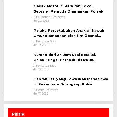
Gasak Motor Di Parkiran Toko,
Seorang Pemuda Diamankan Polsek
Bukit Raya
Di Pekanbaru, Peristiwa
Mei 20, 2023
Pelaku Persetubuhan Anak di Bawah
Umur diamankan oleh tim Opsnal
Polsek Tualang-Polres Siak-Polda Riau
Di Peristiwa, Siak
Mei 19, 2023
Kurang dari 24 Jam Usai Beraksi,
Pelaku Begal Berhasil Di Bekuk
Satreskrim Polres Kuansing
Di Peristiwa, Riau
Mei 19, 2023
Tabrak Lari yang Tewaskan Mahasiswa
di Pekanbaru Ditangkap Polisi
Di Berita, Peristiwa
Mei 17, 2023
Pilitik