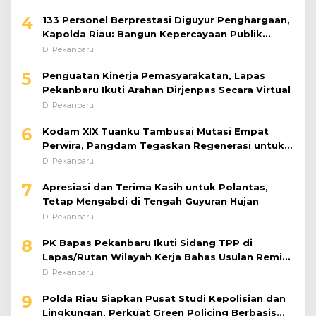
4
133 Personel Berprestasi Diguyur Penghargaan,
Kapolda Riau: Bangun Kepercayaan Publik
dengan Karya Nyata
Di Pekanbaru
5
Penguatan Kinerja Pemasyarakatan, Lapas
Pekanbaru Ikuti Arahan Dirjenpas Secara Virtual
Di Pekanbaru
6
Kodam XIX Tuanku Tambusai Mutasi Empat
Perwira, Pangdam Tegaskan Regenerasi untuk
Perkuat Kinerja Satuan
Di Pekanbaru
7
Apresiasi dan Terima Kasih untuk Polantas,
Tetap Mengabdi di Tengah Guyuran Hujan
Di Pekanbaru
8
PK Bapas Pekanbaru Ikuti Sidang TPP di
Lapas/Rutan Wilayah Kerja Bahas Usulan Remisi
Umum Jelang Hari Kemerdekaan
Di Pekanbaru
9
Polda Riau Siapkan Pusat Studi Kepolisian dan
Lingkungan, Perkuat Green Policing Berbasis