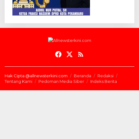
Hak Cipta @allnewsterkini.com
Beranda
Redaksi
Tentang Kami
Pedoman Media Siber
Indeks Berita