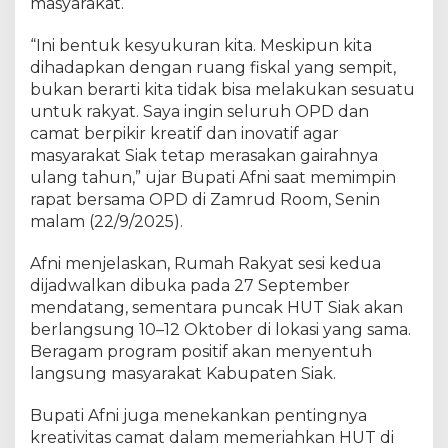
h
masyarakat.
a
n
“Ini bentuk kesyukuran kita. Meskipun kita
a
dihadapkan dengan ruang fiskal yang sempit,
t
bukan berarti kita tidak bisa melakukan sesuatu
a
untuk rakyat. Saya ingin seluruh OPD dan
p
camat berpikir kreatif dan inovatif agar
i
masyarakat Siak tetap merasakan gairahnya
B
ulang tahun,” ujar Bupati Afni saat memimpin
e
rapat bersama OPD di Zamrud Room, Senin
r
m
malam (22/9/2025).
a
k
Afni menjelaskan, Rumah Rakyat sesi kedua
n
dijadwalkan dibuka pada 27 September
a
mendatang, sementara puncak HUT Siak akan
.
berlangsung 10–12 Oktober di lokasi yang sama.
Beragam program positif akan menyentuh
langsung masyarakat Kabupaten Siak.
Bupati Afni juga menekankan pentingnya
kreativitas camat dalam memeriahkan HUT di