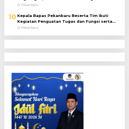
Riset
Di Pekanbaru
10
Kepala Bapas Pekanbaru Beserta Tim Ikuti
Kegiatan Penguatan Tugas dan Fungsi serta
Paparan Penempatan WBP ke Lapas Terbuka
Di Pekanbaru