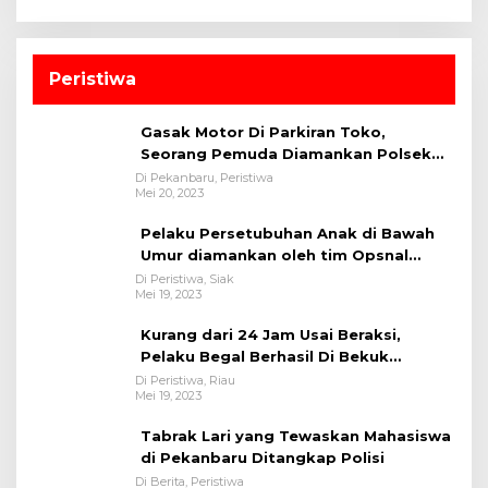
Peristiwa
Gasak Motor Di Parkiran Toko,
Seorang Pemuda Diamankan Polsek
Bukit Raya
Di Pekanbaru, Peristiwa
Mei 20, 2023
Pelaku Persetubuhan Anak di Bawah
Umur diamankan oleh tim Opsnal
Polsek Tualang-Polres Siak-Polda Riau
Di Peristiwa, Siak
Mei 19, 2023
Kurang dari 24 Jam Usai Beraksi,
Pelaku Begal Berhasil Di Bekuk
Satreskrim Polres Kuansing
Di Peristiwa, Riau
Mei 19, 2023
Tabrak Lari yang Tewaskan Mahasiswa
di Pekanbaru Ditangkap Polisi
Di Berita, Peristiwa