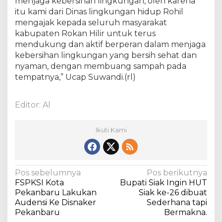
menjaga kebersihan lingkungan, oleh karena
itu kami dari Dinas lingkungan hidup Rohil
mengajak kepada seluruh masyarakat
kabupaten Rokan Hilir untuk terus
mendukung dan aktif berperan dalam menjaga
kebersihan lingkungan yang bersih sehat dan
nyaman, dengan membuang sampah pada
tempatnya,” Ucap Suwandi.(rl)
Editor: Al
Ikuti Kami
N
Pos sebelumnya
Pos berikutnya
FSPKSI Kota
Bupati Siak Ingin HUT
a
Pekanbaru Lakukan
Siak ke-26 dibuat
v
Audensi Ke Disnaker
Sederhana tapi
Pekanbaru
Bermakna.
i