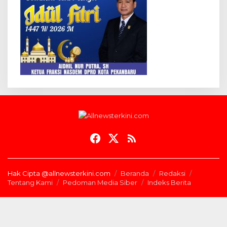
Hak Cipta @allnewsterkini.com
Beranda
Redaksi
Tentang Kami
Pedoman Media Siber
Indeks Berita