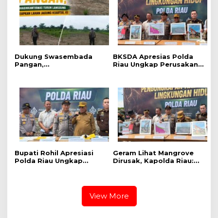
Sinaboi
Dukung Swasembada
BKSDA Apresias Polda
Pangan,
Riau Ungkap Perusakan
Bhabinkamtibmas Turun
Mangrove di Rohil
Langsung Siapkan Lahan
Jagung Kuartal III
Bupati Rohil Apresiasi
Geram Lihat Mangrove
Polda Riau Ungkap
Dirusak, Kapolda Riau:
Perusakan Mangrove,
Ini Benteng Masyarakat
Imbau Masyarakat Tak
Pesisir, Tempat Satwa
Lagi Merusak Hutan
Berkembang Biak
View More