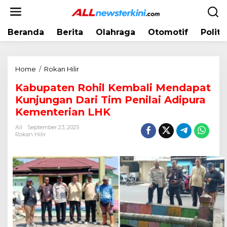
L
e
w
Beranda
Berita
Olahraga
Otomotif
Politi
a
t
i
k
Home
/
Rokan Hilir
K
e
a
k
Kabupaten Rohil Kembali Mendapat
b
o
Kunjungan Dari Tim Penilai Adipura
u
n
p
Kementerian LHK
t
a
e
All
September 23, 2025
t
Rokan Hilir
n
e
n
R
o
h
i
l
K
e