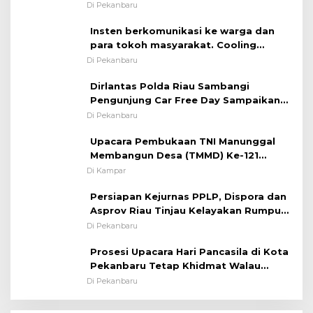
Melaksanakan ✈
Di Pekanbaru
Insten berkomunikasi ke warga dan
para tokoh masyarakat. Cooling
System OMP LK ²024 Polsek Rumbai,
Di Pekanbaru
Kapolsek Iptu SAID ; Tekankan
Dirlantas Polda Riau Sambangi
Pentingnya Memelihara dan Menjaga
Pengunjung Car Free Day Sampaikan
Situasi Kondusif
Pesan Edukasi Kamtibmas &
Di Pekanbaru
Kamseltibcarlantas
Upacara Pembukaan TNI Manunggal
Membangun Desa (TMMD) Ke-121
Kodim 0313/KPR Tahun 2024) ?
Di Kampar
Persiapan Kejurnas PPLP, Dispora dan
Asprov Riau Tinjau Kelayakan Rumput
Lapangan Sepakbola
Di Pekanbaru
Prosesi Upacara Hari Pancasila di Kota
Pekanbaru Tetap Khidmat Walau
Dalam Ruangan
Di Pekanbaru