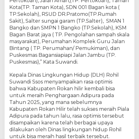
Pertokoan), Jalan Aman,(TP. Pertokoan), Taman
Kota(TP. Taman Kota), SDN 001 Bagan kota (
TP.Sekolah), RSUD DR.Pratomo(TP.Rumah
Sakit), Salter sungai garam (TP.Salter), SMAN 1
Bangko dan SMPN 1 Bangko (TP.Sekolah), KSM
Bagan Barat jaya ( TP. Pengolahan sampah skala
masyarakat), Perumahan Komplek Guru Jalan
Bintang ( TP. Perumahan/ Pemukiman), dan
Puskesmas Bagansiapiapi Jalan Jambu (TP.
Puskesmas),” Kata Suwandi.
Kepala Dinas Lingkungan Hidup (DLH) Rohil
Suwandi Ssos menyampaikan rasa optimis
bahwa Kabupaten Rokan hilir kembali bisa
untuk meraih Penghargaan Adipura pada
Tahun 2025, yang mana sebelumnya
Kabupaten Rokan Hilir telah sukses meraih Piala
Adipura pada tahun lalu, rasa optimis tersebut
disampaikan karena telah berbagai upaya
dilakukan oleh Dinas lingkungan hidup Rohil
untuk bisa meraih hasil terbaik tersebut.