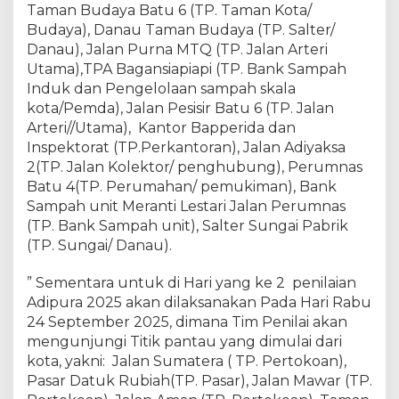
Taman Budaya Batu 6 (TP. Taman Kota/
m
e
Budaya), Danau Taman Budaya (TP. Salter/
n
Danau), Jalan Purna MTQ (TP. Jalan Arteri
t
Utama),TPA Bagansiapiapi (TP. Bank Sampah
e
Induk dan Pengelolaan sampah skala
r
kota/Pemda), Jalan Pesisir Batu 6 (TP. Jalan
i
Arteri//Utama), Kantor Bapperida dan
a
Inspektorat (TP.Perkantoran), Jalan Adiyaksa
n
2(TP. Jalan Kolektor/ penghubung), Perumnas
L
Batu 4(TP. Perumahan/ pemukiman), Bank
H
Sampah unit Meranti Lestari Jalan Perumnas
K
(TP. Bank Sampah unit), Salter Sungai Pabrik
(TP. Sungai/ Danau).
” Sementara untuk di Hari yang ke 2 penilaian
Adipura 2025 akan dilaksanakan Pada Hari Rabu
24 September 2025, dimana Tim Penilai akan
mengunjungi Titik pantau yang dimulai dari
kota, yakni: Jalan Sumatera ( TP. Pertokoan),
Pasar Datuk Rubiah(TP. Pasar), Jalan Mawar (TP.