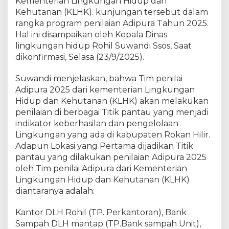
D
Kementerian Lingkungan Hidup dan
a
Kehutanan (KLHK). kunjungan tersebut dalam
r
rangka program penilaian Adipura Tahun 2025.
i
Hal ini disampaikan oleh Kepala Dinas
T
lingkungan hidup Rohil Suwandi Ssos, Saat
i
dikonfirmasi, Selasa (23/9/2025).
m
P
Suwandi menjelaskan, bahwa Tim penilai
e
Adipura 2025 dari kementerian Lingkungan
n
Hidup dan Kehutanan (KLHK) akan melakukan
i
penilaian di berbagai Titik pantau yang menjadi
l
a
indikator keberhasilan dan pengelolaan
i
Lingkungan yang ada di kabupaten Rokan Hilir.
A
Adapun Lokasi yang Pertama dijadikan Titik
d
pantau yang dilakukan penilaian Adipura 2025
i
oleh Tim penilai Adipura dari Kementerian
p
Lingkungan Hidup dan Kehutanan (KLHK)
u
diantaranya adalah:
r
a
Kantor DLH Rohil (TP. Perkantoran), Bank
K
Sampah DLH mantap (TP.Bank sampah Unit),
e