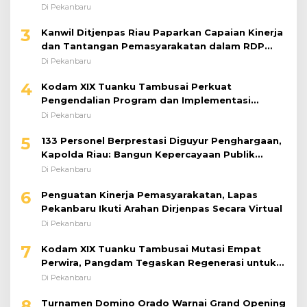
Bantuan Sosial
Di Pekanbaru
3
Kanwil Ditjenpas Riau Paparkan Capaian Kinerja
dan Tantangan Pemasyarakatan dalam RDP
Bersama Komisi XIII DPR RI
Di Pekanbaru
4
Kodam XIX Tuanku Tambusai Perkuat
Pengendalian Program dan Implementasi
Doktrin TNI AD
Di Pekanbaru
5
133 Personel Berprestasi Diguyur Penghargaan,
Kapolda Riau: Bangun Kepercayaan Publik
dengan Karya Nyata
Di Pekanbaru
6
Penguatan Kinerja Pemasyarakatan, Lapas
Pekanbaru Ikuti Arahan Dirjenpas Secara Virtual
Di Pekanbaru
7
Kodam XIX Tuanku Tambusai Mutasi Empat
Perwira, Pangdam Tegaskan Regenerasi untuk
Perkuat Kinerja Satuan
Di Pekanbaru
8
Turnamen Domino Orado Warnai Grand Opening