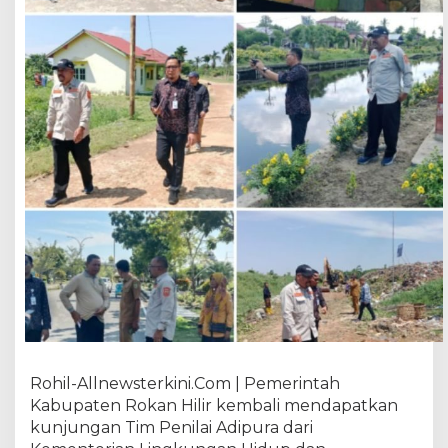
m
b
a
l
i
M
e
n
d
a
p
a
t
K
u
n
j
u
n
Rohil-Allnewsterkini.Com | Pemerintah
g
Kabupaten Rokan Hilir kembali mendapatkan
a
kunjungan Tim Penilai Adipura dari
n