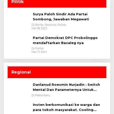
Pilitik
Surya Paloh Sindir Ada Partai
Sombong, Jawaban Megawati
Di Berita, Nasional, Politik
Mei 18, 2023
Partai Demokrat DPC Probolinggo
mendaftarkan Bacaleg nya
Di Politik
Mei 17, 2023
Regional
Danlanud Roesmin Nurjadin : Switch
Mental Dan Parameternya Untuk
Melaksanakan ✈
Di Pekanbaru
Insten berkomunikasi ke warga dan
para tokoh masyarakat. Cooling