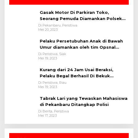
Gasak Motor Di Parkiran Toko,
Seorang Pemuda Diamankan Polsek
Bukit Raya
Di Pekanbaru, Peristiwa
Mei 20, 2023
Pelaku Persetubuhan Anak di Bawah
Umur diamankan oleh tim Opsnal
Polsek Tualang-Polres Siak-Polda Riau
Di Peristiwa, Siak
Mei 19, 2023
Kurang dari 24 Jam Usai Beraksi,
Pelaku Begal Berhasil Di Bekuk
Satreskrim Polres Kuansing
Di Peristiwa, Riau
Mei 19, 2023
Tabrak Lari yang Tewaskan Mahasiswa
di Pekanbaru Ditangkap Polisi
Di Berita, Peristiwa
Mei 17, 2023