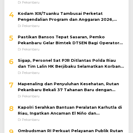
Di Pekanbaru
4
Kodam XIX/Tuanku Tambusai Perketat
Pengendalian Program dan Anggaran 2026,
Pastikan Kinerja Tepat Sasaran
Di Pekanbaru
5
Pastikan Bansos Tepat Sasaran, Pemko
Pekanbaru Gelar Bimtek DTSEN Bagi Operator
Puskessos
Di Pekanbaru
6
Sigap, Personel Sat PJR Ditlantas Polda Riau
dan Tim Lalin HK Berjibaku Selamatkan Korban
Kecelakaan di Tol Pekanbaru–Dumai
Di Pekanbaru
7
Mapenaling dan Penyuluhan Kesehatan, Rutan
Pekanbaru Bekali 37 Tahanan Baru dengan
Edukasi TBC, HIV, dan Bahaya Narkoba
Di Pekanbaru
8
Kapolri Serahkan Bantuan Peralatan Karhutla di
Riau, Ingatkan Ancaman El Niño dan
Prioritaskan Pencegahan
Di Pekanbaru
9
Ombudsman RI Perkuat Pelayanan Publik Rutan