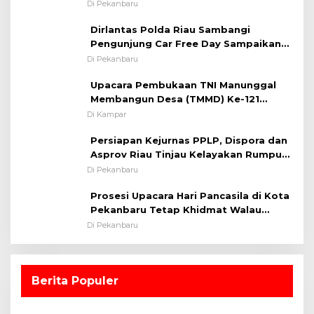
System OMP LK ²024 Polsek Rumbai,
Di Pekanbaru
Kapolsek Iptu SAID ; Tekankan
Dirlantas Polda Riau Sambangi
Pentingnya Memelihara dan Menjaga
Pengunjung Car Free Day Sampaikan
Situasi Kondusif
Pesan Edukasi Kamtibmas &
Di Pekanbaru
Kamseltibcarlantas
Upacara Pembukaan TNI Manunggal
Membangun Desa (TMMD) Ke-121
Kodim 0313/KPR Tahun 2024) ?
Di Kampar
Persiapan Kejurnas PPLP, Dispora dan
Asprov Riau Tinjau Kelayakan Rumput
Lapangan Sepakbola
Di Pekanbaru
Prosesi Upacara Hari Pancasila di Kota
Pekanbaru Tetap Khidmat Walau
Dalam Ruangan
Di Pekanbaru
Berita Populer