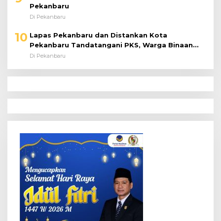
Pekanbaru
Di Pekanbaru
10
Lapas Pekanbaru dan Distankan Kota
Pekanbaru Tandatangani PKS, Warga Binaan
Dibekali Keterampilan Peternakan Ayam Petelur
Di Pekanbaru